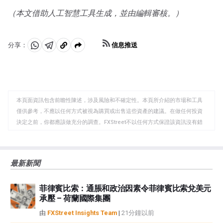
（本文借助人工智慧工具生成，並由編輯審核。）
信息推送
分享：
分
分
複
享
享
製
至
至
到
WhatsApp
Telegram
剪
本頁面資訊包含前瞻性陳述，涉及風險和不確定性。本頁所介紹的市場和工具
貼
僅供參考，不應以任何方式被視為購買或出售這些資產的建議。在做任何投資
板
決定之前，你都應該做充分的調查。FXStreet不以任何方式保證該資訊沒有錯
誤、錯誤或重大錯報。它也不保證這些資料是及時的。在公開市場投資涉及很
大的風險，包括損失全部或部分投資，以及精神上的痛苦。所有與投資有關的
風險、損失和成本，包括本金的全部損失，均由您負責。本文僅代表作者個人
最新新聞
觀點，並不代表FXStreet或其廣告商的官方政策或立場。作者不對本頁連結的
資訊負責。
菲律賓比索：通脹和政治因素令菲律賓比索兌美元
如果文章正文中沒有明確提到，在撰寫本文時，作者在本文中提到的任何股票
承壓 – 荷蘭國際集團
中都沒有頭寸，也沒有與文中提到的任何公司有業務關係。除了FXStreet，作
者沒有收到撰寫這篇文章的報酬。
由
FXStreet Insights Team
|
21分鐘以前
FXStreet和作者不提供個性化的建議。作者對該資訊的準確性、完整性或適用