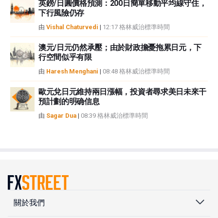
英鎊/日圓價格預測：200日簡單移動平均線守住，
下行風險仍存
由
Vishal Chaturvedi
|
12:17 格林威治標準時間
澳元/日元仍然承壓；由於財政擔憂拖累日元，下
行空間似乎有限
由
Haresh Menghani
|
08:48 格林威治標準時間
歐元兌日元維持兩日漲幅，投資者尋求美日未來干
預計劃的明确信息
由
Sagar Dua
|
08:39 格林威治標準時間
關於我們