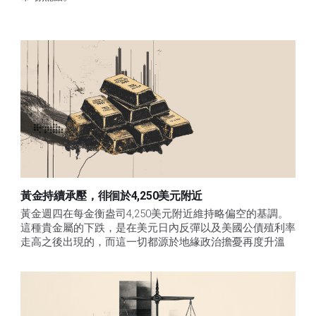
黃金持續承壓，徘徊於4,250美元附近
黃金週四在每金衡盎司4,250美元附近維持略偏空的基調。
這種貴金屬的下跌，是在美元日內反彈以及美國公債殖利率
走高之後出現的，而這一切都源於地緣政治擔憂再度升溫