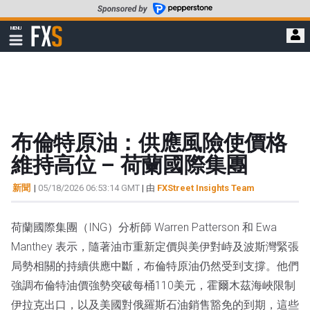
轉
至
FXStreet
MENU
主
顯
示
要
導
內
航
容
布倫特原油：供應風險使價格
維持高位 – 荷蘭國際集團
新聞
|
05/18/2026 06:53:14 GMT
| 由
FXStreet Insights Team
荷蘭國際集團（ING）分析師 Warren Patterson 和 Ewa
Manthey 表示，隨著油市重新定價與美伊對峙及波斯灣緊張
局勢相關的持續供應中斷，布倫特原油仍然受到支撐。他們
強調布倫特油價強勢突破每桶110美元，霍爾木茲海峽限制
伊拉克出口，以及美國對俄羅斯石油銷售豁免的到期，這些