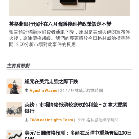
英格蘭銀行預計在六月會議後維持政策設定不變
報告預計將顯示消費者通脹下降，原因是美國與伊朗宣布停
火後，原油價格趨緩。我們的專家將於今日格林威治標準時
間12:00分析市場對此事件的反應
主要貨幣對
紐元在美元走強之際下跌
由
Agustin Wazne
|
21:17 格林威治標準時間
英鎊：市場情緒抵消較疲軟的利差 – 加拿大豐業
銀行
由
FXStreet Insights Team
|
19:28 格林威治標準時間
美元/日圓價格預測：多頭在反彈中重新奪回200日