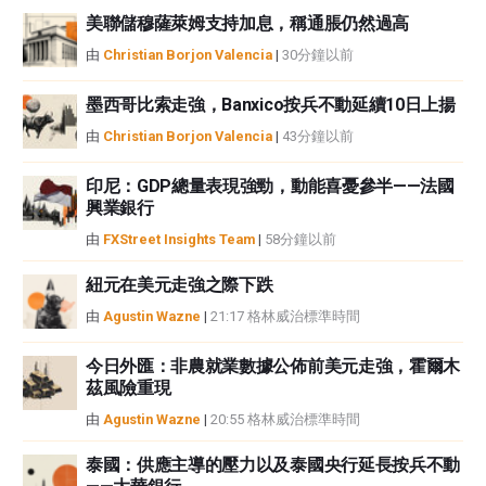
性不作任何陳述。FXStreet和作者將不承擔任何錯誤，遺漏或任何損失，傷害
美聯儲穆薩萊姆支持加息，稱通脹仍然過高
或損害由此資訊及其顯示或使用引起的。錯誤和遺漏除外。本文作者和
由
Christian Borjon Valencia
|
30分鐘以前
FXStreet並非註冊投資顧問，本文內容無意提供任何投資建議。
墨西哥比索走強，Banxico按兵不動延續10日上揚
由
Christian Borjon Valencia
|
43分鐘以前
印尼：GDP總量表現強勁，動能喜憂參半——法國
興業銀行
由
FXStreet Insights Team
|
58分鐘以前
紐元在美元走強之際下跌
由
Agustin Wazne
|
21:17 格林威治標準時間
今日外匯：非農就業數據公佈前美元走強，霍爾木
茲風險重現
由
Agustin Wazne
|
20:55 格林威治標準時間
泰國：供應主導的壓力以及泰國央行延長按兵不動