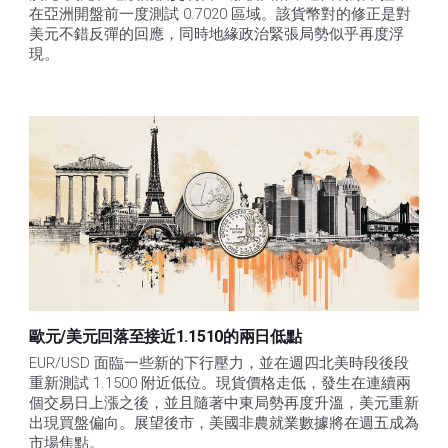
在亞洲開盤前一度測試 0.7020 區域。該貨幣對的修正是對
美元不錯反彈的回應，同時地緣政治緊張局勢似乎再度浮
現。
歐元/美元回落至接近1.1510的兩日低點
EUR/USD 面臨一些新的下行壓力，並在週四北美時段後段
重新測試 1.1500 附近低位。現貨價格走低，發生在連續兩
個交易日上漲之後，並且隨著中東局勢再度升溫，美元重新
出現買盤偏向。展望後市，美國非農就業數據將在週五成為
市場焦點。