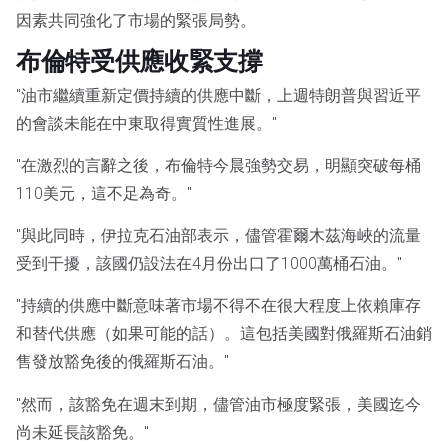
因素共同強化了市場的緊張局勢。
布倫特受供應收緊支撐
"油市繼續重新定價持續的供應中斷，上週特朗普與習近平
的會談未能在中東取得實質性進展。"
"在激烈的言辭之後，布倫特今晨強勢交易，明顯突破每桶
110美元，這不足為奇。"
"與此同時，伊拉克石油部表示，儘管霍爾木茲海峽的流量
受到干擾，該國仍設法在4月份出口了1000萬桶石油。"
"持續的供應中斷意味著市場不得不在很大程度上依賴庫存
和替代供應（如果可能的話）。這包括美國對俄羅斯石油銷
售發放豁免後的俄羅斯石油。"
"然而，該豁免在週末到期，儘管油市極度緊張，美國迄今
尚未延長該豁免。"