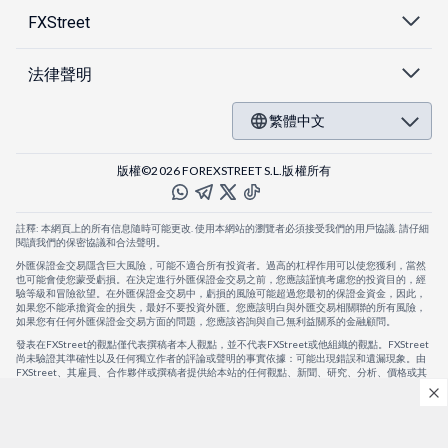
FXStreet
法律聲明
繁體中文
版權©2026 FOREXSTREET S.L.版權所有
註釋: 本網頁上的所有信息隨時可能更改. 使用本網站的瀏覽者必須接受我們的用戶協議. 請仔細
閱讀我們的保密協議和合法聲明。
外匯保證金交易隱含巨大風險，可能不適合所有投資者。過高的杠桿作用可以使您獲利，當然
也可能會使您蒙受虧損。在決定進行外匯保證金交易之前，您應該謹慎考慮您的投資目的，經
驗等級和冒險欲望。在外匯保證金交易中，虧損的風險可能超過您最初的保證金資金，因此，
如果您不能承擔資金的損失，最好不要投資外匯。您應該明白與外匯交易相關聯的所有風險，
如果您有任何外匯保證金交易方面的問題，您應該咨詢與自己無利益關系的金融顧問。
發表在FXStreet的觀點僅代表撰稿者本人觀點，並不代表FXStreet或他組織的觀點。FXStreet
尚未驗證其準確性以及任何獨立作者的評論或聲明的事實依據：可能出現錯誤和遺漏現象。由
FXStreet、其雇員、合作夥伴或撰稿者提供給本站的任何觀點、新聞、研究、分析、價格或其
他信息，僅作為壹般的市場評論，並不構成投資建議。FXStreet將不會承擔任何損失或損害的
賠償責任，包括但不限於因直接或間接使用或依賴這些信息而可能產生的任何利潤損失。