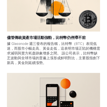
儘管傳統資產市場活動強勁，比特幣仍停滯不前
據 Glassnode 週三發布的報告稱，比特幣（BTC）表現低
迷，而股市小幅走高、黃金走低，這表明市場正陷於機構需
求減弱與賣方耗盡跡象增多之間。 該公司表示，比特幣缺
乏波動與全球市場的普遍上漲形成鮮明對比，主要股指創下
新高，黃金則延續漲勢。