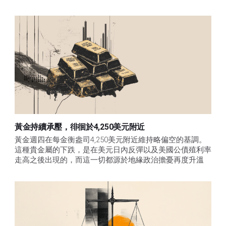
黃金持續承壓，徘徊於4,250美元附近
黃金週四在每金衡盎司4,250美元附近維持略偏空的基調。
這種貴金屬的下跌，是在美元日內反彈以及美國公債殖利率
走高之後出現的，而這一切都源於地緣政治擔憂再度升溫