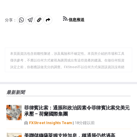
信息推送
分享：
分
分
複
享
享
製
至
至
到
WhatsApp
Telegram
剪
本頁面資訊包含前瞻性陳述，涉及風險和不確定性。本頁所介紹的市場和工具
貼
僅供參考，不應以任何方式被視為購買或出售這些資產的建議。在做任何投資
板
決定之前，你都應該做充分的調查。FXStreet不以任何方式保證該資訊沒有錯
誤、錯誤或重大錯報。它也不保證這些資料是及時的。在公開市場投資涉及很
大的風險，包括損失全部或部分投資，以及精神上的痛苦。所有與投資有關的
風險、損失和成本，包括本金的全部損失，均由您負責。本文僅代表作者個人
最新新聞
觀點，並不代表FXStreet或其廣告商的官方政策或立場。作者不對本頁連結的
資訊負責。
菲律賓比索：通脹和政治因素令菲律賓比索兌美元
如果文章正文中沒有明確提到，在撰寫本文時，作者在本文中提到的任何股票
承壓 – 荷蘭國際集團
中都沒有頭寸，也沒有與文中提到的任何公司有業務關係。除了FXStreet，作
者沒有收到撰寫這篇文章的報酬。
由
FXStreet Insights Team
|
18分鐘以前
FXStreet和作者不提供個性化的建議。作者對該資訊的準確性、完整性或適用
性不作任何陳述。FXStreet和作者將不承擔任何錯誤，遺漏或任何損失，傷害
美聯儲穆薩萊姆支持加息，稱通脹仍然過高