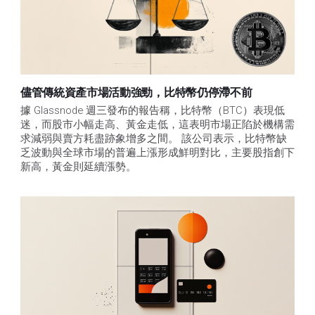
儘管傳統資產市場活動強勁，比特幣仍停滯不前
據 Glassnode 週三發布的報告稱，比特幣（BTC）表現低
迷，而股市小幅走高、黃金走低，這表明市場正陷於機構需
求減弱與賣方耗盡跡象增多之間。 該公司表示，比特幣缺
乏波動與全球市場的普遍上漲形成鮮明對比，主要股指創下
新高，黃金則延續漲勢。