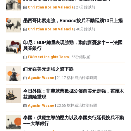
或損害由此資訊及其顯示或使用引起的。錯誤和遺漏除外。本文作者和
由
Christian Borjon Valencia
|
27分鐘以前
FXStreet並非註冊投資顧問，本文內容無意提供任何投資建議。
墨西哥比索走強，Banxico按兵不動延續10日上揚
由
Christian Borjon Valencia
|
40分鐘以前
印尼：GDP總量表現強勁，動能喜憂參半——法國
興業銀行
由
FXStreet Insights Team
|
55分鐘以前
紐元在美元走強之際下跌
由
Agustin Wazne
|
21:17 格林威治標準時間
今日外匯：非農就業數據公佈前美元走強，霍爾木
茲風險重現
由
Agustin Wazne
|
20:55 格林威治標準時間
泰國：供應主導的壓力以及泰國央行延長按兵不動
——大華銀行