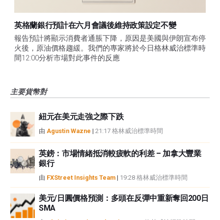
英格蘭銀行預計在六月會議後維持政策設定不變
報告預計將顯示消費者通脹下降，原因是美國與伊朗宣布停
火後，原油價格趨緩。我們的專家將於今日格林威治標準時
間12:00分析市場對此事件的反應
主要貨幣對
紐元在美元走強之際下跌
由
Agustin Wazne
|
21:17 格林威治標準時間
英鎊：市場情緒抵消較疲軟的利差 – 加拿大豐業
銀行
由
FXStreet Insights Team
|
19:28 格林威治標準時間
美元/日圓價格預測：多頭在反彈中重新奪回200日
SMA