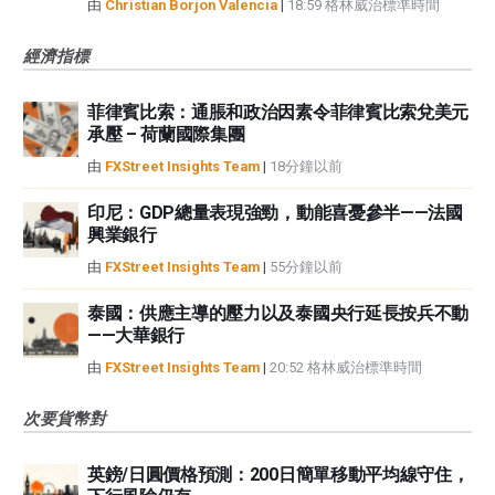
由
Christian Borjon Valencia
|
18:59 格林威治標準時間
經濟指標
菲律賓比索：通脹和政治因素令菲律賓比索兌美元
承壓 – 荷蘭國際集團
由
FXStreet Insights Team
|
18分鐘以前
印尼：GDP總量表現強勁，動能喜憂參半——法國
興業銀行
由
FXStreet Insights Team
|
55分鐘以前
泰國：供應主導的壓力以及泰國央行延長按兵不動
——大華銀行
由
FXStreet Insights Team
|
20:52 格林威治標準時間
次要貨幣對
英鎊/日圓價格預測：200日簡單移動平均線守住，