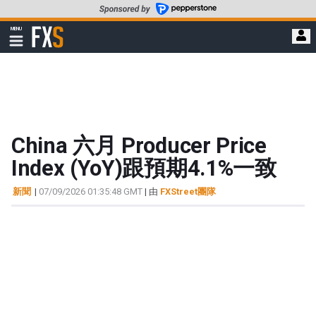
轉
至
FXStreet
MENU
主
顯
示
要
導
內
航
容
China 六月 Producer Price
Index (YoY)跟預期4.1%一致
新聞
|
07/09/2026 01:35:48 GMT
| 由
FXStreet團隊