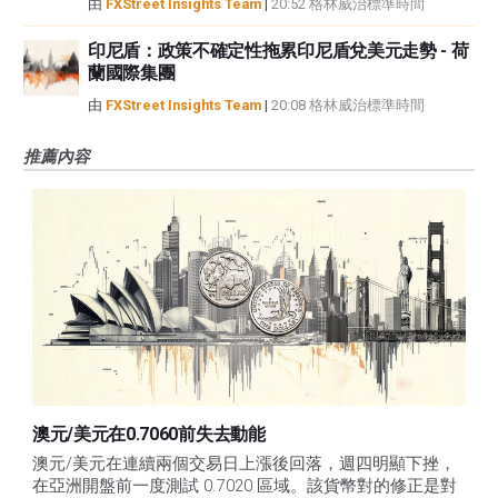
由
FXStreet Insights Team
|
20:52 格林威治標準時間
印尼盾：政策不確定性拖累印尼盾兌美元走勢 - 荷
蘭國際集團
由
FXStreet Insights Team
|
20:08 格林威治標準時間
推薦內容
澳元/美元在0.7060前失去動能
澳元/美元在連續兩個交易日上漲後回落，週四明顯下挫，
在亞洲開盤前一度測試 0.7020 區域。該貨幣對的修正是對