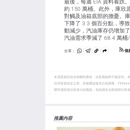
最後，每週 EIA 資料看跌
約 150 萬桶。此外，庫
對觸及油箱底部的擔憂。
下降了 3.3 個百分點，導
動減少，汽油庫存仍增加了
汽油需求季減了 68.4 萬
信
分享：
分
分
複
享
享
製
至
至
到
WhatsApp
Telegram
剪
本頁面資訊包含前瞻性陳述，涉及風險和不確定性。
貼
任何投資決定之前，你都應該做充分的調查。FXStr
開市場投資涉及很大的風險，包括損失全部或部分投
板
負責。本文僅代表作者個人觀點，並不代表FXStre
如果文章正文中沒有明確提到，在撰寫本文時，作者
FXStreet，作者沒有收到撰寫這篇文章的報酬。
FXStreet和作者不提供個性化的建議。作者對該資
推薦內容
失，傷害或損害由此資訊及其顯示或使用引起的。錯誤和