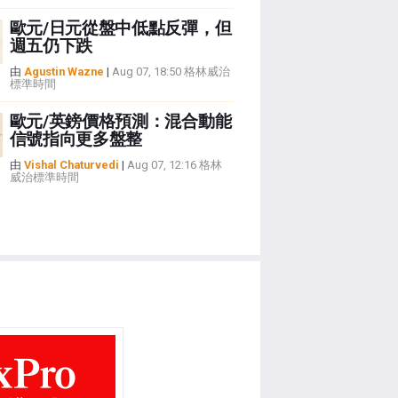
歐元/日元從盤中低點反彈，但
週五仍下跌
由
Agustin Wazne
|
Aug 07, 18:50 格林威治
標準時間
歐元/英鎊價格預測：混合動能
信號指向更多盤整
由
Vishal Chaturvedi
|
Aug 07, 12:16 格林
威治標準時間