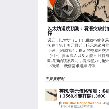
以太坊週度預測：看漲突破前
靜
週五，以太坊（ETH）繼續橫盤交
徊在 1,901 美元附近，暗示未來可
突破。與此同時，穩定的交易所交
（ETF）資金流入以及大型 ETH 持
斷增加的積累表明，看漲壓力可能
中積聚。 機構需求繼續增強。
主要貨幣對
英鎊/美元價格預測：多
1.3560才能打開1.3600
由
Christian Borjon Valencia
|
Aug
18:34 格林威治標準時間