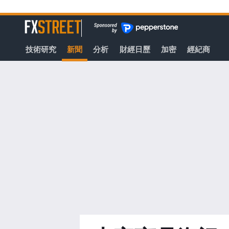
轉
至
FXStreet
主
要
技術研究
新聞
分析
財經日歷
加密
經紀商
內
容