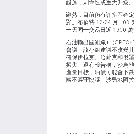
設施，則會造成重大升級
顯然，目前仍有許多不確
顯。布倫特 12-24 月 1
一天同一交易日近 1300
石油輸出國組織+（OPEC
會議。該小組建議不改變
確保伊拉克、哈薩克和俄
損失。還有報告稱，沙烏
產量目標，油價可能會下跌
國不遵守協議，沙烏地阿