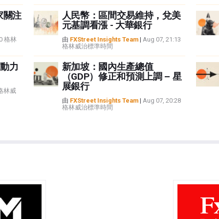
家關注
人民幣：區間交易維持，兌美
元基調看漲 - 大華銀行
:40 格林
由
FXStreet Insights Team
|
Aug 07, 21:13
格林威治標準時間
動力
新加坡：國內生產總值
（GDP）修正和預測上調 – 星
展銀行
5 格林威
由
FXStreet Insights Team
|
Aug 07, 20:28
格林威治標準時間