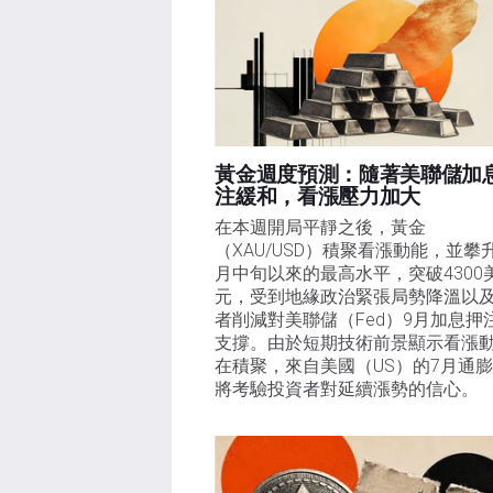
黃金週度預測：隨著美聯儲加
注緩和，看漲壓力加大
在本週開局平靜之後，黃金
（XAU/USD）積聚看漲動能，並攀
月中旬以來的最高水平，突破4300
元，受到地緣政治緊張局勢降溫以
者削減對美聯儲（Fed）9月加息押
支撐。由於短期技術前景顯示看漲
在積聚，來自美國（US）的7月通
將考驗投資者對延續漲勢的信心。 