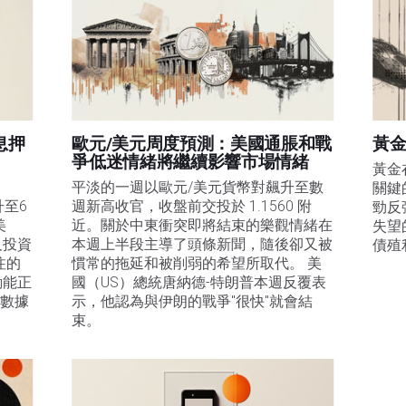
息押
歐元/美元周度預測：美國通脹和戰
黃金
爭低迷情緒將繼續影響市場情緒
黃金
平淡的一週以歐元/美元貨幣對飆升至數
關鍵
升至6
週新高收官，收盤前交投於 1.1560 附
勁反
美
近。關於中東衝突即將結束的樂觀情緒在
失望
及投資
本週上半段主導了頭條新聞，隨後卻又被
債殖
注的
慣常的拖延和被削弱的希望所取代。 美
動能正
國（US）總統唐納德-特朗普本週反覆表
膨數據
示，他認為與伊朗的戰爭"很快"就會結
束。