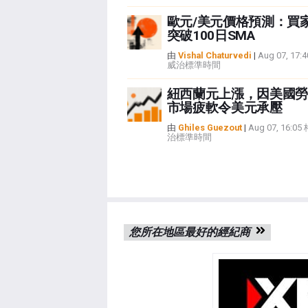
歐元/美元價格預測：買
突破100日SMA
由
Vishal Chaturvedi
|
Aug 07, 17
威治標準時間
紐西蘭元上漲，因美國勞
市場疲軟令美元承壓
由
Ghiles Guezout
|
Aug 07, 16:0
治標準時間
您所在地區最好的經紀商