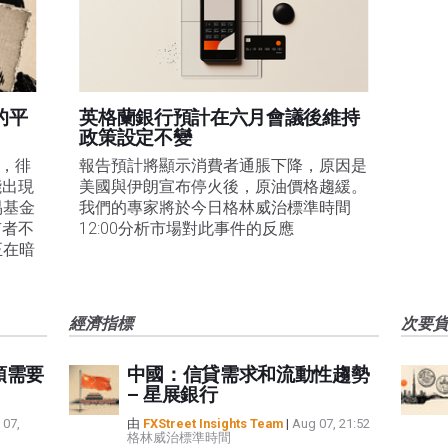
的平
英格蘭銀行預計在六月會議後維持
政策設定不變
易，徘
報告預計將顯示消費者通脹下降，原因是
能出現
美國與伊朗宣布停火後，原油價格趨緩。
易基金
我們的專家將於今日格林威治標準時間
有者不
12:00分析市場對此事件的反應
正在暗
經濟指標
次要
頭需要
中國：信貸需求和流動性趨勢
– 星展銀行
 07,
由
FXStreet Insights Team
|
Aug 07, 21:52
格林威治標準時間