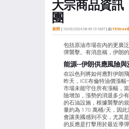
大宗商品資訊：
團
新聞
|
10/03/2024 08:49:13 GMT
| 由
FXStree
包括原油市場在內的更廣
彈襲擊。有消息稱，伊朗
能源--伊朗供應風險
在以色列將如何應對伊朗
昨天，ICE布倫特油價漲幅
市場未能守住所有漲幅，當
險增加，漲勢的消退多少
的石油設施，根據襲擊的
量約為 170 萬桶/天，
會讓美國感到不安，尤其
的反應是打擊用於最近導