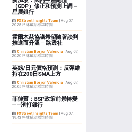
新加坡：國內生產總值
（GDP）修正和預測上調 –
星展銀行
由
FXStreet Insights Team
|
Aug 07,
20:28 格林威治標準時間
霍爾木茲協議希望隨著談判
推進而升溫 – 路透社
由
Christian Borjon Valencia
|
Aug 07,
20:20 格林威治標準時間
英鎊/日元價格預測：反彈維
持在200日SMA上方
由
Christian Borjon Valencia
|
Aug 07,
20:05 格林威治標準時間
菲律賓：BSP政策前景轉變
——渣打銀行
由
FXStreet Insights Team
|
Aug 07,
19:43 格林威治標準時間