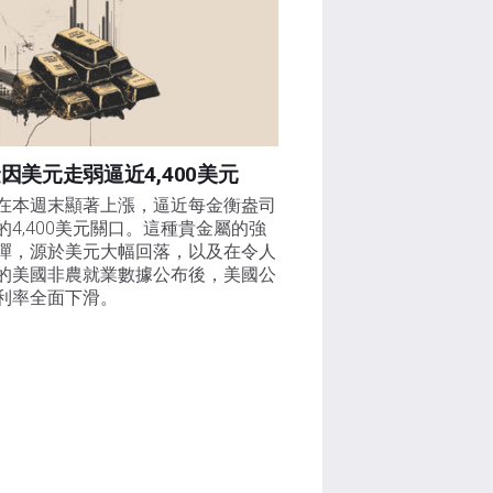
因美元走弱逼近4,400美元
在本週末顯著上漲，逼近每金衡盎司
的4,400美元關口。這種貴金屬的強
彈，源於美元大幅回落，以及在令人
的美國非農就業數據公布後，美國公
利率全面下滑。