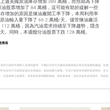
。上週美國原油庫存增加 389 萬桶，而預期為下降
欣原油股票增加了 84 萬桶，這可能有助於緩解一些
庫存增加的原因是煉油廠開工率下降，本周利用率
致原油輸入量下降了 66.2 萬桶/天。儘管煉油廠活
 112 萬桶，因為汽油需求持續呈下降趨勢，隱含
桶/天。同時，本週餾分油股票下跌 128 萬桶。
息推送
本頁所介紹的市場和工具僅供參考，不應以任何方式被視為購買或出售這些資產的建議。在做
eet不以任何方式保證該資訊沒有錯誤、錯誤或重大錯報。它也不保證這些資料是及時的。在公
資，以及精神上的痛苦。所有與投資有關的風險、損失和成本，包括本金的全部損失，均由您
et或其廣告商的官方政策或立場。作者不對本頁連結的資訊負責。
在本文中提到的任何股票中都沒有頭寸，也沒有與文中提到的任何公司有業務關係。除了
訊的準確性、完整性或適用性不作任何陳述。FXStreet和作者將不承擔任何錯誤，遺漏或任何損
遺漏除外。本文作者和FXStreet並非註冊投資顧問，本文內容無意提供任何投資建議。