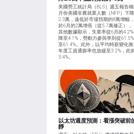
美國勞工統計局（BLS）週五報告稱
月份美國非農就業人數（NFP）下
2.3萬，遠低於市場預期的8萬增幅
於6月的2萬增長（從5.7萬修正），
其他數據顯示，失業率從6月的4.2
降至4.1%，勞動力參與率則從61.5
至61.4%。此外，以平均時薪變化
年度工資通膨率也放緩至3.2%，此
3.4%。
以太坊週度預測：看漲突破前
靜