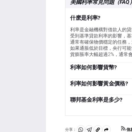
美國利率常見問題（FAQ
什麽是利率?
利率是金融機構對借款人的貸
受到基準貸款利率的影響，基
通常有確保物價穩定的任務，
如果通脹低於目標，央行可能
貨膨脹率大幅超過2%，通常
利率如何影響貨幣?
較高的利率通常有助於一個國
力。
利率如何影響黃金價格?
「總體而言，較高的利率會對
本，而不是投資於有息資產或
聯邦基金利率是多少?
格，而由於黃金是以美元計價
「聯邦基金利率是美國各銀行相
定的經常被引用的總體利率。它被
這種情況下為5.00%)是引
易所(CME)的Fed wat
信
分享：