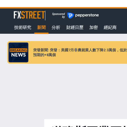
轉
至
FXStreet
主
要
技術研究
新聞
分析
財經日歷
加密
經紀商
內
容
突發新聞: 突發：美國7月非農就業人數下降2.3萬個，低於
預期的+8萬個