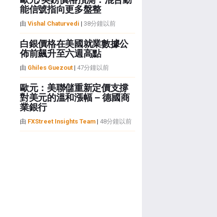
能信號指向更多盤整
由
Vishal Chaturvedi
|
38分鐘以前
白銀價格在美國就業數據公
佈前飆升至六週高點
由
Ghiles Guezout
|
47分鐘以前
歐元：美聯儲重新定價支撐
對美元的溫和漲幅 – 德國商
業銀行
由
FXStreet Insights Team
|
48分鐘以前