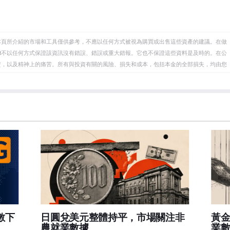
本頁所介紹的市場和工具僅供參考，不應以任何方式被視為購買或出售這些資產的建議。在做
eet不以任何方式保證該資訊沒有錯誤、錯誤或重大錯報。它也不保證這些資料是及時的。在公
資，以及精神上的痛苦。所有與投資有關的風險、損失和成本，包括本金的全部損失，均由您
et或其廣告商的官方政策或立場。作者不對本頁連結的資訊負責。
在本文中提到的任何股票中都沒有頭寸，也沒有與文中提到的任何公司有業務關係。除了
訊的準確性、完整性或適用性不作任何陳述。FXStreet和作者將不承擔任何錯誤，遺漏或任何損
遺漏除外。本文作者和FXStreet並非註冊投資顧問，本文內容無意提供任何投資建議。
數下
日圓兌美元整體持平，市場關注非
黃
農就業數據
業數