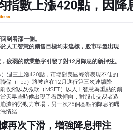
均指數上漲420點，因降
ibson
新回到看漲一側。
基於人工智慧的銷售目標均未達標，股市早盤出現
，疲弱的就業數字引發了對12月降息的新押注。
A）週三上漲420點，市場對美國經濟表現不佳的
聯儲（Fed）將被迫在12月進行第三次連續降
急劇收縮以及微軟（MSFT）以人工智慧為重點的銷
在當天早些時候出現了看跌傾向，對股市交易者造
崩潰的勞動力市場，另一次25個基點的降息的曙
看漲情緒。
據再次下滑，增強降息押注