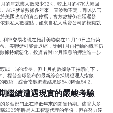
1月的淨就業人數減少32K，較上月的47K大幅回
K。ADP就業數據多年來一直波動不定，難以與官
由於美國政府的資金停擺，官方數據仍在延遲發
能依賴私人數據點，如來自私人薪資公司的模糊就
工具，利率交易者現在預計美聯儲在12月10日進行第
0%。美聯儲可能會退縮，等到1月再行動的概率仍
業數據持續惡化，投資者對12月降息的押注進一步
實現0.1%的增長，但上月的數據修正持續向下，
.3%。標普全球發布的最新綜合採購經理人指數
的收縮，綜合指數調查結果從54.8降至54.2。
期繼續遭遇現實的嚴峻考驗
關的多個部門正在降低年末的銷售預期。儘管大多
稱2025年將是人工智慧代理的年份，但在努力達