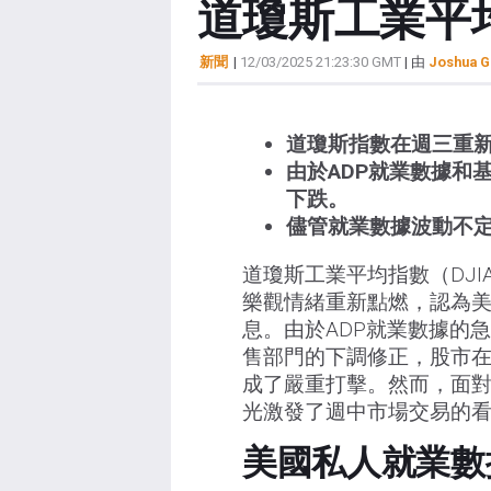
道瓊斯工業平
新聞
|
12/03/2025 21:23:30 GMT
| 由
Joshua G
道瓊斯指數在週三重
由於ADP就業數據和
下跌。
儘管就業數據波動不定
道瓊斯工業平均指數（DJI
樂觀情緒重新點燃，認為美
息。由於ADP就業數據的
售部門的下調修正，股市
成了嚴重打擊。然而，面對
光激發了週中市場交易的
美國私人就業數