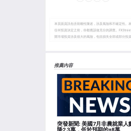
分
分
複
決定的預期。」
享
享
製
至
至
到
WhatsApp
Telegram
剪
本頁面資訊包含前瞻性陳述，涉及風險和不確定性。
貼
任何投資決定之前，你都應該做充分的調查。FXStr
開市場投資涉及很大的風險，包括損失全部或部分投
板
負責。本文僅代表作者個人觀點，並不代表FXStre
如果文章正文中沒有明確提到，在撰寫本文時，作者
FXStreet，作者沒有收到撰寫這篇文章的報酬。
FXStreet和作者不提供個性化的建議。作者對該資
推薦內容
失，傷害或損害由此資訊及其顯示或使用引起的。錯誤和
突發新聞: 美國7月非農就業人
降2.3萬，低於預期的+8萬