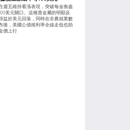
在週五維持看漲表現，突破每金衡盎
,300美元關口。這種貴金屬的明顯反
得益於美元回落，同時在非農就業數
布後，美國公債殖利率全線走低也助
金價上行