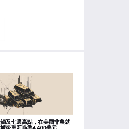
金觸及七週高點，在美國非農就
據後重新瞄準4,400美元