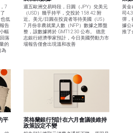
，7
週五歐洲交易時段，日圓（JPY）兌美元
黃金
降了
（USD）幾乎持平，交投於 158.42 附
司4
，也低
近。美元/日圓在投資者等待美國（US）
彈，
 報告
7 月份非農就業人數（NFP）數據之際盤
據公
%小幅
整，該數據將於 GMT12:30 公布。 德意
推了
%回落
志銀行經濟學家預計，今日美國勞動力市
衡量的
場報告僅會出現溫和改善
前為
的平
英格蘭銀行預計在六月會議後維持
政策設定不變