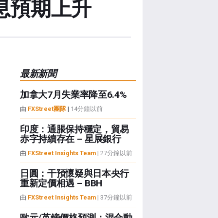
息預期上升
最新新聞
加拿大7月失業率降至6.4%
由
FXStreet團隊
|
14分鐘以前
印度：通脹保持穩定，貿易
赤字持續存在 – 星展銀行
由
FXStreet Insights Team
|
27分鐘以前
日圓：干預懷疑與日本央行
重新定價相遇 – BBH
由
FXStreet Insights Team
|
37分鐘以前
歐元/英鎊價格預測：混合動