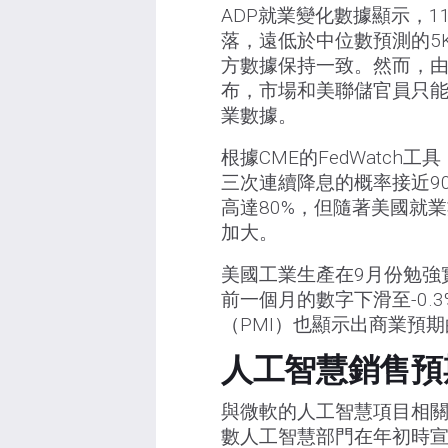
ADP就業變化數據顯示，1
落，遠低於中位數預測的5
方數據保持一致。然而，
布，市場和美聯儲官員只
業數據。
根據CME的FedWatch
三次連續降息的概率接近9
高達80%，但隨著美國就
加大。
美國工業生產在9月份勉強
前一個月的數字下滑至-0
（PMI）也顯示出商業預期
人工智慧銷售預
與微軟的人工智慧項目相
數人工智慧部門在年初時宣