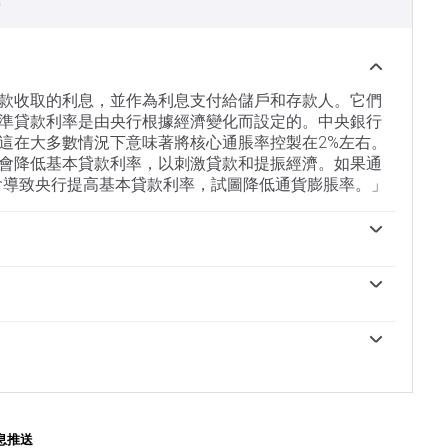
）
款收取的利息，並作為利息支付給儲戶和存款人。它們
準貸款利率是由央行根據經濟變化而設定的。中央銀行
這在大多數情況下意味著將核心通脹率控製在2%左右。
會降低基本貸款利率，以刺激貸款和提振經濟。如果通
會導致央行提高基本貸款利率，試圖降低通貨膨脹率。」
家的貨幣走強，因為這使該國對全球投資者更具吸引
黃金價格造成壓力，因為它們增加了持有黃金的機會成
將現金存入銀行。如果利率高，通常會推高美元的價
的，這就會降低黃金的價格。」
互拆借的隔夜利率。這是美聯儲(fed)在FOMC會議上設
設置為一個範圍，例如4.75%-5.00%，盡管上限(在
用的數字。市場對未來聯邦基金利率的預期由芝加哥商品交
ch工具跟蹤，該工具影響了許多金融市場對美聯儲未來貨幣政策
息推送