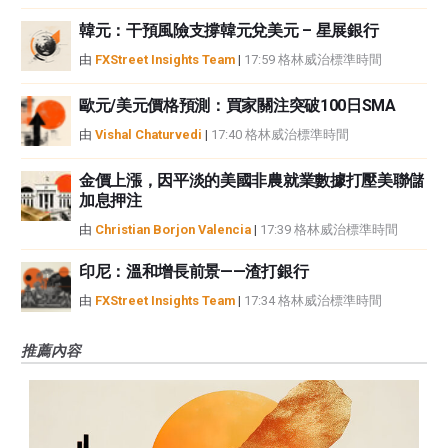
韓元：干預風險支撐韓元兌美元 – 星展銀行
由
FXStreet Insights Team
|
17:59 格林威治標準時間
歐元/美元價格預測：買家關注突破100日SMA
由
Vishal Chaturvedi
|
17:40 格林威治標準時間
金價上漲，因平淡的美國非農就業數據打壓美聯儲
加息押注
由
Christian Borjon Valencia
|
17:39 格林威治標準時間
印尼：溫和增長前景——渣打銀行
由
FXStreet Insights Team
|
17:34 格林威治標準時間
推薦內容