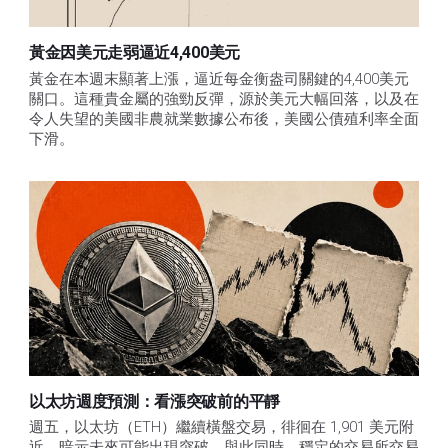
黃金因美元走弱逼近4,400美元
黃金在本週末顯著上漲，逼近每金衡盎司關鍵的4,400美元
關口。這種貴金屬的強勁反彈，源於美元大幅回落，以及在
令人失望的美國非農就業數據公布後，美國公債殖利率全面
下滑。
以太坊週度預測：看漲突破前的平靜
週五，以太坊（ETH）繼續橫盤交易，徘徊在 1,901 美元附
近，暗示未來可能出現突破。與此同時，穩定的交易所交易