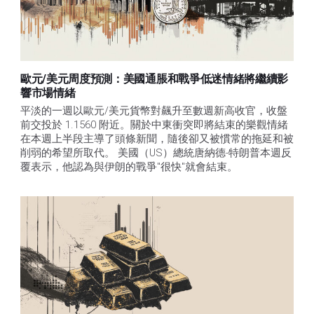
歐元/美元周度預測：美國通脹和戰爭低迷情緒將繼續影
響市場情緒
平淡的一週以歐元/美元貨幣對飆升至數週新高收官，收盤
前交投於 1.1560 附近。關於中東衝突即將結束的樂觀情緒
在本週上半段主導了頭條新聞，隨後卻又被慣常的拖延和被
削弱的希望所取代。 美國（US）總統唐納德-特朗普本週反
覆表示，他認為與伊朗的戰爭"很快"就會結束。