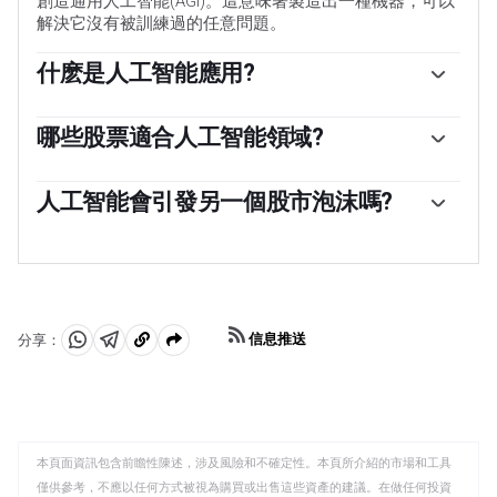
創造通用人工智能(AGI)。這意味著製造出一種機器，可以
解決它沒有被訓練過的任意問題。
什麽是人工智能應用?
人工智能有許多不同的用例。其中最著名的是生成式人工
智能平臺，它使用大型語言模型(llm)的訓練來回答基於文
哪些股票適合人工智能領域?
本的查詢。其中包括ChatGPT和谷歌的Bard平臺。
英偉達(Nvidia)是一家半導體公司，既生產專註於人工智能
Midjourney是一個基於用戶創建的文本生成原始圖像的程
的計算機芯片，也生產人工智能工程師用來構建應用程序
人工智能會引發另一個股市泡沫嗎?
序。其他形式的人工智能利用概率技術來確定實體的質量
的一些平臺。許多支持者認為，英偉達是人工智能革命的
或感知，比如Upstart的貸款平臺，它使用人工智能增強的
在2022年底ChatGPT向公眾推出後，許多與人工智能相關
「鎬和鏟」，因為它構建了實現人工智能進一步應用所需
信用評級系統，通過在互聯網上搜索與申請人的職業、財
的股票開始上漲。例如，英偉達在發布後的六個月內上漲
的工具。Palantir Technologies是一家「大數據」分析公
富狀況和人際關系相關的數據，來確定申請人的信用價
了200%以上。華爾街的權威人士立即開始懷疑，市場是否
司。該公司與美國情報機構簽訂了大量合同，後者利用其
值。其他類型的人工智能使用來自科學研究的大型數據
正在被另一個科技泡沫吞噬。著名投資者斯坦利·德魯肯米
Gotham平臺篩選數據，確定情報線索，並提供模式識別
庫，為可能在實驗室測試的藥物產生新的想法。
勒(Stanley Druckenmiller)持有Palantir和英偉達的主要投
信息。其Foundry產品被大公司用於跟蹤員工和客戶數
YouTube、Spotify、Facebook和其他內容聚合器使用人工
信息推送
分享：
資，他說泡沫不會只持續六個月。他說，如果對人工智能
據，用於預測分析和發現異常情況。微軟(Microsoft)持有
智能應用程序，通過收集和組織用戶觀看習慣的數據，向
分
分
複
的興奮真的變成了泡沫，那麽極端的估值將持續至少兩年
ChatGPT開發公司OpenAI的大量股份，後者尚未上市。微
用戶推薦個性化內容。
享
享
製
半，或者像20世紀90年代末的互聯網泡沫那樣長。在2023
軟將OpenAI的技術與必應搜索引擎整合在一起。
年中期，最好的猜測是市場沒有泡沫，至少目前沒有。的
至
至
到
確，英偉達當時的預期市盈率為27倍，但分析師們預測，
WhatsApp
Telegram
剪
未來幾年該公司的營收將出現極高的增長。在互聯網泡沫
本頁面資訊包含前瞻性陳述，涉及風險和不確定性。本頁所介紹的市場和工具
貼
的高峰期，納斯達克100指數的市盈率為60倍，但在2023
僅供參考，不應以任何方式被視為購買或出售這些資產的建議。在做任何投資