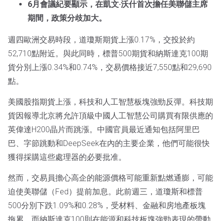
6月會議紀要顯示，在凱文·沃什首次擔任美聯儲主席
期間，政策分歧加大。
週四歐洲交易時段，道瓊斯期貨上漲0.17%，交投於約
52,710點附近。與此同時，標普500期貨和納斯達克100期
貨分別上漲0.34%和0.74%，交易價格接近7,550點和29,690
點。
美國股指期貨上漲，科技和人工智慧板塊強勁反彈。科技期
貨因報導北京將允許頂級中國人工智慧公司購買有限供應的
英偉達H200晶片而跳漲。中國官員最近通知包括阿里巴
巴、字節跳動和DeepSeek在內的主要企業，他們可能很快
獲得採購這些處理器的必要批准。
然而，交易員擔心高企的能源價格可能重新點燃通膨，可能
迫使美聯儲（Fed）提前加息。此前週三，道瓊斯和標普
500分別下跌1.09%和0.28%，受材料、金融和房地產板塊
拖累，而納斯達克100則在能源和科技板塊強勁表現的帶動