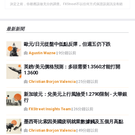
年中期，該指數的市盈率為25倍。
板
決定之前，你都應該做充分的調查。FXStreet不以任何方式保證該資訊沒有錯
誤、錯誤或重大錯報。它也不保證這些資料是及時的。在公開市場投資涉及很
大的風險，包括損失全部或部分投資，以及精神上的痛苦。所有與投資有關的
風險、損失和成本，包括本金的全部損失，均由您負責。本文僅代表作者個人
最新新聞
觀點，並不代表FXStreet或其廣告商的官方政策或立場。作者不對本頁連結的
資訊負責。
歐元/日元從盤中低點反彈，但週五仍下跌
如果文章正文中沒有明確提到，在撰寫本文時，作者在本文中提到的任何股票
中都沒有頭寸，也沒有與文中提到的任何公司有業務關係。除了FXStreet，作
由
Agustin Wazne
|
9分鐘以前
者沒有收到撰寫這篇文章的報酬。
FXStreet和作者不提供個性化的建議。作者對該資訊的準確性、完整性或適用
英鎊/美元價格預測：多頭需要1.3560才能打開
性不作任何陳述。FXStreet和作者將不承擔任何錯誤，遺漏或任何損失，傷害
1.3600
或損害由此資訊及其顯示或使用引起的。錯誤和遺漏除外。本文作者和
由
Christian Borjon Valencia
|
25分鐘以前
FXStreet並非註冊投資顧問，本文內容無意提供任何投資建議。
新加坡元：兌美元上行風險受1.2790限制 - 大華銀
行
由
FXStreet Insights Team
|
26分鐘以前
墨西哥比索因美國疲弱就業數據觸及五個月高點
由
Christian Borjon Valencia
|
49分鐘以前