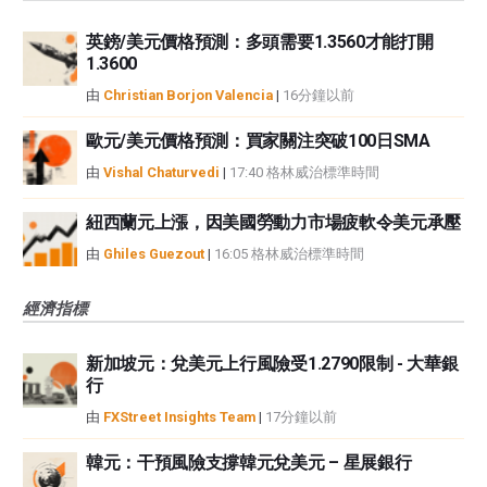
英鎊/美元價格預測：多頭需要1.3560才能打開
1.3600
由
Christian Borjon Valencia
|
16分鐘以前
歐元/美元價格預測：買家關注突破100日SMA
由
Vishal Chaturvedi
|
17:40 格林威治標準時間
紐西蘭元上漲，因美國勞動力市場疲軟令美元承壓
由
Ghiles Guezout
|
16:05 格林威治標準時間
經濟指標
新加坡元：兌美元上行風險受1.2790限制 - 大華銀
行
由
FXStreet Insights Team
|
17分鐘以前
韓元：干預風險支撐韓元兌美元 – 星展銀行