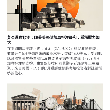
黃金週度預測：隨著美聯儲加息押注緩和，看漲壓力加
大
在本週開局平靜之後，黃金（XAU/USD）積聚看漲動能，
並攀升至6月中旬以來的最高水平，突破4300美元，受到地
緣政治緊張局勢降溫以及投資者削減對美聯儲（Fed）9月
加息押注的支撐。由於短期技術前景顯示看漲動能正在積
聚，來自美國（US）的7月通膨數據將考驗投資者對延續漲
勢的信心。 