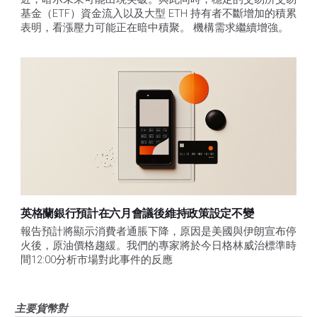
基金（ETF）資金流入以及大型 ETH 持有者不斷增加的積累
表明，看漲壓力可能正在暗中積聚。 機構需求繼續增強。
英格蘭銀行預計在六月會議後維持政策設定不變
報告預計將顯示消費者通脹下降，原因是美國與伊朗宣布停
火後，原油價格趨緩。我們的專家將於今日格林威治標準時
間12:00分析市場對此事件的反應
主要貨幣對