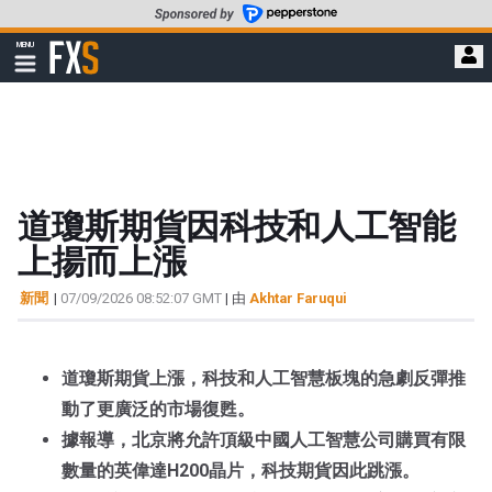
轉
至
FXStreet
MENU
主
顯
示
要
導
內
航
容
道瓊斯期貨因科技和人工智能
上揚而上漲
新聞
|
07/09/2026 08:52:07 GMT
| 由
Akhtar Faruqui
道瓊斯期貨上漲，科技和人工智慧板塊的急劇反彈推
動了更廣泛的市場復甦。
據報導，北京將允許頂級中國人工智慧公司購買有限
數量的英偉達H200晶片，科技期貨因此跳漲。