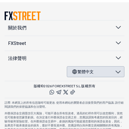
關於我們
FXStreet
法律聲明
繁體中文
版權©2026 FOREXSTREET S.L.版權所有
註釋: 本網頁上的所有信息隨時可能更改. 使用本網站的瀏覽者必須接受我們的用戶協議. 請仔細
閱讀我們的保密協議和合法聲明。
外匯保證金交易隱含巨大風險，可能不適合所有投資者。過高的杠桿作用可以使您獲利，當然
也可能會使您蒙受虧損。在決定進行外匯保證金交易之前，您應該謹慎考慮您的投資目的，經
驗等級和冒險欲望。在外匯保證金交易中，虧損的風險可能超過您最初的保證金資金，因此，
如果您不能承擔資金的損失，最好不要投資外匯。您應該明白與外匯交易相關聯的所有風險，