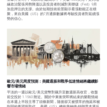
緣政治緊張局勢降溫以及投資者削減對美聯儲（Fed）9月
加息押注的支撐。由於短期技術前景顯示看漲動能正在積
聚，來自美國（US）的7月通膨數據將考驗投資者對延續漲
勢的信心。 
歐元/美元周度預測：美國通脹和戰爭低迷情緒將繼續影
響市場情緒
平淡的一週以歐元/美元貨幣對飆升至數週新高收官，收盤
前交投於 1.1560 附近。關於中東衝突即將結束的樂觀情緒
在本週上半段主導了頭條新聞，隨後卻又被慣常的拖延和被
削弱的希望所取代。 美國（US）總統唐納德-特朗普本週反