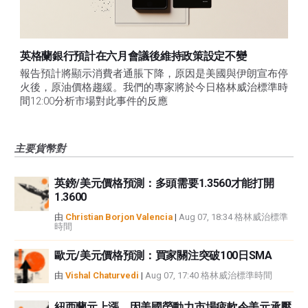
英格蘭銀行預計在六月會議後維持政策設定不變
報告預計將顯示消費者通脹下降，原因是美國與伊朗宣布停
火後，原油價格趨緩。我們的專家將於今日格林威治標準時
間12:00分析市場對此事件的反應
主要貨幣對
英鎊/美元價格預測：多頭需要1.3560才能打開
1.3600
由
Christian Borjon Valencia
|
Aug 07, 18:34 格林威治標準
時間
歐元/美元價格預測：買家關注突破100日SMA
由
Vishal Chaturvedi
|
Aug 07, 17:40 格林威治標準時間
紐西蘭元上漲，因美國勞動力市場疲軟令美元承壓