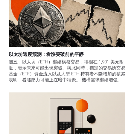
以太坊週度預測：看漲突破前的平靜
週五，以太坊（ETH）繼續橫盤交易，徘徊在 1,901 美元附
近，暗示未來可能出現突破。與此同時，穩定的交易所交易
基金（ETF）資金流入以及大型 ETH 持有者不斷增加的積累
表明，看漲壓力可能正在暗中積聚。 機構需求繼續增強。