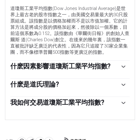
道瓊斯工業平均指數(Dow Jones Industrial Average)是世
界上最古老的股市指數之一，由美國交易量最大的30只股
票組成。該指數是以價格加權而不是以市值加權。它的計
算方法是將成分股的價格加起來，然後除以一個系數，目
前這個系數為0.152。該指數由《華爾街日報》的創始人查
爾斯·道(Charles Dow)創立。在後來的幾年裏，該指數一
直被批評缺乏廣泛的代表性，因為它只追蹤了30家企業集
團，而不像標準普爾500指數等更廣泛的指數。
什麽因素影響道瓊斯工業平均指數?
許多不同的因素驅動著道瓊斯工業平均指數(DJIA)。公司
季度收益報告中披露的成分股公司的總體業績是主要業
什麽是道氏理論?
績。美國和全球宏觀經濟數據也對投資者情緒產生了影
道氏理論是由查爾斯·道發明的一種識別股票市場主要趨勢
響。美聯儲(Fed)設定的利率水平也會影響道指，因為它會
的方法。關鍵的一步是比較道瓊斯工業平均指數(DJIA)和
我如何交易道瓊斯工業平均指數?
影響許多企業嚴重依賴的信貸成本。因此，通脹和其他影
道瓊斯交通平均指數(DJTA)的走勢，只關註兩者方向一致
響美聯儲決策的指標一樣，可能是一個主要驅動因素。
有很多方法可以交易道瓊斯工業平均指數。一種是使用
的趨勢。體積是一個確認的標準。該理論使用峰谷分析的
etf，允許投資者將道瓊斯工業平均指數作為單一證券進行
元素。道氏理論假定了三個趨勢階段:積累，即聰明的資金
交易，而不必購買所有30家成分股公司的股票。一個典型
開始買入或賣出;公眾參與，即更廣泛的公眾參與;當聰明的
的例子是SPDR道瓊斯工業平均指數ETF (DIA)。道瓊斯工
錢離開時，分配。
業平均指數期貨合約使交易者能夠對指數的未來價值進行