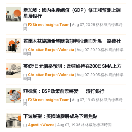
新加坡：國內生產總值（GDP）修正和預測上調 –
星展銀行
由
FXStreet Insights Team
|
Aug 07, 20:28 格林威治標準時
間
霍爾木茲協議希望隨著談判推進而升溫 – 路透社
由
Christian Borjon Valencia
|
Aug 07, 20:20 格林威治標準
時間
英鎊/日元價格預測：反彈維持在200日SMA上方
由
Christian Borjon Valencia
|
Aug 07, 20:05 格林威治標準
時間
菲律賓：BSP政策前景轉變——渣打銀行
由
FXStreet Insights Team
|
Aug 07, 19:43 格林威治標準時
間
下週展望：美國通膨將成為下週焦點
由
Agustin Wazne
|
Aug 07, 19:35 格林威治標準時間