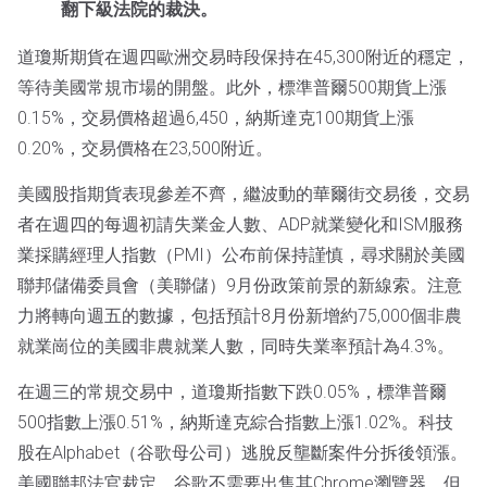
翻下級法院的裁決。
道瓊斯期貨在週四歐洲交易時段保持在45,300附近的穩定，
等待美國常規市場的開盤。此外，標準普爾500期貨上漲
0.15%，交易價格超過6,450，納斯達克100期貨上漲
0.20%，交易價格在23,500附近。
美國股指期貨表現參差不齊，繼波動的華爾街交易後，交易
者在週四的每週初請失業金人數、ADP就業變化和ISM服務
業採購經理人指數（PMI）公布前保持謹慎，尋求關於美國
聯邦儲備委員會（美聯儲）9月份政策前景的新線索。注意
力將轉向週五的數據，包括預計8月份新增約75,000個非農
就業崗位的美國非農就業人數，同時失業率預計為4.3%。
在週三的常規交易中，道瓊斯指數下跌0.05%，標準普爾
500指數上漲0.51%，納斯達克綜合指數上漲1.02%。科技
股在Alphabet（谷歌母公司）逃脫反壟斷案件分拆後領漲。
美國聯邦法官裁定，谷歌不需要出售其Chrome瀏覽器，但