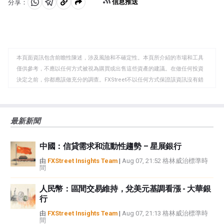
信息推送
分享：
投機，期權提供了在未來以預定價格買入或賣出指數的權
分
分
複
利，但不是義務。共同基金使投資者能夠購買道瓊斯工業
享
享
製
平均指數股票的多元化投資組合的一部分，從而提供對整
個指數的敞口。
至
至
到
WhatsApp
Telegram
剪
本頁面資訊包含前瞻性陳述，涉及風險和不確定性。本頁所介紹的市場和工具
貼
僅供參考，不應以任何方式被視為購買或出售這些資產的建議。在做任何投資
板
決定之前，你都應該做充分的調查。FXStreet不以任何方式保證該資訊沒有錯
誤、錯誤或重大錯報。它也不保證這些資料是及時的。在公開市場投資涉及很
大的風險，包括損失全部或部分投資，以及精神上的痛苦。所有與投資有關的
風險、損失和成本，包括本金的全部損失，均由您負責。本文僅代表作者個人
最新新聞
觀點，並不代表FXStreet或其廣告商的官方政策或立場。作者不對本頁連結的
資訊負責。
中國：信貸需求和流動性趨勢 – 星展銀行
如果文章正文中沒有明確提到，在撰寫本文時，作者在本文中提到的任何股票
中都沒有頭寸，也沒有與文中提到的任何公司有業務關係。除了FXStreet，作
由
FXStreet Insights Team
|
Aug 07, 21:52 格林威治標準時
間
者沒有收到撰寫這篇文章的報酬。
FXStreet和作者不提供個性化的建議。作者對該資訊的準確性、完整性或適用
人民幣：區間交易維持，兌美元基調看漲 - 大華銀
性不作任何陳述。FXStreet和作者將不承擔任何錯誤，遺漏或任何損失，傷害
行
或損害由此資訊及其顯示或使用引起的。錯誤和遺漏除外。本文作者和
FXStreet並非註冊投資顧問，本文內容無意提供任何投資建議。
由
FXStreet Insights Team
|
Aug 07, 21:13 格林威治標準時
間