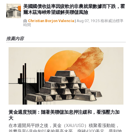
美國國債收益率因疲軟的非農就業數據而下跌，霍
爾木茲海峽希望緩解美聯儲風險
由
Christian Borjon Valencia
|
Aug 07, 19:25 格林威治標準
時間
推薦內容
黃金週度預測：隨著美聯儲加息押注緩和，看漲壓力加
大
在本週開局平靜之後，黃金（XAU/USD）積聚看漲動能，
並攀升至6月中旬以來的最高水平，突破4300美元，受到地