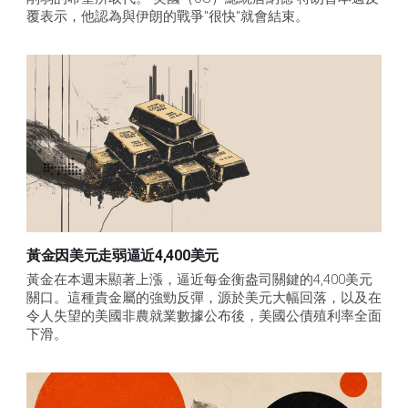
覆表示，他認為與伊朗的戰爭"很快"就會結束。
黃金因美元走弱逼近4,400美元
黃金在本週末顯著上漲，逼近每金衡盎司關鍵的4,400美元
關口。這種貴金屬的強勁反彈，源於美元大幅回落，以及在
令人失望的美國非農就業數據公布後，美國公債殖利率全面
下滑。