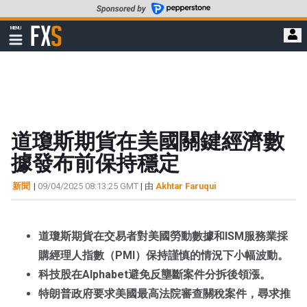
轉
至
FXStreet
MENU
主
顯
示
要
導
內
航
容
道瓊斯期貨在美國關鍵經濟數
據發布前保持穩定
新聞
|
09/04/2025 08:13:25 GMT
| 由
Akhtar Faruqui
道瓊斯期貨在交易者對美國勞動數據和ISM服務業採
購經理人指數（PMI）保持謹慎的情況下小幅波動。
科技股在Alphabet避免反壟斷案件分拆後領漲。
特朗普政府要求美國最高法院審查關稅案件，尋求推