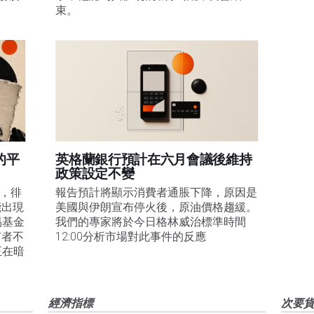
束。
的平
英格蘭銀行預計在六月會議後維持
政策設定不變
易，徘
報告預計將顯示消費者通脹下降，原因是
能出現
美國與伊朗宣布停火後，原油價格趨緩。
易基金
我們的專家將於今日格林威治標準時間
有者不
12:00分析市場對此事件的反應
正在暗
經濟指標
次要