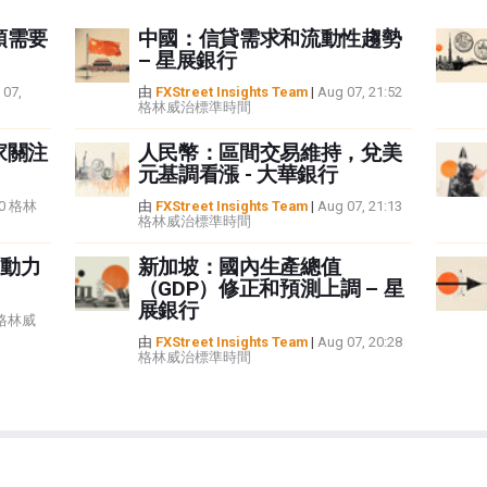
頭需要
中國：信貸需求和流動性趨勢
– 星展銀行
 07,
由
FXStreet Insights Team
|
Aug 07, 21:52
格林威治標準時間
家關注
人民幣：區間交易維持，兌美
元基調看漲 - 大華銀行
:40 格林
由
FXStreet Insights Team
|
Aug 07, 21:13
格林威治標準時間
動力
新加坡：國內生產總值
（GDP）修正和預測上調 – 星
展銀行
5 格林威
由
FXStreet Insights Team
|
Aug 07, 20:28
格林威治標準時間