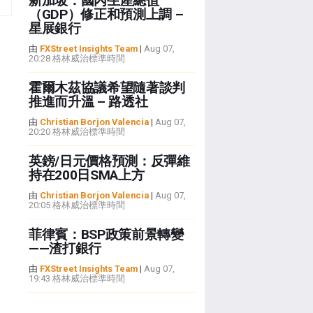
新加坡：國內生產總值
（GDP）修正和預測上調 –
星展銀行
由
FXStreet Insights Team
|
Aug 07,
20:28 格林威治標準時間
霍爾木茲協議希望隨著談判
推進而升溫 – 路透社
由
Christian Borjon Valencia
|
Aug 07,
20:20 格林威治標準時間
英鎊/日元價格預測：反彈維
持在200日SMA上方
由
Christian Borjon Valencia
|
Aug 07,
20:05 格林威治標準時間
菲律賓：BSP政策前景轉變
——渣打銀行
由
FXStreet Insights Team
|
Aug 07,
19:43 格林威治標準時間