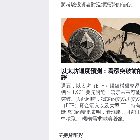
將考驗投資者對延續漲勢的信心。 
以太坊週度預測：看漲突破前
靜
週五，以太坊（ETH）繼續橫盤交
徊在 1,901 美元附近，暗示未來可
突破。與此同時，穩定的交易所交
（ETF）資金流入以及大型 ETH 持
斷增加的積累表明，看漲壓力可能
中積聚。 機構需求繼續增強。
主要貨幣對