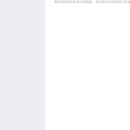
開市場投資涉及很大的風險，包括損失全部或部分投
板
負責。本文僅代表作者個人觀點，並不代表FXStre
如果文章正文中沒有明確提到，在撰寫本文時，作者
FXStreet，作者沒有收到撰寫這篇文章的報酬。
FXStreet和作者不提供個性化的建議。作者對該資
失，傷害或損害由此資訊及其顯示或使用引起的。錯誤和