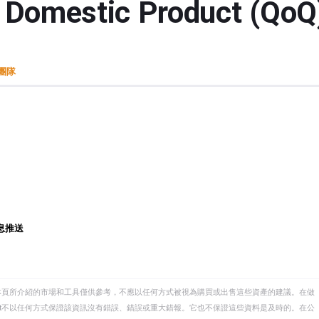
s Domestic Product 
t團隊
息推送
本頁所介紹的市場和工具僅供參考，不應以任何方式被視為購買或出售這些資產的建議。在做
eet不以任何方式保證該資訊沒有錯誤、錯誤或重大錯報。它也不保證這些資料是及時的。在公