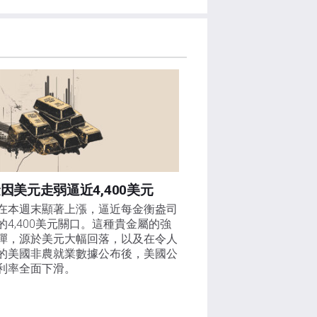
因美元走弱逼近4,400美元
在本週末顯著上漲，逼近每金衡盎司
的4,400美元關口。這種貴金屬的強
彈，源於美元大幅回落，以及在令人
的美國非農就業數據公布後，美國公
利率全面下滑。