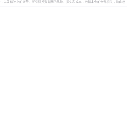
資，以及精神上的痛苦。所有與投資有關的風險、損失和成本，包括本金的全部損失，均由您
et或其廣告商的官方政策或立場。作者不對本頁連結的資訊負責。
在本文中提到的任何股票中都沒有頭寸，也沒有與文中提到的任何公司有業務關係。除了
訊的準確性、完整性或適用性不作任何陳述。FXStreet和作者將不承擔任何錯誤，遺漏或任何損
遺漏除外。本文作者和FXStreet並非註冊投資顧問，本文內容無意提供任何投資建議。