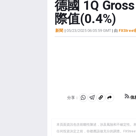
德國 1Q Gros
際值(0.4%)
新聞
|
05/23/2025 06:05:59 GMT
| 由
FXStree
信
分享：
分
分
複
享
享
製
至
至
到
WhatsApp
Telegram
剪
本頁面資訊包含前瞻性陳述，涉及風險和不確定性。
貼
任何投資決定之前，你都應該做充分的調查。FXStr