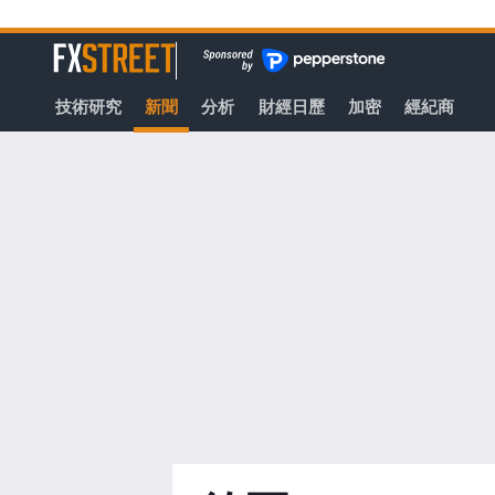
轉
至
FXStreet
主
要
技術研究
新聞
分析
財經日歷
加密
經紀商
內
容