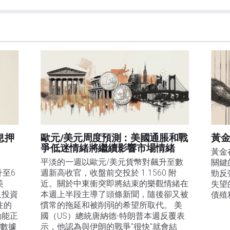
息押
歐元/美元周度預測：美國通脹和戰
黃金
爭低迷情緒將繼續影響市場情緒
黃金
平淡的一週以歐元/美元貨幣對飆升至數
關鍵
升至6
週新高收官，收盤前交投於 1.1560 附
勁反
美
近。關於中東衝突即將結束的樂觀情緒在
失望
及投資
本週上半段主導了頭條新聞，隨後卻又被
債殖
注的
慣常的拖延和被削弱的希望所取代。 美
動能正
國（US）總統唐納德-特朗普本週反覆表
膨數據
示，他認為與伊朗的戰爭"很快"就會結