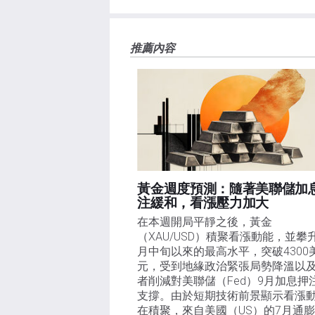
推薦內容
黃金週度預測：隨著美聯儲加
注緩和，看漲壓力加大
在本週開局平靜之後，黃金
（XAU/USD）積聚看漲動能，並攀
月中旬以來的最高水平，突破4300
元，受到地緣政治緊張局勢降溫以
者削減對美聯儲（Fed）9月加息押
支撐。由於短期技術前景顯示看漲
在積聚，來自美國（US）的7月通