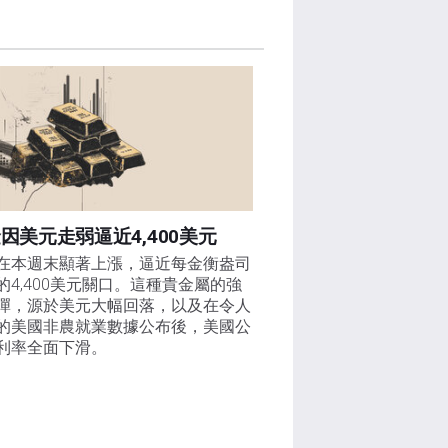
因美元走弱逼近4,400美元
在本週末顯著上漲，逼近每金衡盎司
的4,400美元關口。這種貴金屬的強
彈，源於美元大幅回落，以及在令人
的美國非農就業數據公布後，美國公
利率全面下滑。