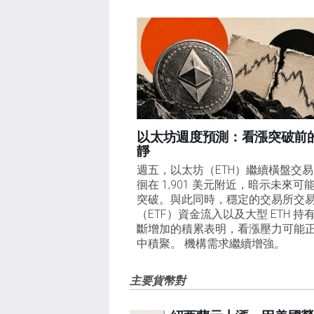
以太坊週度預測：看漲突破前
靜
週五，以太坊（ETH）繼續橫盤交
徊在 1,901 美元附近，暗示未來可
突破。與此同時，穩定的交易所交
（ETF）資金流入以及大型 ETH 持
斷增加的積累表明，看漲壓力可能
中積聚。 機構需求繼續增強。
主要貨幣對