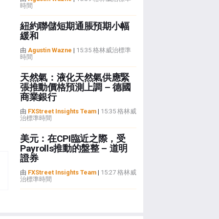
時間
紐約聯儲短期通脹預期小幅
緩和
由
Agustin Wazne
|
15:35 格林威治標準
時間
天然氣：液化天然氣供應緊
張推動價格預測上調 – 德國
商業銀行
由
FXStreet Insights Team
|
15:35 格林威
治標準時間
美元：在CPI臨近之際，受
Payrolls推動的盤整 – 道明
證券
由
FXStreet Insights Team
|
15:27 格林威
治標準時間