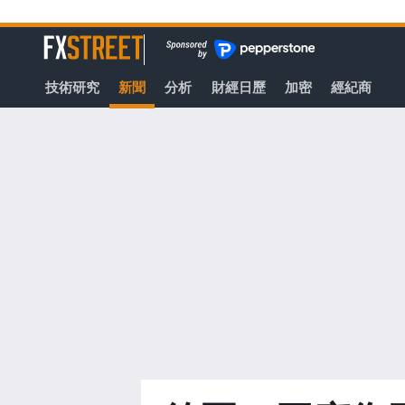
轉
至
FXStreet
主
要
技術研究
新聞
分析
財經日歷
加密
經紀商
內
容