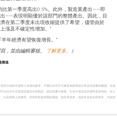
均比第一季度高出0.5%。此外，製造業產出——即
出——表現明顯優於該部門的整體產出。因此，目
經濟在第二季度未出現收縮提供了希望，儘管由於
上漲及不確定性增加。"
下半年經濟有望恢復增長。"
撰寫，並由編輯審核。
了解更多。
）
息推送
本頁所介紹的市場和工具僅供參考，不應以任何方式被視為購買或出售這些資產的建議。在做
eet不以任何方式保證該資訊沒有錯誤、錯誤或重大錯報。它也不保證這些資料是及時的。在公
資，以及精神上的痛苦。所有與投資有關的風險、損失和成本，包括本金的全部損失，均由您
et或其廣告商的官方政策或立場。作者不對本頁連結的資訊負責。
在本文中提到的任何股票中都沒有頭寸，也沒有與文中提到的任何公司有業務關係。除了