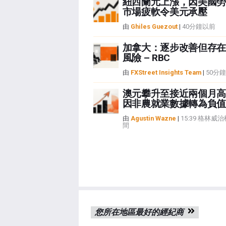
紐西蘭元上漲，因美國勞
市場疲軟令美元承壓
由
Ghiles Guezout
|
40分鐘以前
加拿大：逐步改善但存在
風險 – RBC
由
FXStreet Insights Team
|
50分
澳元攀升至接近兩個月高
因非農就業數據轉為負值
由
Agustin Wazne
|
15:39 格林威
間
您所在地區最好的經紀商