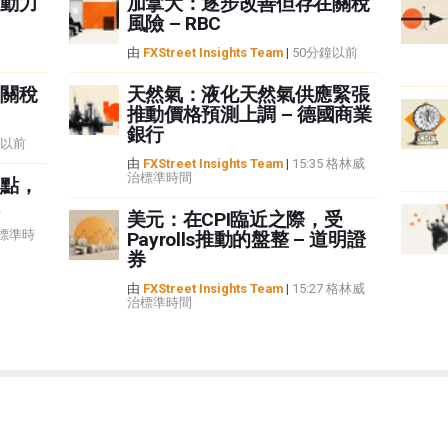
動力
加拿大：逐步改善但存在關稅
風險 – RBC
由
FXStreet Insights Team
|
50分鐘以前
關稅
天然氣：液化天然氣供應緊張
推動價格預測上調 – 德國商業
銀行
鐘以前
由
FXStreet Insights Team
|
15:35 格林威
治標準時間
點，
美元：在CPI臨近之際，受
治標準時
Payrolls推動的盤整 – 道明證
券
由
FXStreet Insights Team
|
15:27 格林威
治標準時間