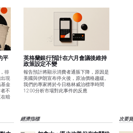
的平
英格蘭銀行預計在六月會議後維持
政策設定不變
易，徘
報告預計將顯示消費者通脹下降，原因是
能出現
美國與伊朗宣布停火後，原油價格趨緩。
易基金
我們的專家將於今日格林威治標準時間
有者不
12:00分析市場對此事件的反應
正在暗
經濟指標
次要