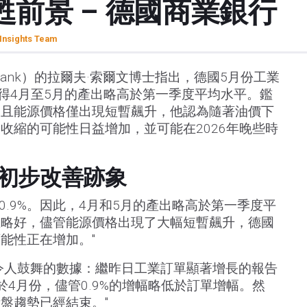
前景 – 德國商業銀行
Insights Team
zbank）的拉爾夫·索爾文博士指出，德國5月份工業
使得4月至5月的產出略高於第一季度平均水平。鑑
出且能源價格僅出現短暫飆升，他認為隨著油價下
收縮的可能性日益增加，並可能在2026年晚些時
初步改善跡象
0.9%。因此，4月和5月的產出略高於第一季度平
至略好，儘管能源價格出現了大幅短暫飆升，德國
能性正在增加。"
令人鼓舞的數據：繼昨日工業訂單顯著增長的報告
於4月份，儘管0.9%的增幅略低於訂單增幅。然
盤趨勢已經結束。"