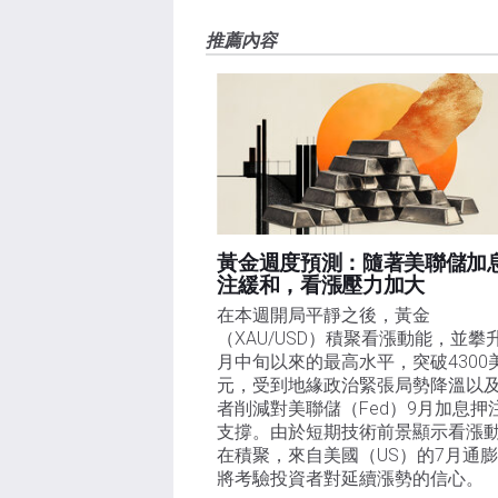
FXStreet和作者不提供個性化的建議。作者對該資
推薦內容
失，傷害或損害由此資訊及其顯示或使用引起的。錯誤和
黃金週度預測：隨著美聯儲加
注緩和，看漲壓力加大
在本週開局平靜之後，黃金
（XAU/USD）積聚看漲動能，並攀
月中旬以來的最高水平，突破4300
元，受到地緣政治緊張局勢降溫以
者削減對美聯儲（Fed）9月加息押
支撐。由於短期技術前景顯示看漲
在積聚，來自美國（US）的7月通
將考驗投資者對延續漲勢的信心。 