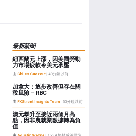
最新新聞
紐西蘭元上漲，因美國勞動
力市場疲軟令美元承壓
由
Ghiles Guezout
|
40分鐘以前
加拿大：逐步改善但存在關
稅風險 – RBC
由
FXStreet Insights Team
|
50分鐘以前
澳元攀升至接近兩個月高
點，因非農就業數據轉為負
值
由
Agustin Wazne
|
15:39 格林威治標準