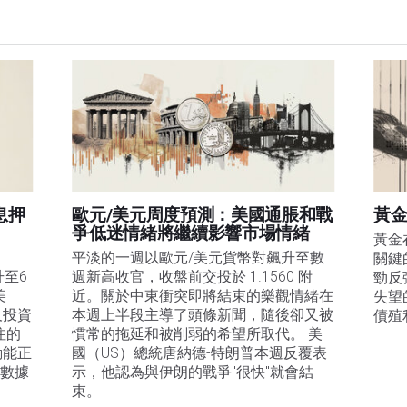
訊的準確性、完整性或適用性不作任何陳述。FXStreet和作者將不承擔任何錯誤，遺漏或任何損
遺漏除外。本文作者和FXStreet並非註冊投資顧問，本文內容無意提供任何投資建議。
息押
歐元/美元周度預測：美國通脹和戰
黃金
爭低迷情緒將繼續影響市場情緒
黃金
平淡的一週以歐元/美元貨幣對飆升至數
關鍵
升至6
週新高收官，收盤前交投於 1.1560 附
勁反
美
近。關於中東衝突即將結束的樂觀情緒在
失望
及投資
本週上半段主導了頭條新聞，隨後卻又被
債殖
注的
慣常的拖延和被削弱的希望所取代。 美
動能正
國（US）總統唐納德-特朗普本週反覆表
膨數據
示，他認為與伊朗的戰爭"很快"就會結
束。