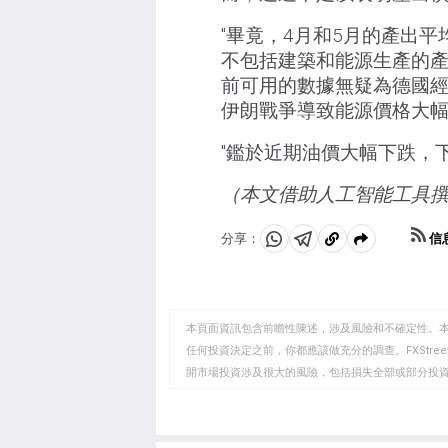
"畢竟，4月和5月的產出平
不包括建築和能源生產的產
前可用的數據無疑為德國
伊朗戰爭導致能源價格大幅
"鑑於近期油價大幅下跌，
（本文借助人工智能工具
信
分享：
分
分
複
享
享
製
至
至
到
WhatsApp
Telegram
剪
本頁面資訊包含前瞻性陳述，涉及風險和不確定性。
貼
任何投資決定之前，你都應該做充分的調查。FXStr
開市場投資涉及很大的風險，包括損失全部或部分投
板
負責。本文僅代表作者個人觀點，並不代表FXStre
如果文章正文中沒有明確提到，在撰寫本文時，作者
FXStreet，作者沒有收到撰寫這篇文章的報酬。