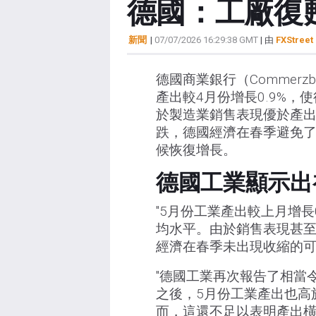
德國：工廠復甦
新聞
|
07/07/2026 16:29:38 GMT
| 由
FXStreet 
德國商業銀行（Commer
產出較4月份增長0.9%，
於製造業銷售表現優於產
跌，德國經濟在春季避免了
候恢復增長。
德國工業顯示出
"5月份工業產出較上月增長
均水平。由於銷售表現甚
經濟在春季未出現收縮的可
"德國工業再次報告了相當
之後，5月份工業產出也高
而，這還不足以表明產出橫