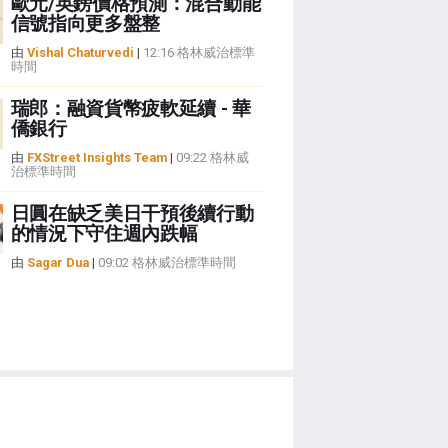
歐元/英鎊價格預測：混合動能
信號指向更多盤整
由
Vishal Chaturvedi
|
12:16 格林威治標準
時間
瑞郎：融資貨幣疲軟延續 - 華
僑銀行
由
FXStreet Insights Team
|
09:22 格林威
治標準時間
日圓在缺乏美日干預後續行動
的情況下守住週內跌幅
由
Sagar Dua
|
09:02 格林威治標準時間