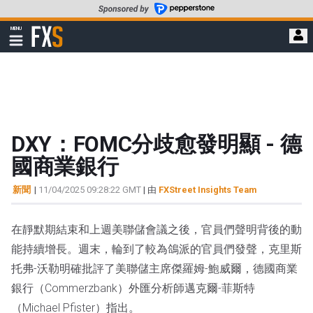
轉
至
FXStreet
MENU
主
顯
示
要
導
內
航
容
DXY：FOMC分歧愈發明顯 - 德
國商業銀行
新聞
|
11/04/2025 09:28:22 GMT
| 由
FXStreet Insights Team
在靜默期結束和上週美聯儲會議之後，官員們聲明背後的動
能持續增長。週末，輪到了較為鴿派的官員們發聲，克里斯
托弗-沃勒明確批評了美聯儲主席傑羅姆-鮑威爾，德國商業
銀行（Commerzbank）外匯分析師邁克爾-菲斯特
（Michael Pfister）指出。