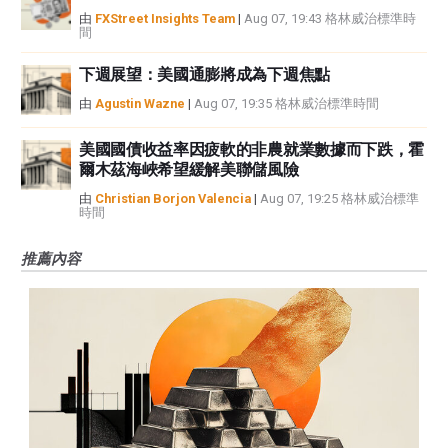
由
FXStreet Insights Team
|
Aug 07, 19:43 格林威治標準時
間
下週展望：美國通膨將成為下週焦點
由
Agustin Wazne
|
Aug 07, 19:35 格林威治標準時間
美國國債收益率因疲軟的非農就業數據而下跌，霍
爾木茲海峽希望緩解美聯儲風險
由
Christian Borjon Valencia
|
Aug 07, 19:25 格林威治標準
時間
推薦內容