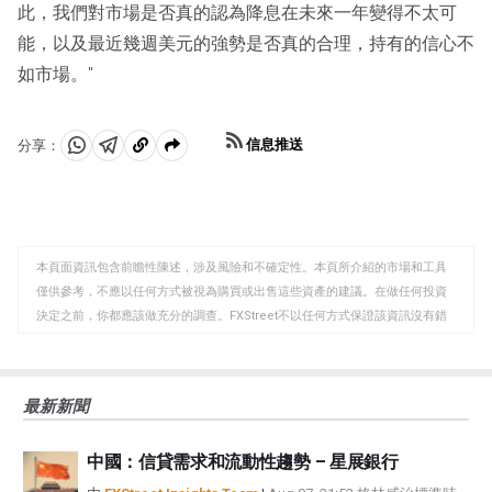
此，我們對市場是否真的認為降息在未來一年變得不太可
能，以及最近幾週美元的強勢是否真的合理，持有的信心不
如市場。"
信息推送
分享：
分
分
複
享
享
製
至
至
到
WhatsApp
Telegram
剪
本頁面資訊包含前瞻性陳述，涉及風險和不確定性。本頁所介紹的市場和工具
貼
僅供參考，不應以任何方式被視為購買或出售這些資產的建議。在做任何投資
板
決定之前，你都應該做充分的調查。FXStreet不以任何方式保證該資訊沒有錯
誤、錯誤或重大錯報。它也不保證這些資料是及時的。在公開市場投資涉及很
大的風險，包括損失全部或部分投資，以及精神上的痛苦。所有與投資有關的
風險、損失和成本，包括本金的全部損失，均由您負責。本文僅代表作者個人
最新新聞
觀點，並不代表FXStreet或其廣告商的官方政策或立場。作者不對本頁連結的
資訊負責。
中國：信貸需求和流動性趨勢 – 星展銀行
如果文章正文中沒有明確提到，在撰寫本文時，作者在本文中提到的任何股票
中都沒有頭寸，也沒有與文中提到的任何公司有業務關係。除了FXStreet，作