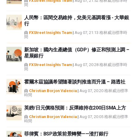
由
FXStreet Insights Team
|
Aug 07, 21:52 格林威治標準時
間
者沒有收到撰寫這篇文章的報酬。
FXStreet和作者不提供個性化的建議。作者對該資訊的準確性、完整性或適用
人民幣：區間交易維持，兌美元基調看漲 - 大華銀
性不作任何陳述。FXStreet和作者將不承擔任何錯誤，遺漏或任何損失，傷害
行
或損害由此資訊及其顯示或使用引起的。錯誤和遺漏除外。本文作者和
FXStreet並非註冊投資顧問，本文內容無意提供任何投資建議。
由
FXStreet Insights Team
|
Aug 07, 21:13 格林威治標準時
間
新加坡：國內生產總值（GDP）修正和預測上調 –
星展銀行
由
FXStreet Insights Team
|
Aug 07, 20:28 格林威治標準時
間
霍爾木茲協議希望隨著談判推進而升溫 – 路透社
由
Christian Borjon Valencia
|
Aug 07, 20:20 格林威治標準
時間
英鎊/日元價格預測：反彈維持在200日SMA上方
由
Christian Borjon Valencia
|
Aug 07, 20:05 格林威治標準
時間
菲律賓：BSP政策前景轉變——渣打銀行