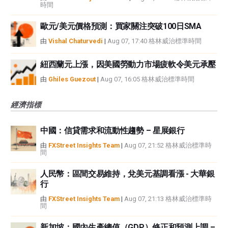
時間
歐元/美元價格預測：買家關注突破100日SMA
由
Vishal Chaturvedi
|
Aug 07, 17:40 格林威治標準時間
紐西蘭元上漲，因美國勞動力市場疲軟令美元承壓
由
Ghiles Guezout
|
Aug 07, 16:05 格林威治標準時間
經濟指標
中國：信貸需求和流動性趨勢 – 星展銀行
由
FXStreet Insights Team
|
Aug 07, 21:52 格林威治標準時
間
人民幣：區間交易維持，兌美元基調看漲 - 大華銀
行
由
FXStreet Insights Team
|
Aug 07, 21:13 格林威治標準時
間
新加坡：國內生產總值（GDP）修正和預測上調 –