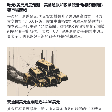
歐元/美元周度預測：美國通脹和戰爭低迷情緒將繼續影
響市場情緒
平淡的一週以歐元/美元貨幣對飆升至數週新高收官，收盤
前交投於 1.1560 附近。關於中東衝突即將結束的樂觀情緒
在本週上半段主導了頭條新聞，隨後卻又被慣常的拖延和被
削弱的希望所取代。 美國（US）總統唐納德-特朗普本週反
覆表示，他認為與伊朗的戰爭"很快"就會結束。
黃金因美元走弱逼近4,400美元
黃金在本週末顯著上漲，逼近每金衡盎司關鍵的4,400美元