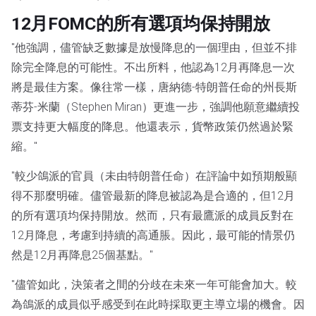
12月FOMC的所有選項均保持開放
"他強調，儘管缺乏數據是放慢降息的一個理由，但並不排
除完全降息的可能性。不出所料，他認為12月再降息一次
將是最佳方案。像往常一樣，唐納德-特朗普任命的州長斯
蒂芬-米蘭（Stephen Miran）更進一步，強調他願意繼續投
票支持更大幅度的降息。他還表示，貨幣政策仍然過於緊
縮。"
"較少鴿派的官員（未由特朗普任命）在評論中如預期般顯
得不那麼明確。儘管最新的降息被認為是合適的，但12月
的所有選項均保持開放。然而，只有最鷹派的成員反對在
12月降息，考慮到持續的高通脹。因此，最可能的情景仍
然是12月再降息25個基點。"
"儘管如此，決策者之間的分歧在未來一年可能會加大。較
為鴿派的成員似乎感受到在此時採取更主導立場的機會。因