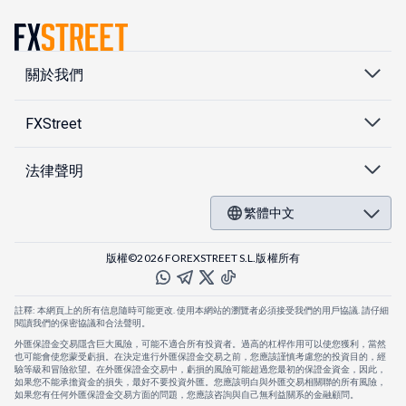
關於我們
FXStreet
法律聲明
繁體中文
版權©2026 FOREXSTREET S.L.版權所有
註釋: 本網頁上的所有信息隨時可能更改. 使用本網站的瀏覽者必須接受我們的用戶協議. 請仔細
閱讀我們的保密協議和合法聲明。
外匯保證金交易隱含巨大風險，可能不適合所有投資者。過高的杠桿作用可以使您獲利，當然
也可能會使您蒙受虧損。在決定進行外匯保證金交易之前，您應該謹慎考慮您的投資目的，經
驗等級和冒險欲望。在外匯保證金交易中，虧損的風險可能超過您最初的保證金資金，因此，
如果您不能承擔資金的損失，最好不要投資外匯。您應該明白與外匯交易相關聯的所有風險，
如果您有任何外匯保證金交易方面的問題，您應該咨詢與自己無利益關系的金融顧問。