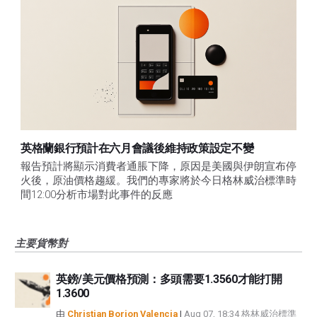
英格蘭銀行預計在六月會議後維持政策設定不變
報告預計將顯示消費者通脹下降，原因是美國與伊朗宣布停
火後，原油價格趨緩。我們的專家將於今日格林威治標準時
間12:00分析市場對此事件的反應
主要貨幣對
英鎊/美元價格預測：多頭需要1.3560才能打開
1.3600
由
Christian Borjon Valencia
|
Aug 07, 18:34 格林威治標準