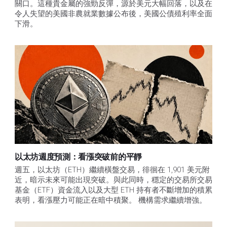
關口。這種貴金屬的強勁反彈，源於美元大幅回落，以及在
令人失望的美國非農就業數據公布後，美國公債殖利率全面
下滑。
以太坊週度預測：看漲突破前的平靜
週五，以太坊（ETH）繼續橫盤交易，徘徊在 1,901 美元附
近，暗示未來可能出現突破。與此同時，穩定的交易所交易
基金（ETF）資金流入以及大型 ETH 持有者不斷增加的積累
表明，看漲壓力可能正在暗中積聚。 機構需求繼續增強。