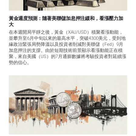
黃金週度預測：隨著美聯儲加息押注緩和，看漲壓力加
大
在本週開局平靜之後，黃金（XAU/USD）積聚看漲動能，
並攀升至6月中旬以來的最高水平，突破4300美元，受到地
緣政治緊張局勢降溫以及投資者削減對美聯儲（Fed）9月
加息押注的支撐。由於短期技術前景顯示看漲動能正在積
聚，來自美國（US）的7月通膨數據將考驗投資者對延續漲
勢的信心。 