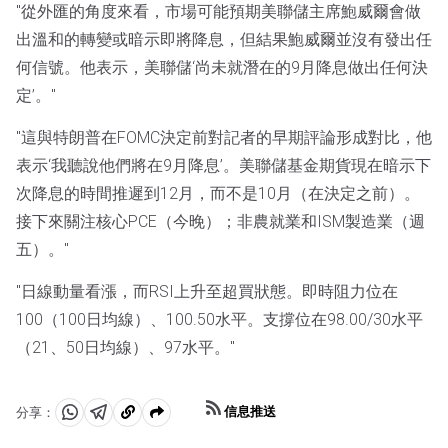
"從外匯的角度來看，市場可能預期美聯儲主席鮑威爾會做
出溫和的轉變或暗示即將降息，但結果鮑威爾並沒有發出任
何信號。他表示，美聯儲‘尚未就潛在的9月降息做出任何決
定’。"
"這與特朗普在FOMC決定前對記者的早期評論形成對比，他
表示‘我聽說他們將在9月降息’。美聯儲基金期貨現在暗示下
次降息的時間推遲到12月，而不是10月（在決定之前）。
接下來關注核心PCE（今晚）；非農就業和ISM製造業（週
五）。"
"日線動量看漲，而RSI上升至超買狀態。即時阻力位在
100（100日均線）、100.50水平。支撐位在98.00/30水平
（21、50日均線）、97水平。"
信息推送
分享：
分
分
複