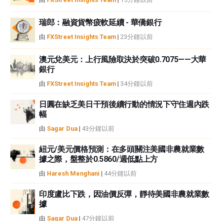
瑞郎：融資貨幣疲軟延續 - 華僑銀行
由
FXStreet Insights Team
|
23分鐘以前
澳元兌美元：上行風險取決於突破0.7075——大華
銀行
由
FXStreet Insights Team
|
34分鐘以前
日圓在缺乏美日干預後續行動的情況下守住週內跌
幅
由
Sagar Dua
|
43分鐘以前
紐元/美元價格預測：在多頭關注美國非農就業數
據之際，盤整於0.5860/週低點上方
由
Haresh Menghani
|
44分鐘以前
印度盧比下跌，因油價反彈，靜待美國非農就業數
據
由
Sagar Dua
|
47分鐘以前