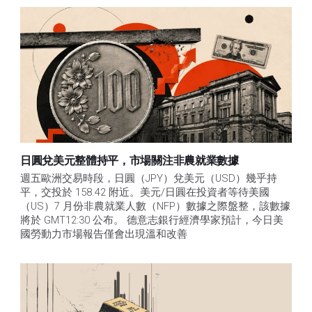
日圓兌美元整體持平，市場關注非農就業數據
週五歐洲交易時段，日圓（JPY）兌美元（USD）幾乎持
平，交投於 158.42 附近。美元/日圓在投資者等待美國
（US）7 月份非農就業人數（NFP）數據之際盤整，該數據
將於 GMT12:30 公布。 德意志銀行經濟學家預計，今日美
國勞動力市場報告僅會出現溫和改善