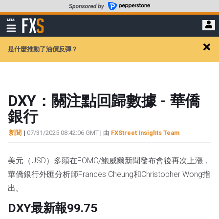
轉
至
FXStreet
MENU
主
顯
示
要
導
內
是什麼推動了油價反彈？
航
Clos
容
alert
DXY：關注點回歸數據 - 華僑
銀行
新聞
|
07/31/2025 08:42:06 GMT
| 由
FXStreet Insights Team
美元（USD）多頭在FOMC/鮑威爾新聞發布會後再次上漲，
華僑銀行外匯分析師Frances Cheung和Christopher Wong指
出。
DXY最新報99.75