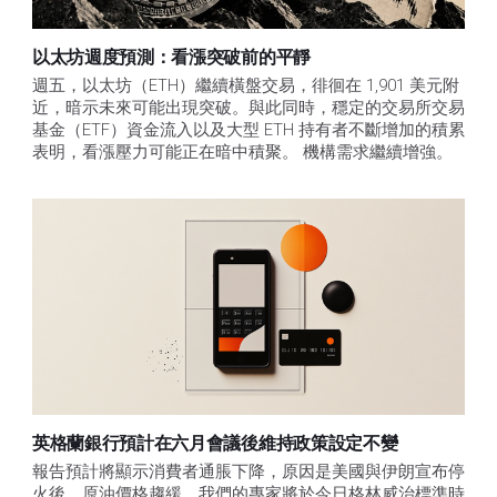
以太坊週度預測：看漲突破前的平靜
週五，以太坊（ETH）繼續橫盤交易，徘徊在 1,901 美元附
近，暗示未來可能出現突破。與此同時，穩定的交易所交易
基金（ETF）資金流入以及大型 ETH 持有者不斷增加的積累
表明，看漲壓力可能正在暗中積聚。 機構需求繼續增強。
英格蘭銀行預計在六月會議後維持政策設定不變
報告預計將顯示消費者通脹下降，原因是美國與伊朗宣布停
火後，原油價格趨緩。我們的專家將於今日格林威治標準時