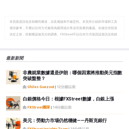
享
享
製
至
至
到
WhatsApp
Telegram
剪
本頁面資訊包含前瞻性陳述，涉及風險和不確定性。本頁所介紹的市場和工具
貼
僅供參考，不應以任何方式被視為購買或出售這些資產的建議。在做任何投資
板
決定之前，你都應該做充分的調查。FXStreet不以任何方式保證該資訊沒有錯
誤、錯誤或重大錯報。它也不保證這些資料是及時的。在公開市場投資涉及很
大的風險，包括損失全部或部分投資，以及精神上的痛苦。所有與投資有關的
風險、損失和成本，包括本金的全部損失，均由您負責。本文僅代表作者個人
最新新聞
觀點，並不代表FXStreet或其廣告商的官方政策或立場。作者不對本頁連結的
資訊負責。
非農就業數據還是伊朗：哪個因素將推動美元指數
如果文章正文中沒有明確提到，在撰寫本文時，作者在本文中提到的任何股票
突破盤整？
中都沒有頭寸，也沒有與文中提到的任何公司有業務關係。除了FXStreet，作
者沒有收到撰寫這篇文章的報酬。
由
Ghiles Guezout
|
12分鐘以前
FXStreet和作者不提供個性化的建議。作者對該資訊的準確性、完整性或適用
性不作任何陳述。FXStreet和作者將不承擔任何錯誤，遺漏或任何損失，傷害
白銀價格今日：根據FXStreet數據，白銀上漲
或損害由此資訊及其顯示或使用引起的。錯誤和遺漏除外。本文作者和
由
FXStreet團隊
|
14分鐘以前
FXStreet並非註冊投資顧問，本文內容無意提供任何投資建議。
美元：勞動力市場仍然穩健——丹斯克銀行
由
FXStreet Insights Team
|
15分鐘以前