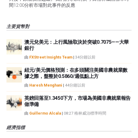
間12:00分析市場對此事件的反應
主要貨幣對
澳元兌美元：上行風險取決於突破0.7075——大華
銀行
由
FXStreet Insights Team
|
34分鐘以前
紐元/美元價格預測：在多頭關注美國非農就業數
據之際，盤整於0.5860/週低點上方
由
Haresh Menghani
|
44分鐘以前
英鎊回落至1.3450下方，市場為美國非農就業報告
做準備
由
Guillermo Alcala
|
08:27 格林威治標準時間
經濟指標