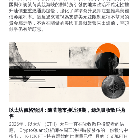
國與伊朗就荷莫茲海峽的對峙所引發的地緣政治不確定性推
升油價並重燃通膨擔憂，強化了聯準會升息押注並推高美國
債券殖利率。這反過來被視為支撐美元並限制這種不孳息的
貴金屬走勢，不過在關鍵的美國非農就業報告出爐前，空頭
似乎仍有所顧忌。
以太坊價格預測：隨著熊市接近後期，鯨魚吸收散戶拋
售​
2026年，以太坊（ETH）大戶一直在吸收散戶投資者的供
應。 CryptoQuant分析師在周三晚些時候發布的一份報告中
指出，1K-10K ETH持有群體的供應量已從1月的1560萬ETH