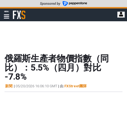
轉
至
FXStreet
MENU
主
顯
示
要
導
內
航
容
俄羅斯生產者物價指數（同
比）：5.5%（四月）對比
-7.8%
新聞
|
05/20/2026 16:06:10 GMT
| 由
FXStreet團隊