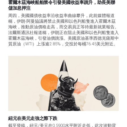
霍爾木茲海峽船舶禁令引發美國收益率跳升，助長美聯
儲加息押注
周四，美國國債收益率沿收益率曲線攀升，此前媒體報道
稱，伊朗-阿曼協議將禁止美國和以色列船隻進入霍爾木茲
海峽，推動原油價格走高，而交易員正等待最新就業報告。
法爾斯通訊社報道稱，伊朗正在阻止美國和以色列船隻進入
霍爾木茲海峽，引發油價跳漲。美國原油基準西德克薩斯中
質原油（WTI）上漲逾2.85%，交投於每桶76.45美元附近。
紐元在美元走強之際下跌
截至發稿，紐元/美元在0.5900水平附近走低，此次波動背