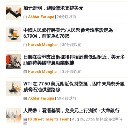
FXStreet和作者不提供個性化的建議。作者對該資訊的準確性、完整性或適用
性不作任何陳述。FXStreet和作者將不承擔任何錯誤，遺漏或任何損失，傷害
加元走弱，避險需求支撐美元
或損害由此資訊及其顯示或使用引起的。錯誤和遺漏除外。本文作者和
由
Akhtar Faruqui
|
26分鐘以前
FXStreet並非註冊投資顧問，本文內容無意提供任何投資建議。
中國人民銀行將美元/人民幣參考匯率設定為
6.7904，前值為6.7895
由
Haresh Menghani
|
30分鐘以前
日圓在疲弱支出數據後徘徊於週低點附近，美元多
頭靜待美國非農就業數據
由
Haresh Menghani
|
35分鐘以前
WTI 在 77.50 美元附近保持堅挺，因中東局勢升級
威脅石油供應路線
由
Akhtar Faruqui
|
59分鐘以前
人民幣：看漲基調，兌美元上行測試 - 大華銀行
由
FXStreet Insights Team
|
Aug 06, 23:56 格林威治標準時
間