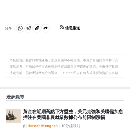
信息推送
分享：
分
分
複
享
享
製
至
至
到
WhatsApp
Telegram
剪
本頁面資訊包含前瞻性陳述，涉及風險和不確定性。本頁所介紹的市場和工具
貼
僅供參考，不應以任何方式被視為購買或出售這些資產的建議。在做任何投資
板
決定之前，你都應該做充分的調查。FXStreet不以任何方式保證該資訊沒有錯
誤、錯誤或重大錯報。它也不保證這些資料是及時的。在公開市場投資涉及很
大的風險，包括損失全部或部分投資，以及精神上的痛苦。所有與投資有關的
風險、損失和成本，包括本金的全部損失，均由您負責。本文僅代表作者個人
最新新聞
觀點，並不代表FXStreet或其廣告商的官方政策或立場。作者不對本頁連結的
資訊負責。
黃金在近期高點下方盤整，美元走強和美聯儲加息
如果文章正文中沒有明確提到，在撰寫本文時，作者在本文中提到的任何股票
押注在美國非農就業數據公布前限制漲幅
中都沒有頭寸，也沒有與文中提到的任何公司有業務關係。除了FXStreet，作
者沒有收到撰寫這篇文章的報酬。
由
Haresh Menghani
|
10分鐘以前