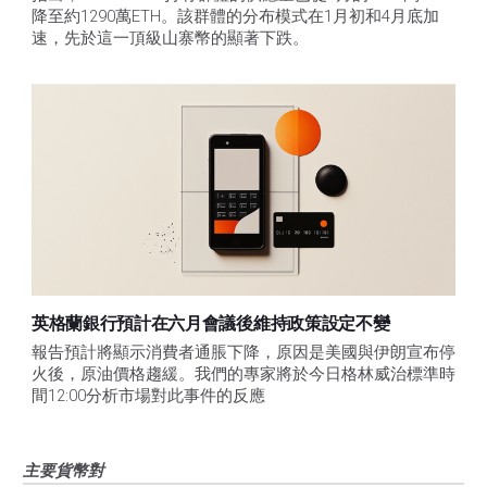
降至約1290萬ETH。該群體的分布模式在1月初和4月底加
速，先於這一頂級山寨幣的顯著下跌。
英格蘭銀行預計在六月會議後維持政策設定不變
報告預計將顯示消費者通脹下降，原因是美國與伊朗宣布停
火後，原油價格趨緩。我們的專家將於今日格林威治標準時
間12:00分析市場對此事件的反應
主要貨幣對