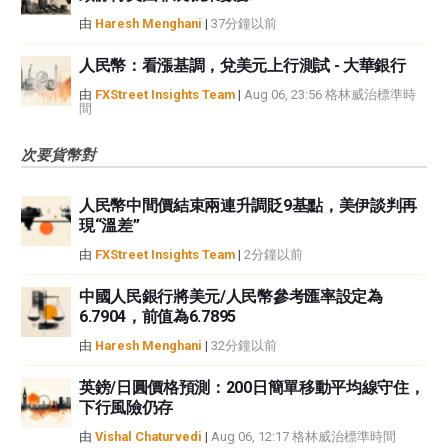
由
Haresh Menghani
|
37分鐘以前
人民幣：看漲基調，兌美元上行測試 - 大華銀行
由
FXStreet Insights Team
|
Aug 06, 23:56 格林威治標準時
間
次要貨幣對
人民幣中間價結束兩連升調貶9基點，美伊談判再
現“溫差”
由
FXStreet Insights Team
|
2分鐘以前
中國人民銀行將美元/人民幣參考匯率設定為
6.7904，前值為6.7895
由
Haresh Menghani
|
32分鐘以前
英鎊/日圓價格預測：200日簡單移動平均線守住，
下行風險仍存
由
Vishal Chaturvedi
|
Aug 06, 12:17 格林威治標準時間