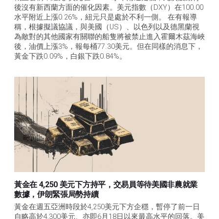
後沒有新西蘭方面的催化因素。美元指數（DXY）在100.00
水平附近上漲0.26%，紐元只是處於不利一側。 在有報導
稱，根據擬議協議，與美國（US）、以色列以及德黑蘭視
為敵對的其他國家有關聯的船隻將被禁止進入霍爾木茲海峽
後，油價上漲3%，報每桶77.30美元。但在同樣的消息下，
黃金下跌0.09%，白銀下跌0.84%。
黃金在 4,250 美元下方持平，交易員等待美國非農就業
數據，伊朗緊張局勢持續
黃金在週五亞洲時段於4,250美元下方企穩，暫停了前一日
自略高於4,300美元、亦即6月18日以來最高水平的回落。美