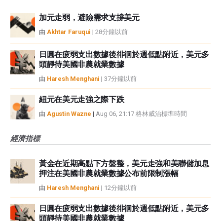
加元走弱，避險需求支撐美元
由
Akhtar Faruqui
|
28分鐘以前
日圓在疲弱支出數據後徘徊於週低點附近，美元多
頭靜待美國非農就業數據
由
Haresh Menghani
|
37分鐘以前
紐元在美元走強之際下跌
由
Agustin Wazne
|
Aug 06, 21:17 格林威治標準時間
經濟指標
黃金在近期高點下方盤整，美元走強和美聯儲加息
押注在美國非農就業數據公布前限制漲幅
由
Haresh Menghani
|
12分鐘以前
日圓在疲弱支出數據後徘徊於週低點附近，美元多
頭靜待美國非農就業數據