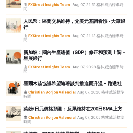
中都沒有頭寸，也沒有與文中提到的任何公司有業務關係。除了FXStreet，作
由
FXStreet Insights Team
|
Aug 07, 21:52 格林威治標準時
間
者沒有收到撰寫這篇文章的報酬。
FXStreet和作者不提供個性化的建議。作者對該資訊的準確性、完整性或適用
人民幣：區間交易維持，兌美元基調看漲 - 大華銀
性不作任何陳述。FXStreet和作者將不承擔任何錯誤，遺漏或任何損失，傷害
行
或損害由此資訊及其顯示或使用引起的。錯誤和遺漏除外。本文作者和
FXStreet並非註冊投資顧問，本文內容無意提供任何投資建議。
由
FXStreet Insights Team
|
Aug 07, 21:13 格林威治標準時
間
新加坡：國內生產總值（GDP）修正和預測上調 –
星展銀行
由
FXStreet Insights Team
|
Aug 07, 20:28 格林威治標準時
間
霍爾木茲協議希望隨著談判推進而升溫 – 路透社
由
Christian Borjon Valencia
|
Aug 07, 20:20 格林威治標準
時間
英鎊/日元價格預測：反彈維持在200日SMA上方
由
Christian Borjon Valencia
|
Aug 07, 20:05 格林威治標準
時間