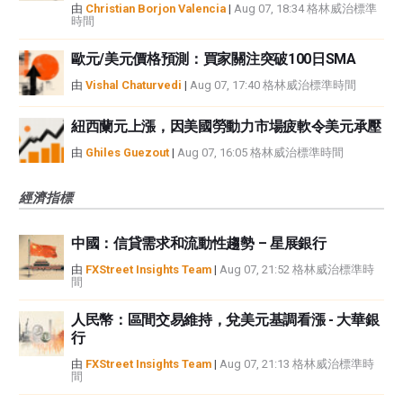
由
Christian Borjon Valencia
|
Aug 07, 18:34 格林威治標準
時間
歐元/美元價格預測：買家關注突破100日SMA
由
Vishal Chaturvedi
|
Aug 07, 17:40 格林威治標準時間
紐西蘭元上漲，因美國勞動力市場疲軟令美元承壓
由
Ghiles Guezout
|
Aug 07, 16:05 格林威治標準時間
經濟指標
中國：信貸需求和流動性趨勢 – 星展銀行
由
FXStreet Insights Team
|
Aug 07, 21:52 格林威治標準時
間
人民幣：區間交易維持，兌美元基調看漲 - 大華銀
行
由
FXStreet Insights Team
|
Aug 07, 21:13 格林威治標準時
間