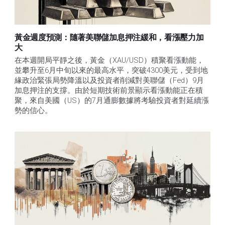
黃金週度預測：隨著美聯儲加息押注緩和，看漲壓力加
大
在本週開局平靜之後，黃金（XAU/USD）積聚看漲動能，
並攀升至6月中旬以來的最高水平，突破4300美元，受到地
緣政治緊張局勢降溫以及投資者削減對美聯儲（Fed）9月
加息押注的支撐。由於短期技術前景顯示看漲動能正在積
聚，來自美國（US）的7月通膨數據將考驗投資者對延續漲
勢的信心。 