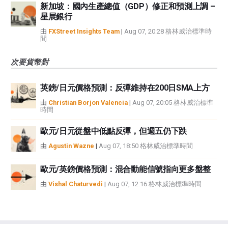
新加坡：國內生產總值（GDP）修正和預測上調 –
星展銀行
由
FXStreet Insights Team
|
Aug 07, 20:28 格林威治標準時
間
次要貨幣對
英鎊/日元價格預測：反彈維持在200日SMA上方
由
Christian Borjon Valencia
|
Aug 07, 20:05 格林威治標準
時間
歐元/日元從盤中低點反彈，但週五仍下跌
由
Agustin Wazne
|
Aug 07, 18:50 格林威治標準時間
歐元/英鎊價格預測：混合動能信號指向更多盤整
由
Vishal Chaturvedi
|
Aug 07, 12:16 格林威治標準時間