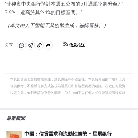
"菲律賓中央銀行預計本週五公布的5月通脹率將升至7.1-
7.9%，遠高於其2-4%的目標區間。"
（本文由人工智能工具協助生成，編輯審核。）
信息推送
分享：
分
分
複
享
享
製
至
至
到
WhatsApp
Telegram
剪
本頁面資訊包含前瞻性陳述，涉及風險和不確定性。本頁所介紹的市場和工具
貼
僅供參考，不應以任何方式被視為購買或出售這些資產的建議。在做任何投資
板
決定之前，你都應該做充分的調查。FXStreet不以任何方式保證該資訊沒有錯
誤、錯誤或重大錯報。它也不保證這些資料是及時的。在公開市場投資涉及很
大的風險，包括損失全部或部分投資，以及精神上的痛苦。所有與投資有關的
風險、損失和成本，包括本金的全部損失，均由您負責。本文僅代表作者個人
最新新聞
觀點，並不代表FXStreet或其廣告商的官方政策或立場。作者不對本頁連結的
資訊負責。
中國：信貸需求和流動性趨勢 – 星展銀行
如果文章正文中沒有明確提到，在撰寫本文時，作者在本文中提到的任何股票