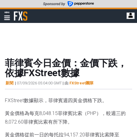
轉
至
FXStreet
MENU
主
顯
示
要
導
內
航
容
菲律賓今日金價：金價下跌，
依據FXStreet數據
新聞
|
07/09/2026 05:04:00 GMT
| 由
FXStreet團隊
FXStreet數據顯示，菲律賓週四黃金價格下跌。
黃金價格為每克8,048.15菲律賓比索（PHP），較週三的
8,072.60菲律賓比索有所下降。
黃金價格從前一日的每托拉94,157.20菲律賓比索降至