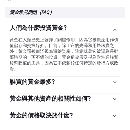
黃金常見問題（FAQ）
人們為什麽投資黃金?
黃金在人類歷史上發揮了關鍵作用，因為它被廣泛用作價
值儲存和交換媒介。目前，除了它的光澤和用於珠寶之
外，黃金還被廣泛視為避險資產，這意味著它被認為是動
蕩時期的一項不錯的投資。黃金還被廣泛視為對沖通脹和
貨幣貶值的工具，因為它不依賴於任何特定的發行方或政
府。
誰買的黃金最多?
各國央行是最大的黃金持有者。為了在動蕩時期支撐本國
貨幣，各國央行傾向於使儲備多樣化，並購買黃金，以提
黃金與其他資產的相關性如何?
高人們對經濟和貨幣實力的看法。高黃金儲備可以成為一
黃金與美元和美國國債呈負相關，兩者都是主要的儲備資
個國家償付能力的信任來源。根據世界黃金協會的數據，
產和避險資產。當美元貶值時，黃金往往會上漲，使投資
黃金的價格取決於什麽?
各國央行在2022年增加了1136噸黃金儲備，價值約700億
者和央行能夠在動蕩時期實現資產多元化。黃金與風險資
美元。這是有記錄以來最高的年度購買量。中國、印度和
由於各種各樣的因素，價格可能會變動。地緣政治不穩定
產也呈負相關。股市的反彈往往會壓低金價，而風險較高
土耳其等新興經濟體的央行正在迅速增加黃金儲備。