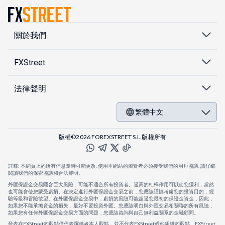
關於我們
FXStreet
法律聲明
繁體中文
版權©2026 FOREXSTREET S.L.版權所有
註釋: 本網頁上的所有信息隨時可能更改. 使用本網站的瀏覽者必須接受我們的用戶協議. 請仔細
閱讀我們的保密協議和合法聲明。
外匯保證金交易隱含巨大風險，可能不適合所有投資者。過高的杠桿作用可以使您獲利，當然
也可能會使您蒙受虧損。在決定進行外匯保證金交易之前，您應該謹慎考慮您的投資目的，經
驗等級和冒險欲望。在外匯保證金交易中，虧損的風險可能超過您最初的保證金資金，因此，
如果您不能承擔資金的損失，最好不要投資外匯。您應該明白與外匯交易相關聯的所有風險，
如果您有任何外匯保證金交易方面的問題，您應該咨詢與自己無利益關系的金融顧問。
發表在FXStreet的觀點僅代表撰稿者本人觀點，並不代表FXStreet或他組織的觀點。FXStreet