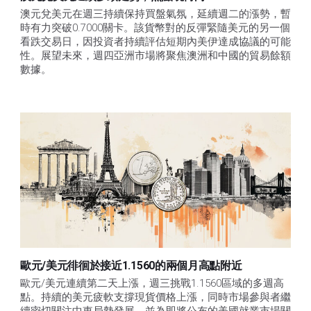
澳元兌美元在週三持續保持買盤氣氛，延續週二的漲勢，暫
時有力突破0.7000關卡。該貨幣對的反彈緊隨美元的另一個
看跌交易日，因投資者持續評估短期內美伊達成協議的可能
性。展望未來，週四亞洲市場將聚焦澳洲和中國的貿易餘額
數據。
歐元/美元徘徊於接近1.1560的兩個月高點附近
歐元/美元連續第二天上漲，週三挑戰1.1560區域的多週高
點。持續的美元疲軟支撐現貨價格上漲，同時市場參與者繼