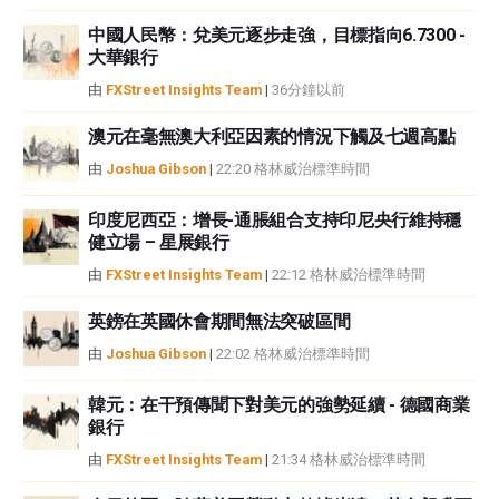
FXStreet和作者不提供個性化的建議。作者對該資訊的準確性、完整性或適用
中國人民幣：兌美元逐步走強，目標指向6.7300 -
性不作任何陳述。FXStreet和作者將不承擔任何錯誤，遺漏或任何損失，傷害
大華銀行
或損害由此資訊及其顯示或使用引起的。錯誤和遺漏除外。本文作者和
由
FXStreet Insights Team
|
36分鐘以前
FXStreet並非註冊投資顧問，本文內容無意提供任何投資建議。
澳元在毫無澳大利亞因素的情況下觸及七週高點
由
Joshua Gibson
|
22:20 格林威治標準時間
印度尼西亞：增長-通脹組合支持印尼央行維持穩
健立場 – 星展銀行
由
FXStreet Insights Team
|
22:12 格林威治標準時間
英鎊在英國休會期間無法突破區間
由
Joshua Gibson
|
22:02 格林威治標準時間
韓元：在干預傳聞下對美元的強勢延續 - 德國商業
銀行
由
FXStreet Insights Team
|
21:34 格林威治標準時間