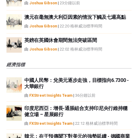
由
Joshua Gibson
|
23分鐘以前
澳元在毫無澳大利亞因素的情況下觸及七週高點
由
Joshua Gibson
|
22:20 格林威治標準時間
英鎊在英國休會期間無法突破區間
由
Joshua Gibson
|
22:02 格林威治標準時間
經濟指標
中國人民幣：兌美元逐步走強，目標指向6.7300 -
大華銀行
由
FXStreet Insights Team
|
36分鐘以前
印度尼西亞：增長-通脹組合支持印尼央行維持穩
健立場 – 星展銀行
由
FXStreet Insights Team
|
22:12 格林威治標準時間
韓元：在干預傳聞下對美元的強勢延續 - 德國商業