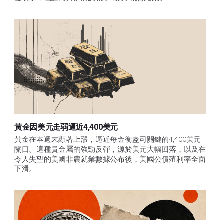
黃金因美元走弱逼近4,400美元
黃金在本週末顯著上漲，逼近每金衡盎司關鍵的4,400美元
關口。這種貴金屬的強勁反彈，源於美元大幅回落，以及在
令人失望的美國非農就業數據公布後，美國公債殖利率全面
下滑。