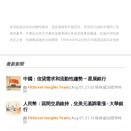
享
享
製
至
至
到
WhatsApp
Telegram
剪
本頁面資訊包含前瞻性陳述，涉及風險和不確定性。本頁所介紹的市場和工具
貼
僅供參考，不應以任何方式被視為購買或出售這些資產的建議。在做任何投資
板
決定之前，你都應該做充分的調查。FXStreet不以任何方式保證該資訊沒有錯
誤、錯誤或重大錯報。它也不保證這些資料是及時的。在公開市場投資涉及很
大的風險，包括損失全部或部分投資，以及精神上的痛苦。所有與投資有關的
風險、損失和成本，包括本金的全部損失，均由您負責。本文僅代表作者個人
最新新聞
觀點，並不代表FXStreet或其廣告商的官方政策或立場。作者不對本頁連結的
資訊負責。
中國：信貸需求和流動性趨勢 – 星展銀行
如果文章正文中沒有明確提到，在撰寫本文時，作者在本文中提到的任何股票
中都沒有頭寸，也沒有與文中提到的任何公司有業務關係。除了FXStreet，作
由
FXStreet Insights Team
|
Aug 07, 21:52 格林威治標準時
間
者沒有收到撰寫這篇文章的報酬。
FXStreet和作者不提供個性化的建議。作者對該資訊的準確性、完整性或適用
人民幣：區間交易維持，兌美元基調看漲 - 大華銀
性不作任何陳述。FXStreet和作者將不承擔任何錯誤，遺漏或任何損失，傷害
行
或損害由此資訊及其顯示或使用引起的。錯誤和遺漏除外。本文作者和
FXStreet並非註冊投資顧問，本文內容無意提供任何投資建議。
由
FXStreet Insights Team
|
Aug 07, 21:13 格林威治標準時
間