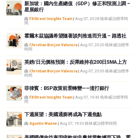
新加坡：國內生產總值（GDP）修正和預測上調 –
星展銀行
由
FXStreet Insights Team
|
Aug 07, 20:28 格林威治標準時
間
霍爾木茲協議希望隨著談判推進而升溫 – 路透社
由
Christian Borjon Valencia
|
Aug 07, 20:20 格林威治標準
時間
英鎊/日元價格預測：反彈維持在200日SMA上方
由
Christian Borjon Valencia
|
Aug 07, 20:05 格林威治標準
時間
菲律賓：BSP政策前景轉變——渣打銀行
由
FXStreet Insights Team
|
Aug 07, 19:43 格林威治標準時
間
下週展望：美國通膨將成為下週焦點
由
Agustin Wazne
|
Aug 07, 19:35 格林威治標準時間
美國國債收益率因疲軟的非農就業數據而下跌，霍