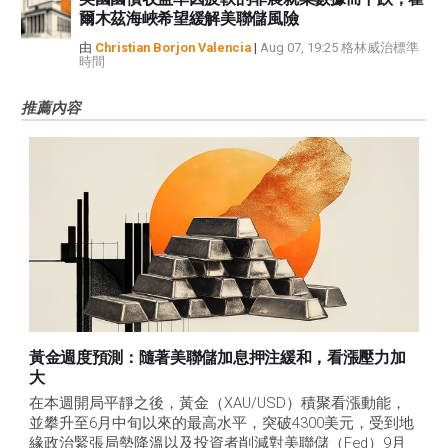
爾木茲海峽希望緩解美聯儲風險
由
Christian Borjon Valencia
|
Aug 07, 19:25 格林威治標準
時間
推薦內容
黃金週度預測：隨著美聯儲加息押注緩和，看漲壓力加
大
在本週開局平靜之後，黃金（XAU/USD）積聚看漲動能，
並攀升至6月中旬以來的最高水平，突破4300美元，受到地
緣政治緊張局勢降溫以及投資者削減對美聯儲（Fed）9月