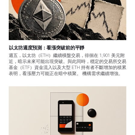
以太坊週度預測：看漲突破前的平靜
週五，以太坊（ETH）繼續橫盤交易，徘徊在 1,901 美元附
近，暗示未來可能出現突破。與此同時，穩定的交易所交易
基金（ETF）資金流入以及大型 ETH 持有者不斷增加的積累
表明，看漲壓力可能正在暗中積聚。 機構需求繼續增強。