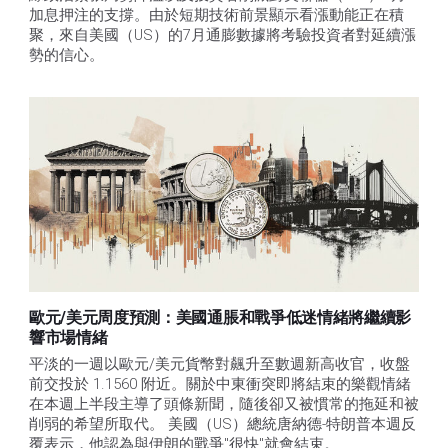
加息押注的支撐。由於短期技術前景顯示看漲動能正在積
聚，來自美國（US）的7月通膨數據將考驗投資者對延續漲
勢的信心。 
歐元/美元周度預測：美國通脹和戰爭低迷情緒將繼續影
響市場情緒
平淡的一週以歐元/美元貨幣對飆升至數週新高收官，收盤
前交投於 1.1560 附近。關於中東衝突即將結束的樂觀情緒
在本週上半段主導了頭條新聞，隨後卻又被慣常的拖延和被
削弱的希望所取代。 美國（US）總統唐納德-特朗普本週反
覆表示，他認為與伊朗的戰爭"很快"就會結束。