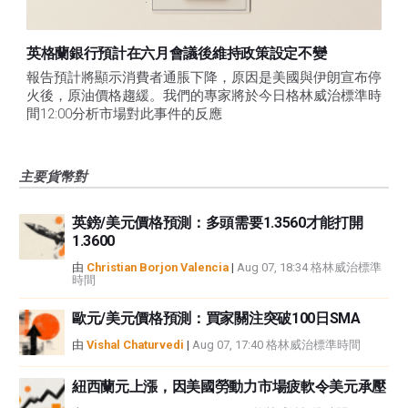
英格蘭銀行預計在六月會議後維持政策設定不變
報告預計將顯示消費者通脹下降，原因是美國與伊朗宣布停
火後，原油價格趨緩。我們的專家將於今日格林威治標準時
間12:00分析市場對此事件的反應
主要貨幣對
英鎊/美元價格預測：多頭需要1.3560才能打開
1.3600
由
Christian Borjon Valencia
|
Aug 07, 18:34 格林威治標準
時間
歐元/美元價格預測：買家關注突破100日SMA
由
Vishal Chaturvedi
|
Aug 07, 17:40 格林威治標準時間
紐西蘭元上漲，因美國勞動力市場疲軟令美元承壓