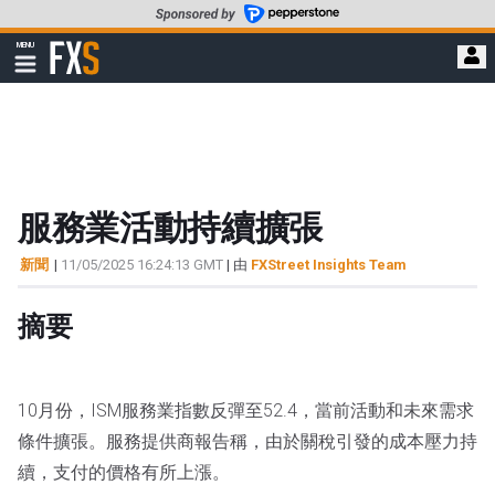
轉
至
FXStreet
MENU
主
顯
示
要
導
內
航
容
服務業活動持續擴張
新聞
|
11/05/2025 16:24:13 GMT
| 由
FXStreet Insights Team
摘要
10月份，ISM服務業指數反彈至52.4，當前活動和未來需求
條件擴張。服務提供商報告稱，由於關稅引發的成本壓力持
續，支付的價格有所上漲。