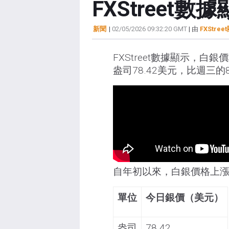
FXStree
新聞
|
02/05/2026 09:32:20 GMT
| 由
FXStree
FXStreet數據顯示，
盎司78.42美元，比週三的8
自年初以來，白銀價格上漲了
單位
今日銀價（美元）
盎司
78.42