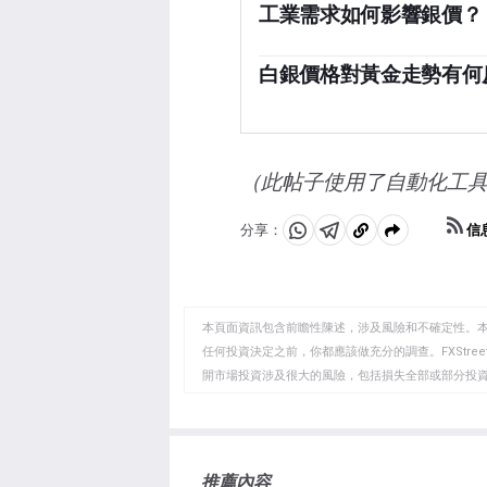
白銀價格因其避險地位而上漲
工業需求如何影響銀價？
銀往往會隨著利率的降低而上
銀被廣泛應用於工業，特別是
以美元（XAG/USD）定價
高的金屬之一，比銅和金還要
白銀價格對黃金走勢有何
高銀價。其他因素，如投資需
降低價格。美國、中國和印度
響價格。
白銀價格往往跟隨黃金的走勢
國，它們的大型工業部門在各
為避險資產的地位是相似的。
也在決定金價方面發揮了關鍵
司數，可能有助於確定兩種金
被低估或黃金被高估的一個指
（此帖子使用了自動化工
了。
信
分享：
分
分
複
享
享
製
至
至
到
WhatsApp
Telegram
剪
本頁面資訊包含前瞻性陳述，涉及風險和不確定性。
貼
任何投資決定之前，你都應該做充分的調查。FXStr
開市場投資涉及很大的風險，包括損失全部或部分投
板
負責。本文僅代表作者個人觀點，並不代表FXStre
如果文章正文中沒有明確提到，在撰寫本文時，作者
FXStreet，作者沒有收到撰寫這篇文章的報酬。
FXStreet和作者不提供個性化的建議。作者對該資
推薦內容