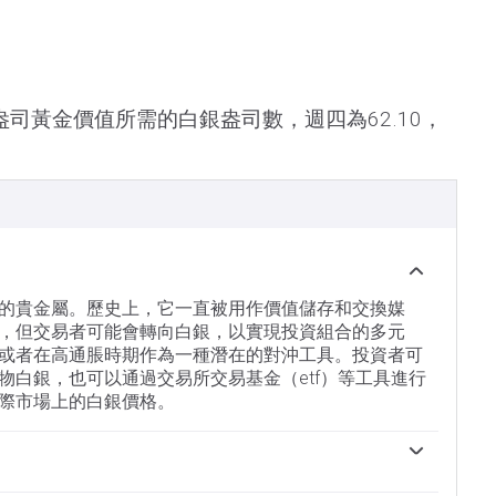
司黃金價值所需的白銀盎司數，週四為62.10，
的貴金屬。歷史上，它一直被用作價值儲存和交換媒
，但交易者可能會轉向白銀，以實現投資組合的多元
或者在高通脹時期作為一種潛在的對沖工具。投資者可
物白銀，也可以通過交易所交易基金（etf）等工具進行
際市場上的白銀價格。
響。地緣政治不穩定或對經濟深度衰退的擔憂，可能使