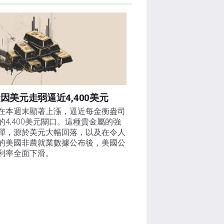
因美元走弱逼近4,400美元
在本週末顯著上漲，逼近每金衡盎司
的4,400美元關口。這種貴金屬的強
彈，源於美元大幅回落，以及在令人
的美國非農就業數據公布後，美國公
利率全面下滑。