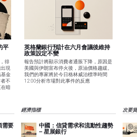
的平
英格蘭銀行預計在六月會議後維持
政策設定不變
易，徘
報告預計將顯示消費者通脹下降，原因是
能出現
美國與伊朗宣布停火後，原油價格趨緩。
易基金
我們的專家將於今日格林威治標準時間
有者不
12:00分析市場對此事件的反應
正在暗
經濟指標
次要
頭需要
中國：信貸需求和流動性趨勢
– 星展銀行