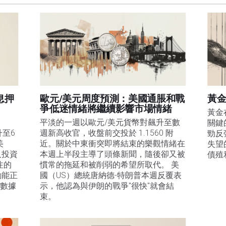
遺漏除外。本文作者和FXStreet並非註冊投資顧問，本文內容無意提供任何投資建議。
息押
歐元/美元周度預測：美國通脹和戰
黃金
爭低迷情緒將繼續影響市場情緒
黃金
平淡的一週以歐元/美元貨幣對飆升至數
關鍵
升至6
週新高收官，收盤前交投於 1.1560 附
勁反
美
近。關於中東衝突即將結束的樂觀情緒在
失望
及投資
本週上半段主導了頭條新聞，隨後卻又被
債殖
注的
慣常的拖延和被削弱的希望所取代。 美
動能正
國（US）總統唐納德-特朗普本週反覆表
膨數據
示，他認為與伊朗的戰爭"很快"就會結
束。