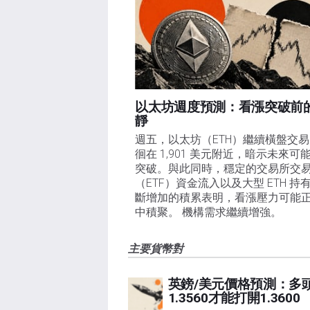
以太坊週度預測：看漲突破前
靜
週五，以太坊（ETH）繼續橫盤交
徊在 1,901 美元附近，暗示未來可
突破。與此同時，穩定的交易所交
（ETF）資金流入以及大型 ETH 持
斷增加的積累表明，看漲壓力可能
中積聚。 機構需求繼續增強。
主要貨幣對
英鎊/美元價格預測：多
1.3560才能打開1.3600