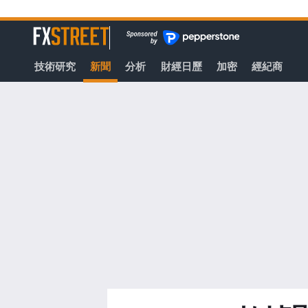
轉
至
FXStreet
主
要
技術研究
新聞
分析
財經日歷
加密
經紀商
內
容