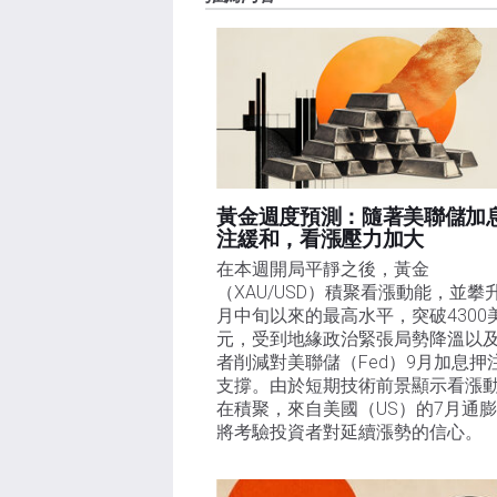
失，傷害或損害由此資訊及其顯示或使用引起的。錯誤和
黃金週度預測：隨著美聯儲加
注緩和，看漲壓力加大
在本週開局平靜之後，黃金
（XAU/USD）積聚看漲動能，並攀
月中旬以來的最高水平，突破4300
元，受到地緣政治緊張局勢降溫以
者削減對美聯儲（Fed）9月加息押
支撐。由於短期技術前景顯示看漲
在積聚，來自美國（US）的7月通
將考驗投資者對延續漲勢的信心。 