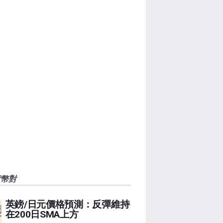
貨幣對
英鎊/日元價格預測：反彈維持
在200日SMA上方