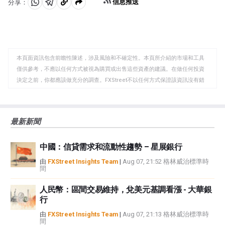
信息推送
分享：
分
分
複
享
享
製
至
至
到
WhatsApp
Telegram
剪
本頁面資訊包含前瞻性陳述，涉及風險和不確定性。本頁所介紹的市場和工具
貼
僅供參考，不應以任何方式被視為購買或出售這些資產的建議。在做任何投資
板
決定之前，你都應該做充分的調查。FXStreet不以任何方式保證該資訊沒有錯
誤、錯誤或重大錯報。它也不保證這些資料是及時的。在公開市場投資涉及很
大的風險，包括損失全部或部分投資，以及精神上的痛苦。所有與投資有關的
風險、損失和成本，包括本金的全部損失，均由您負責。本文僅代表作者個人
最新新聞
觀點，並不代表FXStreet或其廣告商的官方政策或立場。作者不對本頁連結的
資訊負責。
中國：信貸需求和流動性趨勢 – 星展銀行
如果文章正文中沒有明確提到，在撰寫本文時，作者在本文中提到的任何股票
中都沒有頭寸，也沒有與文中提到的任何公司有業務關係。除了FXStreet，作
由
FXStreet Insights Team
|
Aug 07, 21:52 格林威治標準時
間
者沒有收到撰寫這篇文章的報酬。
FXStreet和作者不提供個性化的建議。作者對該資訊的準確性、完整性或適用
人民幣：區間交易維持，兌美元基調看漲 - 大華銀
性不作任何陳述。FXStreet和作者將不承擔任何錯誤，遺漏或任何損失，傷害
行
或損害由此資訊及其顯示或使用引起的。錯誤和遺漏除外。本文作者和
FXStreet並非註冊投資顧問，本文內容無意提供任何投資建議。
由
FXStreet Insights Team
|
Aug 07, 21:13 格林威治標準時
間