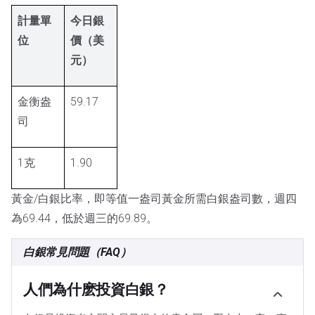
計量單
今日銀
位
價（美
元）
金衡盎
59.17
司
1克
1.90
黃金/白銀比率，即等值一盎司黃金所需白銀盎司數，週四
為69.44，低於週三的69.89。
白銀常見問題（FAQ）
人們為什麽投資白銀？