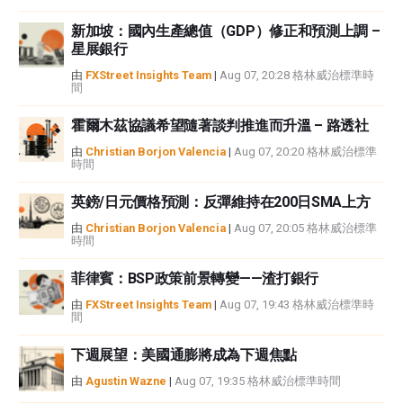
新加坡：國內生產總值（GDP）修正和預測上調 –
星展銀行
由
FXStreet Insights Team
|
Aug 07, 20:28 格林威治標準時
間
霍爾木茲協議希望隨著談判推進而升溫 – 路透社
由
Christian Borjon Valencia
|
Aug 07, 20:20 格林威治標準
時間
英鎊/日元價格預測：反彈維持在200日SMA上方
由
Christian Borjon Valencia
|
Aug 07, 20:05 格林威治標準
時間
菲律賓：BSP政策前景轉變——渣打銀行
由
FXStreet Insights Team
|
Aug 07, 19:43 格林威治標準時
間
下週展望：美國通膨將成為下週焦點
由
Agustin Wazne
|
Aug 07, 19:35 格林威治標準時間