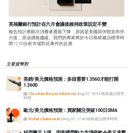
英格蘭銀行預計在六月會議後維持政策設定不變
報告預計將顯示消費者通脹下降，原因是美國與伊朗宣布停
火後，原油價格趨緩。我們的專家將於今日格林威治標準時
間12:00分析市場對此事件的反應
主要貨幣對
英鎊/美元價格預測：多頭需要1.3560才能打開
1.3600
由
Christian Borjon Valencia
|
Aug 07, 18:34 格林威治標準
時間
歐元/美元價格預測：買家關注突破100日SMA
由
Vishal Chaturvedi
|
Aug 07, 17:40 格林威治標準時間
紐西蘭元上漲，因美國勞動力市場疲軟令美元承壓