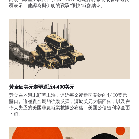
覆表示，他認為與伊朗的戰爭"很快"就會結束。
黃金因美元走弱逼近4,400美元
黃金在本週末顯著上漲，逼近每金衡盎司關鍵的4,400美元
關口。這種貴金屬的強勁反彈，源於美元大幅回落，以及在
令人失望的美國非農就業數據公布後，美國公債殖利率全面
下滑。