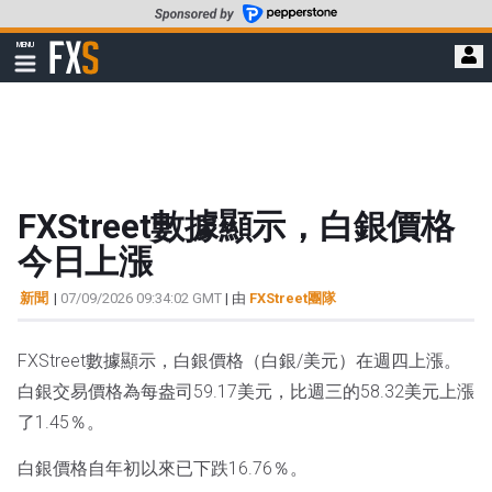
轉
至
FXStreet
MENU
主
顯
示
要
導
內
航
容
FXStreet數據顯示，白銀價格
今日上漲
新聞
|
07/09/2026 09:34:02 GMT
| 由
FXStreet團隊
FXStreet數據顯示，白銀價格（白銀/美元）在週四上漲。
白銀交易價格為每盎司59.17美元，比週三的58.32美元上漲
了1.45％。
白銀價格自年初以來已下跌16.76％。