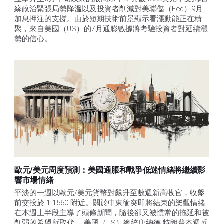
緣政治緊張局勢降溫以及投資者削減對美聯儲（Fed）9月
加息押注的支撐。由於短期技術前景顯示看漲動能正在積
聚，來自美國（US）的7月通膨數據將考驗投資者對延續漲
勢的信心。 
歐元/美元周度預測：美國通脹和戰爭低迷情緒將繼續影
響市場情緒
平淡的一週以歐元/美元貨幣對飆升至數週新高收官，收盤
前交投於 1.1560 附近。關於中東衝突即將結束的樂觀情緒
在本週上半段主導了頭條新聞，隨後卻又被慣常的拖延和被
削弱的希望所取代。 美國（US）總統唐納德-特朗普本週反