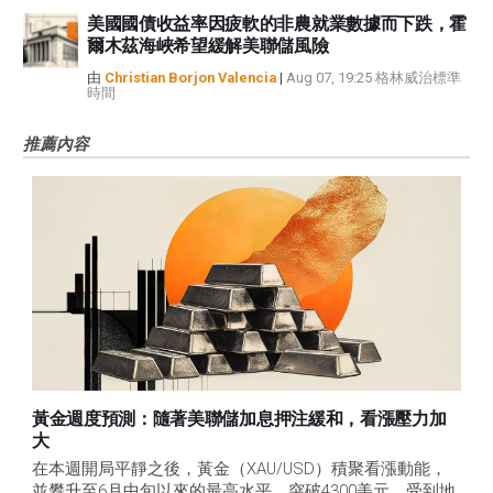
美國國債收益率因疲軟的非農就業數據而下跌，霍
爾木茲海峽希望緩解美聯儲風險
由
Christian Borjon Valencia
|
Aug 07, 19:25 格林威治標準
時間
推薦內容
黃金週度預測：隨著美聯儲加息押注緩和，看漲壓力加
大
在本週開局平靜之後，黃金（XAU/USD）積聚看漲動能，
並攀升至6月中旬以來的最高水平，突破4300美元，受到地