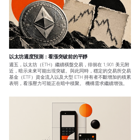
以太坊週度預測：看漲突破前的平靜
週五，以太坊（ETH）繼續橫盤交易，徘徊在 1,901 美元附
近，暗示未來可能出現突破。與此同時，穩定的交易所交易
基金（ETF）資金流入以及大型 ETH 持有者不斷增加的積累
表明，看漲壓力可能正在暗中積聚。 機構需求繼續增強。