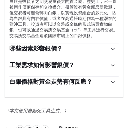
白銀是投資者之間交易量很大的貴金屬。歷史上，它一直
被用作價值儲存和交換媒介。盡管沒有黃金那麽受歡迎，
但交易者可能會轉向白銀，以實現投資組合的多元化，因
為白銀具有內在價值，或者在高通脹時期作為一種潛在的
對沖工具。投資者可以以金幣或金條的形式購買實物白
銀，也可以通過交易所交易基金（etf）等工具進行交易。
交易所交易基金追蹤國際市場上的白銀價格。
哪些因素影響銀價？
銀價可能會受到多種因素的影響。地緣政治不穩定或對經
濟深度衰退的擔憂，可能使白銀價格因其避險地位而上
工業需求如何影響銀價？
漲，盡管其上漲幅度不及黃金。作為一種無收益資產，白
銀被廣泛應用於工業，特別是在電子或太陽能等領域，因
銀往往會隨著利率的降低而上漲。它的變動還取決於美元
為它是所有金屬中導電性最高的金屬之一，比銅和金還要
白銀價格對黃金走勢有何反應？
（USD）的表現，因為資產是以美元（XAG/USD）定價
高。需求的激增可能會提高價格，而需求的下降往往會降
的。美元走強往往會抑製銀價上漲，而美元走弱則可能會
白銀價格往往跟隨黃金的走勢。當金價上漲時，白銀通常
低價格。美國、中國和印度經濟的動態也可能導致價格波
推高銀價。其他因素，如投資需求、采礦供應（白銀比黃
也會隨之上漲，因為它們作為避險資產的地位是相似的。
動：對於美國，尤其是中國，它們的大型工業部門在各種
金豐富得多）和回收率也會影響價格。
黃金/白銀比率顯示了等於一盎司黃金價值所需的白銀盎司
工藝中使用白銀；在印度，消費者對黃金珠寶的需求也在
數，可能有助於確定兩種金屬之間的相對估值。一些投資
決定金價方面發揮了關鍵作用。
（本文使用自動化工具生成。）
者可能認為高比率是白銀被低估或黃金被高估的一個指
標。相反，較低的比率可能表明黃金相對於白銀被低估
了。