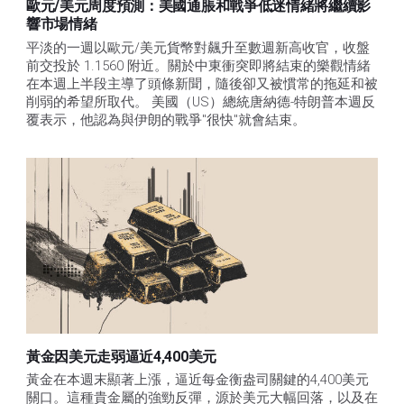
歐元/美元周度預測：美國通脹和戰爭低迷情緒將繼續影
響市場情緒
平淡的一週以歐元/美元貨幣對飆升至數週新高收官，收盤
前交投於 1.1560 附近。關於中東衝突即將結束的樂觀情緒
在本週上半段主導了頭條新聞，隨後卻又被慣常的拖延和被
削弱的希望所取代。 美國（US）總統唐納德-特朗普本週反
覆表示，他認為與伊朗的戰爭"很快"就會結束。
黃金因美元走弱逼近4,400美元
黃金在本週末顯著上漲，逼近每金衡盎司關鍵的4,400美元
關口。這種貴金屬的強勁反彈，源於美元大幅回落，以及在