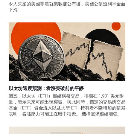
令人失望的美國非農就業數據公布後，美國公債殖利率全面
下滑。
以太坊週度預測：看漲突破前的平靜
週五，以太坊（ETH）繼續橫盤交易，徘徊在 1,901 美元附
近，暗示未來可能出現突破。與此同時，穩定的交易所交易
基金（ETF）資金流入以及大型 ETH 持有者不斷增加的積累
表明，看漲壓力可能正在暗中積聚。 機構需求繼續增強。