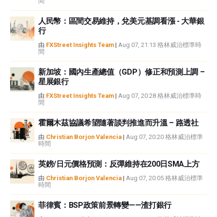
間
者沒有收到撰寫這篇文章的報酬。
FXStreet和作者不提供個性化的建議。作者對該資訊的準確性、完整性或適用
人民幣：區間交易維持，兌美元基調看漲 - 大華銀
性不作任何陳述。FXStreet和作者將不承擔任何錯誤，遺漏或任何損失，傷害
行
或損害由此資訊及其顯示或使用引起的。錯誤和遺漏除外。本文作者和
FXStreet並非註冊投資顧問，本文內容無意提供任何投資建議。
由
FXStreet Insights Team
|
Aug 07, 21:13 格林威治標準時
間
新加坡：國內生產總值（GDP）修正和預測上調 –
星展銀行
由
FXStreet Insights Team
|
Aug 07, 20:28 格林威治標準時
間
霍爾木茲協議希望隨著談判推進而升溫 – 路透社
由
Christian Borjon Valencia
|
Aug 07, 20:20 格林威治標準
時間
英鎊/日元價格預測：反彈維持在200日SMA上方
由
Christian Borjon Valencia
|
Aug 07, 20:05 格林威治標準
時間
菲律賓：BSP政策前景轉變——渣打銀行