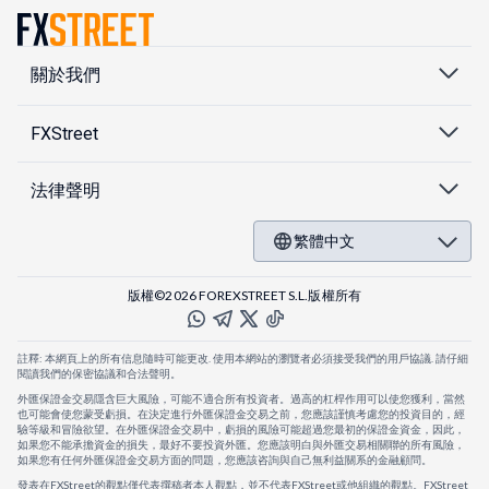
關於我們
FXStreet
法律聲明
繁體中文
版權©2026 FOREXSTREET S.L.版權所有
註釋: 本網頁上的所有信息隨時可能更改. 使用本網站的瀏覽者必須接受我們的用戶協議. 請仔細
閱讀我們的保密協議和合法聲明。
外匯保證金交易隱含巨大風險，可能不適合所有投資者。過高的杠桿作用可以使您獲利，當然
也可能會使您蒙受虧損。在決定進行外匯保證金交易之前，您應該謹慎考慮您的投資目的，經
驗等級和冒險欲望。在外匯保證金交易中，虧損的風險可能超過您最初的保證金資金，因此，
如果您不能承擔資金的損失，最好不要投資外匯。您應該明白與外匯交易相關聯的所有風險，
如果您有任何外匯保證金交易方面的問題，您應該咨詢與自己無利益關系的金融顧問。
發表在FXStreet的觀點僅代表撰稿者本人觀點，並不代表FXStreet或他組織的觀點。FXStreet