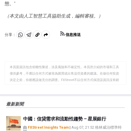
態。"
（本文由人工智慧工具協助生成，編輯審核。）
信息推送
分享：
分
分
複
享
享
製
至
至
到
WhatsApp
Telegram
剪
本頁面資訊包含前瞻性陳述，涉及風險和不確定性。本頁所介紹的市場和工具
貼
僅供參考，不應以任何方式被視為購買或出售這些資產的建議。在做任何投資
板
決定之前，你都應該做充分的調查。FXStreet不以任何方式保證該資訊沒有錯
誤、錯誤或重大錯報。它也不保證這些資料是及時的。在公開市場投資涉及很
大的風險，包括損失全部或部分投資，以及精神上的痛苦。所有與投資有關的
風險、損失和成本，包括本金的全部損失，均由您負責。本文僅代表作者個人
最新新聞
觀點，並不代表FXStreet或其廣告商的官方政策或立場。作者不對本頁連結的
資訊負責。
中國：信貸需求和流動性趨勢 – 星展銀行
如果文章正文中沒有明確提到，在撰寫本文時，作者在本文中提到的任何股票
中都沒有頭寸，也沒有與文中提到的任何公司有業務關係。除了FXStreet，作
由
FXStreet Insights Team
|
Aug 07, 21:52 格林威治標準時