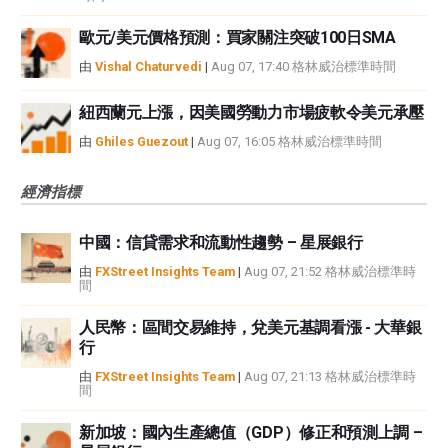
歐元/美元價格預測：買家關注突破100日SMA
由
Vishal Chaturvedi
|
Aug 07, 17:40 格林威治標準時間
紐西蘭元上漲，因美國勞動力市場疲軟令美元承壓
由
Ghiles Guezout
|
Aug 07, 16:05 格林威治標準時間
經濟指標
中國：信貸需求和流動性趨勢 – 星展銀行
由
FXStreet Insights Team
|
Aug 07, 21:52 格林威治標準時
間
人民幣：區間交易維持，兌美元基調看漲 - 大華銀
行
由
FXStreet Insights Team
|
Aug 07, 21:13 格林威治標準時
間
新加坡：國內生產總值（GDP）修正和預測上調 –