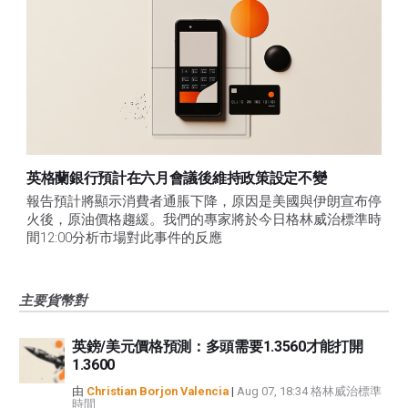
英格蘭銀行預計在六月會議後維持政策設定不變
報告預計將顯示消費者通脹下降，原因是美國與伊朗宣布停
火後，原油價格趨緩。我們的專家將於今日格林威治標準時
間12:00分析市場對此事件的反應
主要貨幣對
英鎊/美元價格預測：多頭需要1.3560才能打開
1.3600
由
Christian Borjon Valencia
|
Aug 07, 18:34 格林威治標準
時間