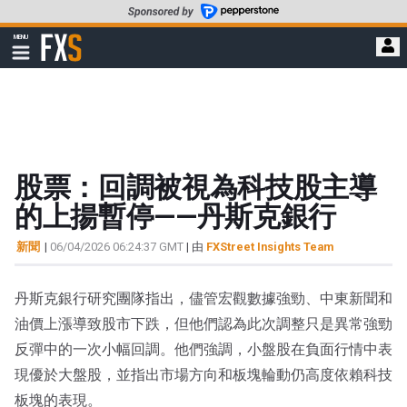
轉
至
FXStreet
MENU
主
顯
示
要
導
內
航
容
股票：回調被視為科技股主導
的上揚暫停——丹斯克銀行
新聞
|
06/04/2026 06:24:37 GMT
| 由
FXStreet Insights Team
丹斯克銀行研究團隊指出，儘管宏觀數據強勁、中東新聞和
油價上漲導致股市下跌，但他們認為此次調整只是異常強勁
反彈中的一次小幅回調。他們強調，小盤股在負面行情中表
現優於大盤股，並指出市場方向和板塊輪動仍高度依賴科技
板塊的表現。