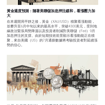
黃金週度預測：隨著美聯儲加息押注緩和，看漲壓力加
大
在本週開局平靜之後，黃金（XAU/USD）積聚看漲動能，
並攀升至6月中旬以來的最高水平，突破4300美元，受到地
緣政治緊張局勢降溫以及投資者削減對美聯儲（Fed）9月
加息押注的支撐。由於短期技術前景顯示看漲動能正在積
聚，來自美國（US）的7月通膨數據將考驗投資者對延續漲
勢的信心。 