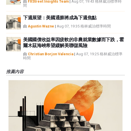
由
FXStreet Insights Team
|
Aug 07, 19:43 格林威治標準時
間
下週展望：美國通膨將成為下週焦點
由
Agustin Wazne
|
Aug 07, 19:35 格林威治標準時間
美國國債收益率因疲軟的非農就業數據而下跌，霍
爾木茲海峽希望緩解美聯儲風險
由
Christian Borjon Valencia
|
Aug 07, 19:25 格林威治標準
時間
推薦內容