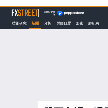
轉
至
FXStreet
主
要
技術研究
新聞
分析
財經日歷
加密
經紀商
內
容