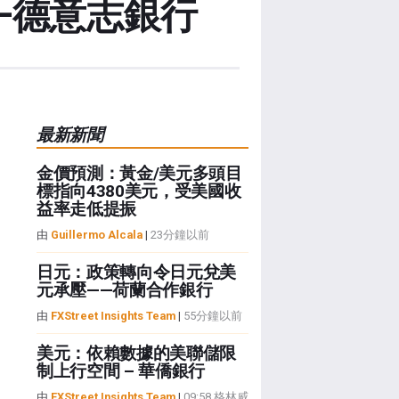
—德意志銀行
最新新聞
金價預測：黃金/美元多頭目
標指向4380美元，受美國收
益率走低提振
由
Guillermo Alcala
|
23分鐘以前
日元：政策轉向令日元兌美
元承壓——荷蘭合作銀行
由
FXStreet Insights Team
|
55分鐘以前
美元：依賴數據的美聯儲限
制上行空間 – 華僑銀行
由
FXStreet Insights Team
|
09:58 格林威