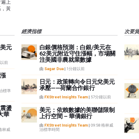
普遍上
高，黃
經濟指標
次要
美元
白銀價格預測：白銀/美元在
62美元附近守住漲幅，市場關
注美國非農就業數據
鐘以前
由
Sagar Dua
|
1分鐘以前
漲
日元：政策轉向令日元兌美元
承壓——荷蘭合作銀行
威治標準
由
FXStreet Insights Team
|
57分鐘以前
震盪
美元：依賴數據的美聯儲限制
大華
上行空間 – 華僑銀行
由
FXStreet Insights Team
|
09:58 格林威
6 格林威
治標準時間