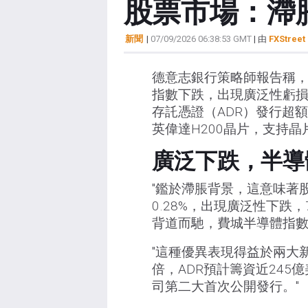
股票市場：滯
新聞
|
07/09/2026 06:38:53 GMT
| 由
FXStreet 
德意志銀行策略師報告稱，
指數下跌，出現廣泛性虧損
存託憑證（ADR）發行超
英偉達H200晶片，支持晶
廣泛下跌，半導
"鑑於滯脹背景，這意味著
0.28%，出現廣泛性下跌
背道而馳，費城半導體指數上
"這種優異表現得益於兩大
倍，ADR預計籌資近245
司第二大首次公開發行。"