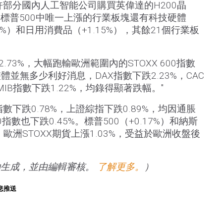
許部分國內人工智能公司購買英偉達的H200晶
標普500中唯一上漲的行業板塊還有科技硬體
45%）和日用消費品（+1.15%），其餘21個行業板
跌2.73%，大幅跑輸歐洲範圍內的STOXX 600指數
整體並無多少利好消息，DAX指數下跌2.23%，CAC
E MIB指數下跌1.22%，均錄得顯著跌幅。"
數下跌0.78%，上證綜指下跌0.89%，均因通脹
指數也下跌0.45%。標普500（+0.17%）和納斯
，歐洲STOXX期貨上漲1.03%，受益於歐洲收盤後
助生成，並由編輯審核。
了解更多。
）
息推送