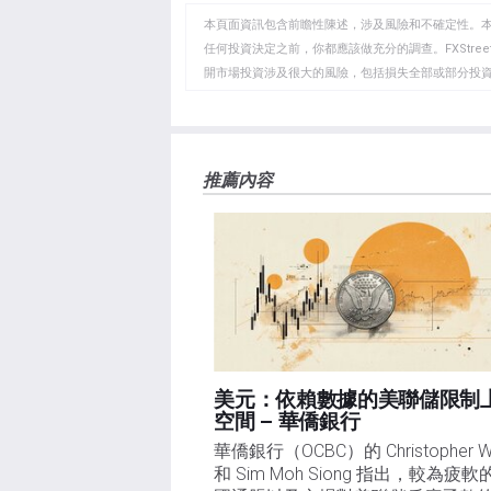
WhatsApp
Telegram
剪
本頁面資訊包含前瞻性陳述，涉及風險和不確定性。
貼
任何投資決定之前，你都應該做充分的調查。FXStr
開市場投資涉及很大的風險，包括損失全部或部分投
板
負責。本文僅代表作者個人觀點，並不代表FXStre
如果文章正文中沒有明確提到，在撰寫本文時，作者
FXStreet，作者沒有收到撰寫這篇文章的報酬。
FXStreet和作者不提供個性化的建議。作者對該資
推薦內容
失，傷害或損害由此資訊及其顯示或使用引起的。錯誤和
美元：依賴數據的美聯儲限制
空間 – 華僑銀行
華僑銀行（OCBC）的 Christopher Wo
和 Sim Moh Siong 指出，較為疲軟