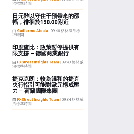
治標準時間
日元難以守住干預帶來的漲
幅，徘徊於158.00附近
由
Guillermo Alcala
|
09:46 格林威治標
準時間
印度盧比：政策暫停提供有
限支撐 – 德國商業銀行
由
FXStreet Insights Team
|
09:43 格林威
治標準時間
捷克克朗：較為溫和的捷克
央行指引可能對歐元構成壓
力 – 荷蘭國際集團
由
FXStreet Insights Team
|
09:34 格林威
治標準時間