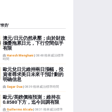
貨幣對
澳元/日元仍然承壓；由於財政
擔憂拖累日元，下行空間似乎
有限
由
Haresh Menghani
|
08:48 格林威治標準
時間
歐元兌日元維持兩日漲幅，投
資者尋求美日未來干預計劃的
明确信息
由
Sagar Dua
|
08:39 格林威治標準時間
歐元/英鎊價格預測：維持在
0.8580下方，迄今回調有限
由
Guillermo Alcala
|
08:31 格林威治標準