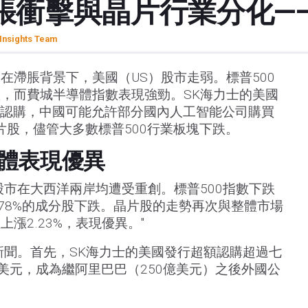
脹衝擊與晶片行業分化—
Insights Team
在滯脹背景下，美國（US）股市走弱。標普500
，而費城半導體指數表現強勁。SK海力士的美國
額認購，中國可能允許部分國內人工智能公司購買
片股，儘管大多數標普500行業板塊下跌。
體表現優異
股市在大西洋兩岸均遭受重創。標普500指數下跌
，78%的成分股下跌。晶片股的走勢再次與整體市場
漲2.23%，表現優異。"
新聞。首先，SK海力士的美國發行超額認購超過七
億美元，成為繼阿里巴巴（250億美元）之後外國公