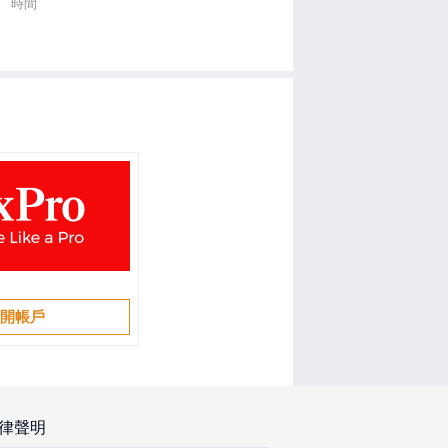
時間
開帳戶
律聲明