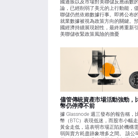
國通脹以及市場對美聯儲反應函數
論，已經削弱了美元的上行動能，
聯儲仍然依賴數據行事。即將公布
就業數據被視為政策方向的關鍵。
國經濟持續展現韌性，最終將重新
美聯儲收緊政策風險的擔憂
儘管傳統資產市場活動強勁，
幣仍停滯不前
據 Glassnode 週三發布的報告稱，
幣（BTC）表現低迷，而股市小幅
黃金走低，這表明市場正陷於機構
弱與賣方耗盡跡象增多之間。 該公