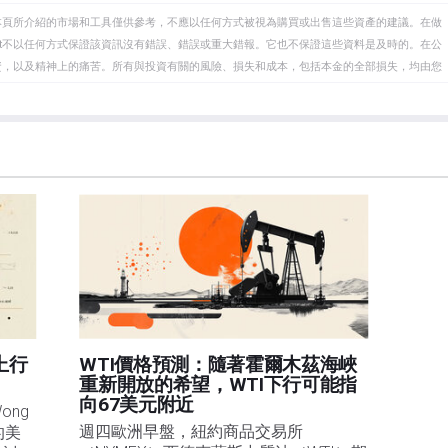
本頁所介紹的市場和工具僅供參考，不應以任何方式被視為購買或出售這些資產的建議。在做
eet不以任何方式保證該資訊沒有錯誤、錯誤或重大錯報。它也不保證這些資料是及時的。在公
資，以及精神上的痛苦。所有與投資有關的風險、損失和成本，包括本金的全部損失，均由您
et或其廣告商的官方政策或立場。作者不對本頁連結的資訊負責。
在本文中提到的任何股票中都沒有頭寸，也沒有與文中提到的任何公司有業務關係。除了
訊的準確性、完整性或適用性不作任何陳述。FXStreet和作者將不承擔任何錯誤，遺漏或任何損
遺漏除外。本文作者和FXStreet並非註冊投資顧問，本文內容無意提供任何投資建議。
上行
WTI價格預測：隨著霍爾木茲海峽
重新開放的希望，WTI下行可能指
向67美元附近
ng 
週四歐洲早盤，紐約商品交易所
的美