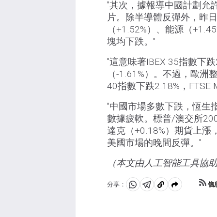
"其次，據報導中國計劃允
片。除半導體反彈外，昨日
（+1.52%）、能源（+1.
塊均下跌。"
"這意味著IBEX 35指數下
（-1.61%）。不過，歐洲
40指數下跌2.18%，FTS
"中國市場多數下跌，恆生指
數據疲軟。標普/澳交所200
達克（+0.18%）期貨上漲
美國市場的晚間反彈。"
（本文由人工智能工具協
信
分享：
分
分
複
享
享
製
至
至
到