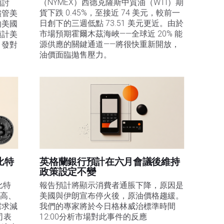
（NYMEX）西德克薩斯中質油（WTI）期
的討
貨下跌 0.45%，至接近 74 美元，較前一
儘管美
日創下的三週低點 73.51 美元更近。由於
的美國
市場預期霍爾木茲海峽——全球近 20% 能
預計美
源供應的關鍵通道——將很快重新開放，
引發對
油價面臨拋售壓力。 
比特
英格蘭銀行預計在六月會議後維持
政策設定不變
比特
報告預計將顯示消費者通脹下降，原因是
走高、
美國與伊朗宣布停火後，原油價格趨緩。
需求減
我們的專家將於今日格林威治標準時間
司表
12:00分析市場對此事件的反應