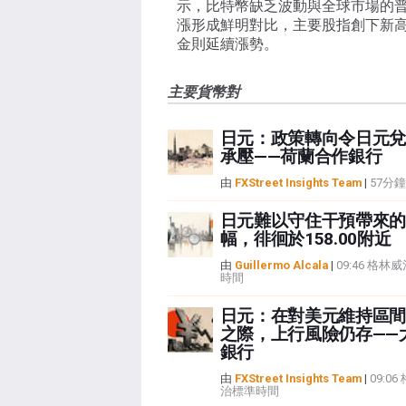
示，比特幣缺乏波動與全球市場的
漲形成鮮明對比，主要股指創下新
金則延續漲勢。
主要貨幣對
日元：政策轉向令日元兌
承壓——荷蘭合作銀行
由
FXStreet Insights Team
|
57分
日元難以守住干預帶來的
幅，徘徊於158.00附近
由
Guillermo Alcala
|
09:46 格林
時間
日元：在對美元維持區間
之際，上行風險仍存——
銀行
由
FXStreet Insights Team
|
09:0
治標準時間