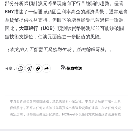
部分分析師預計澳元將呈現偏向下行且脆弱的趨勢。儘管
BNY
描述了一個通膨頑固且利率高企的經濟背景，通常這會
為貨幣提供收益支持，但眼下的增長擔憂已蓋過這一論調。
因此，
大華銀行（UOB）
預測該貨幣將測試並可能跌破關
鍵技術支撐位，使澳元面臨進一步貶值的風險。
（本文由人工智慧工具協助生成，並由編輯審核。）
信息推送
分享：
分
分
複
享
享
製
至
至
到
WhatsApp
Telegram
剪
本頁面資訊包含前瞻性陳述，涉及風險和不確定性。本頁所介紹的市場和工具
貼
僅供參考，不應以任何方式被視為購買或出售這些資產的建議。在做任何投資
板
決定之前，你都應該做充分的調查。FXStreet不以任何方式保證該資訊沒有錯
誤、錯誤或重大錯報。它也不保證這些資料是及時的。在公開市場投資涉及很
大的風險，包括損失全部或部分投資，以及精神上的痛苦。所有與投資有關的