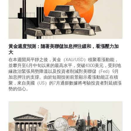
黃金週度預測：隨著美聯儲加息押注緩和，看漲壓力加
大
在本週開局平靜之後，黃金（XAU/USD）積聚看漲動能，
並攀升至6月中旬以來的最高水平，突破4300美元，受到地
緣政治緊張局勢降溫以及投資者削減對美聯儲（Fed）9月
加息押注的支撐。由於短期技術前景顯示看漲動能正在積
聚，來自美國（US）的7月通膨數據將考驗投資者對延續漲
勢的信心。 