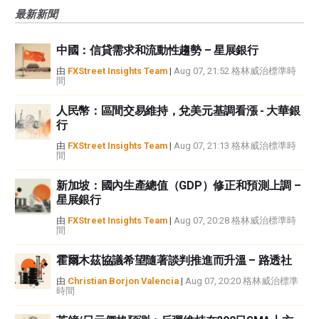
風險、損失和成本，包括本金的全部損失，均由您負責。本文僅代表作者個人
最新新聞
觀點，並不代表FXStreet或其廣告商的官方政策或立場。作者不對本頁連結的
資訊負責。
中國：信貸需求和流動性趨勢 – 星展銀行
如果文章正文中沒有明確提到，在撰寫本文時，作者在本文中提到的任何股票
中都沒有頭寸，也沒有與文中提到的任何公司有業務關係。除了FXStreet，作
由
FXStreet Insights Team
|
Aug 07, 21:52 格林威治標準時
間
者沒有收到撰寫這篇文章的報酬。
FXStreet和作者不提供個性化的建議。作者對該資訊的準確性、完整性或適用
人民幣：區間交易維持，兌美元基調看漲 - 大華銀
性不作任何陳述。FXStreet和作者將不承擔任何錯誤，遺漏或任何損失，傷害
行
或損害由此資訊及其顯示或使用引起的。錯誤和遺漏除外。本文作者和
FXStreet並非註冊投資顧問，本文內容無意提供任何投資建議。
由
FXStreet Insights Team
|
Aug 07, 21:13 格林威治標準時
間
新加坡：國內生產總值（GDP）修正和預測上調 –
星展銀行
由
FXStreet Insights Team
|
Aug 07, 20:28 格林威治標準時
間
霍爾木茲協議希望隨著談判推進而升溫 – 路透社
由
Christian Borjon Valencia
|
Aug 07, 20:20 格林威治標準
時間