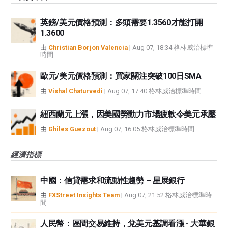
英鎊/美元價格預測：多頭需要1.3560才能打開
1.3600
由
Christian Borjon Valencia
|
Aug 07, 18:34 格林威治標準
時間
歐元/美元價格預測：買家關注突破100日SMA
由
Vishal Chaturvedi
|
Aug 07, 17:40 格林威治標準時間
紐西蘭元上漲，因美國勞動力市場疲軟令美元承壓
由
Ghiles Guezout
|
Aug 07, 16:05 格林威治標準時間
經濟指標
中國：信貸需求和流動性趨勢 – 星展銀行
由
FXStreet Insights Team
|
Aug 07, 21:52 格林威治標準時
間
人民幣：區間交易維持，兌美元基調看漲 - 大華銀