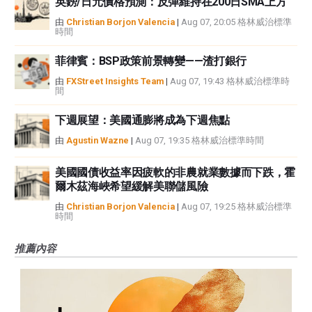
英鎊/日元價格預測：反彈維持在200日SMA上方
由
Christian Borjon Valencia
|
Aug 07, 20:05 格林威治標準
時間
菲律賓：BSP政策前景轉變——渣打銀行
由
FXStreet Insights Team
|
Aug 07, 19:43 格林威治標準時
間
下週展望：美國通膨將成為下週焦點
由
Agustin Wazne
|
Aug 07, 19:35 格林威治標準時間
美國國債收益率因疲軟的非農就業數據而下跌，霍
爾木茲海峽希望緩解美聯儲風險
由
Christian Borjon Valencia
|
Aug 07, 19:25 格林威治標準
時間
推薦內容