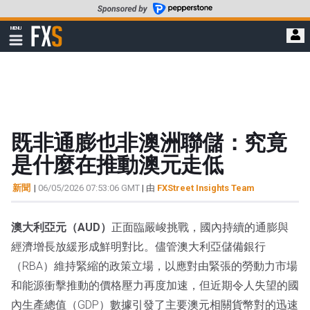
轉
至
FXStreet
MENU
主
顯
示
要
導
內
航
容
既非通膨也非澳洲聯儲：究竟
是什麼在推動澳元走低
新聞
|
06/05/2026 07:53:06 GMT
| 由
FXStreet Insights Team
澳大利亞元（AUD）
正面臨嚴峻挑戰，國內持續的通膨與
經濟增長放緩形成鮮明對比。儘管澳大利亞儲備銀行
（RBA）維持緊縮的政策立場，以應對由緊張的勞動力市場
和能源衝擊推動的價格壓力再度加速，但近期令人失望的國
內生產總值（GDP）數據引發了主要澳元相關貨幣對的迅速