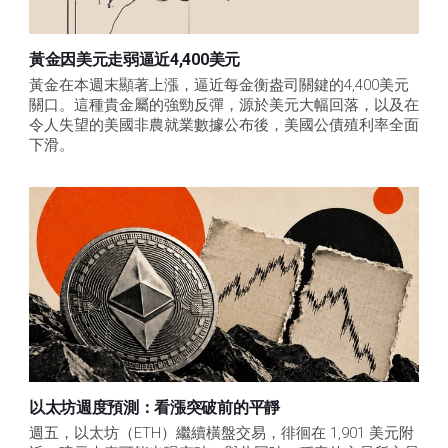
黃金因美元走弱逼近4,400美元
黃金在本週末顯著上漲，逼近每金衡盎司關鍵的4,400美元
關口。這種貴金屬的強勁反彈，源於美元大幅回落，以及在
令人失望的美國非農就業數據公布後，美國公債殖利率全面
下滑。
以太坊週度預測：看漲突破前的平靜
週五，以太坊（ETH）繼續橫盤交易，徘徊在 1,901 美元附