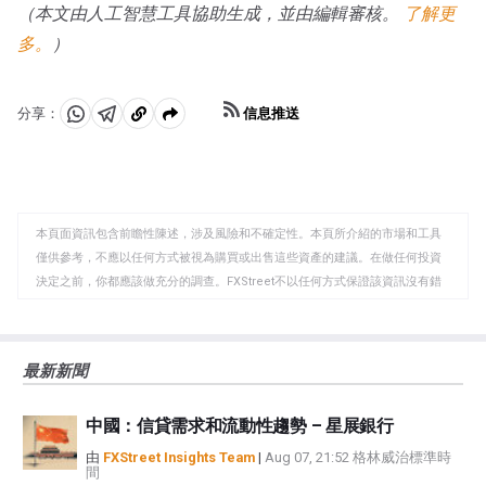
（本文由人工智慧工具協助生成，並由編輯審核。
了解更
多。
）
信息推送
分享：
分
分
複
享
享
製
至
至
到
WhatsApp
Telegram
剪
本頁面資訊包含前瞻性陳述，涉及風險和不確定性。本頁所介紹的市場和工具
貼
僅供參考，不應以任何方式被視為購買或出售這些資產的建議。在做任何投資
板
決定之前，你都應該做充分的調查。FXStreet不以任何方式保證該資訊沒有錯
誤、錯誤或重大錯報。它也不保證這些資料是及時的。在公開市場投資涉及很
大的風險，包括損失全部或部分投資，以及精神上的痛苦。所有與投資有關的
風險、損失和成本，包括本金的全部損失，均由您負責。本文僅代表作者個人
最新新聞
觀點，並不代表FXStreet或其廣告商的官方政策或立場。作者不對本頁連結的
資訊負責。
中國：信貸需求和流動性趨勢 – 星展銀行
如果文章正文中沒有明確提到，在撰寫本文時，作者在本文中提到的任何股票
中都沒有頭寸，也沒有與文中提到的任何公司有業務關係。除了FXStreet，作
由
FXStreet Insights Team
|
Aug 07, 21:52 格林威治標準時
間
者沒有收到撰寫這篇文章的報酬。