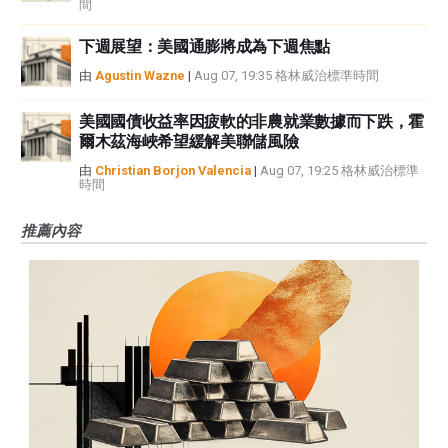
間
下週展望：美國通膨將成為下週焦點
由
Agustin Wazne
|
Aug 07, 19:35 格林威治標準時間
美國國債收益率因疲軟的非農就業數據而下跌，霍
爾木茲海峽希望緩解美聯儲風險
由
Christian Borjon Valencia
|
Aug 07, 19:25 格林威治標準
時間
推薦內容