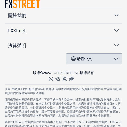
關於我們
FXStreet
法律聲明
繁體中文
版權©2026 FOREXSTREET S.L.版權所有
註釋: 本網頁上的所有信息隨時可能更改. 使用本網站的瀏覽者必須接受我們的用戶協議. 請仔細
閱讀我們的保密協議和合法聲明。
外匯保證金交易隱含巨大風險，可能不適合所有投資者。過高的杠桿作用可以使您獲利，當然
也可能會使您蒙受虧損。在決定進行外匯保證金交易之前，您應該謹慎考慮您的投資目的，經
驗等級和冒險欲望。在外匯保證金交易中，虧損的風險可能超過您最初的保證金資金，因此，
如果您不能承擔資金的損失，最好不要投資外匯。您應該明白與外匯交易相關聯的所有風險，
如果您有任何外匯保證金交易方面的問題，您應該咨詢與自己無利益關系的金融顧問。
發表在FXStreet的觀點僅代表撰稿者本人觀點，並不代表FXStreet或他組織的觀點。FXStreet
尚未驗證其準確性以及任何獨立作者的評論或聲明的事實依據：可能出現錯誤和遺漏現象。由