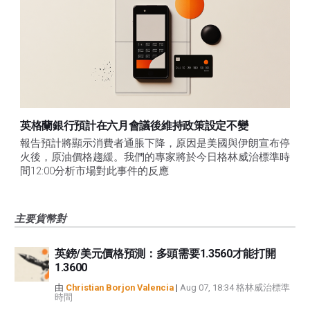
英格蘭銀行預計在六月會議後維持政策設定不變
報告預計將顯示消費者通脹下降，原因是美國與伊朗宣布停
火後，原油價格趨緩。我們的專家將於今日格林威治標準時
間12:00分析市場對此事件的反應
主要貨幣對
英鎊/美元價格預測：多頭需要1.3560才能打開
1.3600
由
Christian Borjon Valencia
|
Aug 07, 18:34 格林威治標準
時間