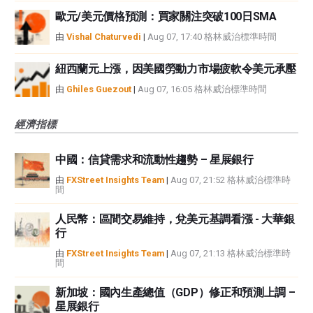
歐元/美元價格預測：買家關注突破100日SMA
由
Vishal Chaturvedi
|
Aug 07, 17:40 格林威治標準時間
紐西蘭元上漲，因美國勞動力市場疲軟令美元承壓
由
Ghiles Guezout
|
Aug 07, 16:05 格林威治標準時間
經濟指標
中國：信貸需求和流動性趨勢 – 星展銀行
由
FXStreet Insights Team
|
Aug 07, 21:52 格林威治標準時
間
人民幣：區間交易維持，兌美元基調看漲 - 大華銀
行
由
FXStreet Insights Team
|
Aug 07, 21:13 格林威治標準時
間
新加坡：國內生產總值（GDP）修正和預測上調 –
星展銀行