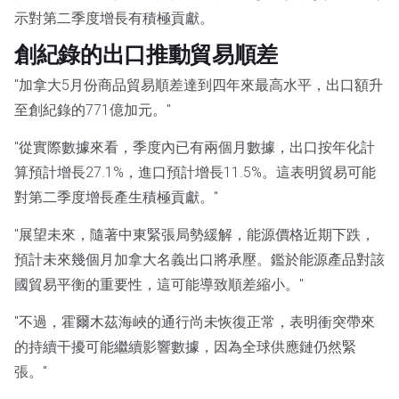
示對第二季度增長有積極貢獻。
創紀錄的出口推動貿易順差
"加拿大5月份商品貿易順差達到四年來最高水平，出口額升
至創紀錄的771億加元。"
"從實際數據來看，季度內已有兩個月數據，出口按年化計
算預計增長27.1%，進口預計增長11.5%。這表明貿易可能
對第二季度增長產生積極貢獻。"
"展望未來，隨著中東緊張局勢緩解，能源價格近期下跌，
預計未來幾個月加拿大名義出口將承壓。鑑於能源產品對該
國貿易平衡的重要性，這可能導致順差縮小。"
"不過，霍爾木茲海峽的通行尚未恢復正常，表明衝突帶來
的持續干擾可能繼續影響數據，因為全球供應鏈仍然緊
張。"