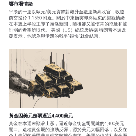
響市場情緒
平淡的一週以歐元/美元貨幣對飆升至數週新高收官，收盤
前交投於 1.1560 附近。關於中東衝突即將結束的樂觀情緒
在本週上半段主導了頭條新聞，隨後卻又被慣常的拖延和被
削弱的希望所取代。 美國（US）總統唐納德-特朗普本週反
覆表示，他認為與伊朗的戰爭"很快"就會結束。
黃金因美元走弱逼近4,400美元
黃金在本週末顯著上漲，逼近每金衡盎司關鍵的4,400美元
關口。這種貴金屬的強勁反彈，源於美元大幅回落，以及在
令人失望的美國非農就業數據公布後，美國公債殖利率全面