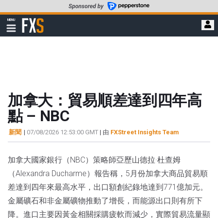
轉
至
FXStreet
MENU
主
顯
示
要
導
內
航
容
加拿大：貿易順差達到四年高
點 – NBC
新聞
|
07/08/2026 12:53:00 GMT
| 由
FXStreet Insights Team
加拿大國家銀行（NBC）策略師亞歷山德拉·杜查姆
（Alexandra Ducharme）報告稱，5月份加拿大商品貿易順
差達到四年來最高水平，出口額創紀錄地達到771億加元。
金屬礦石和非金屬礦物推動了增長，而能源出口則有所下
降。進口主要因黃金相關採購疲軟而減少，實際貿易流量顯