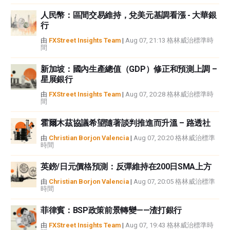
FXStreet和作者不提供個性化的建議。作者對該資訊的準確性、完整性或適用
人民幣：區間交易維持，兌美元基調看漲 - 大華銀
性不作任何陳述。FXStreet和作者將不承擔任何錯誤，遺漏或任何損失，傷害
行
或損害由此資訊及其顯示或使用引起的。錯誤和遺漏除外。本文作者和
FXStreet並非註冊投資顧問，本文內容無意提供任何投資建議。
由
FXStreet Insights Team
|
Aug 07, 21:13 格林威治標準時
間
新加坡：國內生產總值（GDP）修正和預測上調 –
星展銀行
由
FXStreet Insights Team
|
Aug 07, 20:28 格林威治標準時
間
霍爾木茲協議希望隨著談判推進而升溫 – 路透社
由
Christian Borjon Valencia
|
Aug 07, 20:20 格林威治標準
時間
英鎊/日元價格預測：反彈維持在200日SMA上方
由
Christian Borjon Valencia
|
Aug 07, 20:05 格林威治標準
時間
菲律賓：BSP政策前景轉變——渣打銀行
由
FXStreet Insights Team
|
Aug 07, 19:43 格林威治標準時