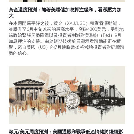
黃金週度預測：隨著美聯儲加息押注緩和，看漲壓力加
大
在本週開局平靜之後，黃金（XAU/USD）積聚看漲動能，
並攀升至6月中旬以來的最高水平，突破4300美元，受到地
緣政治緊張局勢降溫以及投資者削減對美聯儲（Fed）9月
加息押注的支撐。由於短期技術前景顯示看漲動能正在積
聚，來自美國（US）的7月通膨數據將考驗投資者對延續漲
勢的信心。 
歐元/美元周度預測：美國通脹和戰爭低迷情緒將繼續影