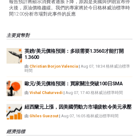
報告預計將顯示消費者通脹下降，原因是美國與伊朗宣布停
火後，原油價格趨緩。我們的專家將於今日格林威治標準時
間12:00分析市場對此事件的反應
主要貨幣對
英鎊/美元價格預測：多頭需要1.3560才能打開
1.3600
由
Christian Borjon Valencia
|
Aug 07, 18:34 格林威治標準
時間
歐元/美元價格預測：買家關注突破100日SMA
由
Vishal Chaturvedi
|
Aug 07, 17:40 格林威治標準時間
紐西蘭元上漲，因美國勞動力市場疲軟令美元承壓
由
Ghiles Guezout
|
Aug 07, 16:05 格林威治標準時間
經濟指標