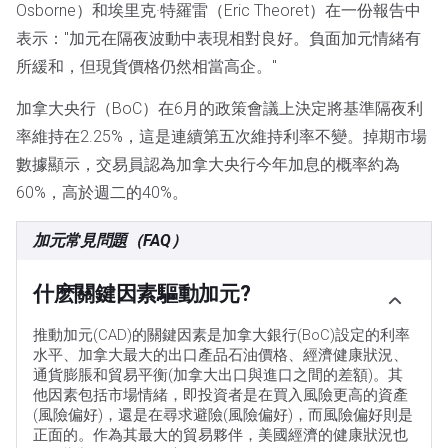
Osborne）和埃里克·特羅雷（Eric Theoret）在一份報告中
表示："加元在隔夜波動中表現相對良好。負面加元情緒有
所緩和，但現貨價格仍然相當高企。"
加拿大央行（BoC）在6月的政策會議上決定將基準隔夜利
率維持在2.25%，這是連續第五次維持利率不變。掉期市場
數據顯示，交易員認為加拿大央行今年加息的概率約為
60%，高於週二的40%。
加元常見問題（FAQ）
什麽關鍵因素驅動加元?
推動加元(CAD)的關鍵因素是加拿大銀行(BoC)設定的利率
水平、加拿大最大的出口產品石油價格、經濟健康狀況、
通貨膨脹和貿易平衡(加拿大出口與進口之間的差額)。其
他因素包括市場情緒，即投資者是在買入風險更高的資產
(風險偏好)，還是在尋求避險(風險偏好)，而風險偏好則是
正面的。作為其最大的貿易夥伴，美國經濟的健康狀況也