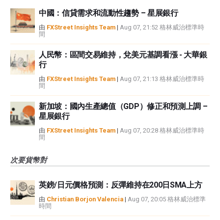
中國：信貸需求和流動性趨勢 – 星展銀行
由
FXStreet Insights Team
|
Aug 07, 21:52 格林威治標準時
間
人民幣：區間交易維持，兌美元基調看漲 - 大華銀
行
由
FXStreet Insights Team
|
Aug 07, 21:13 格林威治標準時
間
新加坡：國內生產總值（GDP）修正和預測上調 –
星展銀行
由
FXStreet Insights Team
|
Aug 07, 20:28 格林威治標準時
間
次要貨幣對
英鎊/日元價格預測：反彈維持在200日SMA上方
由
Christian Borjon Valencia
|
Aug 07, 20:05 格林威治標準
時間