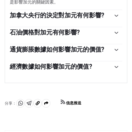
是影響加元的關鍵因素。
加拿大央行的決定對加元有何影響?
加拿大銀行(BoC)通過設定銀行間相互拆借的利率水平，
對加元具有重大影響。這影響到每個人的利率水平。加拿
石油價格對加元有何影響?
大央行的主要目標是通過上調或下調利率，將通貨膨脹率
石油價格是影響加元價值的一個關鍵因素。石油是加拿大
維持在1-3%。相對較高的利率往往對加元有利。加拿大央
最大的出口產品，因此石油價格往往對加元價值產生直接
通貨膨脹數據如何影響加元的價值?
行還可以利用量化寬松和緊縮政策來影響信貸狀況，前者
影響。一般來說，如果油價上漲，加元也會上漲，因為對
對加元不利，後者對加元有利。
由於通貨膨脹降低了貨幣的價值，傳統上一直被認為是一
加元的總需求會增加。如果油價下跌，情況正好相反。較
種貨幣的負面因素，但在現代，隨著跨境資本管製的放
經濟數據如何影響加元的價值?
高的油價也傾向於導致貿易順差的可能性更大，這也支持
松，情況實際上正好相反。較高的通貨膨脹率往往會導致
加元。
宏觀經濟數據的發布衡量了經濟的健康狀況，並可能對加
央行提高利率，從而吸引更多的資金流入，這些資金來自
元產生影響。GDP、製造業和服務業pmi、就業和消費者
尋求利潤豐厚的投資場所的全球投資者。這增加了對當地
信心調查等指標都能影響加元的走勢。強勁的經濟對加元
貨幣的需求，在加拿大就是加元。
有利。它不僅吸引了更多的外國投資，而且可能會鼓勵加
拿大銀行提高利率，從而導致貨幣走強。然而，如果經濟
信息推送
分享：
數據疲弱，加元可能會下跌。
分
分
複
享
享
製
至
至
到
WhatsApp
Telegram
剪