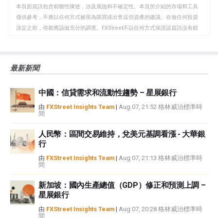
本頁面資訊包含前瞻性陳述，涉及風險和不確定性。本頁所介紹的市場和工具
貼
僅供參考，不應以任何方式被視為購買或出售這些資產的建議。在做任何投資
板
決定之前，你都應該做充分的調查。FXStreet不以任何方式保證該資訊沒有錯
誤、錯誤或重大錯報。它也不保證這些資料是及時的。在公開市場投資涉及很
大的風險，包括損失全部或部分投資，以及精神上的痛苦。所有與投資有關的
風險、損失和成本，包括本金的全部損失，均由您負責。本文僅代表作者個人
最新新聞
觀點，並不代表FXStreet或其廣告商的官方政策或立場。作者不對本頁連結的
資訊負責。
中國：信貸需求和流動性趨勢 – 星展銀行
如果文章正文中沒有明確提到，在撰寫本文時，作者在本文中提到的任何股票
中都沒有頭寸，也沒有與文中提到的任何公司有業務關係。除了FXStreet，作
由
FXStreet Insights Team
|
Aug 07, 21:52 格林威治標準時
間
者沒有收到撰寫這篇文章的報酬。
FXStreet和作者不提供個性化的建議。作者對該資訊的準確性、完整性或適用
人民幣：區間交易維持，兌美元基調看漲 - 大華銀
性不作任何陳述。FXStreet和作者將不承擔任何錯誤，遺漏或任何損失，傷害
行
或損害由此資訊及其顯示或使用引起的。錯誤和遺漏除外。本文作者和
FXStreet並非註冊投資顧問，本文內容無意提供任何投資建議。
由
FXStreet Insights Team
|
Aug 07, 21:13 格林威治標準時
間
新加坡：國內生產總值（GDP）修正和預測上調 –
星展銀行
由
FXStreet Insights Team
|
Aug 07, 20:28 格林威治標準時
間