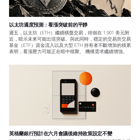
以太坊週度預測：看漲突破前的平靜
週五，以太坊（ETH）繼續橫盤交易，徘徊在 1,901 美元附
近，暗示未來可能出現突破。與此同時，穩定的交易所交易
基金（ETF）資金流入以及大型 ETH 持有者不斷增加的積累
表明，看漲壓力可能正在暗中積聚。 機構需求繼續增強。
英格蘭銀行預計在六月會議後維持政策設定不變