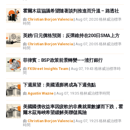
霍爾木茲協議希望隨著談判推進而升溫 – 路透社
由
Christian Borjon Valencia
|
Aug 07, 20:20 格林威治標準
時間
英鎊/日元價格預測：反彈維持在200日SMA上方
由
Christian Borjon Valencia
|
Aug 07, 20:05 格林威治標準
時間
菲律賓：BSP政策前景轉變——渣打銀行
由
FXStreet Insights Team
|
Aug 07, 19:43 格林威治標準時
間
下週展望：美國通膨將成為下週焦點
由
Agustin Wazne
|
Aug 07, 19:35 格林威治標準時間
美國國債收益率因疲軟的非農就業數據而下跌，霍
爾木茲海峽希望緩解美聯儲風險
由
Christian Borjon Valencia
|
Aug 07, 19:25 格林威治標準
時間