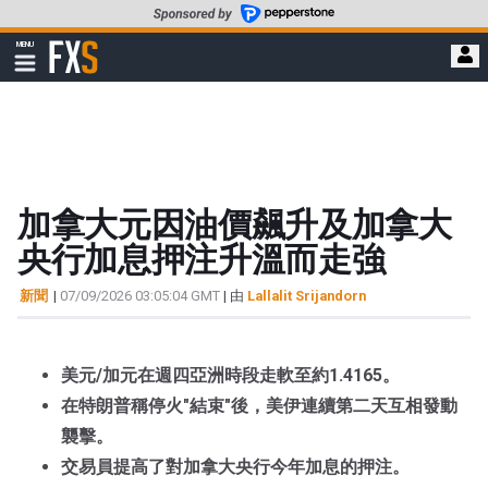
轉
至
FXStreet
MENU
主
顯
示
要
導
內
航
容
加拿大元因油價飆升及加拿大
央行加息押注升溫而走強
新聞
|
07/09/2026 03:05:04 GMT
| 由
Lallalit Srijandorn
美元/加元在週四亞洲時段走軟至約1.4165。
在特朗普稱停火"結束"後，美伊連續第二天互相發動
襲擊。
交易員提高了對加拿大央行今年加息的押注。