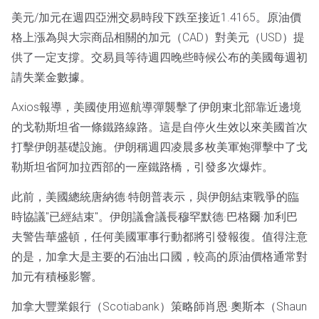
美元/加元在週四亞洲交易時段下跌至接近1.4165。原油價
格上漲為與大宗商品相關的加元（CAD）對美元（USD）提
供了一定支撐。交易員等待週四晚些時候公布的美國每週初
請失業金數據。
Axios報導，美國使用巡航導彈襲擊了伊朗東北部靠近邊境
的戈勒斯坦省一條鐵路線路。這是自停火生效以來美國首次
打擊伊朗基礎設施。伊朗稱週四凌晨多枚美軍炮彈擊中了戈
勒斯坦省阿加拉西部的一座鐵路橋，引發多次爆炸。
此前，美國總統唐納德·特朗普表示，與伊朗結束戰爭的臨
時協議"已經結束"。伊朗議會議長穆罕默德·巴格爾·加利巴
夫警告華盛頓，任何美國軍事行動都將引發報復。值得注意
的是，加拿大是主要的石油出口國，較高的原油價格通常對
加元有積極影響。
加拿大豐業銀行（Scotiabank）策略師肖恩·奧斯本（Shaun