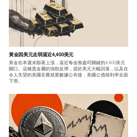
黃金因美元走弱逼近4,400美元
黃金在本週末顯著上漲，逼近每金衡盎司關鍵的4,400美元
關口。這種貴金屬的強勁反彈，源於美元大幅回落，以及在
令人失望的美國非農就業數據公布後，美國公債殖利率全面
下滑。