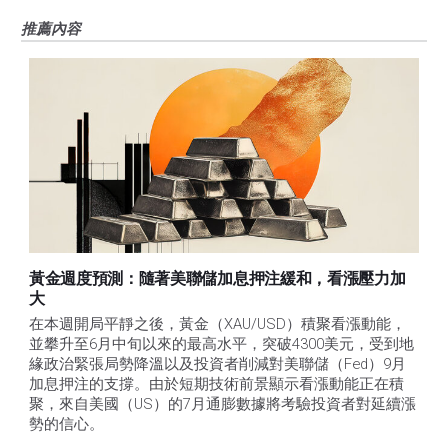
推薦內容
黃金週度預測：隨著美聯儲加息押注緩和，看漲壓力加
大
在本週開局平靜之後，黃金（XAU/USD）積聚看漲動能，
並攀升至6月中旬以來的最高水平，突破4300美元，受到地
緣政治緊張局勢降溫以及投資者削減對美聯儲（Fed）9月
加息押注的支撐。由於短期技術前景顯示看漲動能正在積
聚，來自美國（US）的7月通膨數據將考驗投資者對延續漲
勢的信心。 