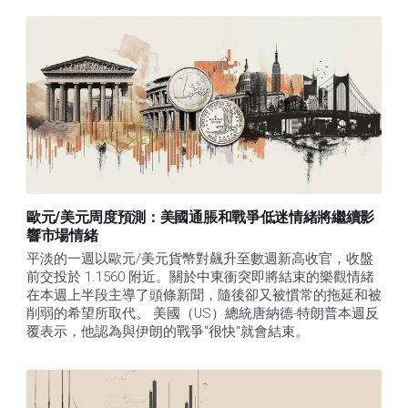
歐元/美元周度預測：美國通脹和戰爭低迷情緒將繼續影
響市場情緒
平淡的一週以歐元/美元貨幣對飆升至數週新高收官，收盤
前交投於 1.1560 附近。關於中東衝突即將結束的樂觀情緒
在本週上半段主導了頭條新聞，隨後卻又被慣常的拖延和被
削弱的希望所取代。 美國（US）總統唐納德-特朗普本週反
覆表示，他認為與伊朗的戰爭"很快"就會結束。