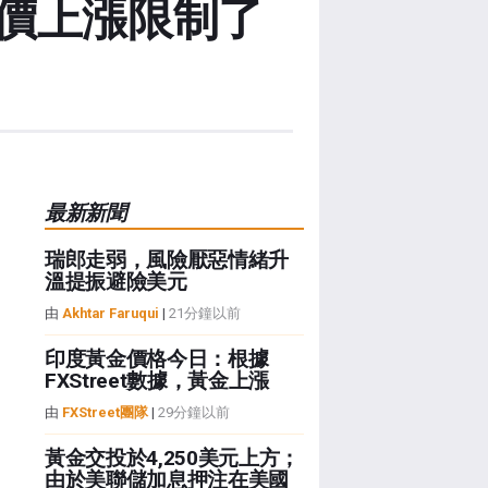
價上漲限制了
最新新聞
瑞郎走弱，風險厭惡情緒升
溫提振避險美元
由
Akhtar Faruqui
|
21分鐘以前
印度黃金價格今日：根據
FXStreet數據，黃金上漲
由
FXStreet團隊
|
29分鐘以前
黃金交投於4,250美元上方；
由於美聯儲加息押注在美國