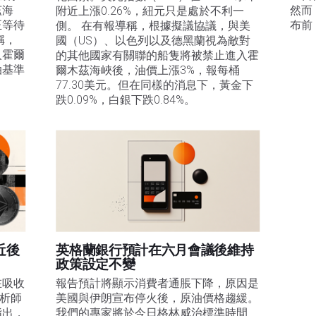
茲海
然而
附近上漲0.26%，紐元只是處於不利一
正等待
布前
側。 在有報導稱，根據擬議協議，與美
稱，
國（US）、以色列以及德黑蘭視為敵對
入霍爾
的其他國家有關聯的船隻將被禁止進入霍
油基準
爾木茲海峽後，油價上漲3%，報每桶
77.30美元。但在同樣的消息下，黃金下
。
跌0.09%，白銀下跌0.84%。
近後
英格蘭銀行預計在六月會議後維持
政策設定不變
在吸收
報告預計將顯示消費者通脹下降，原因是
分析師
美國與伊朗宣布停火後，原油價格趨緩。
指出，
我們的專家將於今日格林威治標準時間