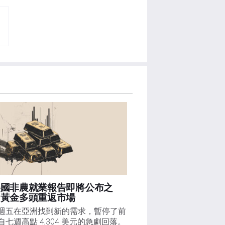
美國非農就業報告即將公布之
，黃金多頭重返市場
週五在亞洲找到新的需求，暫停了前
自七週高點 4,304 美元的急劇回落。