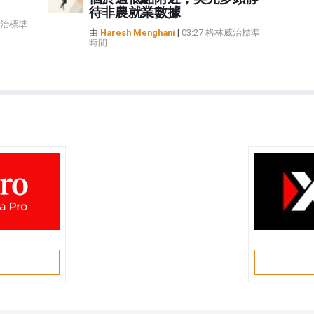
待非農就業數據
林威治標準
由
Haresh Menghani
|
03:27 格林威治標準
時間
戶