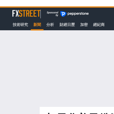
轉
至
FXStreet
主
要
技術研究
新聞
分析
財經日歷
加密
經紀商
內
容