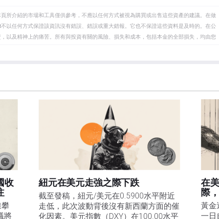
本頁所介紹的市場和工具僅供參考，不應以任何方式被視為購買或出售這些資產的建議。在做
eet不以任何方式保證該資訊沒有錯誤、錯誤或重大錯報。它也不保證這些資料是及時的。在公
資，以及精神上的痛苦。所有與投資有關的風險、損失和成本，包括本金的全部損失，均由您
et或其廣告商的官方政策或立場。作者不對本頁連結的資訊負責。
在本文中提到的任何股票中都沒有頭寸，也沒有與文中提到的任何公司有業務關係。除了
訊的準確性、完整性或適用性不作任何陳述。FXStreet和作者將不承擔任何錯誤，遺漏或任何損
遺漏除外。本文作者和FXStreet並非註冊投資顧問，本文內容無意提供任何投資建議。
國收
紐元在美元走強之際下跌
在
注
際
截至發稿，紐元/美元在0.5900水平附近
線攀
黃金
走低，此次波動背後沒有新西蘭方面的催
議將
一日
化因素。美元指數（DXY）在100.00水平