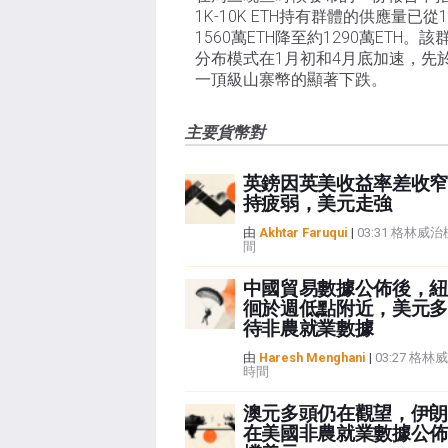
1K-10K ETH持有群體的供應量已從
1560萬ETH降至約1290萬ETH。該
分布模式在1月初和4月底加速，先
一頂級山寨幣的顯著下跌。
主要貨幣對
英鎊因英美收益率差收窄
持疲弱，美元走強
由
Akhtar Faruqui
|
03:31 格林威
間
中國貿易數據公佈後，紐
徊於週低點附近，美元多
待非農就業數據
由
Haresh Menghani
|
03:27 格
時間
澳元多頭仍在觀望，伊朗
在美國非農就業數據公佈