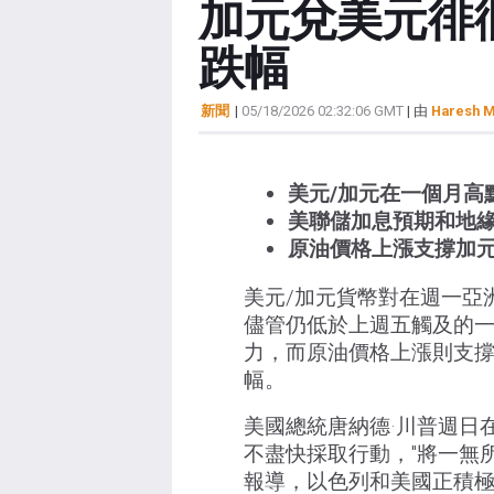
加元兌美元徘
跌幅
新聞
|
05/18/2026 02:32:06 GMT
| 由
Haresh M
美元/加元在一個月高
美聯儲加息預期和地
原油價格上漲支撐加
美元/加元貨幣對在週一亞洲
儘管仍低於上週五觸及的
力，而原油價格上漲則支
幅。
美國總統唐納德·川普週日在Tr
不盡快採取行動，"將一無所
報導，以色列和美國正積