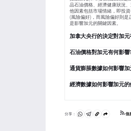
品石油價格、經濟健康狀況、
他因素包括市場情緒，即投資
(風險偏好)，而風險偏好則
是影響加元的關鍵因素。
加拿大央行的決定對加元
加拿大銀行(BoC)通過設定
到每個人的利率水平。加拿大
石油價格對加元有何影響
維持在1-3%。相對較高的
石油價格是影響加元價值的一
縮政策來影響信貸狀況，前者
價格往往對加元價值產生直接
通貨膨脹數據如何影響加
對加元的總需求會增加。如果
由於通貨膨脹降低了貨幣的價
易順差的可能性更大，這也支
代，隨著跨境資本管製的放松
經濟數據如何影響加元的
央行提高利率，從而吸引更多
宏觀經濟數據的發布衡量了經
全球投資者。這增加了對當地
和服務業pmi、就業和消費
有利。它不僅吸引了更多的外
致貨幣走強。然而，如果經濟
信
分享：
分
分
複
享
享
製