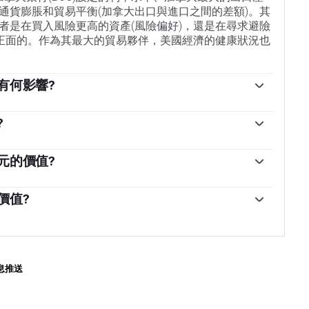
通貨膨脹和貿易平衡(加拿大出口與進口之間的差額)。其
者是在買入風險更高的資產(風險偏好)，還是在尋求避險
是正面的。作為其最大的貿易夥伴，美國經濟的健康狀況也
有何影響?
銀行間相互拆借的利率水平，對加元具有重大影響。這影響
央行的主要目標是通過上調或下調利率，將通貨膨脹率
?
利率往往對加元有利。加拿大央行還可以利用量化寬松和緊
個關鍵因素。石油是加拿大最大的出口產品，因此石油
對加元不利，後者對加元有利。
影響。一般來說，如果油價上漲，加元也會上漲，因為
元的價值?
油價下跌，情況正好相反。較高的油價也傾向於導致貿
值，傳統上一直被認為是一種貨幣的負面因素，但在現
持加元。
，情況實際上正好相反。較高的通貨膨脹率往往會導致
價值?
的資金流入，這些資金來自尋求利潤豐厚的投資場所的
濟的健康狀況，並可能對加元產生影響。GDP、製造業
貨幣的需求，在加拿大就是加元。
者信心調查等指標都能影響加元的走勢。強勁的經濟對加元
國投資，而且可能會鼓勵加拿大銀行提高利率，從而導
數據疲弱，加元可能會下跌。
息推送