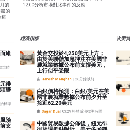
1月的
12:00分析市場對此事件的反應
群體的
於這
經濟指標
次要
而維
黃金交投於4,250美元上方；
由於美聯儲加息押注在美國非
農就業數據公布前支撐美元，
治標準時
上行似乎受限
由
Haresh Menghani
|
26分鐘以前
元徘
頭靜
白銀價格預測：白銀/美元在美
國非農就業數據公布前夕升至
接近62.20美元
林威治標準
由
Sagar Dua
|
03:29 格林威治標準時間
風險
中國貿易數據公佈後，紐元徘
前支
徊於週低點附近，美元多頭靜