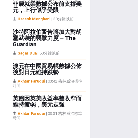
非農就業數據公布前支撐美
元，上行似乎受限
由
Haresh Menghani
|
30分鐘以前
沙特阿拉伯警告將加大對胡
塞武裝的襲擊力度 – The
Guardian
由
Sagar Dua
|
50分鐘以前
澳元在中國貿易帳數據公佈
後對日元維持跌勢
由
Akhtar Faruqui
|
03:42 格林威治標準
時間
英鎊因英美收益率差收窄而
維持疲弱，美元走強
由
Akhtar Faruqui
|
03:31 格林威治標準
時間