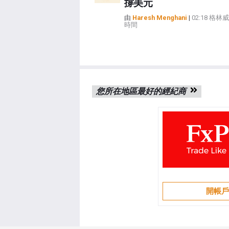
撐美元
由
Haresh Menghani
|
02:18 格
時間
您所在地區最好的經紀商
開帳