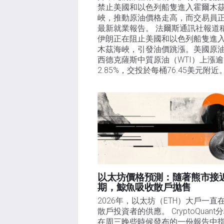
禁止美國和以色列船隻進入霍爾木
峽，推動原油價格走高，而交易員
最新就業報告。 法爾斯通訊社報道
伊朗正在阻止美國和以色列船隻進
木茲海峽，引發油價跳漲。美國原
西德克薩斯中質原油（WTI）上漲逾
2.85%，交投於每桶76.45美元附近
以太坊價格預測：隨著熊市接
期，鯨魚吸收散戶拋售​
2026年，以太坊（ETH）大戶一直
散戶投資者的供應。 CryptoQuant
在周三晚些時候發布的一份報告中