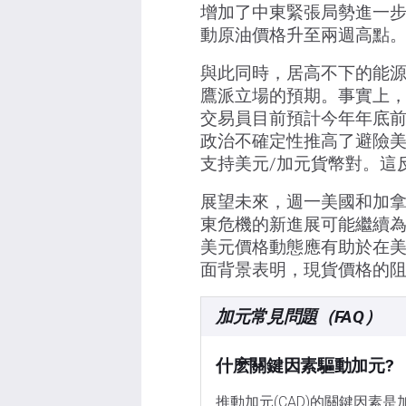
增加了中東緊張局勢進一
動原油價格升至兩週高點
與此同時，居高不下的能
鷹派立場的預期。事實上
交易員目前預計今年年底前
政治不確定性推高了避險美
支持美元/加元貨幣對。這
展望未來，週一美國和加
東危機的新進展可能繼續
美元價格動態應有助於在美
面背景表明，現貨價格的
加元常見問題（FAQ）
什麽關鍵因素驅動加元?
推動加元(CAD)的關鍵因素