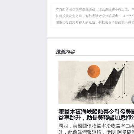
至
至
到
WhatsApp
Telegram
剪
本頁面資訊包含前瞻性陳述，涉及風險和不確定性。
貼
任何投資決定之前，你都應該做充分的調查。FXStr
開市場投資涉及很大的風險，包括損失全部或部分投
板
負責。本文僅代表作者個人觀點，並不代表FXStre
如果文章正文中沒有明確提到，在撰寫本文時，作者
FXStreet，作者沒有收到撰寫這篇文章的報酬。
FXStreet和作者不提供個性化的建議。作者對該資
推薦內容
失，傷害或損害由此資訊及其顯示或使用引起的。錯誤和
霍爾木茲海峽船舶禁令引發美
益率跳升，助長美聯儲加息押
周四，美國國債收益率沿收益率曲
升，此前媒體報道稱，伊朗-阿曼協