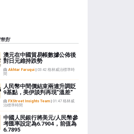
貨幣對
澳元在中國貿易帳數據公佈後
對日元維持跌勢
由
Akhtar Faruqui
|
03:42 格林威治標準時
間
人民幣中間價結束兩連升調貶
9基點，美伊談判再現“溫差”
由
FXStreet Insights Team
|
01:47 格林威
治標準時間
中國人民銀行將美元/人民幣參
考匯率設定為6.7904，前值為
6.7895