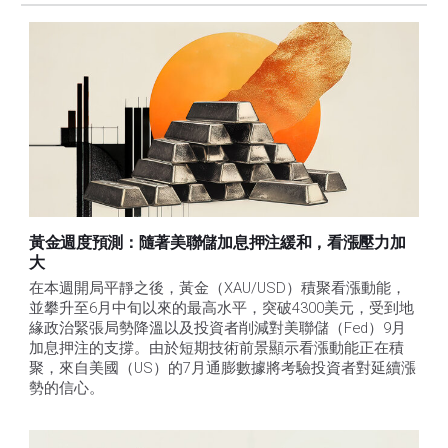
黃金週度預測：隨著美聯儲加息押注緩和，看漲壓力加
大
在本週開局平靜之後，黃金（XAU/USD）積聚看漲動能，
並攀升至6月中旬以來的最高水平，突破4300美元，受到地
緣政治緊張局勢降溫以及投資者削減對美聯儲（Fed）9月
加息押注的支撐。由於短期技術前景顯示看漲動能正在積
聚，來自美國（US）的7月通膨數據將考驗投資者對延續漲
勢的信心。 