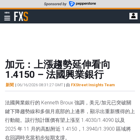
轉
至
FXStreet
MENU
主
顯
示
要
導
內
航
容
加元：上漲趨勢延伸看向
1.4150 – 法國興業銀行
新聞
|
06/16/2026 08:31:27 GMT
| 由
FXStreet Insights Team
法國興業銀行的 Kenneth Broux 強調，美元/加元已突破關
鍵下降趨勢線和多個月底部的上邊界，顯示出重新獲得的上
行動能。該行預計匯價有望上漲至 1.4030/1.4090 以及
2025 年 11 月的高點附近 1.4150，1.3940/1.3900 區域將
在回調時充當初步短期支撐。