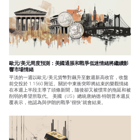
歐元/美元周度預測：美國通脹和戰爭低迷情緒將繼續影
響市場情緒
平淡的一週以歐元/美元貨幣對飆升至數週新高收官，收盤
前交投於 1.1560 附近。關於中東衝突即將結束的樂觀情緒
在本週上半段主導了頭條新聞，隨後卻又被慣常的拖延和被
削弱的希望所取代。 美國（US）總統唐納德-特朗普本週反
覆表示，他認為與伊朗的戰爭"很快"就會結束。