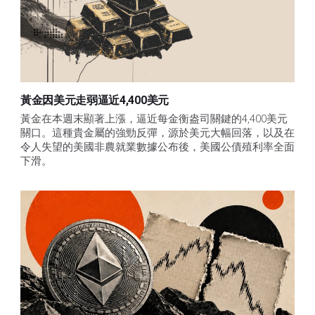
黃金因美元走弱逼近4,400美元
黃金在本週末顯著上漲，逼近每金衡盎司關鍵的4,400美元
關口。這種貴金屬的強勁反彈，源於美元大幅回落，以及在
令人失望的美國非農就業數據公布後，美國公債殖利率全面
下滑。