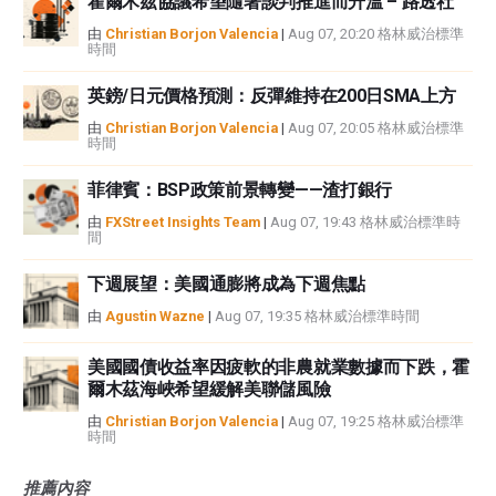
霍爾木茲協議希望隨著談判推進而升溫 – 路透社
由
Christian Borjon Valencia
|
Aug 07, 20:20 格林威治標準
時間
英鎊/日元價格預測：反彈維持在200日SMA上方
由
Christian Borjon Valencia
|
Aug 07, 20:05 格林威治標準
時間
菲律賓：BSP政策前景轉變——渣打銀行
由
FXStreet Insights Team
|
Aug 07, 19:43 格林威治標準時
間
下週展望：美國通膨將成為下週焦點
由
Agustin Wazne
|
Aug 07, 19:35 格林威治標準時間
美國國債收益率因疲軟的非農就業數據而下跌，霍
爾木茲海峽希望緩解美聯儲風險
由
Christian Borjon Valencia
|
Aug 07, 19:25 格林威治標準
時間
推薦內容