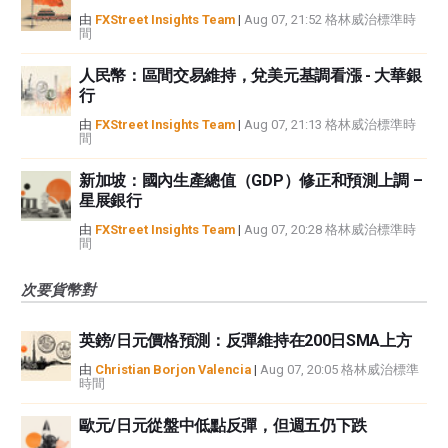
由
FXStreet Insights Team
|
Aug 07, 21:52 格林威治標準時
間
人民幣：區間交易維持，兌美元基調看漲 - 大華銀
行
由
FXStreet Insights Team
|
Aug 07, 21:13 格林威治標準時
間
新加坡：國內生產總值（GDP）修正和預測上調 –
星展銀行
由
FXStreet Insights Team
|
Aug 07, 20:28 格林威治標準時
間
次要貨幣對
英鎊/日元價格預測：反彈維持在200日SMA上方
由
Christian Borjon Valencia
|
Aug 07, 20:05 格林威治標準
時間
歐元/日元從盤中低點反彈，但週五仍下跌