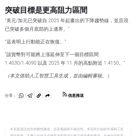
突破目標是更高阻力區間
"美元/加元已突破自 2025 年起畫出的下降趨勢線，並且現
已突破多個月底部的上邊界。"
"這表明上行動能正在恢復。"
"該貨幣對可能將上漲延伸至下一個目標區間
1.4030/1.4090 以及 2025 年 11 月的高點附近 1.4150。"
（本文借助人工智慧工具生成，並由編輯審核。）
信息推送
分享：
分
分
複
享
享
製
至
至
到
WhatsApp
Telegram
剪
本頁面資訊包含前瞻性陳述，涉及風險和不確定性。本頁所介紹的市場和工具
貼
僅供參考，不應以任何方式被視為購買或出售這些資產的建議。在做任何投資