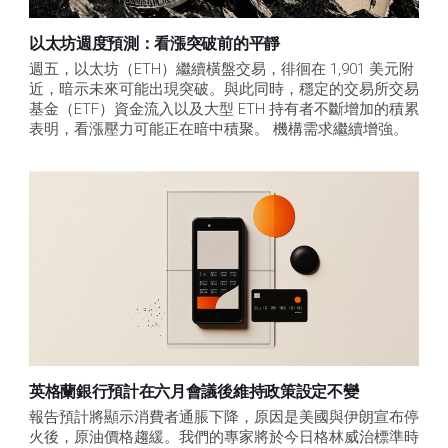
以太坊週度預測：看漲突破前的平靜
週五，以太坊（ETH）繼續橫盤交易，徘徊在 1,901 美元附
近，暗示未來可能出現突破。與此同時，穩定的交易所交易
基金（ETF）資金流入以及大型 ETH 持有者不斷增加的積累
表明，看漲壓力可能正在暗中積聚。 機構需求繼續增強。
英格蘭銀行預計在六月會議後維持政策設定不變
報告預計將顯示消費者通脹下降，原因是美國與伊朗宣布停
火後，原油價格趨緩。我們的專家將於今日格林威治標準時