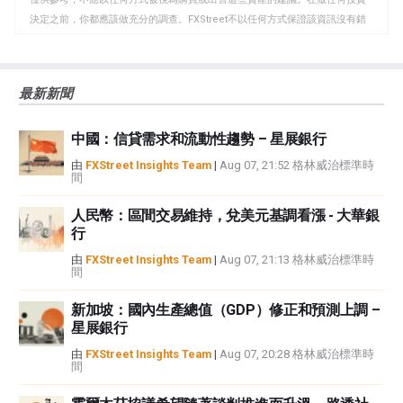
板
決定之前，你都應該做充分的調查。FXStreet不以任何方式保證該資訊沒有錯
誤、錯誤或重大錯報。它也不保證這些資料是及時的。在公開市場投資涉及很
大的風險，包括損失全部或部分投資，以及精神上的痛苦。所有與投資有關的
風險、損失和成本，包括本金的全部損失，均由您負責。本文僅代表作者個人
最新新聞
觀點，並不代表FXStreet或其廣告商的官方政策或立場。作者不對本頁連結的
資訊負責。
中國：信貸需求和流動性趨勢 – 星展銀行
如果文章正文中沒有明確提到，在撰寫本文時，作者在本文中提到的任何股票
中都沒有頭寸，也沒有與文中提到的任何公司有業務關係。除了FXStreet，作
由
FXStreet Insights Team
|
Aug 07, 21:52 格林威治標準時
間
者沒有收到撰寫這篇文章的報酬。
FXStreet和作者不提供個性化的建議。作者對該資訊的準確性、完整性或適用
人民幣：區間交易維持，兌美元基調看漲 - 大華銀
性不作任何陳述。FXStreet和作者將不承擔任何錯誤，遺漏或任何損失，傷害
行
或損害由此資訊及其顯示或使用引起的。錯誤和遺漏除外。本文作者和
FXStreet並非註冊投資顧問，本文內容無意提供任何投資建議。
由
FXStreet Insights Team
|
Aug 07, 21:13 格林威治標準時
間
新加坡：國內生產總值（GDP）修正和預測上調 –
星展銀行
由
FXStreet Insights Team
|
Aug 07, 20:28 格林威治標準時
間