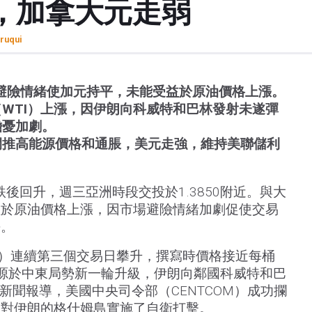
，加拿大元走弱
ruqui
避險情緒使加元持平，未能受益於原油價格上漲。
WTI）上漲，因伊朗向科威特和巴林發射未遂彈
擔憂加劇。
閉推高能源價格和通脹，美元走強，維持美聯儲利
後回升，週三亞洲時段交投於1.3850附近。與大
益於原油價格上漲，因市場避險情緒加劇促使交易
平。
I）連續第三個交易日攀升，撰寫時價格接近每桶
上漲源於中東局勢新一輪升級，伊朗向鄰國科威特和巴
新聞報導，美國中央司令部（CENTCOM）成功攔
並對伊朗的格什姆島實施了自衛打擊。