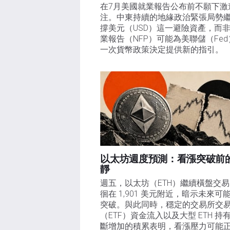
在7月美國就業報告公布前不願下激
注。中東持續的地緣政治緊張局勢
撐美元（USD）這一避險資產，而
業報告（NFP）可能為美聯儲（Fe
一次貨幣政策決定提供新的指引。
以太坊週度預測：看漲突破前
靜
週五，以太坊（ETH）繼續橫盤交
徊在 1,901 美元附近，暗示未來可
突破。與此同時，穩定的交易所交
（ETF）資金流入以及大型 ETH 持
斷增加的積累表明，看漲壓力可能