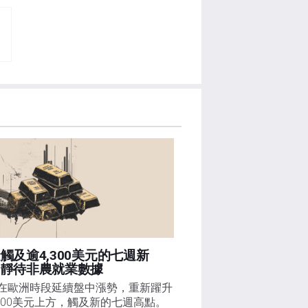
觸及逾4,300美元的七週新
，靜待非農就業數據
在歐洲時段延續盤中漲勢，重新躍升
,300美元上方，觸及新的七週高點。