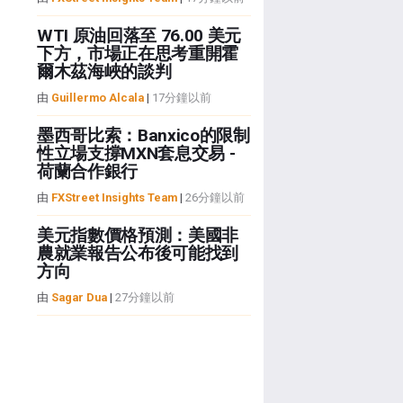
WTI 原油回落至 76.00 美元
下方，市場正在思考重開霍
爾木茲海峽的談判
由
Guillermo Alcala
|
17分鐘以前
墨西哥比索：Banxico的限制
性立場支撐MXN套息交易 -
荷蘭合作銀行
由
FXStreet Insights Team
|
26分鐘以前
美元指數價格預測：美國非
農就業報告公布後可能找到
方向
由
Sagar Dua
|
27分鐘以前