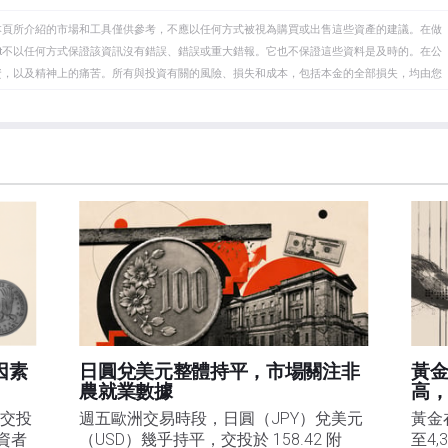
本頁所介紹的市場和工具僅供參考，不應以任何方式被視為購買或出售這些資產的建議。在做
eet不以任何方式保證該資訊沒有錯誤、錯誤或重大錯報。它也不保證這些資料是及時的。在公
資，以及精神上的痛苦。所有與投資有關的風險、損失和成本，包括本金的全部損失，均由您
et或其廣告商的官方政策或立場。作者不對本頁連結的資訊負責。
在本文中提到的任何股票中都沒有頭寸，也沒有與文中提到的任何公司有業務關係。除了
訊的準確性、完整性或適用性不作任何陳述。FXStreet和作者將不承擔任何錯誤，遺漏或任何損
遺漏除外。本文作者和FXStreet並非註冊投資顧問，本文內容無意提供任何投資建議。
因素
日圓兌美元整體持平，市場關注非
黃金
農就業數據
高
）交投
週五歐洲交易時段，日圓（JPY）兌美元
黃金
資者
（USD）幾乎持平，交投於 158.42 附
至4