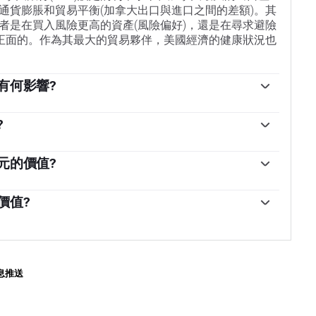
通貨膨脹和貿易平衡(加拿大出口與進口之間的差額)。其
者是在買入風險更高的資產(風險偏好)，還是在尋求避險
是正面的。作為其最大的貿易夥伴，美國經濟的健康狀況也
有何影響?
銀行間相互拆借的利率水平，對加元具有重大影響。這影響
央行的主要目標是通過上調或下調利率，將通貨膨脹率
?
利率往往對加元有利。加拿大央行還可以利用量化寬松和緊
個關鍵因素。石油是加拿大最大的出口產品，因此石油
對加元不利，後者對加元有利。
影響。一般來說，如果油價上漲，加元也會上漲，因為
元的價值?
油價下跌，情況正好相反。較高的油價也傾向於導致貿
值，傳統上一直被認為是一種貨幣的負面因素，但在現
持加元。
，情況實際上正好相反。較高的通貨膨脹率往往會導致
價值?
的資金流入，這些資金來自尋求利潤豐厚的投資場所的
濟的健康狀況，並可能對加元產生影響。GDP、製造業
貨幣的需求，在加拿大就是加元。
者信心調查等指標都能影響加元的走勢。強勁的經濟對加元
國投資，而且可能會鼓勵加拿大銀行提高利率，從而導
數據疲弱，加元可能會下跌。
息推送