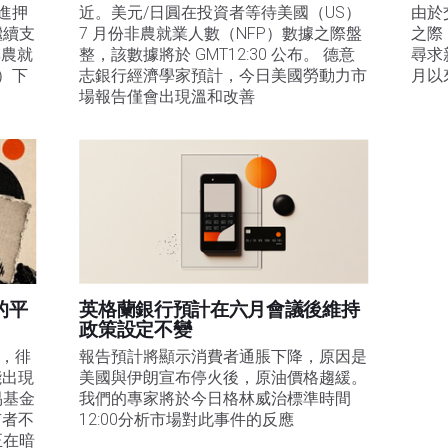
進押
近。美元/日圓在投資者等待美國（US）
由於
繼續支
7 月份非農就業人數（NFP）數據之際盤
之際
非農就
整，該數據將於 GMT12:30 公布。 德意
尋求
d）下
志銀行經濟學家預計，今日美國勞動力市
月以
場報告僅會出現溫和改善
的平
英格蘭銀行預計在六月會議後維持
政策設定不變
易，徘
報告預計將顯示消費者通脹下降，原因是
能出現
美國與伊朗宣布停火後，原油價格趨緩。
易基金
我們的專家將於今日格林威治標準時間
有者不
12:00分析市場對此事件的反應
正在暗