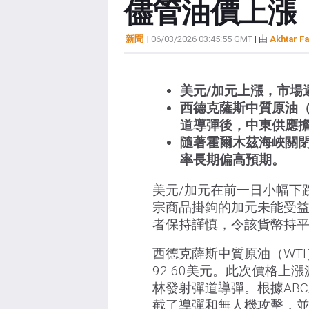
儘管油價上漲
新聞
|
06/03/2026 03:45:55 GMT
| 由
Akhtar Fa
美元/加元上漲，市場
西德克薩斯中質原油（
道導彈後，中東供應
隨著霍爾木茲海峽關
率長期偏高預期。
美元/加元在前一日小幅下跌
宗商品掛鉤的加元未能受
者保持謹慎，令該貨幣持
西德克薩斯中質原油（WT
92.60美元。此次價格
林發射彈道導彈。根據ABC
截了導彈和無人機攻擊，