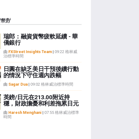
貨幣對
瑞郎：融資貨幣疲軟延續 - 華
僑銀行
由
FXStreet Insights Team
|
09:22 格林威
治標準時間
日圓在缺乏美日干預後續行動
的情況下守住週內跌幅
由
Sagar Dua
|
09:02 格林威治標準時間
英鎊/日元在213.00附近持
穩，財政擔憂和利差拖累日元
由
Haresh Menghani
|
07:55 格林威治標準
時間