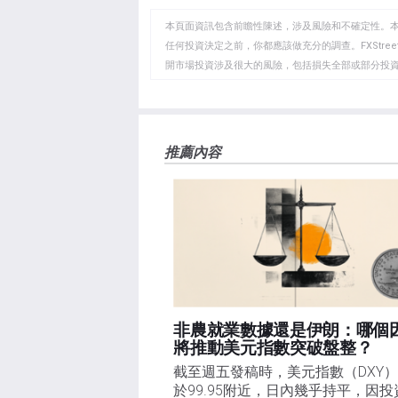
至
至
到
WhatsApp
Telegram
剪
本頁面資訊包含前瞻性陳述，涉及風險和不確定性。
貼
任何投資決定之前，你都應該做充分的調查。FXStr
開市場投資涉及很大的風險，包括損失全部或部分投
板
負責。本文僅代表作者個人觀點，並不代表FXStre
如果文章正文中沒有明確提到，在撰寫本文時，作者
FXStreet，作者沒有收到撰寫這篇文章的報酬。
FXStreet和作者不提供個性化的建議。作者對該資
推薦內容
失，傷害或損害由此資訊及其顯示或使用引起的。錯誤和
非農就業數據還是伊朗：哪個
將推動美元指數突破盤整？
截至週五發稿時，美元指數（DXY
於99.95附近，日內幾乎持平，因投