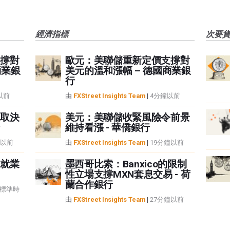
經濟指標
次要
撐對
歐元：美聯儲重新定價支撐對
商業銀
美元的溫和漲幅 – 德國商業銀
行
以前
由
FXStreet Insights Team
|
4分鐘以前
取決
美元：美聯儲收緊風險令前景
維持看漲 - 華僑銀行
鐘以前
由
FXStreet Insights Team
|
19分鐘以前
就業
墨西哥比索：Banxico的限制
性立場支撐MXN套息交易 - 荷
蘭合作銀行
治標準時
由
FXStreet Insights Team
|
27分鐘以前