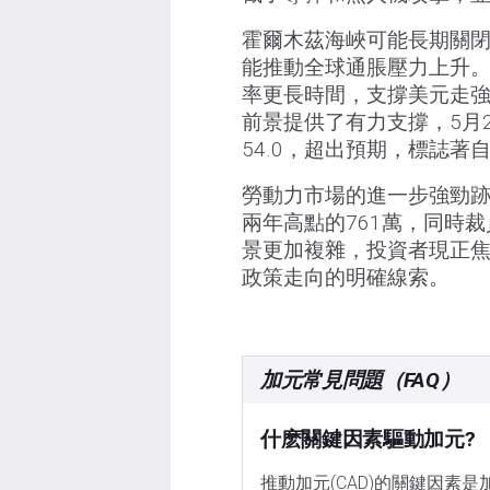
霍爾木茲海峽可能長期關
能推動全球通脹壓力上升
率更長時間，支撐美元走強
前景提供了有力支撐，5月2
54.0，超出預期，標誌著
勞動力市場的進一步強勁跡
兩年高點的761萬，同時
景更加複雜，投資者現正
政策走向的明確線索。
加元常見問題（FAQ）
什麽關鍵因素驅動加元?
推動加元(CAD)的關鍵因素