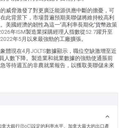
閉的威脅激發了對更廣泛能源供應中斷的擔憂，可
。在此背景下，市場普遍預期美聯儲將維持較高利
。美國經濟的韌性為這一"高利率長期化"貨幣政策
026年ISM製造業採購經理人指數從52.7躍升至
自2022年5月以來最強勁的工廠擴張。
象體現在4月JOLTS數據顯示，職位空缺激增至近
裁員人數下降。製造業和就業數據的強勁使通脹前
焦急等待週五的非農就業報告，以獲取美聯儲未來
是加拿大銀行(BoC)設定的利率水平、加拿大最大的出口產