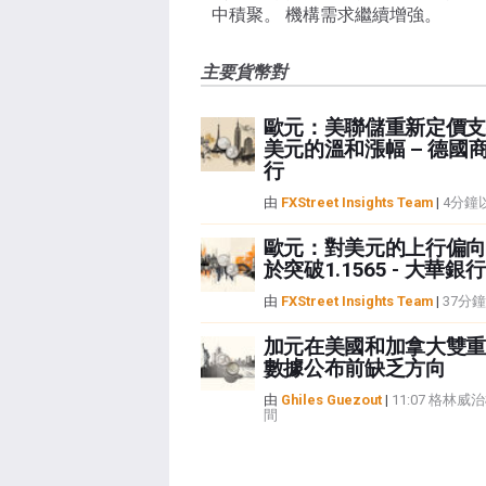
中積聚。 機構需求繼續增強。
主要貨幣對
歐元：美聯儲重新定價支
美元的溫和漲幅 – 德國
行
由
FXStreet Insights Team
|
4分鐘
歐元：對美元的上行偏向
於突破1.1565 - 大華銀行
由
FXStreet Insights Team
|
37分
加元在美國和加拿大雙重
數據公布前缺乏方向
由
Ghiles Guezout
|
11:07 格林威
間