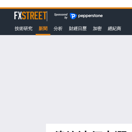
轉
至
FXStreet
主
要
技術研究
新聞
分析
財經日歷
加密
經紀商
內
容