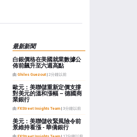
最新新聞
白銀價格在美國就業數據公
佈前飆升至六週高點
由
Ghiles Guezout
|
2分鐘以前
歐元：美聯儲重新定價支撐
對美元的溫和漲幅 – 德國商
業銀行
由
FXStreet Insights Team
|
3分鐘以前
美元：美聯儲收緊風險令前
景維持看漲 - 華僑銀行
由
FXStreet Insights Team
|
17分鐘以前