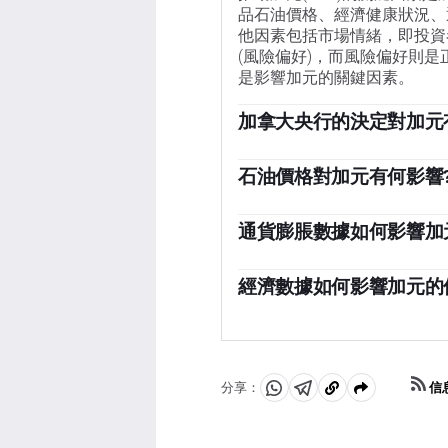
品石油價格、經濟健康狀況、
他因素包括市場情緒，即投資
(風險偏好)，而風險偏好則
是影響加元的關鍵因素。
加拿大央行的決定對加元
加拿大銀行(BoC)通過設定
到每個人的利率水平。加拿大
石油價格對加元有何影響
維持在1-3%。相對較高的
石油價格是影響加元價值的一
縮政策來影響信貸狀況，前者
價格往往對加元價值產生直接
通貨膨脹數據如何影響加
對加元的總需求會增加。如果
由於通貨膨脹降低了貨幣的價
易順差的可能性更大，這也支
代，隨著跨境資本管製的放松
經濟數據如何影響加元的
央行提高利率，從而吸引更多
宏觀經濟數據的發布衡量了經
全球投資者。這增加了對當地
和服務業pmi、就業和消費
有利。它不僅吸引了更多的外
致貨幣走強。然而，如果經濟
信
分享：
分
分
複
享
享
製