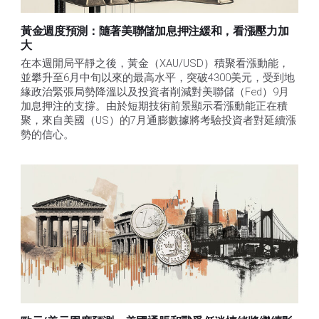
黃金週度預測：隨著美聯儲加息押注緩和，看漲壓力加
大
在本週開局平靜之後，黃金（XAU/USD）積聚看漲動能，
並攀升至6月中旬以來的最高水平，突破4300美元，受到地
緣政治緊張局勢降溫以及投資者削減對美聯儲（Fed）9月
加息押注的支撐。由於短期技術前景顯示看漲動能正在積
聚，來自美國（US）的7月通膨數據將考驗投資者對延續漲
勢的信心。 