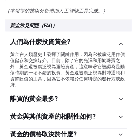
（本報導的技術分析借助人工智能工具完成。）
黃金常見問題（FAQ）
人們為什麽投資黃金?
黃金在人類歷史上發揮了關鍵作用，因為它被廣泛用作價
值儲存和交換媒介。目前，除了它的光澤和用於珠寶之
外，黃金還被廣泛視為避險資產，這意味著它被認為是動
蕩時期的一項不錯的投資。黃金還被廣泛視為對沖通脹和
貨幣貶值的工具，因為它不依賴於任何特定的發行方或政
府。
誰買的黃金最多?
各國央行是最大的黃金持有者。為了在動蕩時期支撐本國
貨幣，各國央行傾向於使儲備多樣化，並購買黃金，以提
黃金與其他資產的相關性如何?
高人們對經濟和貨幣實力的看法。高黃金儲備可以成為一
黃金與美元和美國國債呈負相關，兩者都是主要的儲備資
個國家償付能力的信任來源。根據世界黃金協會的數據，
產和避險資產。當美元貶值時，黃金往往會上漲，使投資
黃金的價格取決於什麽?
各國央行在2022年增加了1136噸黃金儲備，價值約700億