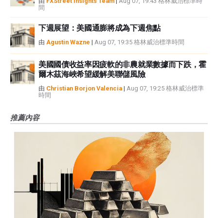
由
FXStreet Insights Team
|
Aug 07, 19:43 格林威治標準時
間
下週展望：美國通膨將成為下週焦點
由
Agustin Wazne
|
Aug 07, 19:35 格林威治標準時間
美國國債收益率因疲軟的非農就業數據而下跌，霍
爾木茲海峽希望緩解美聯儲風險
由
Christian Borjon Valencia
|
Aug 07, 19:25 格林威治標準
時間
推薦內容