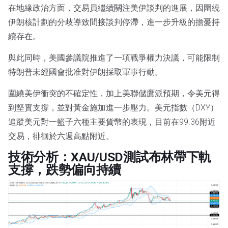
在地緣政治方面，交易員繼續關注美伊談判的進展，因圍繞
伊朗核計劃的分歧導致間接談判停滯，進一步升級的擔憂持
續存在。
與此同時，美國參議院推進了一項戰爭權力決議，可能限制
特朗普未經國會批准對伊朗採取軍事行動。
圍繞美伊衝突的不確定性，加上美聯儲鷹派預期，令美元得
到堅實支撐，並對黃金施加進一步壓力。美元指數（DXY）
追蹤美元對一籃子六種主要貨幣的表現，目前在99.36附近
交易，徘徊於六週高點附近。
技術分析：XAU/USD測試布林帶下軌
支撐，跌勢偏向持續