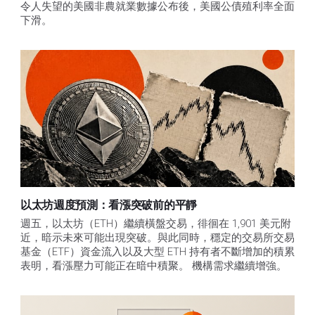
令人失望的美國非農就業數據公布後，美國公債殖利率全面
下滑。
以太坊週度預測：看漲突破前的平靜
週五，以太坊（ETH）繼續橫盤交易，徘徊在 1,901 美元附
近，暗示未來可能出現突破。與此同時，穩定的交易所交易
基金（ETF）資金流入以及大型 ETH 持有者不斷增加的積累
表明，看漲壓力可能正在暗中積聚。 機構需求繼續增強。