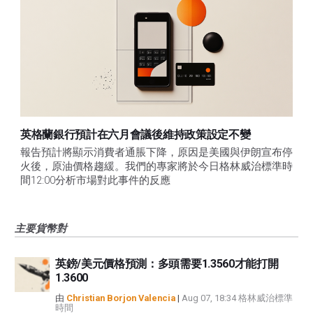
英格蘭銀行預計在六月會議後維持政策設定不變
報告預計將顯示消費者通脹下降，原因是美國與伊朗宣布停
火後，原油價格趨緩。我們的專家將於今日格林威治標準時
間12:00分析市場對此事件的反應
主要貨幣對
英鎊/美元價格預測：多頭需要1.3560才能打開
1.3600
由
Christian Borjon Valencia
|
Aug 07, 18:34 格林威治標準
時間