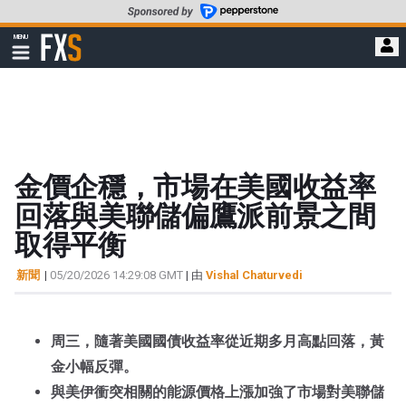
轉
至
FXStreet
MENU
主
顯
示
要
導
內
航
容
金價企穩，市場在美國收益率
回落與美聯儲偏鷹派前景之間
取得平衡
新聞
|
05/20/2026 14:29:08 GMT
| 由
Vishal Chaturvedi
周三，隨著美國國債收益率從近期多月高點回落，黃
金小幅反彈。
與美伊衝突相關的能源價格上漲加強了市場對美聯儲