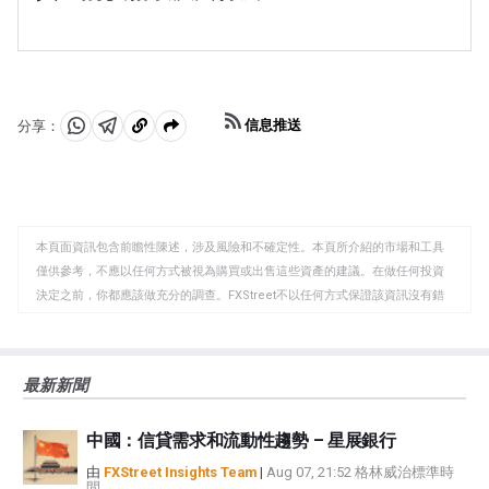
者和央行能夠在動蕩時期實現資產多元化。黃金與風險資
美元。這是有記錄以來最高的年度購買量。中國、印度和
由於各種各樣的因素，價格可能會變動。地緣政治不穩定
產也呈負相關。股市的反彈往往會壓低金價，而風險較高
土耳其等新興經濟體的央行正在迅速增加黃金儲備。
或對深度衰退的擔憂可能會迅速推高黃金價格，因其避險
的市場的拋售往往有利於黃金。
地位。作為一種低收益資產，黃金往往會隨著利率下降而
上漲，而較高的資金成本通常會拖累黃金。盡管如此，由
於資產以美元(XAU/USD)定價，大多數走勢取決於美元
信息推送
分享：
(USD)的表現。強勢美元傾向於控製金價，而弱勢美元則
分
分
複
可能推高金價。
享
享
製
至
至
到
WhatsApp
Telegram
剪
本頁面資訊包含前瞻性陳述，涉及風險和不確定性。本頁所介紹的市場和工具
貼
僅供參考，不應以任何方式被視為購買或出售這些資產的建議。在做任何投資
板
決定之前，你都應該做充分的調查。FXStreet不以任何方式保證該資訊沒有錯
誤、錯誤或重大錯報。它也不保證這些資料是及時的。在公開市場投資涉及很
大的風險，包括損失全部或部分投資，以及精神上的痛苦。所有與投資有關的
風險、損失和成本，包括本金的全部損失，均由您負責。本文僅代表作者個人
最新新聞
觀點，並不代表FXStreet或其廣告商的官方政策或立場。作者不對本頁連結的
資訊負責。
中國：信貸需求和流動性趨勢 – 星展銀行
如果文章正文中沒有明確提到，在撰寫本文時，作者在本文中提到的任何股票
中都沒有頭寸，也沒有與文中提到的任何公司有業務關係。除了FXStreet，作
由
FXStreet Insights Team
|
Aug 07, 21:52 格林威治標準時
間
者沒有收到撰寫這篇文章的報酬。