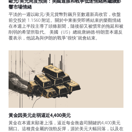
歐元/美元周度預測：美國通脹和戰爭低迷情緒將繼續影
響市場情緒
平淡的一週以歐元/美元貨幣對飆升至數週新高收官，收盤
前交投於 1.1560 附近。關於中東衝突即將結束的樂觀情緒
在本週上半段主導了頭條新聞，隨後卻又被慣常的拖延和被
削弱的希望所取代。 美國（US）總統唐納德-特朗普本週反
覆表示，他認為與伊朗的戰爭"很快"就會結束。
黃金因美元走弱逼近4,400美元
黃金在本週末顯著上漲，逼近每金衡盎司關鍵的4,400美元
關口。這種貴金屬的強勁反彈，源於美元大幅回落，以及在