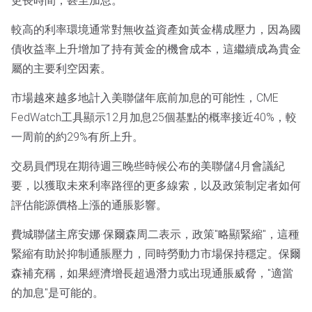
更長時間，甚至加息。
較高的利率環境通常對無收益資產如黃金構成壓力，因為國
債收益率上升增加了持有黃金的機會成本，這繼續成為貴金
屬的主要利空因素。
市場越來越多地計入美聯儲年底前加息的可能性，CME
FedWatch工具顯示12月加息25個基點的概率接近40%，較
一周前的約29%有所上升。
交易員們現在期待週三晚些時候公布的美聯儲4月會議紀
要，以獲取未來利率路徑的更多線索，以及政策制定者如何
評估能源價格上漲的通脹影響。
費城聯儲主席安娜·保爾森周二表示，政策"略顯緊縮"，這種
緊縮有助於抑制通脹壓力，同時勞動力市場保持穩定。保爾
森補充稱，如果經濟增長超過潛力或出現通脹威脅，"適當
的加息"是可能的。