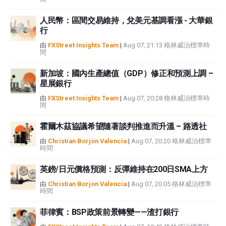
FXStreet和作者不提供個性化的建議。作者對該資訊的準確性、完整性或適用
人民幣：區間交易維持，兌美元基調看漲 - 大華銀
性不作任何陳述。FXStreet和作者將不承擔任何錯誤，遺漏或任何損失，傷害
行
或損害由此資訊及其顯示或使用引起的。錯誤和遺漏除外。本文作者和
FXStreet並非註冊投資顧問，本文內容無意提供任何投資建議。
由
FXStreet Insights Team
|
Aug 07, 21:13 格林威治標準時
間
新加坡：國內生產總值（GDP）修正和預測上調 –
星展銀行
由
FXStreet Insights Team
|
Aug 07, 20:28 格林威治標準時
間
霍爾木茲協議希望隨著談判推進而升溫 – 路透社
由
Christian Borjon Valencia
|
Aug 07, 20:20 格林威治標準
時間
英鎊/日元價格預測：反彈維持在200日SMA上方
由
Christian Borjon Valencia
|
Aug 07, 20:05 格林威治標準
時間
菲律賓：BSP政策前景轉變——渣打銀行