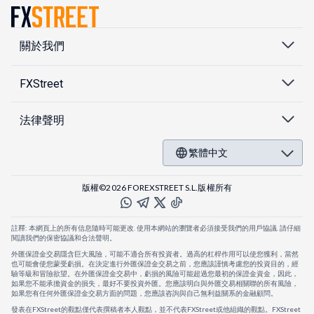
關於我們
FXStreet
法律聲明
繁體中文
版權©2026 FOREXSTREET S.L.版權所有
註釋: 本網頁上的所有信息隨時可能更改. 使用本網站的瀏覽者必須接受我們的用戶協議. 請仔細
閱讀我們的保密協議和合法聲明。
外匯保證金交易隱含巨大風險，可能不適合所有投資者。過高的杠桿作用可以使您獲利，當然
也可能會使您蒙受虧損。在決定進行外匯保證金交易之前，您應該謹慎考慮您的投資目的，經
驗等級和冒險欲望。在外匯保證金交易中，虧損的風險可能超過您最初的保證金資金，因此，
如果您不能承擔資金的損失，最好不要投資外匯。您應該明白與外匯交易相關聯的所有風險，
如果您有任何外匯保證金交易方面的問題，您應該咨詢與自己無利益關系的金融顧問。
發表在FXStreet的觀點僅代表撰稿者本人觀點，並不代表FXStreet或他組織的觀點。FXStreet