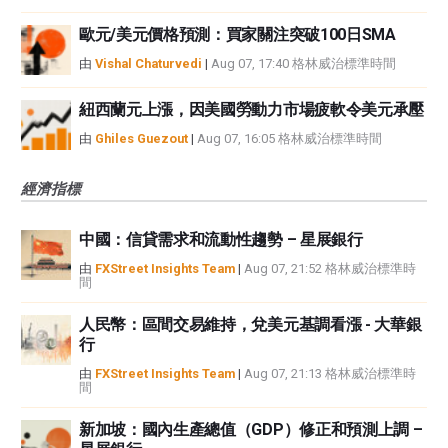
歐元/美元價格預測：買家關注突破100日SMA
由
Vishal Chaturvedi
|
Aug 07, 17:40 格林威治標準時間
紐西蘭元上漲，因美國勞動力市場疲軟令美元承壓
由
Ghiles Guezout
|
Aug 07, 16:05 格林威治標準時間
經濟指標
中國：信貸需求和流動性趨勢 – 星展銀行
由
FXStreet Insights Team
|
Aug 07, 21:52 格林威治標準時
間
人民幣：區間交易維持，兌美元基調看漲 - 大華銀
行
由
FXStreet Insights Team
|
Aug 07, 21:13 格林威治標準時
間
新加坡：國內生產總值（GDP）修正和預測上調 –