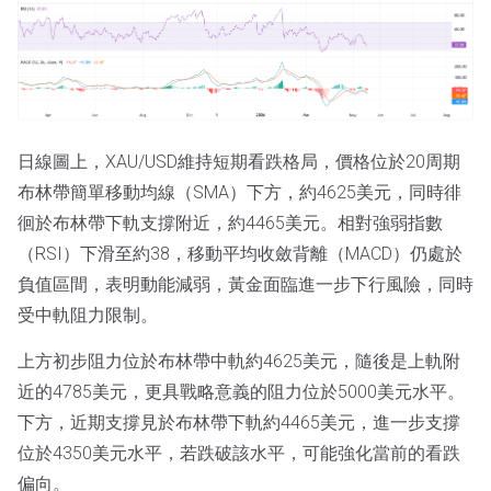
日線圖上，XAU/USD維持短期看跌格局，價格位於20周期
布林帶簡單移動均線（SMA）下方，約4625美元，同時徘
徊於布林帶下軌支撐附近，約4465美元。相對強弱指數
（RSI）下滑至約38，移動平均收斂背離（MACD）仍處於
負值區間，表明動能減弱，黃金面臨進一步下行風險，同時
受中軌阻力限制。
上方初步阻力位於布林帶中軌約4625美元，隨後是上軌附
近的4785美元，更具戰略意義的阻力位於5000美元水平。
下方，近期支撐見於布林帶下軌約4465美元，進一步支撐
位於4350美元水平，若跌破該水平，可能強化當前的看跌
偏向。