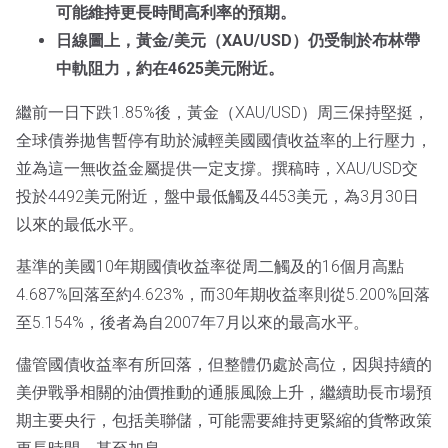
可能維持更長時間高利率的預期。
日線圖上，黃金/美元（XAU/USD）仍受制於布林帶
中軌阻力，約在4625美元附近。
繼前一日下跌1.85%後，黃金（XAU/USD）周三保持堅挺，
全球債券拋售暫停有助於減輕美國國債收益率的上行壓力，
並為這一無收益金屬提供一定支撐。撰稿時，XAU/USD交
投於4492美元附近，盤中最低觸及4453美元，為3月30日
以來的最低水平。
基準的美國10年期國債收益率從周二觸及的16個月高點
4.687%回落至約4.623%，而30年期收益率則從5.200%回落
至5.154%，後者為自2007年7月以來的最高水平。
儘管國債收益率有所回落，但整體仍處於高位，因與持續的
美伊戰爭相關的油價推動的通脹風險上升，繼續助長市場預
期主要央行，包括美聯儲，可能需要維持更緊縮的貨幣政策