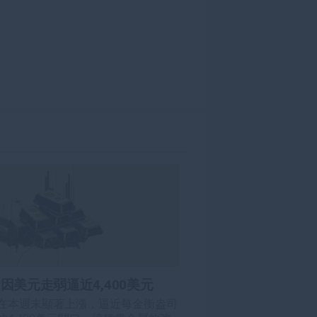
因美元走弱逼近4,400美元
在本週末顯著上漲，逼近每金衡盎司