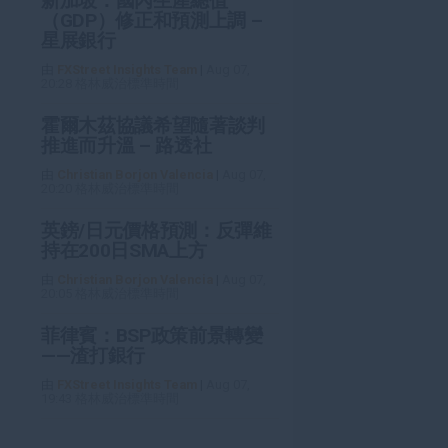
新加坡：國內生產總值
（GDP）修正和預測上調 –
星展銀行
由
FXStreet Insights Team
|
Aug 07,
20:28 格林威治標準時間
霍爾木茲協議希望隨著談判
推進而升溫 – 路透社
由
Christian Borjon Valencia
|
Aug 07,
20:20 格林威治標準時間
英鎊/日元價格預測：反彈維
持在200日SMA上方
由
Christian Borjon Valencia
|
Aug 07,
20:05 格林威治標準時間
菲律賓：BSP政策前景轉變
——渣打銀行
由
FXStreet Insights Team
|
Aug 07,
19:43 格林威治標準時間