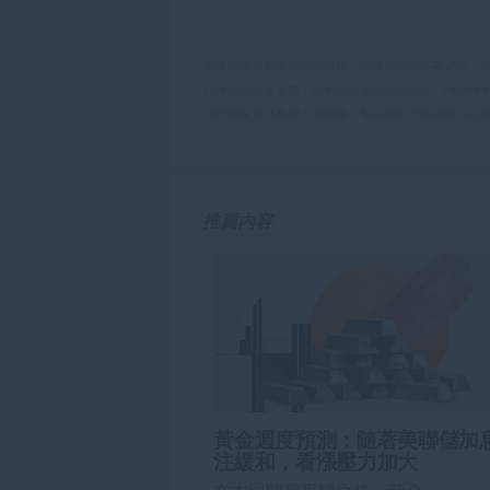
享
享
製
至
至
到
WhatsApp
Telegram
剪
本頁面資訊包含前瞻性陳述，涉及風險和不確定性。
貼
任何投資決定之前，你都應該做充分的調查。FXStr
開市場投資涉及很大的風險，包括損失全部或部分投
板
負責。本文僅代表作者個人觀點，並不代表FXStre
如果文章正文中沒有明確提到，在撰寫本文時，作者
FXStreet，作者沒有收到撰寫這篇文章的報酬。
FXStreet和作者不提供個性化的建議。作者對該資
推薦內容
失，傷害或損害由此資訊及其顯示或使用引起的。錯誤和
黃金週度預測：隨著美聯儲加
注緩和，看漲壓力加大