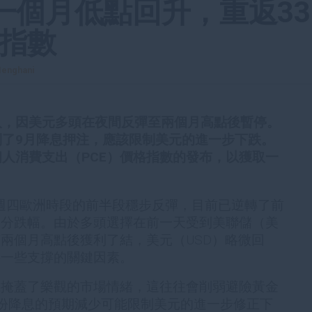
一個月低點回升，重返33
價指數
enghani
入，因美元多頭在夜間反彈至兩個月高點後暫停。
制了9月降息押注，應該限制美元的進一步下跌。
人消費支出（PCE）價格指數的發布，以獲取一
週四歐洲時段的前半段穩步反彈，目前已逆轉了前
部分跌幅。由於多頭選擇在前一天受到美聯儲（美
兩個月高點後獲利了結，美元（USD）略微回
供一些支撐的關鍵因素。
上掩蓋了樂觀的市場情緒，這往往會削弱避險黃金
份降息的預期減少可能限制美元的進一步修正下