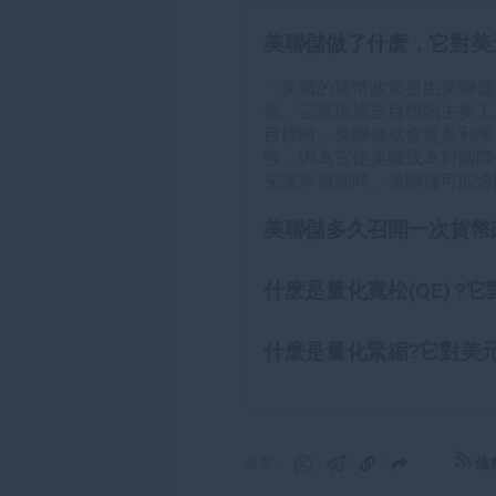
美聯儲做了什麽，它對美
「美國的貨幣政策是由美聯儲
業。它實現這些目標的主要工
目標時，美聯儲就會提高利率，
強，因為它使美國成為對國際
失業率過高時，美聯儲可能會
美聯儲多久召開一次貨幣
美聯儲每年召開八次政策會議，
幣政策決定。聯邦公開市場委
什麽是量化寬松(QE) ?
紐約聯邦儲備銀行行長，以及
「在極端情況下，美聯儲可能
行長的任期為一年，輪流擔任
的金融體系中大幅增加信貸流
什麽是量化緊縮?它對美
極低時使用。這是美聯儲在2
量化緊縮(QT)是量化寬松
多的美元，並用這些美元從金
有的到期債券的本金再投資於
信
分享：
分
分
複