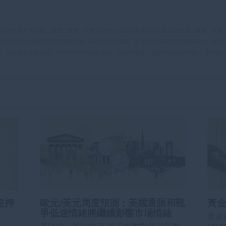
本頁所介紹的市場和工具僅供參考，不應以任何方式被視為購買或出售這些資產的建議。在做
eet不以任何方式保證該資訊沒有錯誤、錯誤或重大錯報。它也不保證這些資料是及時的。在公
資，以及精神上的痛苦。所有與投資有關的風險、損失和成本，包括本金的全部損失，均由您
et或其廣告商的官方政策或立場。作者不對本頁連結的資訊負責。
在本文中提到的任何股票中都沒有頭寸，也沒有與文中提到的任何公司有業務關係。除了
訊的準確性、完整性或適用性不作任何陳述。FXStreet和作者將不承擔任何錯誤，遺漏或任何損
遺漏除外。本文作者和FXStreet並非註冊投資顧問，本文內容無意提供任何投資建議。
息押
歐元/美元周度預測：美國通脹和戰
黃金
爭低迷情緒將繼續影響市場情緒
黃金