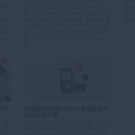
平淡的一週以歐元/美元貨幣對飆升至數
關鍵
升至6
週新高收官，收盤前交投於 1.1560 附
勁反
美
近。關於中東衝突即將結束的樂觀情緒在
失望
及投資
本週上半段主導了頭條新聞，隨後卻又被
債殖
注的
慣常的拖延和被削弱的希望所取代。 美
動能正
國（US）總統唐納德-特朗普本週反覆表
膨數據
示，他認為與伊朗的戰爭"很快"就會結
束。
的平
英格蘭銀行預計在六月會議後維持
政策設定不變
易，徘
報告預計將顯示消費者通脹下降，原因是
能出現
美國與伊朗宣布停火後，原油價格趨緩。