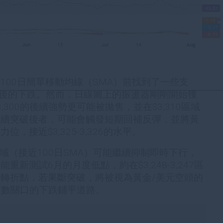
100日簡單移動均線（SMA）前找到了一些支
C後的下跌。然而，日線圖上的振盪器剛剛開始獲
300的後續強勢更可能被拋售，並在$3,310區域
持續突破後者，可能會觸發短期回補反彈，並將黃
，接近$3,325-3,326的水平。
270區域（接近100日SMA）可能繼續抑制即時下行，
新測試6月的月度低點，約在$3,248-3,247區
轉折點，若果斷突破，將被視為黃金/美元空頭的
0整數關口的下跌鋪平道路。