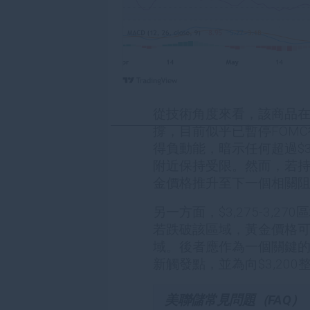
從技術角度來看，該商品在
撐，目前似乎已暫停FOM
得負動能，暗示任何超過$3,
附近保持受限。然而，若
金價格推升至下一個相關阻力位
另一方面，$3,275-3,
若跌破該區域，黃金價格可能重
域。後者應作為一個關鍵的
新觸發點，並為向$3,20
美聯儲常見問題（FAQ）