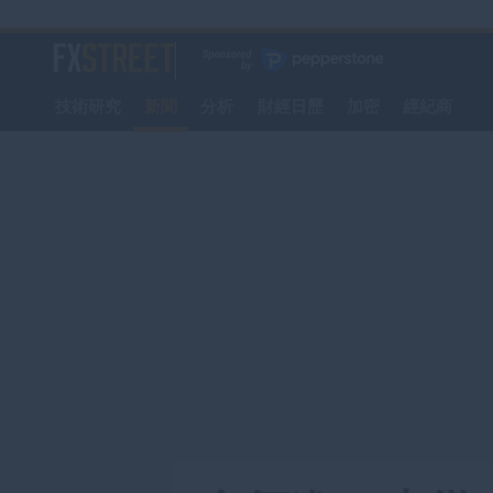
轉
至
FXStreet
主
要
技術研究
新聞
分析
財經日歷
加密
經紀商
內
容