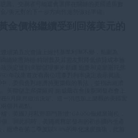
成逆風。交易者可能還會選擇在關鍵的美國通脹數
金/美元對的下一步方向性走勢做好準備。
黃金價格繼續受到回落美元的
在連續第五次會議上維持基準利率不變，範圍為
儘管美國總統唐納德·特朗普及其盟友對降低借貸成本施
該決定遭到美聯儲理事米歇爾·鮑曼和克里斯托弗·
993年以來首次有兩位理事對利率決定表示異議。
明中，委員會對經濟持更樂觀的看法，並指出經濟
。美聯儲主席傑羅姆·鮑威爾在會後新聞發布會上
否在9月降息做出決定。這一消息加上樂觀的美國宏
至兩個月高點。
，美國7月私營部門新增104,000個就業崗位，
000個。與此同時，美國商務部發布的初步國內生產
示，經濟在第二季度以3.0%的年化速度擴張，此前