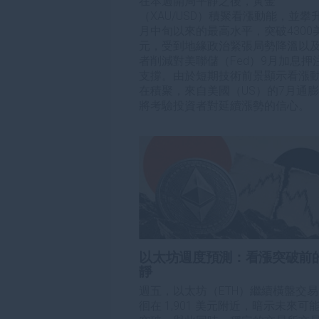
在本週開局平靜之後，黃金
（XAU/USD）積聚看漲動能，並攀
月中旬以來的最高水平，突破4300
元，受到地緣政治緊張局勢降溫以
者削減對美聯儲（Fed）9月加息押
支撐。由於短期技術前景顯示看漲
在積聚，來自美國（US）的7月通
將考驗投資者對延續漲勢的信心。 
以太坊週度預測：看漲突破前
靜
週五，以太坊（ETH）繼續橫盤交
徊在 1,901 美元附近，暗示未來可