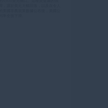
的4,400美元關口。這種貴金屬的強
彈，源於美元大幅回落，以及在令人
的美國非農就業數據公布後，美國公
利率全面下滑。