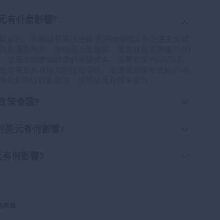
元有什麽影響?
製定的。美聯儲有兩項使命:實現物價穩定和促進充分就
具是調整利率。當物價上漲過快，通脹超過美聯儲2%的
從而增加整個經濟的借貸成本。這導致美元(USD)走
投資者更具吸引力的投資場所。當通貨膨脹率低於2%或
降低利率以鼓勵借貸，這將給美元帶來壓力。」
政策會議?
由聯邦公開市場委員會(FOMC)評估經濟狀況並做出貨
員會由12名美聯儲官員參加，其中包括7名理事會成員、
它對美元有何影響?
其余11名地區儲備銀行行長中的4名，這些地區儲備銀行
會采取量化寬松政策(QE)。量化寬松是美聯儲在陷入困境
。」
動的過程。這是一種非標準的政策措施，在危機或通脹
元有何影響?
008年金融危機期間的首選武器。它涉及到美聯儲印刷更
的反向過程，即美聯儲停止從金融機構購買債券，不再將其持
融機構購買高評級債券。量化寬松通常會削弱美元。」
購買新債券。這通常對美元的價值是有利的。
息推送