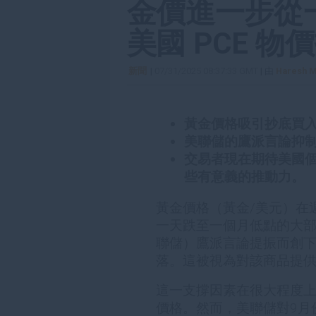
金價進一步從
美國 PCE 物
新聞
|
07/31/2025 08:37:33 GMT
| 由
Haresh M
黃金價格吸引抄底買
美聯儲的鷹派言論抑
交易者現在期待美國個
些有意義的推動力。
黃金價格（黃金/美元）在
一天跌至一個月低點的大
聯儲）鷹派言論提振而創下
落。這被視為對該商品提
這一支撐因素在很大程度
價格。然而，美聯儲對9月