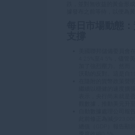
跌，並對無收益的黃金形
據發布之前等待，以便為黃
每日市場動態：
支撐
美國聯邦儲備委員會
4.25%至4.5%，
加了強烈壓力。然而，
沃勒的反對。這是自1
在隨附的貨幣政策聲
繼續以穩健的速度擴張
表示，央行尚未就是
觀數據，推動美元升
自動數據處理公司報告稱
此前修正為減少23,
總值（GDP）報告顯
季度收縮0.5%。