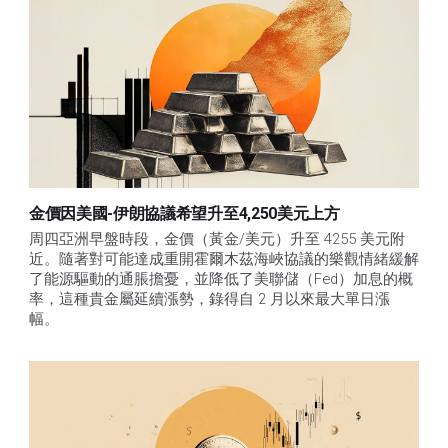
金價因美國-伊朗協議希望升至4,250美元上方
周四亞洲早盤時段，金價（黃金/美元）升至 4255 美元附
近。隨著對可能達成重開霍爾木茲海峽協議的樂觀情緒緩解
了能源驅動的通脹擔憂，並降低了美聯儲（Fed）加息的概
率，這種貴金屬延續漲勢，錄得自 2 月以來最大單日漲
幅。 