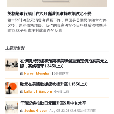
英格蘭銀行預計在六月會議後維持政策設定不變
報告預計將顯示消費者通脹下降，原因是美國與伊朗宣布停
火後，原油價格趨緩。我們的專家將於今日格林威治標準時
間12:00分析市場對此事件的反應
主要貨幣對
在伊朗局勢緩和預期和美聯儲重新定價拖累美元之
際，英鎊穩守1.3450上方
由
Haresh Menghani
|
6分鐘以前
歐元在美國數據疲軟後升至1.1550上方
由
Lallalit Srijandorn
|
6分鐘以前
干預記錄推動日元回升至5月中旬水平
由
Joshua Gibson
|
Aug 05, 23:03 格林威治標準時間