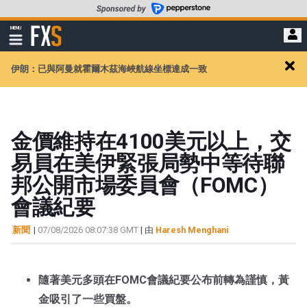
轉
至
FXStreet
MENU
主
顯
示
要
導
內
伊朗：已與阿曼就霍爾木茲海峽航線坐標達成一致
航
Clos
容
alert
金價維持在4100美元以上，交
易員在美伊緊張局勢中等待聯
邦公開市場委員會（FOMC）
會議紀要
新聞
|
07/08/2026 08:07:38 GMT
| 由
Haresh Menghani
隨著美元多頭在FOMC會議紀要公布前轉為謹慎，黃
金吸引了一些買盤。