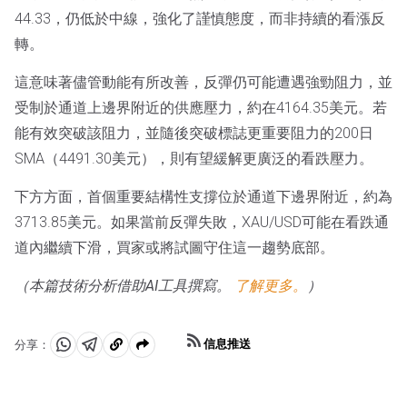
44.33，仍低於中線，強化了謹慎態度，而非持續的看漲反
轉。
這意味著儘管動能有所改善，反彈仍可能遭遇強勁阻力，並
受制於通道上邊界附近的供應壓力，約在4164.35美元。若
能有效突破該阻力，並隨後突破標誌更重要阻力的200日
SMA（4491.30美元），則有望緩解更廣泛的看跌壓力。
下方方面，首個重要結構性支撐位於通道下邊界附近，約為
3713.85美元。如果當前反彈失敗，XAU/USD可能在看跌通
道內繼續下滑，買家或將試圖守住這一趨勢底部。
（本篇技術分析借助AI工具撰寫。
了解更多。
）
信息推送
分享：
分
分
複
享
享
製
至
至
到