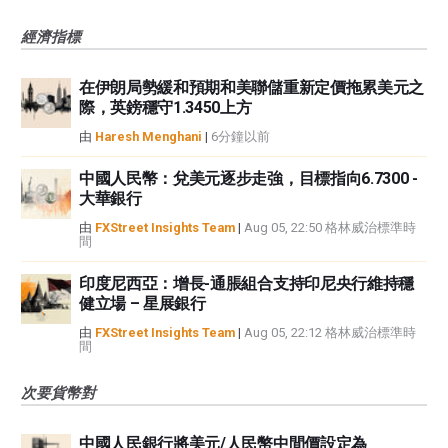
經濟指標
在伊朗局勢緩和預期和美聯儲重新定價拖累美元之
際，英鎊穩守1.3450上方
由
Haresh Menghani
|
6分鐘以前
中國人民幣：兌美元逐步走強，目標指向6.7300 -
大華銀行
由
FXStreet Insights Team
|
Aug 05, 22:50 格林威治標準時
間
印度尼西亞：增長-通脹組合支持印尼央行維持穩
健立場 – 星展銀行
由
FXStreet Insights Team
|
Aug 05, 22:12 格林威治標準時
間
次要貨幣對
中國人民銀行將美元/人民幣中間價設定為