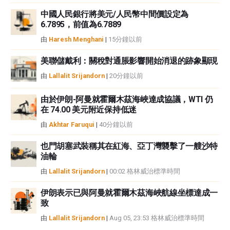
中國人民銀行將美元/人民幣中間價設定為
6.7895，前值為6.7889
由
Haresh Menghani
|
15分鐘以前
美聯儲戴利：關稅對通脹影響開始消退的跡象顯現
由
Lallalit Srijandorn
|
20分鐘以前
由於伊朗-阿曼就霍爾木茲海峽達成協議，WTI 仍
在 74.00 美元附近保持低迷
由
Akhtar Faruqui
|
40分鐘以前
也門胡塞武裝稱其在紅海、亞丁灣襲擊了一艘沙特
油輪
由
Lallalit Srijandorn
|
00:02 格林威治標準時間
伊朗表示已與阿曼就霍爾木茲海峽航線坐標達成一
致
由
Lallalit Srijandorn
|
Aug 05, 23:53 格林威治標準時間