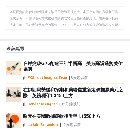
WhatsApp
Telegram
剪
本頁面資訊包含前瞻性陳述，涉及風險和不確定性。本頁所介紹的市場和工具
貼
僅供參考，不應以任何方式被視為購買或出售這些資產的建議。在做任何投資
板
決定之前，你都應該做充分的調查。FXStreet不以任何方式保證該資訊沒有錯
誤、錯誤或重大錯報。它也不保證這些資料是及時的。在公開市場投資涉及很
大的風險，包括損失全部或部分投資，以及精神上的痛苦。所有與投資有關的
風險、損失和成本，包括本金的全部損失，均由您負責。本文僅代表作者個人
最新新聞
觀點，並不代表FXStreet或其廣告商的官方政策或立場。作者不對本頁連結的
資訊負責。
在岸突破6.75創逾三年半新高，美方高調造勢美伊
如果文章正文中沒有明確提到，在撰寫本文時，作者在本文中提到的任何股票
協議
中都沒有頭寸，也沒有與文中提到的任何公司有業務關係。除了FXStreet，作
者沒有收到撰寫這篇文章的報酬。
由
FXStreet Insights Team
|
3分鐘以前
FXStreet和作者不提供個性化的建議。作者對該資訊的準確性、完整性或適用
性不作任何陳述。FXStreet和作者將不承擔任何錯誤，遺漏或任何損失，傷害
在伊朗局勢緩和預期和美聯儲重新定價拖累美元之
際，英鎊穩守1.3450上方
或損害由此資訊及其顯示或使用引起的。錯誤和遺漏除外。本文作者和
FXStreet並非註冊投資顧問，本文內容無意提供任何投資建議。
由
Haresh Menghani
|
12分鐘以前
歐元在美國數據疲軟後升至1.1550上方
由
Lallalit Srijandorn
|
12分鐘以前