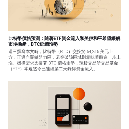
比特幣價格預測：隨著ETF資金流入和美伊和平希望緩解
市場擔憂，BTC延續漲勢
週三撰寫本文時，比特幣（BTC）交投於 64,316 美元上
方，正邁向關鍵阻力區，若突破該區域則意味著將進一步上
漲。機構需求支撐著 BTC 價格走勢，現貨交易所交易基金
（ETF）本週迄今已連續第二天錄得資金流入。