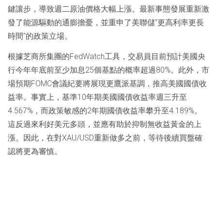
鍵讓步，導致週二原油價格大幅上漲。最新事態發展重新激
發了能源驅動的通膨擔憂，並重申了美聯儲"更高利率更長
時間"的政策立場。
根據芝商所集團的FedWatch工具，交易員目前預計美國央
行今年年底前至少加息25個基點的概率超過80%。此外，市
場預期FOMC會議紀要將展現更鷹派基調，推高美國國債收
益率。事實上，基準10年期美國國債收益率週三升至
4.567%，而政策敏感的2年期國債收益率攀升至4.189%。
這反過來利好美元多頭，並應有助於抑制無收益黃金的上
漲。因此，在對XAU/USD重新做多之前，等待後續買盤確
認將更為審慎。