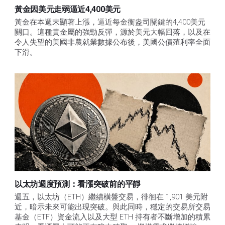
黃金因美元走弱逼近4,400美元
黃金在本週末顯著上漲，逼近每金衡盎司關鍵的4,400美元
關口。這種貴金屬的強勁反彈，源於美元大幅回落，以及在
令人失望的美國非農就業數據公布後，美國公債殖利率全面
下滑。
以太坊週度預測：看漲突破前的平靜
週五，以太坊（ETH）繼續橫盤交易，徘徊在 1,901 美元附
近，暗示未來可能出現突破。與此同時，穩定的交易所交易
基金（ETF）資金流入以及大型 ETH 持有者不斷增加的積累