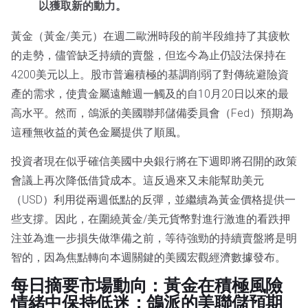
以獲取新的動力。
黃金（黃金/美元）在週二歐洲時段的前半段維持了其疲軟
的走勢，儘管缺乏持續的賣盤，但迄今為止仍設法保持在
4200美元以上。股市普遍積極的基調削弱了對傳統避險資
產的需求，使貴金屬遠離週一觸及的自10月20日以來的最
高水平。然而，鴿派的美國聯邦儲備委員會（Fed）預期為
這種無收益的黃色金屬提供了順風。
投資者現在似乎確信美國中央銀行將在下週即將召開的政策
會議上再次降低借貸成本。這反過來又未能幫助美元
（USD）利用從兩週低點的反彈，並繼續為黃金價格提供一
些支撐。因此，在圍繞黃金/美元貨幣對進行激進的看跌押
注並為進一步損失做準備之前，等待強勁的持續賣盤將是明
智的，因為焦點轉向本週關鍵的美國宏觀經濟數據發布。
每日摘要市場動向：黃金在積極風險
情緒中保持低迷；鴿派的美聯儲預期