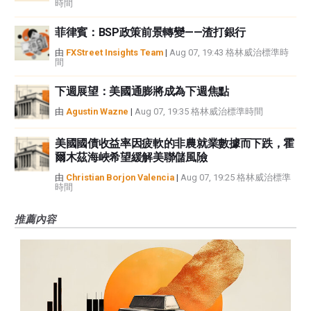
時間
菲律賓：BSP政策前景轉變——渣打銀行
由
FXStreet Insights Team
|
Aug 07, 19:43 格林威治標準時
間
下週展望：美國通膨將成為下週焦點
由
Agustin Wazne
|
Aug 07, 19:35 格林威治標準時間
美國國債收益率因疲軟的非農就業數據而下跌，霍
爾木茲海峽希望緩解美聯儲風險
由
Christian Borjon Valencia
|
Aug 07, 19:25 格林威治標準
時間
推薦內容