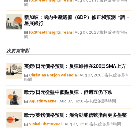
由
FXStreet Insights Team
|
Aug 07, 21:13 格林威治標準時
間
新加坡：國內生產總值（GDP）修正和預測上調 –
星展銀行
由
FXStreet Insights Team
|
Aug 07, 20:28 格林威治標準時
間
次要貨幣對
英鎊/日元價格預測：反彈維持在200日SMA上方
由
Christian Borjon Valencia
|
Aug 07, 20:05 格林威治標準
時間
歐元/日元從盤中低點反彈，但週五仍下跌
由
Agustin Wazne
|
Aug 07, 18:50 格林威治標準時間
歐元/英鎊價格預測：混合動能信號指向更多盤整
由
Vishal Chaturvedi
|
Aug 07, 12:16 格林威治標準時間