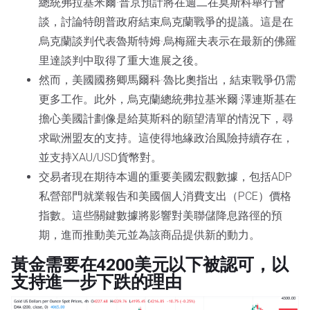
總統弗拉基米爾·普京預計將在週二在莫斯科舉行會
談，討論特朗普政府結束烏克蘭戰爭的提議。這是在
烏克蘭談判代表魯斯特姆·烏梅羅夫表示在最新的佛羅
里達談判中取得了重大進展之後。
然而，美國國務卿馬爾科·魯比奧指出，結束戰爭仍需
更多工作。此外，烏克蘭總統弗拉基米爾·澤連斯基在
擔心美國計劃像是給莫斯科的願望清單的情況下，尋
求歐洲盟友的支持。這使得地緣政治風險持續存在，
並支持XAU/USD貨幣對。
交易者現在期待本週的重要美國宏觀數據，包括ADP
私營部門就業報告和美國個人消費支出（PCE）價格
指數。這些關鍵數據將影響對美聯儲降息路徑的預
期，進而推動美元並為該商品提供新的動力。
黃金需要在4200美元以下被認可，以
支持進一步下跌的理由