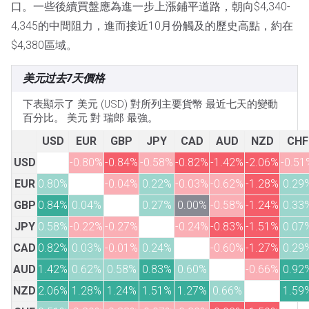
口。一些後續買盤應為進一步上漲鋪平道路，朝向$4,340-
4,345的中間阻力，進而接近10月份觸及的歷史高點，約在
$4,380區域。
美元过去7天價格
下表顯示了 美元 (USD) 對所列主要貨幣 最近七天的變動
百分比。 美元 對 瑞郎 最強。
USD
EUR
GBP
JPY
CAD
AUD
NZD
CHF
USD
-0.80%
-0.84%
-0.58%
-0.82%
-1.42%
-2.06%
-0.51
EUR
0.80%
-0.04%
0.22%
-0.03%
-0.62%
-1.28%
0.29
GBP
0.84%
0.04%
0.27%
0.00%
-0.58%
-1.24%
0.33
JPY
0.58%
-0.22%
-0.27%
-0.24%
-0.83%
-1.51%
0.07
CAD
0.82%
0.03%
-0.01%
0.24%
-0.60%
-1.27%
0.29
AUD
1.42%
0.62%
0.58%
0.83%
0.60%
-0.66%
0.92
NZD
2.06%
1.28%
1.24%
1.51%
1.27%
0.66%
1.59