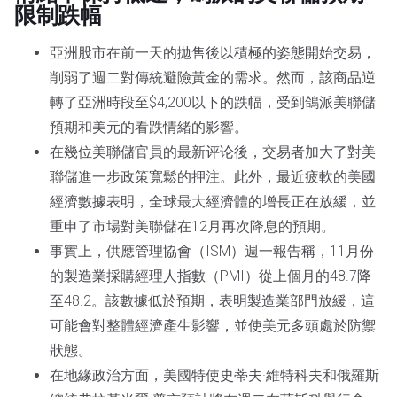
限制跌幅
亞洲股市在前一天的拋售後以積極的姿態開始交易，
削弱了週二對傳統避險黃金的需求。然而，該商品逆
轉了亞洲時段至$4,200以下的跌幅，受到鴿派美聯儲
預期和美元的看跌情緒的影響。
在幾位美聯儲官員的最新评论後，交易者加大了對美
聯儲進一步政策寬鬆的押注。此外，最近疲軟的美國
經濟數據表明，全球最大經濟體的增長正在放緩，並
重申了市場對美聯儲在12月再次降息的預期。
事實上，供應管理協會（ISM）週一報告稱，11月份
的製造業採購經理人指數（PMI）從上個月的48.7降
至48.2。該數據低於預期，表明製造業部門放緩，這
可能會對整體經濟產生影響，並使美元多頭處於防禦
狀態。
在地緣政治方面，美國特使史蒂夫·維特科夫和俄羅斯