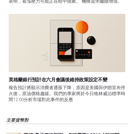
表明，看漲壓力可能正在暗中積聚。 機構需求繼續增強。
英格蘭銀行預計在六月會議後維持政策設定不變
報告預計將顯示消費者通脹下降，原因是美國與伊朗宣布停
火後，原油價格趨緩。我們的專家將於今日格林威治標準時
間12:00分析市場對此事件的反應
主要貨幣對