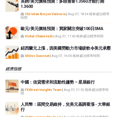
英鎊/美元價格預測：多頭需要1.3560才能打開
1.3600
由
Christian Borjon Valencia
|
Aug 07, 18:34 格林威治標準
時間
歐元/美元價格預測：買家關注突破100日SMA
由
Vishal Chaturvedi
|
Aug 07, 17:40 格林威治標準時間
紐西蘭元上漲，因美國勞動力市場疲軟令美元承壓
由
Ghiles Guezout
|
Aug 07, 16:05 格林威治標準時間
經濟指標
中國：信貸需求和流動性趨勢 – 星展銀行
由
FXStreet Insights Team
|
Aug 07, 21:52 格林威治標準時
間
人民幣：區間交易維持，兌美元基調看漲 - 大華銀
行