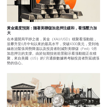
黃金週度預測：隨著美聯儲加息押注緩和，看漲壓力加
大
在本週開局平靜之後，黃金（XAU/USD）積聚看漲動能，
並攀升至6月中旬以來的最高水平，突破4300美元，受到地
緣政治緊張局勢降溫以及投資者削減對美聯儲（Fed）9月
加息押注的支撐。由於短期技術前景顯示看漲動能正在積
聚，來自美國（US）的7月通膨數據將考驗投資者對延續漲
勢的信心。 