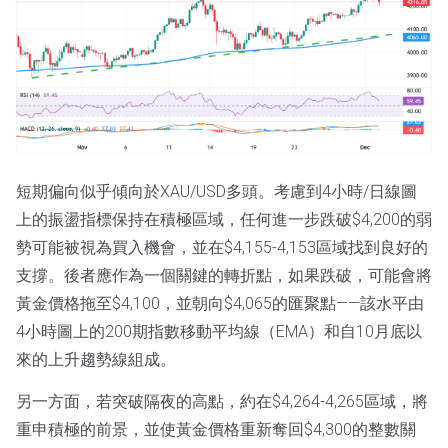
短期偏向似乎傾向於XAU/USD多頭。考慮到4小時/日線圖
上的振盪指標保持在積極區域，任何進一步跌破$4,200的弱
勢可能被視為買入機會，並在$4,155-4,153區域找到良好的
支撐。後者應作為一個關鍵的轉折點，如果跌破，可能會將
黃金價格拖至$4,100，並朝向$4,065的匯聚點——該水平由
4小時圖上的200期指數移動平均線（EMA）和自10月底以
來的上升趨勢線組成。
另一方面，若突破隔夜的高點，約在$4,264-4,265區域，將
重申積極的前景，並使黃金價格重新奪回$4,300的整數關