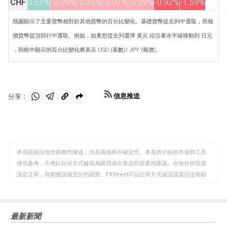
CHF
0.51%
-0.29%
-0.33%
-0.07%
-0.29%
-0.92%
-1.59%
熱圖顯示了主要貨幣相對於其他貨幣的百分比變化。基礎貨幣從左列中選取，而報
價貨幣從頂部行中選取。例如，如果您從左列選擇 美元 竝沿著水平線移動到 日元
，則框中顯示的百分比變化將表示 USD (基數)/ JPY (報價)。
信息推送
分享：
分
分
複
享
享
製
至
至
到
WhatsApp
Telegram
剪
本頁面資訊包含前瞻性陳述，涉及風險和不確定性。本頁所介紹的市場和工具
貼
僅供參考，不應以任何方式被視為購買或出售這些資產的建議。在做任何投資
板
決定之前，你都應該做充分的調查。FXStreet不以任何方式保證該資訊沒有錯
誤、錯誤或重大錯報。它也不保證這些資料是及時的。在公開市場投資涉及很
大的風險，包括損失全部或部分投資，以及精神上的痛苦。所有與投資有關的
風險、損失和成本，包括本金的全部損失，均由您負責。本文僅代表作者個人
最新新聞
觀點，並不代表FXStreet或其廣告商的官方政策或立場。作者不對本頁連結的