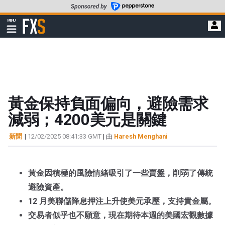
轉
至
FXStreet
MENU
主
顯
示
要
導
內
航
容
黃金保持負面偏向，避險需求
減弱；4200美元是關鍵
新聞
|
12/02/2025 08:41:33 GMT
| 由
Haresh Menghani
黃金因積極的風險情緒吸引了一些賣盤，削弱了傳統
避險資產。
12 月美聯儲降息押注上升使美元承壓，支持貴金屬。
交易者似乎也不願意，現在期待本週的美國宏觀數據