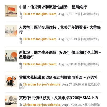
資訊負責。
中國：信貸需求和流動性趨勢 – 星展銀行
如果文章正文中沒有明確提到，在撰寫本文時，作者在本文中提到的任何股票
中都沒有頭寸，也沒有與文中提到的任何公司有業務關係。除了FXStreet，作
由
FXStreet Insights Team
|
Aug 07, 21:52 格林威治標準時
間
者沒有收到撰寫這篇文章的報酬。
FXStreet和作者不提供個性化的建議。作者對該資訊的準確性、完整性或適用
人民幣：區間交易維持，兌美元基調看漲 - 大華銀
性不作任何陳述。FXStreet和作者將不承擔任何錯誤，遺漏或任何損失，傷害
行
或損害由此資訊及其顯示或使用引起的。錯誤和遺漏除外。本文作者和
FXStreet並非註冊投資顧問，本文內容無意提供任何投資建議。
由
FXStreet Insights Team
|
Aug 07, 21:13 格林威治標準時
間
新加坡：國內生產總值（GDP）修正和預測上調 –
星展銀行
由
FXStreet Insights Team
|
Aug 07, 20:28 格林威治標準時
間
霍爾木茲協議希望隨著談判推進而升溫 – 路透社
由
Christian Borjon Valencia
|
Aug 07, 20:20 格林威治標準
時間
英鎊/日元價格預測：反彈維持在200日SMA上方
由
Christian Borjon Valencia
|
Aug 07, 20:05 格林威治標準