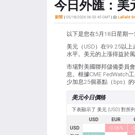
今日外匯：美
新聞
|
05/18/2026 06:53:45 GMT
| 由
Lallalit S
以下是您在5月18日星期
美元（USD）在99.25
水平。美元的上漲得益於
市場對美國聯邦儲備委員會
息。根據CME FedWat
少加息25個基點（bps）的
美元今日價格
下表顯示了 美元 (USD) 對
USD
EUR
USD
-0.06%
-