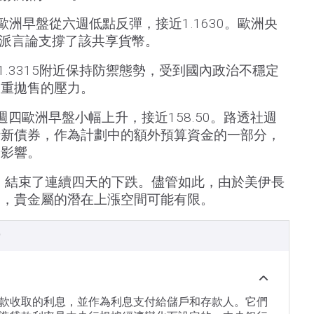
歐洲早盤從六週低點反彈，接近1.1630。歐洲央
鷹派言論支撐了該共享貨幣。
1.3315附近保持防禦態勢，受到國內政治不穩定
嚴重拋售的壓力。
週四歐洲早盤小幅上升，接近158.50。路透社週
行新債券，作為計劃中的額外預算資金的一部分，
濟影響。
元，結束了連續四天的下跌。儘管如此，由於美伊長
憂，貴金屬的潛在上漲空間可能有限。
）
款收取的利息，並作為利息支付給儲戶和存款人。它們