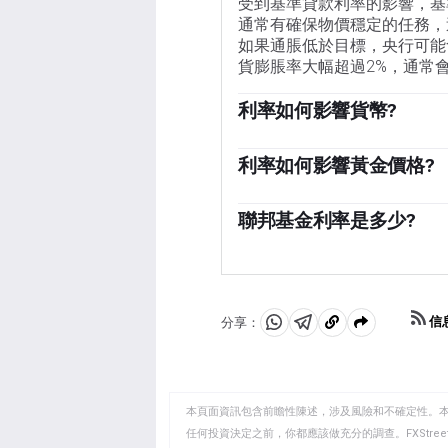
受到基準貸款利率的影響，基
通常有確保物價穩定的任務，
如果通脹低於目標，央行可能
貨膨脹率大幅超過2%，通常
利率如何影響貨幣?
較高的利率通常有助於一個國
力。
利率如何影響黃金價格?
「總體而言，較高的利率會對
本，而不是投資於有息資產或
聯邦基金利率是多少?
格，而由於黃金是以美元計價
「聯邦基金利率是美國各銀行相
定的經常被引用的總體利率。它被
這種情況下為5.00%)是引
易所(CME)的Fed wat
信
分享：
分
分
複
決定的預期。」
享
享
製
至
至
到
WhatsApp
Telegram
剪
本頁面資訊包含前瞻性陳述，涉及風險和不確定性。
貼
任何投資決定之前，你都應該做充分的調查。FXStr