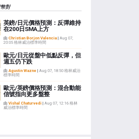
貨幣對
英鎊/日元價格預測：反彈維持
在200日SMA上方
由
Christian Borjon Valencia
|
Aug 07,
20:05 格林威治標準時間
歐元/日元從盤中低點反彈，但
週五仍下跌
由
Agustin Wazne
|
Aug 07, 18:50 格林威治
標準時間
歐元/英鎊價格預測：混合動能
信號指向更多盤整
由
Vishal Chaturvedi
|
Aug 07, 12:16 格林
威治標準時間