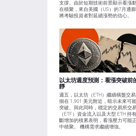
支撐。由於短期技術前景顯示看漲
在積聚，來自美國（US）的7月通
將考驗投資者對延續漲勢的信心。 
以太坊週度預測：看漲突破前
靜
週五，以太坊（ETH）繼續橫盤交
徊在 1,901 美元附近，暗示未來可
突破。與此同時，穩定的交易所交
（ETF）資金流入以及大型 ETH 持
斷增加的積累表明，看漲壓力可能
中積聚。 機構需求繼續增強。