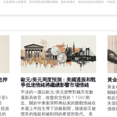
資，以及精神上的痛苦。所有與投資有關的風險、損失和成本，包括本金的全部損失，均由您
et或其廣告商的官方政策或立場。作者不對本頁連結的資訊負責。
在本文中提到的任何股票中都沒有頭寸，也沒有與文中提到的任何公司有業務關係。除了
訊的準確性、完整性或適用性不作任何陳述。FXStreet和作者將不承擔任何錯誤，遺漏或任何損
遺漏除外。本文作者和FXStreet並非註冊投資顧問，本文內容無意提供任何投資建議。
息押
歐元/美元周度預測：美國通脹和戰
黃金
爭低迷情緒將繼續影響市場情緒
黃金
平淡的一週以歐元/美元貨幣對飆升至數
關鍵
升至6
週新高收官，收盤前交投於 1.1560 附
勁反
美
近。關於中東衝突即將結束的樂觀情緒在
失望
及投資
本週上半段主導了頭條新聞，隨後卻又被
債殖
注的
慣常的拖延和被削弱的希望所取代。 美