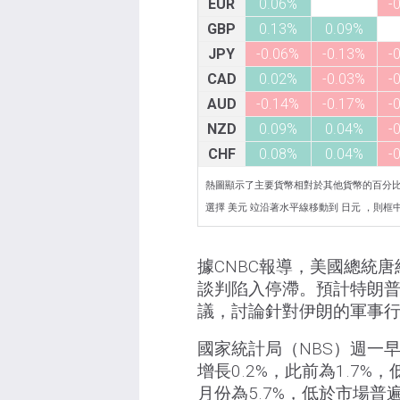
EUR
0.06%
-
GBP
0.13%
0.09%
JPY
-0.06%
-0.13%
-
CAD
0.02%
-0.03%
-
AUD
-0.14%
-0.17%
-
NZD
0.09%
0.04%
-
CHF
0.08%
0.04%
-
熱圖顯示了主要貨幣相對於其他貨幣的百分
選擇 美元 竝沿著水平線移動到 日元 ，則框中顯示
據CNBC報導，美國總統唐
談判陷入停滯。預計特朗
議，討論針對伊朗的軍事
國家統計局（NBS）週一
增長0.2%，此前為1.7%
月份為5.7%，低於市場普遍