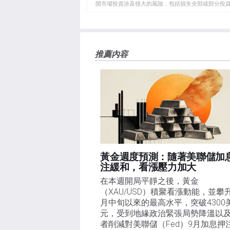
開市場投資涉及很大的風險，包括損失全部或部分投
板
負責。本文僅代表作者個人觀點，並不代表FXStre
如果文章正文中沒有明確提到，在撰寫本文時，作者
FXStreet，作者沒有收到撰寫這篇文章的報酬。
FXStreet和作者不提供個性化的建議。作者對該資
推薦內容
失，傷害或損害由此資訊及其顯示或使用引起的。錯誤和
黃金週度預測：隨著美聯儲加
注緩和，看漲壓力加大
在本週開局平靜之後，黃金
（XAU/USD）積聚看漲動能，並攀
月中旬以來的最高水平，突破4300
元，受到地緣政治緊張局勢降溫以
者削減對美聯儲（Fed）9月加息押