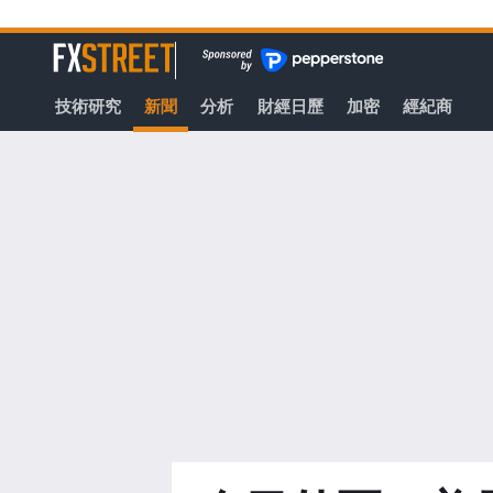
轉
至
FXStreet
主
要
技術研究
新聞
分析
財經日歷
加密
經紀商
內
容