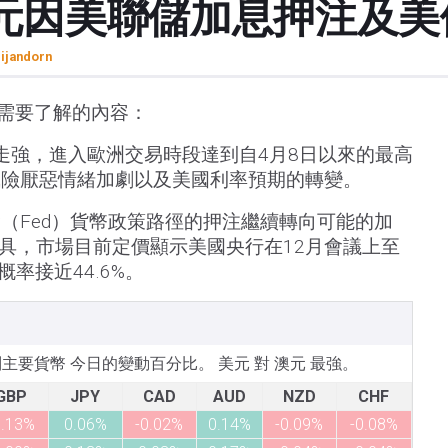
元因美聯儲加息押注及美
rijandorn
一需要了解的內容：
以上走強，進入歐洲交易時段達到自4月8日以來的最高
風險厭惡情緒加劇以及美國利率預期的轉變。
（Fed）貨幣政策路徑的押注繼續轉向可能的加
ch工具，市場目前定價顯示美國央行在12月會議上至
概率接近44.6%。
所列主要貨幣 今日的變動百分比。 美元 對 澳元 最強。
GBP
JPY
CAD
AUD
NZD
CHF
0.13%
0.06%
-0.02%
0.14%
-0.09%
-0.08%