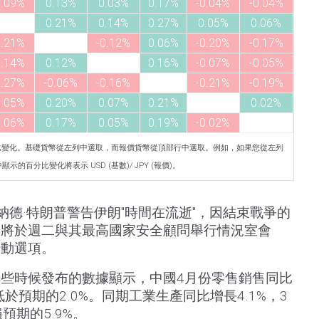
0.09%
0.13%
0.03%
0.17%
-0.04%
-0.04%
0.21%
0.14%
0.27%
0.05%
0.06%
0.21%
-0.12%
0.06%
-0.20%
-0.17%
0.14%
0.12%
0.16%
-0.07%
-0.05%
0.27%
-0.06%
-0.16%
-0.21%
-0.19%
0.05%
0.20%
0.07%
0.21%
0.02%
0.06%
0.17%
0.05%
0.19%
-0.02%
比變化。基礎貨幣從左列中選取，而報價貨幣從頂部行中選取。例如，如果您從左列
的百分比變化將表示 USD (基數)/ JPY (報價)。
納德·特朗普警告伊朗"時間在流逝"，因結束戰爭的
普將於週二與其最高國家安全顧問舉行情況室會
行動選項。
早些時候發布的數據顯示，中國4月份零售銷售同比
，低於預期的2.0%。同期工業生產同比增長4.1%，3
預期的5.9%。