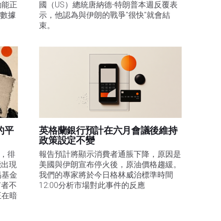
動能正
國（US）總統唐納德-特朗普本週反覆表
膨數據
示，他認為與伊朗的戰爭"很快"就會結
束。
的平
英格蘭銀行預計在六月會議後維持
政策設定不變
易，徘
報告預計將顯示消費者通脹下降，原因是
能出現
美國與伊朗宣布停火後，原油價格趨緩。
易基金
我們的專家將於今日格林威治標準時間
有者不
12:00分析市場對此事件的反應
正在暗