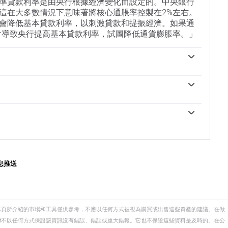
準貸款利率是由央行根據經濟變化而設定的。中央銀行
這在大多數情況下意味著將核心通脹率控製在2%左右。
會降低基本貸款利率，以刺激貸款和提振經濟。如果通
會導致央行提高基本貸款利率，試圖降低通貨膨脹率。」
家的貨幣走強，因為這使該國對全球投資者更具吸引
黃金價格造成壓力，因為它們增加了持有黃金的機會成
將現金存入銀行。如果利率高，通常會推高美元的價
的，這就會降低黃金的價格。」
互拆借的隔夜利率。這是美聯儲(fed)在FOMC會議上設
設置為一個範圍，例如4.75%-5.00%，盡管上限(在
用的數字。市場對未來聯邦基金利率的預期由芝加哥商品交
ch工具跟蹤，該工具影響了許多金融市場對美聯儲未來貨幣政策
息推送
本頁所介紹的市場和工具僅供參考，不應以任何方式被視為購買或出售這些資產的建議。在做
eet不以任何方式保證該資訊沒有錯誤、錯誤或重大錯報。它也不保證這些資料是及時的。在公