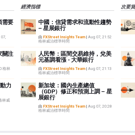
經濟指標
次要
頭需要
中國：信貸需求和流動性趨勢
– 星展銀行
 07,
由
FXStreet Insights Team
|
Aug 07, 21:52
格林威治標準時間
家關注
人民幣：區間交易維持，兌美
元基調看漲 - 大華銀行
:40 格林
由
FXStreet Insights Team
|
Aug 07, 21:13
格林威治標準時間
動力
新加坡：國內生產總值
（GDP）修正和預測上調 – 星
展銀行
5 格林威
由
FXStreet Insights Team
|
Aug 07, 20:28
格林威治標準時間