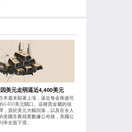
因美元走弱逼近4,400美元
在本週末顯著上漲，逼近每金衡盎司
的4,400美元關口。這種貴金屬的強
彈，源於美元大幅回落，以及在令人
的美國非農就業數據公布後，美國公
利率全面下滑。