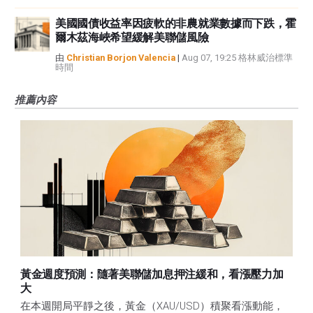
美國國債收益率因疲軟的非農就業數據而下跌，霍
爾木茲海峽希望緩解美聯儲風險
由
Christian Borjon Valencia
|
Aug 07, 19:25 格林威治標準
時間
推薦內容
黃金週度預測：隨著美聯儲加息押注緩和，看漲壓力加
大
在本週開局平靜之後，黃金（XAU/USD）積聚看漲動能，