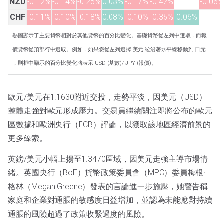
NZD
-0.12%
-0.14%
-0.25%
0.03%
-0.17%
-0.42%
-0.06
CHF
-0.11%
-0.10%
-0.18%
0.08%
-0.10%
-0.36%
0.06%
熱圖顯示了主要貨幣相對於其他貨幣的百分比變化。基礎貨幣從左列中選取，而報
價貨幣從頂部行中選取。例如，如果您從左列選擇 美元 竝沿著水平線移動到 日元
，則框中顯示的百分比變化將表示 USD (基數)/ JPY (報價)。
歐元/美元在1.1630附近交投，走勢平淡，因美元（USD）
整體走強對歐元形成壓力。交易員繼續關注即將公布的歐元
區數據和歐洲央行（ECB）評論，以獲取該地區經濟前景的
更多線索。
英鎊/美元小幅上揚至1.3470區域，因美元走強主導市場情
緒。英國央行（BoE）貨幣政策委員會（MPC）委員梅根·
格林（Megan Greene）發表的言論進一步施壓，她警告稱
家庭和企業對通脹的敏感度日益增加，並認為未能應對持續
通脹的風險超過了政策收緊過度的風險。