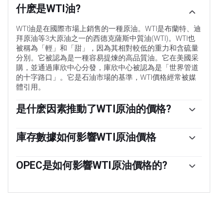
什麽是WTI油?
WTI油是在國際市場上銷售的一種原油。WTI是布蘭特、迪
拜原油等3大原油之一的西德克薩斯中質油(WTI)。WTI也
被稱為「輕」和「甜」，因為其相對較低的重力和含硫量
分別。它被認為是一種容易提煉的高品質油。它在美國采
購，並通過庫欣中心分發，庫欣中心被認為是「世界管道
的十字路口」。它是石油市場的基準，WTI價格經常被媒
體引用。
是什麽因素推動了WTI原油的價格?
與所有資產一樣，供需關系是WTI原油價格的關鍵驅動因
素。因此，全球增長可以成為需求增長的驅動力，反之亦
庫存數據如何影響WTI原油價格
然，導致全球增長疲軟。政治不穩定、戰爭和製裁可能會
美國石油協會(API)和能源信息署(EIA)發布的每周石油庫存
擾亂供應並影響價格。主要產油國組成的石油輸出國組織
報告影響著WTI原油的價格。庫存的變化反映了供需的波
OPEC是如何影響WTI原油價格的?
(OPEC)的決定是油價的另一個關鍵驅動因素。美元的價值
動。如果數據顯示庫存下降，則可能表明需求增加，從而
影響WTI原油的價格，因為石油主要以美元交易，因此美
歐佩克(石油輸出國組織)是由12個石油生產國組成的組
推高油價。庫存增加可以反映供應增加，從而壓低價格。
元疲軟可以使石油更便宜，反之亦然。
織，每年舉行兩次會議，共同決定成員國的生產配額。他
空氣汙染指數的報告每周二發布，環境影響評估報告於周
們的決定經常影響WTI原油價格。當歐佩克決定降低配額
二發布。它們的結果通常是相似的，75%的情況下誤差在
時，它可以收緊供應，推高油價。當歐佩克增加產量時，
1%以內。環境影響評估的數據被認為更可靠，因為它是一