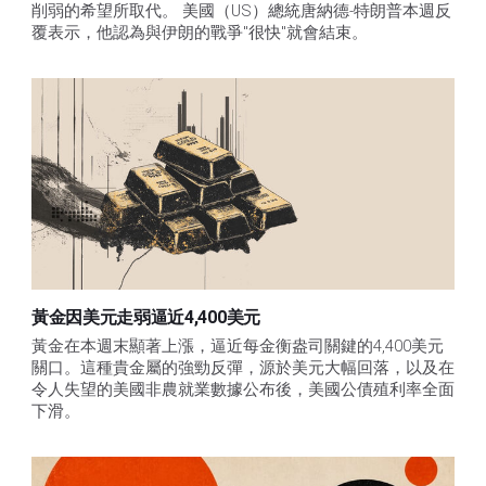
削弱的希望所取代。 美國（US）總統唐納德-特朗普本週反
覆表示，他認為與伊朗的戰爭"很快"就會結束。
黃金因美元走弱逼近4,400美元
黃金在本週末顯著上漲，逼近每金衡盎司關鍵的4,400美元
關口。這種貴金屬的強勁反彈，源於美元大幅回落，以及在
令人失望的美國非農就業數據公布後，美國公債殖利率全面
下滑。