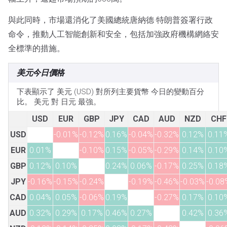
與此同時，市場還消化了美國總統唐納德·特朗普簽署行政
命令，推動人工智能創新和安全，包括加強政府機構網絡安
全標準的措施。
美元今日價格
下表顯示了 美元 (USD) 對所列主要貨幣 今日的變動百分
比。 美元 對 日元 最強。
USD
EUR
GBP
JPY
CAD
AUD
NZD
CHF
USD
-0.01%
-0.12%
0.16%
-0.04%
-0.32%
0.12%
0.11
EUR
0.01%
-0.10%
0.15%
-0.05%
-0.29%
0.14%
0.10
GBP
0.12%
0.10%
0.24%
0.06%
-0.17%
0.25%
0.18
JPY
-0.16%
-0.15%
-0.24%
-0.19%
-0.46%
-0.03%
-0.08
CAD
0.04%
0.05%
-0.06%
0.19%
-0.27%
0.17%
0.10
AUD
0.32%
0.29%
0.17%
0.46%
0.27%
0.42%
0.36