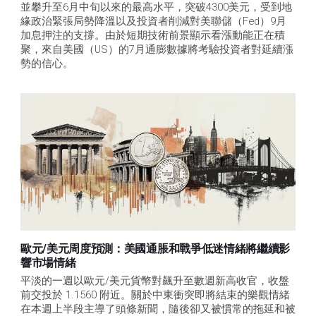
並攀升至6月中旬以來的最高水平，突破4300美元，受到地
緣政治緊張局勢降溫以及投資者削減對美聯儲（Fed）9月
加息押注的支撐。由於短期技術前景顯示看漲動能正在積
聚，來自美國（US）的7月通膨數據將考驗投資者對延續漲
勢的信心。 
歐元/美元周度預測：美國通脹和戰爭低迷情緒將繼續影
響市場情緒
平淡的一週以歐元/美元貨幣對飆升至數週新高收官，收盤
前交投於 1.1560 附近。關於中東衝突即將結束的樂觀情緒
在本週上半段主導了頭條新聞，隨後卻又被慣常的拖延和被