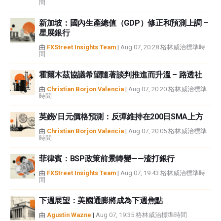
間
新加坡：國內生產總值（GDP）修正和預測上調 –
星展銀行
由
FXStreet Insights Team
|
Aug 07, 20:28 格林威治標準時
間
霍爾木茲協議希望隨著談判推進而升溫 – 路透社
由
Christian Borjon Valencia
|
Aug 07, 20:20 格林威治標準
時間
英鎊/日元價格預測：反彈維持在200日SMA上方
由
Christian Borjon Valencia
|
Aug 07, 20:05 格林威治標準
時間
菲律賓：BSP政策前景轉變——渣打銀行
由
FXStreet Insights Team
|
Aug 07, 19:43 格林威治標準時
間
下週展望：美國通膨將成為下週焦點
由
Agustin Wazne
|
Aug 07, 19:35 格林威治標準時間