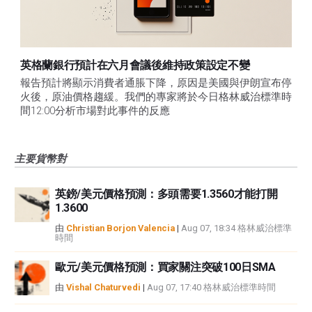
英格蘭銀行預計在六月會議後維持政策設定不變
報告預計將顯示消費者通脹下降，原因是美國與伊朗宣布停
火後，原油價格趨緩。我們的專家將於今日格林威治標準時
間12:00分析市場對此事件的反應
主要貨幣對
英鎊/美元價格預測：多頭需要1.3560才能打開
1.3600
由
Christian Borjon Valencia
|
Aug 07, 18:34 格林威治標準
時間
歐元/美元價格預測：買家關注突破100日SMA
由
Vishal Chaturvedi
|
Aug 07, 17:40 格林威治標準時間