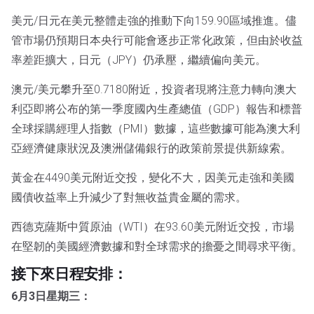
美元/日元在美元整體走強的推動下向159.90區域推進。儘
管市場仍預期日本央行可能會逐步正常化政策，但由於收益
率差距擴大，日元（JPY）仍承壓，繼續偏向美元。
澳元/美元攀升至0.7180附近，投資者現將注意力轉向澳大
利亞即將公布的第一季度國內生產總值（GDP）報告和標普
全球採購經理人指數（PMI）數據，這些數據可能為澳大利
亞經濟健康狀況及澳洲儲備銀行的政策前景提供新線索。
黃金在4490美元附近交投，變化不大，因美元走強和美國
國債收益率上升減少了對無收益貴金屬的需求。
西德克薩斯中質原油（WTI）在93.60美元附近交投，市場
在堅韌的美國經濟數據和對全球需求的擔憂之間尋求平衡。
接下來日程安排：
6月3日星期三：