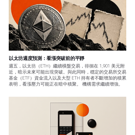
以太坊週度預測：看漲突破前的平靜
週五，以太坊（ETH）繼續橫盤交易，徘徊在 1,901 美元附
近，暗示未來可能出現突破。與此同時，穩定的交易所交易
基金（ETF）資金流入以及大型 ETH 持有者不斷增加的積累
表明，看漲壓力可能正在暗中積聚。 機構需求繼續增強。