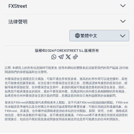
FXStreet
法律聲明
繁體中文
版權©2026 FOREXSTREET S.L.版權所有
註釋: 本網頁上的所有信息隨時可能更改. 使用本網站的瀏覽者必須接受我們的用戶協議. 請仔細
閱讀我們的保密協議和合法聲明。
外匯保證金交易隱含巨大風險，可能不適合所有投資者。過高的杠桿作用可以使您獲利，當然
也可能會使您蒙受虧損。在決定進行外匯保證金交易之前，您應該謹慎考慮您的投資目的，經
驗等級和冒險欲望。在外匯保證金交易中，虧損的風險可能超過您最初的保證金資金，因此，
如果您不能承擔資金的損失，最好不要投資外匯。您應該明白與外匯交易相關聯的所有風險，
如果您有任何外匯保證金交易方面的問題，您應該咨詢與自己無利益關系的金融顧問。
發表在FXStreet的觀點僅代表撰稿者本人觀點，並不代表FXStreet或他組織的觀點。FXStreet
尚未驗證其準確性以及任何獨立作者的評論或聲明的事實依據：可能出現錯誤和遺漏現象。由
FXStreet、其雇員、合作夥伴或撰稿者提供給本站的任何觀點、新聞、研究、分析、價格或其
他信息，僅作為壹般的市場評論，並不構成投資建議。FXStreet將不會承擔任何損失或損害的
賠償責任，包括但不限於因直接或間接使用或依賴這些信息而可能產生的任何利潤損失。