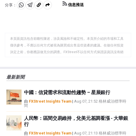
它會產生相反的效果。「OPEC+」指的是一個擴大後的組
個政府機構。
信息推送
分享：
織，新增了10個非OPEC成員國，其中最引人註目的是俄
分
分
複
羅斯。
享
享
製
至
至
到
WhatsApp
Telegram
剪
本頁面資訊包含前瞻性陳述，涉及風險和不確定性。本頁所介紹的市場和工具
貼
僅供參考，不應以任何方式被視為購買或出售這些資產的建議。在做任何投資
板
決定之前，你都應該做充分的調查。FXStreet不以任何方式保證該資訊沒有錯
誤、錯誤或重大錯報。它也不保證這些資料是及時的。在公開市場投資涉及很
大的風險，包括損失全部或部分投資，以及精神上的痛苦。所有與投資有關的
風險、損失和成本，包括本金的全部損失，均由您負責。本文僅代表作者個人
最新新聞
觀點，並不代表FXStreet或其廣告商的官方政策或立場。作者不對本頁連結的
資訊負責。
中國：信貸需求和流動性趨勢 – 星展銀行
如果文章正文中沒有明確提到，在撰寫本文時，作者在本文中提到的任何股票
中都沒有頭寸，也沒有與文中提到的任何公司有業務關係。除了FXStreet，作
由
FXStreet Insights Team
|
Aug 07, 21:52 格林威治標準時
間
者沒有收到撰寫這篇文章的報酬。
FXStreet和作者不提供個性化的建議。作者對該資訊的準確性、完整性或適用
人民幣：區間交易維持，兌美元基調看漲 - 大華銀
性不作任何陳述。FXStreet和作者將不承擔任何錯誤，遺漏或任何損失，傷害
行
或損害由此資訊及其顯示或使用引起的。錯誤和遺漏除外。本文作者和
FXStreet並非註冊投資顧問，本文內容無意提供任何投資建議。
由
FXStreet Insights Team
|
Aug 07, 21:13 格林威治標準時