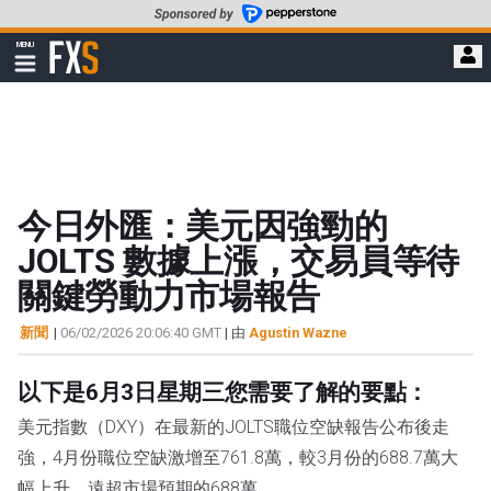
轉
至
FXStreet
MENU
主
顯
示
要
導
內
航
容
今日外匯：美元因強勁的
JOLTS 數據上漲，交易員等待
關鍵勞動力市場報告
新聞
|
06/02/2026 20:06:40 GMT
| 由
Agustin Wazne
以下是6月3日星期三您需要了解的要點：
美元指數（DXY）在最新的JOLTS職位空缺報告公布後走
強，4月份職位空缺激增至761.8萬，較3月份的688.7萬大
幅上升，遠超市場預期的688萬。