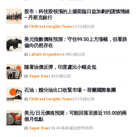
股市：科技股領漲的上揚面臨日益加劇的謹慎情緒
– 丹斯克銀行
由
FXStreet Insights Team
|
37分鐘以前
美元指數價格預測：守住99.50上方漲幅，但看跌
偏向仍然存在
由
Lallalit Srijandorn
|
38分鐘以前
隨著油價反彈，印度盧比小幅走低
由
Sagar Dua
|
43分鐘以前
石油：餾分油出口收緊市場 – 荷蘭國際集團
由
FXStreet Insights Team
|
51分鐘以前
美元/日元價格預測：可能回落至接近155.00的兩
個月低點
由
Sagar Dua
|
06:40 格林威治標準時間