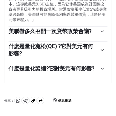
本。這導致美元(USD)走強，因為它使美國成為對國際投
資者更具吸引力的投資場所。當通貨膨脹率低於2%或失業
率過高時，美聯儲可能會降低利率以鼓勵借貸，這將給美
元帶來壓力。」
美聯儲多久召開一次貨幣政策會議?
美聯儲每年召開八次政策會議，由聯邦公開市場委員會
(FOMC)評估經濟狀況並做出貨幣政策決定。聯邦公開市場
什麽是量化寬松(QE) ?它對美元有何
委員會由12名美聯儲官員參加，其中包括7名理事會成
影響?
員、紐約聯邦儲備銀行行長，以及其余11名地區儲備銀行
行長中的4名，這些地區儲備銀行行長的任期為一年，輪
「在極端情況下，美聯儲可能會采取量化寬松政策(QE)。
流擔任。」
量化寬松是美聯儲在陷入困境的金融體系中大幅增加信貸
什麽是量化緊縮?它對美元有何影響?
流動的過程。這是一種非標準的政策措施，在危機或通脹
量化緊縮(QT)是量化寬松的反向過程，即美聯儲停止從金
極低時使用。這是美聯儲在2008年金融危機期間的首選武
融機構購買債券，不再將其持有的到期債券的本金再投資
器。它涉及到美聯儲印刷更多的美元，並用這些美元從金
於購買新債券。這通常對美元的價值是有利的。
融機構購買高評級債券。量化寬松通常會削弱美元。」
信息推送
分享：
分
分
複
享
享
製