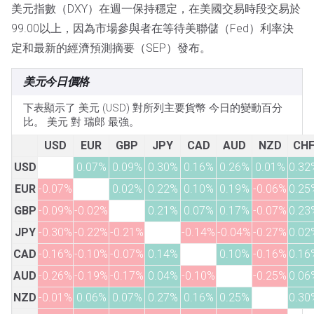
美元指數（DXY）在週一保持穩定，在美國交易時段交易於
99.00以上，因為市場參與者在等待美聯儲（Fed）利率決
定和最新的經濟預測摘要（SEP）發布。
美元今日價格
下表顯示了 美元 (USD) 對所列主要貨幣 今日的變動百分
比。 美元 對 瑞郎 最強。
USD
EUR
GBP
JPY
CAD
AUD
NZD
CH
USD
0.07%
0.09%
0.30%
0.16%
0.26%
0.01%
0.32
EUR
-0.07%
0.02%
0.22%
0.10%
0.19%
-0.06%
0.25
GBP
-0.09%
-0.02%
0.21%
0.07%
0.17%
-0.07%
0.23
JPY
-0.30%
-0.22%
-0.21%
-0.14%
-0.04%
-0.27%
0.02
CAD
-0.16%
-0.10%
-0.07%
0.14%
0.10%
-0.16%
0.16
AUD
-0.26%
-0.19%
-0.17%
0.04%
-0.10%
-0.25%
0.06
NZD
-0.01%
0.06%
0.07%
0.27%
0.16%
0.25%
0.30