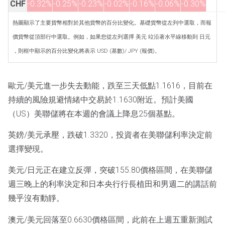
CHF
-0.32%
-0.25%
-0.23%
-0.02%
-0.16%
-0.06%
-0.30%
熱圖顯示了主要貨幣相對於其他貨幣的百分比變化。基礎貨幣從左列中選取，而報
價貨幣從頂部行中選取。例如，如果您從左列選擇 美元 竝沿著水平線移動到 日元
，則框中顯示的百分比變化將表示 USD (基數)/ JPY (報價)。
歐元/美元進一步失去動能，跌至三天低點1.1616，目前在
持續的風險規避情緒中交易於1.1630附近。預計美國
（US）美聯儲將在本週的會議上降息25個基點。
英鎊/美元承壓，跌破1.3320，投資者在美聯儲利率決定前
選擇變現。
美元/日元正在建立反彈，突破155.80價格區間，在美聯儲
週三晚上的利率決定和日本央行行長植田和男週二的講話前
幾乎沒有動靜。
澳元/美元回落至0.6630價格區間，此前在上週五重新測試