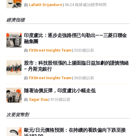
由
Lallalit Srijandorn
|
06:24 格林威治標準時間
經濟指標
印度盧比：逐步走強路徑已勾勒出——三菱日聯金
融集團
由
FXStreet Insights Team
|
20分鐘以前
股市：科技股領漲的上揚面臨日益加劇的謹慎情緒
– 丹斯克銀行
由
FXStreet Insights Team
|
36分鐘以前
隨著油價反彈，印度盧比小幅走低
由
Sagar Dua
|
41分鐘以前
次要貨幣對
歐元/日元價格預測：在持續的看跌偏向下跌至接