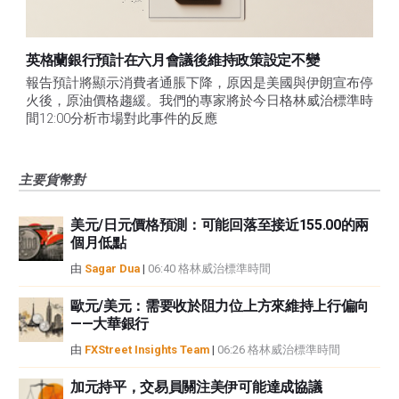
英格蘭銀行預計在六月會議後維持政策設定不變
報告預計將顯示消費者通脹下降，原因是美國與伊朗宣布停
火後，原油價格趨緩。我們的專家將於今日格林威治標準時
間12:00分析市場對此事件的反應
主要貨幣對
美元/日元價格預測：可能回落至接近155.00的兩
個月低點
由
Sagar Dua
|
06:40 格林威治標準時間
歐元/美元：需要收於阻力位上方來維持上行偏向
——大華銀行
由
FXStreet Insights Team
|
06:26 格林威治標準時間
加元持平，交易員關注美伊可能達成協議