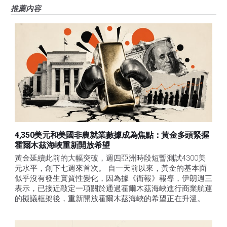
推薦內容
4,350美元和美國非農就業數據成為焦點：黃金多頭緊握
霍爾木茲海峽重新開放希望
黃金延續此前的大幅突破，週四亞洲時段短暫測試4300美
元水平，創下七週來首次。 自一天前以來，黃金的基本面
似乎沒有發生實質性變化，因為據《衛報》報導，伊朗週三
表示，已接近敲定一項關於通過霍爾木茲海峽進行商業航運
的擬議框架後，重新開放霍爾木茲海峽的希望正在升溫。