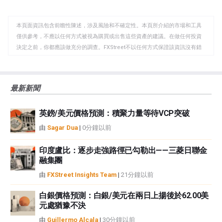
至
至
到
WhatsApp
Telegram
剪
本頁面資訊包含前瞻性陳述，涉及風險和不確定性。本頁所介紹的市場和工具
貼
僅供參考，不應以任何方式被視為購買或出售這些資產的建議。在做任何投資
板
決定之前，你都應該做充分的調查。FXStreet不以任何方式保證該資訊沒有錯
誤、錯誤或重大錯報。它也不保證這些資料是及時的。在公開市場投資涉及很
大的風險，包括損失全部或部分投資，以及精神上的痛苦。所有與投資有關的
風險、損失和成本，包括本金的全部損失，均由您負責。本文僅代表作者個人
最新新聞
觀點，並不代表FXStreet或其廣告商的官方政策或立場。作者不對本頁連結的
資訊負責。
英鎊/美元價格預測：積聚力量等待VCP突破
如果文章正文中沒有明確提到，在撰寫本文時，作者在本文中提到的任何股票
中都沒有頭寸，也沒有與文中提到的任何公司有業務關係。除了FXStreet，作
由
Sagar Dua
|
0分鐘以前
者沒有收到撰寫這篇文章的報酬。
FXStreet和作者不提供個性化的建議。作者對該資訊的準確性、完整性或適用
印度盧比：逐步走強路徑已勾勒出——三菱日聯金
性不作任何陳述。FXStreet和作者將不承擔任何錯誤，遺漏或任何損失，傷害
融集團
或損害由此資訊及其顯示或使用引起的。錯誤和遺漏除外。本文作者和
由
FXStreet Insights Team
|
21分鐘以前
FXStreet並非註冊投資顧問，本文內容無意提供任何投資建議。
白銀價格預測：白銀/美元在兩日上揚後於62.00美
元處猶豫不決
由
Guillermo Alcala
|
30分鐘以前