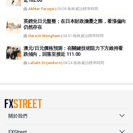
近182.00
由
Akhtar Faruqui
|
05:05 格林威治標準時間
英鎊兌日元盤整；在日本財政擔憂之際，看漲偏向
仍然存在
由
Haresh Menghani
|
04:51 格林威治標準時間
澳元/日元價格預測：在關鍵技術阻力下方維持看
跌傾向，回落至接近 111.00
由
Lallalit Srijandorn
|
04:24 格林威治標準時間
關於我們
FXStreet