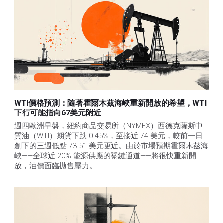
WTI價格預測：隨著霍爾木茲海峽重新開放的希望，WTI
下行可能指向67美元附近
週四歐洲早盤，紐約商品交易所（NYMEX）西德克薩斯中
質油（WTI）期貨下跌 0.45%，至接近 74 美元，較前一日
創下的三週低點 73.51 美元更近。由於市場預期霍爾木茲海
峽——全球近 20% 能源供應的關鍵通道——將很快重新開
放，油價面臨拋售壓力。 