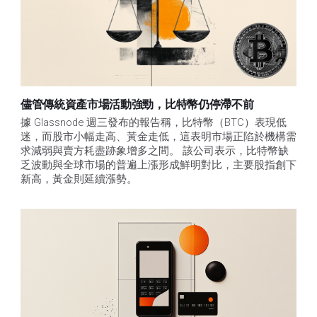
儘管傳統資產市場活動強勁，比特幣仍停滯不前
據 Glassnode 週三發布的報告稱，比特幣（BTC）表現低
迷，而股市小幅走高、黃金走低，這表明市場正陷於機構需
求減弱與賣方耗盡跡象增多之間。 該公司表示，比特幣缺
乏波動與全球市場的普遍上漲形成鮮明對比，主要股指創下
新高，黃金則延續漲勢。