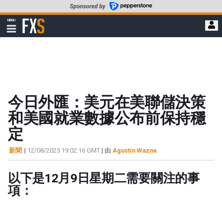
轉
至
FXStreet
MENU
主
顯
示
要
導
內
航
容
今日外匯：美元在美聯儲決策
和美國就業數據公布前保持穩
定
新聞
|
12/08/2025 19:02:16 GMT
| 由
Agustin Wazne
以下是12月9日星期二需要關注的事
項：