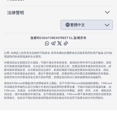
法律聲明
繁體中文
版權©2026 FOREXSTREET S.L.版權所有
註釋: 本網頁上的所有信息隨時可能更改. 使用本網站的瀏覽者必須接受我們的用戶協議. 請仔細
閱讀我們的保密協議和合法聲明。
外匯保證金交易隱含巨大風險，可能不適合所有投資者。過高的杠桿作用可以使您獲利，當然
也可能會使您蒙受虧損。在決定進行外匯保證金交易之前，您應該謹慎考慮您的投資目的，經
驗等級和冒險欲望。在外匯保證金交易中，虧損的風險可能超過您最初的保證金資金，因此，
如果您不能承擔資金的損失，最好不要投資外匯。您應該明白與外匯交易相關聯的所有風險，
如果您有任何外匯保證金交易方面的問題，您應該咨詢與自己無利益關系的金融顧問。
發表在FXStreet的觀點僅代表撰稿者本人觀點，並不代表FXStreet或他組織的觀點。FXStreet
尚未驗證其準確性以及任何獨立作者的評論或聲明的事實依據：可能出現錯誤和遺漏現象。由
FXStreet、其雇員、合作夥伴或撰稿者提供給本站的任何觀點、新聞、研究、分析、價格或其
他信息，僅作為壹般的市場評論，並不構成投資建議。FXStreet將不會承擔任何損失或損害的
賠償責任，包括但不限於因直接或間接使用或依賴這些信息而可能產生的任何利潤損失。