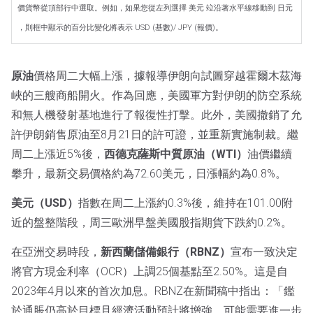
價貨幣從頂部行中選取。例如，如果您從左列選擇 美元 竝沿著水平線移動到 日元
，則框中顯示的百分比變化將表示 USD (基數)/ JPY (報價)。
原油
價格周二大幅上漲，據報導伊朗向試圖穿越霍爾木茲海
峽的三艘商船開火。作為回應，美國軍方對伊朗的防空系統
和無人機發射基地進行了報復性打擊。此外，美國撤銷了允
許伊朗銷售原油至8月21日的許可證，並重新實施制裁。繼
周二上漲近5%後，
西德克薩斯中質原油（WTI）
油價繼續
攀升，最新交易價格約為72.60美元，日漲幅約為0.8%。
美元（USD）
指數在周二上漲約0.3%後，維持在101.00附
近的盤整階段，周三歐洲早盤美國股指期貨下跌約0.2%。
在亞洲交易時段，
新西蘭儲備銀行（RBNZ）
宣布一致決定
將官方現金利率（OCR）上調25個基點至2.50%。這是自
2023年4月以來的首次加息。RBNZ在新聞稿中指出：「鑑
於通脹仍高於目標且經濟活動預計將增強，可能需要進一步