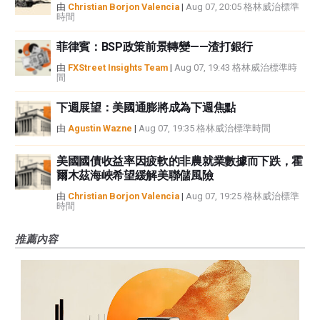
由
Christian Borjon Valencia
|
Aug 07, 20:05 格林威治標準
時間
菲律賓：BSP政策前景轉變——渣打銀行
由
FXStreet Insights Team
|
Aug 07, 19:43 格林威治標準時
間
下週展望：美國通膨將成為下週焦點
由
Agustin Wazne
|
Aug 07, 19:35 格林威治標準時間
美國國債收益率因疲軟的非農就業數據而下跌，霍
爾木茲海峽希望緩解美聯儲風險
由
Christian Borjon Valencia
|
Aug 07, 19:25 格林威治標準
時間
推薦內容