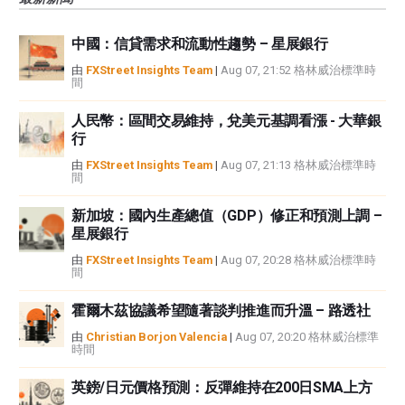
觀點，並不代表FXStreet或其廣告商的官方政策或立場。作者不對本頁連結的
資訊負責。
中國：信貸需求和流動性趨勢 – 星展銀行
如果文章正文中沒有明確提到，在撰寫本文時，作者在本文中提到的任何股票
中都沒有頭寸，也沒有與文中提到的任何公司有業務關係。除了FXStreet，作
由
FXStreet Insights Team
|
Aug 07, 21:52 格林威治標準時
間
者沒有收到撰寫這篇文章的報酬。
FXStreet和作者不提供個性化的建議。作者對該資訊的準確性、完整性或適用
人民幣：區間交易維持，兌美元基調看漲 - 大華銀
性不作任何陳述。FXStreet和作者將不承擔任何錯誤，遺漏或任何損失，傷害
行
或損害由此資訊及其顯示或使用引起的。錯誤和遺漏除外。本文作者和
FXStreet並非註冊投資顧問，本文內容無意提供任何投資建議。
由
FXStreet Insights Team
|
Aug 07, 21:13 格林威治標準時
間
新加坡：國內生產總值（GDP）修正和預測上調 –
星展銀行
由
FXStreet Insights Team
|
Aug 07, 20:28 格林威治標準時
間
霍爾木茲協議希望隨著談判推進而升溫 – 路透社
由
Christian Borjon Valencia
|
Aug 07, 20:20 格林威治標準
時間
英鎊/日元價格預測：反彈維持在200日SMA上方