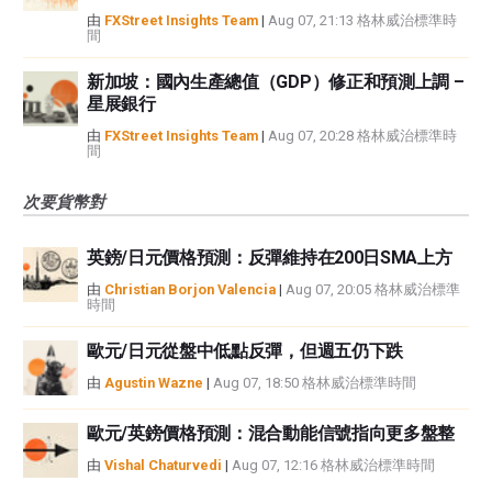
由
FXStreet Insights Team
|
Aug 07, 21:13 格林威治標準時
間
新加坡：國內生產總值（GDP）修正和預測上調 –
星展銀行
由
FXStreet Insights Team
|
Aug 07, 20:28 格林威治標準時
間
次要貨幣對
英鎊/日元價格預測：反彈維持在200日SMA上方
由
Christian Borjon Valencia
|
Aug 07, 20:05 格林威治標準
時間
歐元/日元從盤中低點反彈，但週五仍下跌
由
Agustin Wazne
|
Aug 07, 18:50 格林威治標準時間
歐元/英鎊價格預測：混合動能信號指向更多盤整
由
Vishal Chaturvedi
|
Aug 07, 12:16 格林威治標準時間