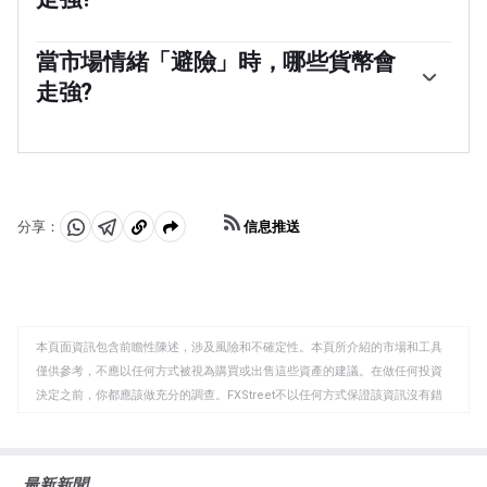
幣上漲。在「規避風險」的市場中，債券——尤其是主要的
政府債券——上漲，黃金表現搶眼，日元、瑞士法郎和美元
澳元(AUD)、加元(CAD)、新西蘭元(NZD)以及盧布(RUB)和
等避險貨幣都受益。
南非蘭特(ZAR)等次要外匯，都傾向於在「風險偏好」的市
當市場情緒「避險」時，哪些貨幣會
場中上漲。這是因為這些貨幣的經濟增長嚴重依賴大宗商
走強?
品出口，而大宗商品在風險偏好時期往往會上漲。這是因
為投資者預計，由於經濟活動的增加，未來對原材料的需
在「避險」期間傾向於升值的主要貨幣是美元(USD)、日
求將會增加。
元(JPY)和瑞士法郎(CHF)。美元，因為它是世界儲備貨
幣，因為在危機時期投資者購買美國政府債券，這被視為
安全的，因為世界上最大的經濟體不太可能違約。日元受
到對日本政府債券需求增加的影響，因為日本國內投資者
信息推送
分享：
持有的國債比例很高，即使在危機時期，他們也不太可能
分
分
複
拋售這些國債。瑞士法郎，因為嚴格的瑞士銀行法為投資
享
享
製
者提供了加強的資本保護。
至
至
到
WhatsApp
Telegram
剪
本頁面資訊包含前瞻性陳述，涉及風險和不確定性。本頁所介紹的市場和工具
貼
僅供參考，不應以任何方式被視為購買或出售這些資產的建議。在做任何投資
板
決定之前，你都應該做充分的調查。FXStreet不以任何方式保證該資訊沒有錯
誤、錯誤或重大錯報。它也不保證這些資料是及時的。在公開市場投資涉及很
大的風險，包括損失全部或部分投資，以及精神上的痛苦。所有與投資有關的
風險、損失和成本，包括本金的全部損失，均由您負責。本文僅代表作者個人
最新新聞