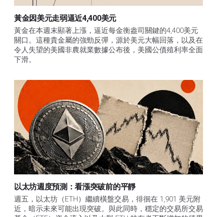
黃金因美元走弱逼近4,400美元
黃金在本週末顯著上漲，逼近每金衡盎司關鍵的4,400美元
關口。這種貴金屬的強勁反彈，源於美元大幅回落，以及在
令人失望的美國非農就業數據公布後，美國公債殖利率全面
下滑。
以太坊週度預測：看漲突破前的平靜
週五，以太坊（ETH）繼續橫盤交易，徘徊在 1,901 美元附
近，暗示未來可能出現突破。與此同時，穩定的交易所交易