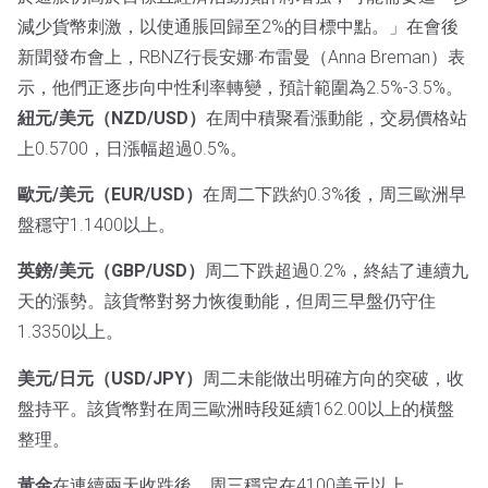
減少貨幣刺激，以使通脹回歸至2%的目標中點。」在會後
新聞發布會上，RBNZ行長安娜·布雷曼（Anna Breman）表
示，他們正逐步向中性利率轉變，預計範圍為2.5%-3.5%。
紐元/美元（NZD/USD）
在周中積聚看漲動能，交易價格站
上0.5700，日漲幅超過0.5%。
歐元/美元（EUR/USD）
在周二下跌約0.3%後，周三歐洲早
盤穩守1.1400以上。
英鎊/美元（GBP/USD）
周二下跌超過0.2%，終結了連續九
天的漲勢。該貨幣對努力恢復動能，但周三早盤仍守住
1.3350以上。
美元/日元（USD/JPY）
周二未能做出明確方向的突破，收
盤持平。該貨幣對在周三歐洲時段延續162.00以上的橫盤
整理。
黃金
在連續兩天收跌後，周三穩定在4100美元以上。