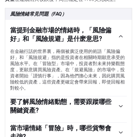
風險情緒常見問題（FAQ）
當提到金融市場的情緒時，「風險偏
好」和「風險規避」是什麽意思?
在金融行話的世界裏，兩個被廣泛使用的術語「風險偏
好」和「風險規避」指的是投資者在相關時期願意承受的
風險水平。在「冒險型」市場中，投資者對未來持樂觀態
度，更願意購買風險資產。在「規避風險」的市場中，投
資者開始「謹慎行事」，因為他們擔心未來，因此購買風
險較低的資產，這些資產更確定會帶來回報，即使回報相
對較小。
要了解風險情緒動態，需要跟蹤哪些
關鍵資產?
通常，在「風險偏好」時期，股市會上漲，大多數大宗商
品(黃金除外)也會升值，因為它們受益於積極的增長前
當市場情緒「冒險」時，哪些貨幣會
景。大宗商品出口大國的貨幣因需求增加而走強，加密貨
走強?