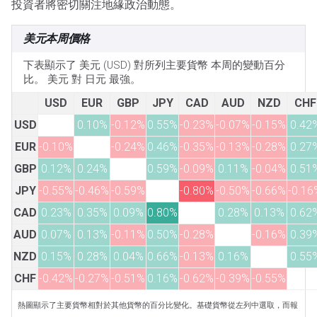
投資者將密切關注地緣政治動態。
美元本周價格
下表顯示了 美元 (USD) 對所列主要貨幣 本周的變動百分
比。 美元 對 日元 最強。
USD
EUR
GBP
JPY
CAD
AUD
NZD
CHF
USD
0.10%
-0.12%
0.55%
-0.23%
-0.07%
-0.15%
0.42
EUR
-0.10%
-0.24%
0.46%
-0.35%
-0.13%
-0.28%
0.27
GBP
0.12%
0.24%
0.59%
-0.09%
0.11%
-0.04%
0.51
JPY
-0.55%
-0.46%
-0.59%
-0.80%
-0.50%
-0.66%
-0.16
CAD
0.23%
0.35%
0.09%
0.80%
0.28%
0.13%
0.62
AUD
0.07%
0.13%
-0.11%
0.50%
-0.28%
-0.16%
0.39
NZD
0.15%
0.28%
0.04%
0.66%
-0.13%
0.16%
0.55
CHF
-0.42%
-0.27%
-0.51%
0.16%
-0.62%
-0.39%
-0.55%
熱圖顯示了主要貨幣相對於其他貨幣的百分比變化。基礎貨幣從左列中選取，而報