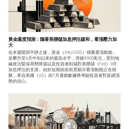
黃金週度預測：隨著美聯儲加息押注緩和，看漲壓力加
大
在本週開局平靜之後，黃金（XAU/USD）積聚看漲動能，
並攀升至6月中旬以來的最高水平，突破4300美元，受到地
緣政治緊張局勢降溫以及投資者削減對美聯儲（Fed）9月
加息押注的支撐。由於短期技術前景顯示看漲動能正在積
聚，來自美國（US）的7月通膨數據將考驗投資者對延續漲
勢的信心。 