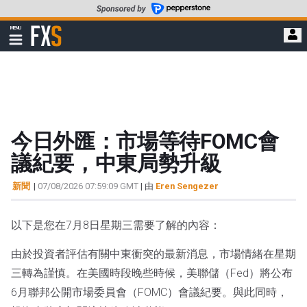
轉
至
FXStreet
MENU
主
顯
示
要
導
內
航
容
今日外匯：市場等待FOMC會
議紀要，中東局勢升級
新聞
|
07/08/2026 07:59:09 GMT
| 由
Eren Sengezer
以下是您在7月8日星期三需要了解的內容：
由於投資者評估有關中東衝突的最新消息，市場情緒在星期
三轉為謹慎。在美國時段晚些時候，美聯儲（Fed）將公布
6月聯邦公開市場委員會（FOMC）會議紀要。與此同時，