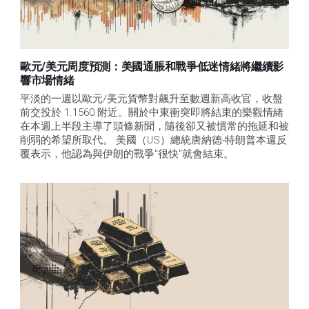
歐元/美元周度預測：美國通脹和戰爭低迷情緒將繼續影
響市場情緒
平淡的一週以歐元/美元貨幣對飆升至數週新高收官，收盤
前交投於 1.1560 附近。關於中東衝突即將結束的樂觀情緒
在本週上半段主導了頭條新聞，隨後卻又被慣常的拖延和被
削弱的希望所取代。 美國（US）總統唐納德-特朗普本週反
覆表示，他認為與伊朗的戰爭"很快"就會結束。