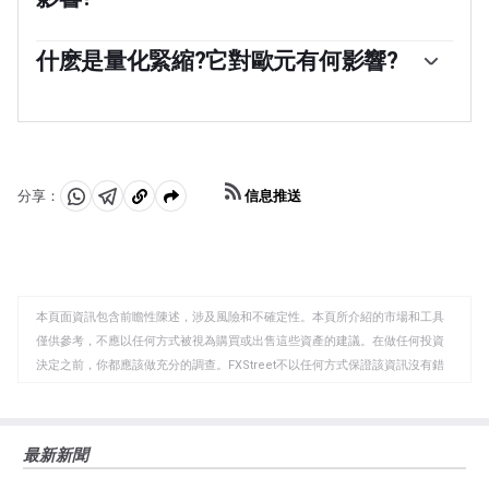
「在極端情況下，歐洲央行可以實施一種叫做量化寬松的
政策工具。量化寬松是指歐洲央行印製歐元，然後用這些
什麽是量化緊縮?它對歐元有何影響?
歐元從銀行和其他金融機構購買資產——通常是政府債券或
量化緊縮(QT)是量化寬松的反面。它是在量化寬松之後，
公司債券。量化寬松通常會導致歐元走弱。當僅僅降低利
當經濟正在復蘇，通脹開始上升時進行的。在量化寬松
率不太可能實現價格穩定的目標時，量化寬松是最後的手
中，歐洲央行(ECB)從金融機構購買政府和公司債券，為它
段。歐洲央行在2009年至2011年的金融危機期間、2015年
們提供流動性，而在QT中，歐洲央行停止購買更多債券，
通脹持續低迷期間以及新冠肺炎大流行期間都使用了這種
並停止將其持有的到期債券本金進行再投資。這通常對歐
方法。」
信息推送
分享：
元有利(或看漲)。
分
分
複
享
享
製
至
至
到
WhatsApp
Telegram
剪
本頁面資訊包含前瞻性陳述，涉及風險和不確定性。本頁所介紹的市場和工具
貼
僅供參考，不應以任何方式被視為購買或出售這些資產的建議。在做任何投資
板
決定之前，你都應該做充分的調查。FXStreet不以任何方式保證該資訊沒有錯
誤、錯誤或重大錯報。它也不保證這些資料是及時的。在公開市場投資涉及很
大的風險，包括損失全部或部分投資，以及精神上的痛苦。所有與投資有關的
風險、損失和成本，包括本金的全部損失，均由您負責。本文僅代表作者個人
最新新聞
觀點，並不代表FXStreet或其廣告商的官方政策或立場。作者不對本頁連結的
資訊負責。