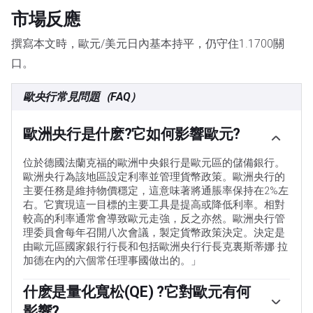
市場反應
撰寫本文時，歐元/美元日內基本持平，仍守住1.1700關
口。
歐央行常見問題（FAQ）
歐洲央行是什麽?它如何影響歐元?
位於德國法蘭克福的歐洲中央銀行是歐元區的儲備銀行。
歐洲央行為該地區設定利率並管理貨幣政策。歐洲央行的
主要任務是維持物價穩定，這意味著將通脹率保持在2%左
右。它實現這一目標的主要工具是提高或降低利率。相對
較高的利率通常會導致歐元走強，反之亦然。歐洲央行管
理委員會每年召開八次會議，製定貨幣政策決定。決定是
由歐元區國家銀行行長和包括歐洲央行行長克裏斯蒂娜·拉
加德在內的六個常任理事國做出的。」
什麽是量化寬松(QE) ?它對歐元有何
影響?