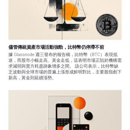
儘管傳統資產市場活動強勁，比特幣仍停滯不前
據 Glassnode 週三發布的報告稱，比特幣（BTC）表現低
迷，而股市小幅走高、黃金走低，這表明市場正陷於機構需
求減弱與賣方耗盡跡象增多之間。 該公司表示，比特幣缺
乏波動與全球市場的普遍上漲形成鮮明對比，主要股指創下
新高，黃金則延續漲勢。