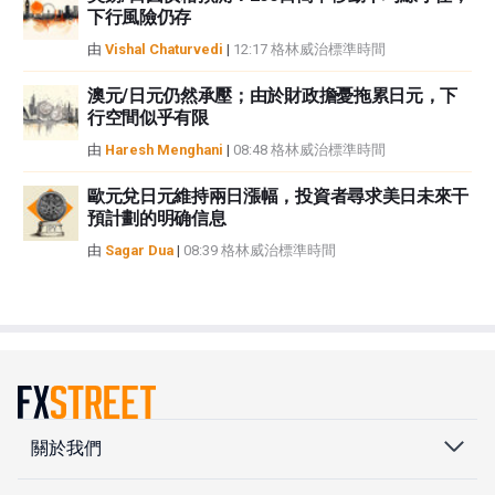
下行風險仍存
由
Vishal Chaturvedi
|
12:17 格林威治標準時間
澳元/日元仍然承壓；由於財政擔憂拖累日元，下
行空間似乎有限
由
Haresh Menghani
|
08:48 格林威治標準時間
歐元兌日元維持兩日漲幅，投資者尋求美日未來干
預計劃的明确信息
由
Sagar Dua
|
08:39 格林威治標準時間
關於我們