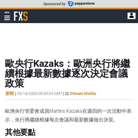
轉
至
FXStreet
MENU
主
顯
示
要
導
內
航
容
歐央行Kazaks：歐洲央行將繼
續根據最新數據逐次決定會議
政策
新聞
|
05/14/2026 09:50:34 GMT
| 由
Dhwani Mehta
歐洲央行管委會成員Martins Kazaks在週四的一次活動中表
示，央行將繼續根據每次會議和最新數據做出決策。
其他要點