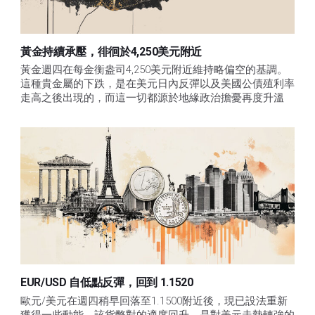
黃金持續承壓，徘徊於4,250美元附近
黃金週四在每金衡盎司4,250美元附近維持略偏空的基調。
這種貴金屬的下跌，是在美元日內反彈以及美國公債殖利率
走高之後出現的，而這一切都源於地緣政治擔憂再度升溫
EUR/USD 自低點反彈，回到 1.1520
歐元/美元在週四稍早回落至1.1500附近後，現已設法重新
獲得一些動能。該貨幣對的適度回升，是對美元走勢轉強的