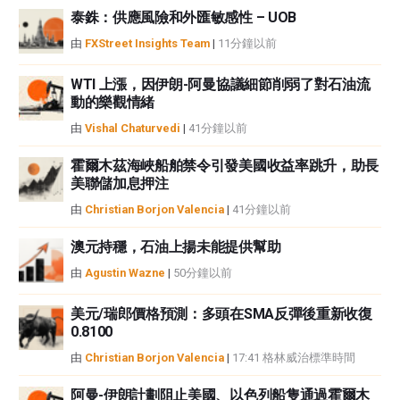
泰銖：供應風險和外匯敏感性 – UOB
如果文章正文中沒有明確提到，在撰寫本文時，作者在本文中提到的任何股票
中都沒有頭寸，也沒有與文中提到的任何公司有業務關係。除了FXStreet，作
由
FXStreet Insights Team
|
11分鐘以前
者沒有收到撰寫這篇文章的報酬。
FXStreet和作者不提供個性化的建議。作者對該資訊的準確性、完整性或適用
WTI 上漲，因伊朗-阿曼協議細節削弱了對石油流
性不作任何陳述。FXStreet和作者將不承擔任何錯誤，遺漏或任何損失，傷害
動的樂觀情緒
或損害由此資訊及其顯示或使用引起的。錯誤和遺漏除外。本文作者和
由
Vishal Chaturvedi
|
41分鐘以前
FXStreet並非註冊投資顧問，本文內容無意提供任何投資建議。
霍爾木茲海峽船舶禁令引發美國收益率跳升，助長
美聯儲加息押注
由
Christian Borjon Valencia
|
41分鐘以前
澳元持穩，石油上揚未能提供幫助
由
Agustin Wazne
|
50分鐘以前
美元/瑞郎價格預測：多頭在SMA反彈後重新收復
0.8100
由
Christian Borjon Valencia
|
17:41 格林威治標準時間
阿曼-伊朗計劃阻止美國、以色列船隻通過霍爾木