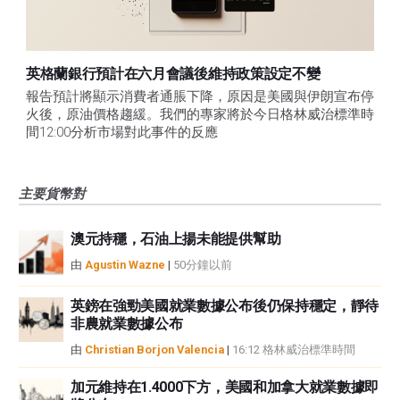
英格蘭銀行預計在六月會議後維持政策設定不變
報告預計將顯示消費者通脹下降，原因是美國與伊朗宣布停
火後，原油價格趨緩。我們的專家將於今日格林威治標準時
間12:00分析市場對此事件的反應
主要貨幣對
澳元持穩，石油上揚未能提供幫助
由
Agustin Wazne
|
50分鐘以前
英鎊在強勁美國就業數據公布後仍保持穩定，靜待
非農就業數據公布
由
Christian Borjon Valencia
|
16:12 格林威治標準時間
加元維持在1.4000下方，美國和加拿大就業數據即