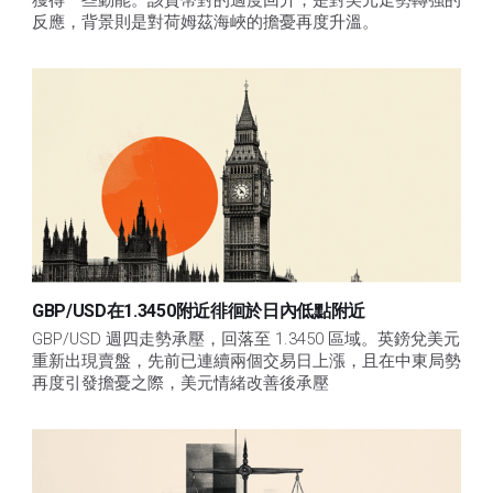
反應，背景則是對荷姆茲海峽的擔憂再度升溫。
GBP/USD在1.3450附近徘徊於日內低點附近
GBP/USD 週四走勢承壓，回落至 1.3450 區域。英鎊兌美元
重新出現賣盤，先前已連續兩個交易日上漲，且在中東局勢
再度引發擔憂之際，美元情緒改善後承壓