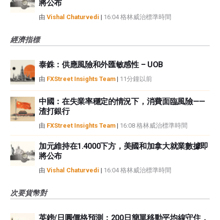
將公布
由
Vishal Chaturvedi
|
16:04 格林威治標準時間
經濟指標
泰銖：供應風險和外匯敏感性 – UOB
由
FXStreet Insights Team
|
11分鐘以前
中國：在失業率穩定的情況下，消費面臨風險——
渣打銀行
由
FXStreet Insights Team
|
16:08 格林威治標準時間
加元維持在1.4000下方，美國和加拿大就業數據即
將公布
由
Vishal Chaturvedi
|
16:04 格林威治標準時間
次要貨幣對
英鎊/日圓價格預測：200日簡單移動平均線守住，