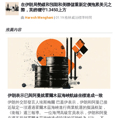
在伊朗局勢緩和預期和美聯儲重新定價拖累美元之
際，英鎊穩守1.3450上方
由
Haresh Menghani
|
01:19 格林威治標準時間
推薦內容
伊朗表示已與阿曼就霍爾木茲海峽航線坐標達成一致
伊朗外交部發言人埃斯梅爾·巴蓋伊表示，伊朗和阿曼已接
近敲定一項通過霍爾木茲海峽進行商業航運的擬議框架，
《衛報》週三報導。 一位海灣高級官員表示，伊朗和阿曼