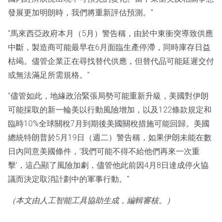
發展更加明朗時，我們將重新評估預測。"
"馬來西亞政府本月（5月）警告稱，由於中東衝突導致供應
中斷，製造商可能最早在6月面臨生產停滯，同時庫存日益
枯竭。儘管企業正在尋找替代供應，但替代品可能延遲交付
或無法滿足所需規格。"
"儘管如此，地緣政治緊張局勢可能重新升級，美國對伊朗
可能採取的新一輪美以行動風險增加，以及122條款規定和
臨時10%全球關稅7月到期後美國關稅措施可能回歸。美國
總統特朗普於5月19日（週二）警告稱，如果伊朗未能在數
日內同意美國條件，‘我們可能不得不給他們再來一次重
擊’，這凸顯了風險加劇，儘管他此前因4月8日達成停火協
議而決定取消計劃中的軍事行動。"
（本文由人工智能工具協助生成，編輯審核。）