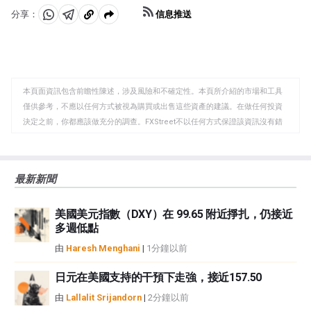
信息推送
分享：
分
分
複
享
享
製
至
至
到
WhatsApp
Telegram
剪
本頁面資訊包含前瞻性陳述，涉及風險和不確定性。本頁所介紹的市場和工具
貼
僅供參考，不應以任何方式被視為購買或出售這些資產的建議。在做任何投資
板
決定之前，你都應該做充分的調查。FXStreet不以任何方式保證該資訊沒有錯
誤、錯誤或重大錯報。它也不保證這些資料是及時的。在公開市場投資涉及很
大的風險，包括損失全部或部分投資，以及精神上的痛苦。所有與投資有關的
風險、損失和成本，包括本金的全部損失，均由您負責。本文僅代表作者個人
最新新聞
觀點，並不代表FXStreet或其廣告商的官方政策或立場。作者不對本頁連結的
資訊負責。
美國美元指數（DXY）在 99.65 附近掙扎，仍接近
如果文章正文中沒有明確提到，在撰寫本文時，作者在本文中提到的任何股票
多週低點
中都沒有頭寸，也沒有與文中提到的任何公司有業務關係。除了FXStreet，作
者沒有收到撰寫這篇文章的報酬。
由
Haresh Menghani
|
1分鐘以前
FXStreet和作者不提供個性化的建議。作者對該資訊的準確性、完整性或適用
性不作任何陳述。FXStreet和作者將不承擔任何錯誤，遺漏或任何損失，傷害
日元在美國支持的干預下走強，接近157.50
或損害由此資訊及其顯示或使用引起的。錯誤和遺漏除外。本文作者和
由
Lallalit Srijandorn
|
2分鐘以前
FXStreet並非註冊投資顧問，本文內容無意提供任何投資建議。