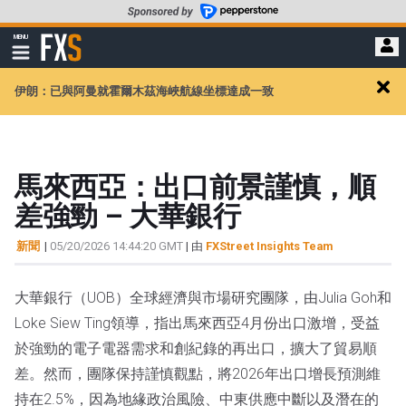
轉
至
FXStreet
MENU
主
顯
示
要
導
內
伊朗：已與阿曼就霍爾木茲海峽航線坐標達成一致
航
Clos
容
alert
馬來西亞：出口前景謹慎，順
差強勁 – 大華銀行
新聞
|
05/20/2026 14:44:20 GMT
| 由
FXStreet Insights Team
大華銀行（UOB）全球經濟與市場研究團隊，由Julia Goh和
Loke Siew Ting領導，指出馬來西亞4月份出口激增，受益
於強勁的電子電器需求和創紀錄的再出口，擴大了貿易順
差。然而，團隊保持謹慎觀點，將2026年出口增長預測維
持在2.5%，因為地緣政治風險、中東供應中斷以及潛在的