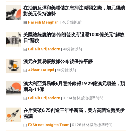
在油價反彈和美聯儲加息押注減弱之際，加元繼續
對美元保持強勢
由
Haresh Menghani
|
46分鐘以前
美國總統唐納德·特朗普政府退還1000億美元“解放
日”關稅
由
Lallalit Srijandorn
|
49分鐘以前
澳元在貿易帳數據公布後保持平靜
由
Akhtar Faruqui
|
50分鐘以前
澳大利亞貿易帳6月意外錄得19.29億澳元順差，預
期為-11億
由
Lallalit Srijandorn
|
01:34 格林威治標準時間
在岸突破6.75創逾三年半新高，美方高調造勢美伊
協議
由
FXStreet Insights Team
|
01:28 格林威治標準時間