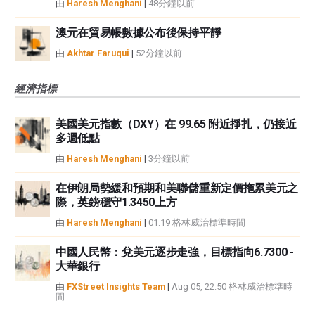
由
Haresh Menghani
|
48分鐘以前
澳元在貿易帳數據公布後保持平靜
由
Akhtar Faruqui
|
52分鐘以前
經濟指標
美國美元指數（DXY）在 99.65 附近掙扎，仍接近
多週低點
由
Haresh Menghani
|
3分鐘以前
在伊朗局勢緩和預期和美聯儲重新定價拖累美元之
際，英鎊穩守1.3450上方
由
Haresh Menghani
|
01:19 格林威治標準時間
中國人民幣：兌美元逐步走強，目標指向6.7300 -
大華銀行
由
FXStreet Insights Team
|
Aug 05, 22:50 格林威治標準時
間