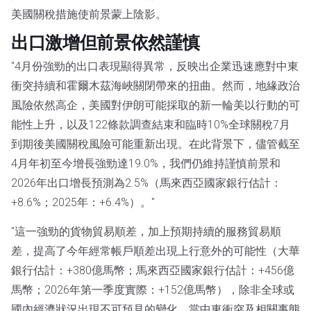
美國關稅措施使前景蒙上陰影。
出口激增但前景依然謹慎
"4月份強勁的出口表現顯得異常，反映出企業迅速應對中東
衝突持續和霍爾木茲海峽關閉帶來的扭曲。然而，地緣政治
風險依然高企，美國對伊朗可能採取的新一輪美以行動的可
能性上升，以及122條款調查結束和臨時10%全球關稅7月
到期後美國關稅風險可能重新出現。在此背景下，儘管截至
4月年初至今增長強勁達19.0%，我們仍維持謹慎前景和
2026年出口增長預測為2.5%（馬來西亞國家銀行估計：
+8.6%；2025年：+6.4%）。"
"這一強勁的貨物貿易順差，加上預期持續的服務貿易順
差，提高了今年經常帳戶順差出現上行意外的可能性（大華
銀行估計：+380億馬幣；馬來西亞國家銀行估計：+456億
馬幣；2026年第一季度實際：+152億馬幣），除非全球或
國內經濟狀況出現不可預見的變化。當中東衝突及相關事態