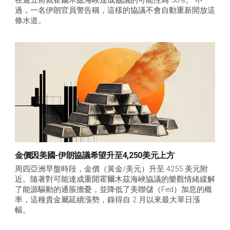
在週五前就霍爾木茲海峽達成協議的可能性為 50%。 不
過，一名伊朗官員警告稱，這樣的協議不會自動重新開放這
條水道。
金價因美國-伊朗協議希望升至4,250美元上方
周四亞洲早盤時段，金價（黃金/美元）升至 4255 美元附
近。隨著對可能達成重開霍爾木茲海峽協議的樂觀情緒緩解
了能源驅動的通脹擔憂，並降低了美聯儲（Fed）加息的概
率，這種貴金屬延續漲勢，錄得自 2 月以來最大單日漲
幅。 