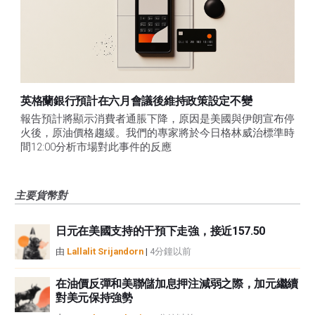
英格蘭銀行預計在六月會議後維持政策設定不變
報告預計將顯示消費者通脹下降，原因是美國與伊朗宣布停
火後，原油價格趨緩。我們的專家將於今日格林威治標準時
間12:00分析市場對此事件的反應
主要貨幣對
日元在美國支持的干預下走強，接近157.50
由
Lallalit Srijandorn
|
4分鐘以前
在油價反彈和美聯儲加息押注減弱之際，加元繼續
對美元保持強勢