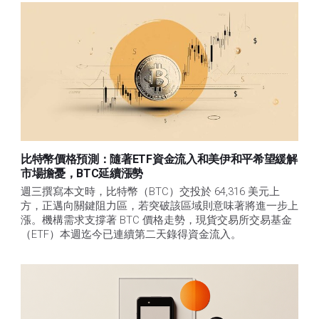
比特幣價格預測：隨著ETF資金流入和美伊和平希望緩解
市場擔憂，BTC延續漲勢
週三撰寫本文時，比特幣（BTC）交投於 64,316 美元上
方，正邁向關鍵阻力區，若突破該區域則意味著將進一步上
漲。機構需求支撐著 BTC 價格走勢，現貨交易所交易基金
（ETF）本週迄今已連續第二天錄得資金流入。