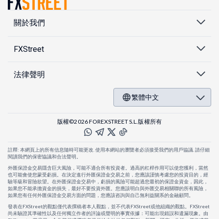
關於我們
FXStreet
法律聲明
繁體中文
版權©2026 FOREXSTREET S.L.版權所有
註釋: 本網頁上的所有信息隨時可能更改. 使用本網站的瀏覽者必須接受我們的用戶協議. 請仔細
閱讀我們的保密協議和合法聲明。
外匯保證金交易隱含巨大風險，可能不適合所有投資者。過高的杠桿作用可以使您獲利，當然
也可能會使您蒙受虧損。在決定進行外匯保證金交易之前，您應該謹慎考慮您的投資目的，經
驗等級和冒險欲望。在外匯保證金交易中，虧損的風險可能超過您最初的保證金資金，因此，
如果您不能承擔資金的損失，最好不要投資外匯。您應該明白與外匯交易相關聯的所有風險，
如果您有任何外匯保證金交易方面的問題，您應該咨詢與自己無利益關系的金融顧問。
發表在FXStreet的觀點僅代表撰稿者本人觀點，並不代表FXStreet或他組織的觀點。FXStreet
尚未驗證其準確性以及任何獨立作者的評論或聲明的事實依據：可能出現錯誤和遺漏現象。由