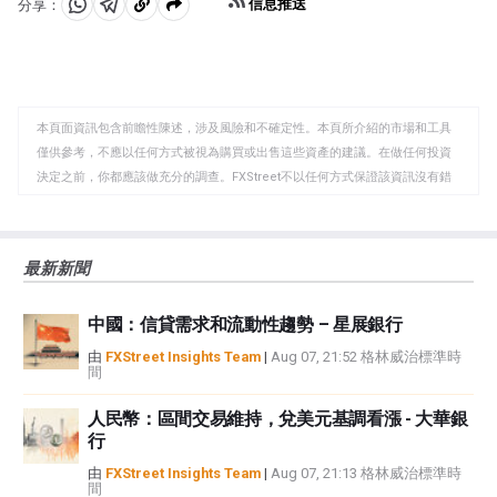
信息推送
分享：
分
分
複
享
享
製
至
至
到
WhatsApp
Telegram
剪
本頁面資訊包含前瞻性陳述，涉及風險和不確定性。本頁所介紹的市場和工具
貼
僅供參考，不應以任何方式被視為購買或出售這些資產的建議。在做任何投資
板
決定之前，你都應該做充分的調查。FXStreet不以任何方式保證該資訊沒有錯
誤、錯誤或重大錯報。它也不保證這些資料是及時的。在公開市場投資涉及很
大的風險，包括損失全部或部分投資，以及精神上的痛苦。所有與投資有關的
風險、損失和成本，包括本金的全部損失，均由您負責。本文僅代表作者個人
最新新聞
觀點，並不代表FXStreet或其廣告商的官方政策或立場。作者不對本頁連結的
資訊負責。
中國：信貸需求和流動性趨勢 – 星展銀行
如果文章正文中沒有明確提到，在撰寫本文時，作者在本文中提到的任何股票
中都沒有頭寸，也沒有與文中提到的任何公司有業務關係。除了FXStreet，作
由
FXStreet Insights Team
|
Aug 07, 21:52 格林威治標準時
間
者沒有收到撰寫這篇文章的報酬。
FXStreet和作者不提供個性化的建議。作者對該資訊的準確性、完整性或適用
人民幣：區間交易維持，兌美元基調看漲 - 大華銀
性不作任何陳述。FXStreet和作者將不承擔任何錯誤，遺漏或任何損失，傷害
行
或損害由此資訊及其顯示或使用引起的。錯誤和遺漏除外。本文作者和
FXStreet並非註冊投資顧問，本文內容無意提供任何投資建議。
由
FXStreet Insights Team
|
Aug 07, 21:13 格林威治標準時
間