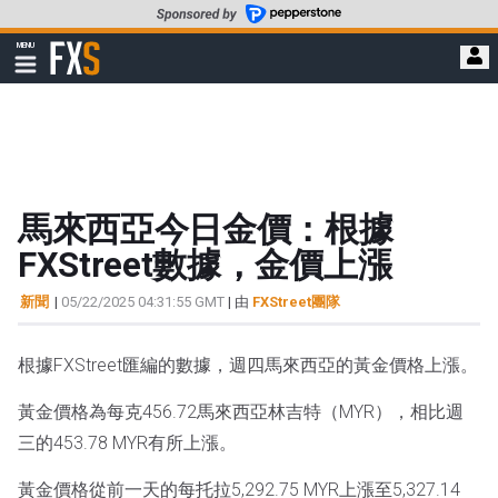
轉
至
FXStreet
MENU
主
顯
示
要
導
內
航
容
馬來西亞今日金價：根據
FXStreet數據，金價上漲
新聞
|
05/22/2025 04:31:55 GMT
| 由
FXStreet團隊
根據FXStreet匯編的數據，週四馬來西亞的黃金價格上漲。
黃金價格為每克456.72馬來西亞林吉特（MYR），相比週
三的453.78 MYR有所上漲。
黃金價格從前一天的每托拉5,292.75 MYR上漲至5,327.14