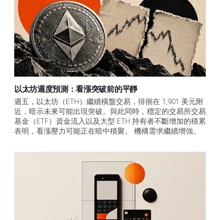
以太坊週度預測：看漲突破前的平靜
週五，以太坊（ETH）繼續橫盤交易，徘徊在 1,901 美元附
近，暗示未來可能出現突破。與此同時，穩定的交易所交易
基金（ETF）資金流入以及大型 ETH 持有者不斷增加的積累
表明，看漲壓力可能正在暗中積聚。 機構需求繼續增強。