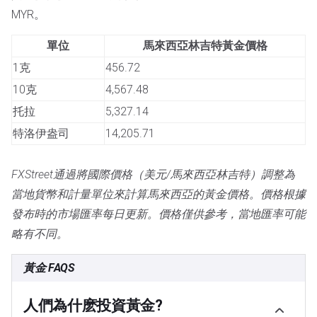
MYR。
單位
馬來西亞林吉特黃金價格
1克
456.72
10克
4,567.48
托拉
5,327.14
特洛伊盎司
14,205.71
FXStreet通過將國際價格（美元/馬來西亞林吉特）調整為
當地貨幣和計量單位來計算馬來西亞的黃金價格。價格根據
發布時的市場匯率每日更新。價格僅供參考，當地匯率可能
略有不同。
黃金 FAQS
人們為什麽投資黃金?