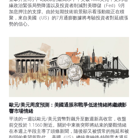
緣政治緊張局勢降溫以及投資者削減對美聯儲（Fed）9月
加息押注的支撐。由於短期技術前景顯示看漲動能正在積
聚，來自美國（US）的7月通膨數據將考驗投資者對延續漲
勢的信心。 
歐元/美元周度預測：美國通脹和戰爭低迷情緒將繼續影
響市場情緒
平淡的一週以歐元/美元貨幣對飆升至數週新高收官，收盤
前交投於 1.1560 附近。關於中東衝突即將結束的樂觀情緒
在本週上半段主導了頭條新聞，隨後卻又被慣常的拖延和被
削弱的希望所取代。 美國（US）總統唐納德-特朗普本週反