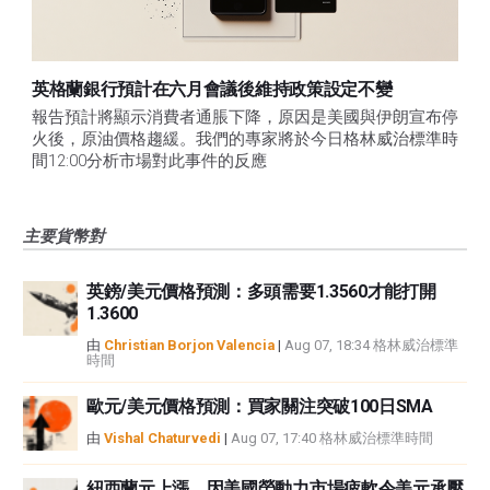
英格蘭銀行預計在六月會議後維持政策設定不變
報告預計將顯示消費者通脹下降，原因是美國與伊朗宣布停
火後，原油價格趨緩。我們的專家將於今日格林威治標準時
間12:00分析市場對此事件的反應
主要貨幣對
英鎊/美元價格預測：多頭需要1.3560才能打開
1.3600
由
Christian Borjon Valencia
|
Aug 07, 18:34 格林威治標準
時間
歐元/美元價格預測：買家關注突破100日SMA
由
Vishal Chaturvedi
|
Aug 07, 17:40 格林威治標準時間
紐西蘭元上漲，因美國勞動力市場疲軟令美元承壓