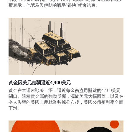
覆表示，他認為與伊朗的戰爭"很快"就會結束。
黃金因美元走弱逼近4,400美元
黃金在本週末顯著上漲，逼近每金衡盎司關鍵的4,400美元
關口。這種貴金屬的強勁反彈，源於美元大幅回落，以及在
令人失望的美國非農就業數據公布後，美國公債殖利率全面
下滑。