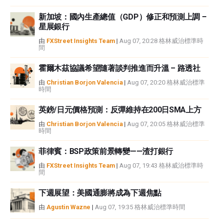
新加坡：國內生產總值（GDP）修正和預測上調 –
星展銀行
由
FXStreet Insights Team
|
Aug 07, 20:28 格林威治標準時
間
霍爾木茲協議希望隨著談判推進而升溫 – 路透社
由
Christian Borjon Valencia
|
Aug 07, 20:20 格林威治標準
時間
英鎊/日元價格預測：反彈維持在200日SMA上方
由
Christian Borjon Valencia
|
Aug 07, 20:05 格林威治標準
時間
菲律賓：BSP政策前景轉變——渣打銀行
由
FXStreet Insights Team
|
Aug 07, 19:43 格林威治標準時
間
下週展望：美國通膨將成為下週焦點
由
Agustin Wazne
|
Aug 07, 19:35 格林威治標準時間