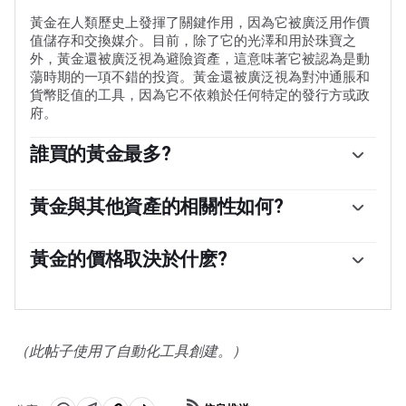
黃金在人類歷史上發揮了關鍵作用，因為它被廣泛用作價
值儲存和交換媒介。目前，除了它的光澤和用於珠寶之
外，黃金還被廣泛視為避險資產，這意味著它被認為是動
蕩時期的一項不錯的投資。黃金還被廣泛視為對沖通脹和
貨幣貶值的工具，因為它不依賴於任何特定的發行方或政
府。
誰買的黃金最多?
各國央行是最大的黃金持有者。為了在動蕩時期支撐本國
貨幣，各國央行傾向於使儲備多樣化，並購買黃金，以提
黃金與其他資產的相關性如何?
高人們對經濟和貨幣實力的看法。高黃金儲備可以成為一
黃金與美元和美國國債呈負相關，兩者都是主要的儲備資
個國家償付能力的信任來源。根據世界黃金協會的數據，
產和避險資產。當美元貶值時，黃金往往會上漲，使投資
黃金的價格取決於什麽?
各國央行在2022年增加了1136噸黃金儲備，價值約700億
者和央行能夠在動蕩時期實現資產多元化。黃金與風險資
美元。這是有記錄以來最高的年度購買量。中國、印度和
由於各種各樣的因素，價格可能會變動。地緣政治不穩定
產也呈負相關。股市的反彈往往會壓低金價，而風險較高
土耳其等新興經濟體的央行正在迅速增加黃金儲備。
或對深度衰退的擔憂可能會迅速推高黃金價格，因其避險
的市場的拋售往往有利於黃金。
地位。作為一種低收益資產，黃金往往會隨著利率下降而
上漲，而較高的資金成本通常會拖累黃金。盡管如此，由
（此帖子使用了自動化工具創建。）
於資產以美元(XAU/USD)定價，大多數走勢取決於美元
(USD)的表現。強勢美元傾向於控製金價，而弱勢美元則
可能推高金價。