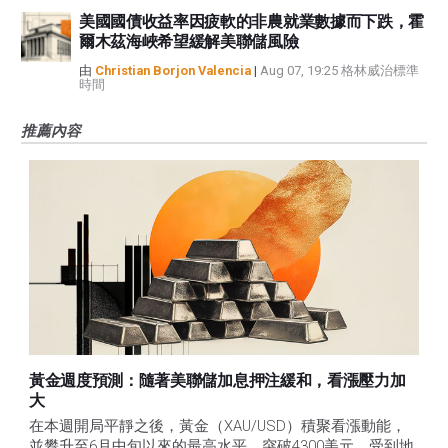
美國國債收益率因疲軟的非農就業數據而下跌，霍
爾木茲海峽希望緩解美聯儲風險
由
Christian Borjon Valencia
|
Aug 07, 19:25 格林威治標準
時間
推薦內容
黃金週度預測：隨著美聯儲加息押注緩和，看漲壓力加
大
在本週開局平靜之後，黃金（XAU/USD）積聚看漲動能，
並攀升至6月中旬以來的最高水平，突破4300美元，受到地