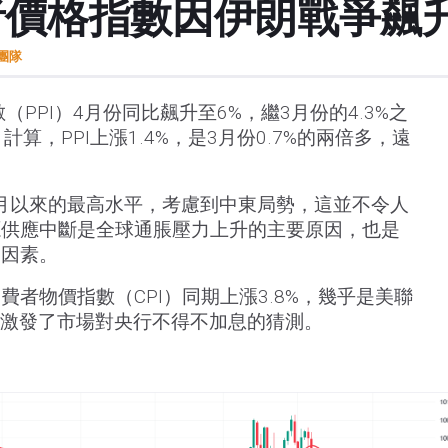
者價格指數因伊朗戰爭飆
t團隊
（PPI）4月份同比飆升至6%，繼3月份的4.3%之
計算，PPI上漲1.4%，是3月份0.7%的兩倍多，遠
12月以來的最高水平，考慮到中東局勢，這並不令人
源供應中斷是全球通脹壓力上升的主要原因，也是
鍵因素。
者物價指數（CPI）同期上漲3.8%，幾乎是美聯
倍，激發了市場對央行不得不加息的猜測。