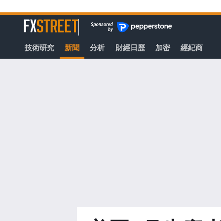
轉
至
FXStreet
主
要
技術研究
新聞
分析
財經日歷
加密
經紀商
內
容