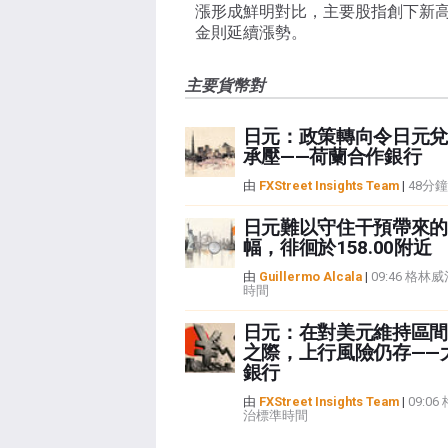
漲形成鮮明對比，主要股指創下新
金則延續漲勢。
主要貨幣對
日元：政策轉向令日元兌
承壓——荷蘭合作銀行
由
FXStreet Insights Team
|
48分
日元難以守住干預帶來的
幅，徘徊於158.00附近
由
Guillermo Alcala
|
09:46 格林
時間
日元：在對美元維持區間
之際，上行風險仍存——
銀行
由
FXStreet Insights Team
|
09:0
治標準時間