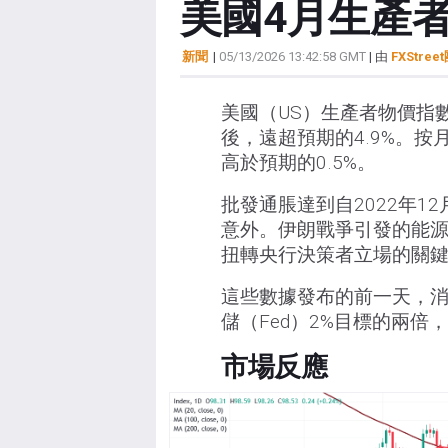
美國4月生產
新聞
|
05/13/2026 13:42:58 GMT
| 由
FXStree
美國（US）生產者物價指數
後，遠超預期的4.9%。按月
高於預期的0.5%。
批發通脹達到自2022年
意外。伊朗戰爭引發的能
扭轉央行決策者立場的關
這些數據發布的前一天，消費
儲（Fed）2%目標的兩
市場反應