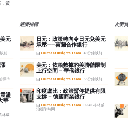
高，黃
經濟指標
次要
美元
日元：政策轉向令日元兌美元
承壓——荷蘭合作銀行
鐘以前
由
FXStreet Insights Team
|
48分鐘以前
漲
美元：依賴數據的美聯儲限制
上行空間 – 華僑銀行
威治標準
由
FXStreet Insights Team
|
56分鐘以前
印度盧比：政策暫停提供有限
震盪
支撐 – 德國商業銀行
大華
由
FXStreet Insights Team
|
09:43 格林威
治標準時間
6 格林威