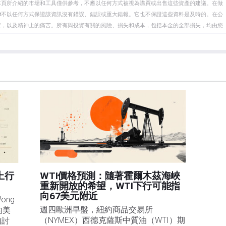
本頁所介紹的市場和工具僅供參考，不應以任何方式被視為購買或出售這些資產的建議。在做
eet不以任何方式保證該資訊沒有錯誤、錯誤或重大錯報。它也不保證這些資料是及時的。在公
資，以及精神上的痛苦。所有與投資有關的風險、損失和成本，包括本金的全部損失，均由您
et或其廣告商的官方政策或立場。作者不對本頁連結的資訊負責。
在本文中提到的任何股票中都沒有頭寸，也沒有與文中提到的任何公司有業務關係。除了
訊的準確性、完整性或適用性不作任何陳述。FXStreet和作者將不承擔任何錯誤，遺漏或任何損
遺漏除外。本文作者和FXStreet並非註冊投資顧問，本文內容無意提供任何投資建議。
上行
WTI價格預測：隨著霍爾木茲海峽
重新開放的希望，WTI下行可能指
向67美元附近
ng 
週四歐洲早盤，紐約商品交易所
的美
（NYMEX）西德克薩斯中質油（WTI）期
的討