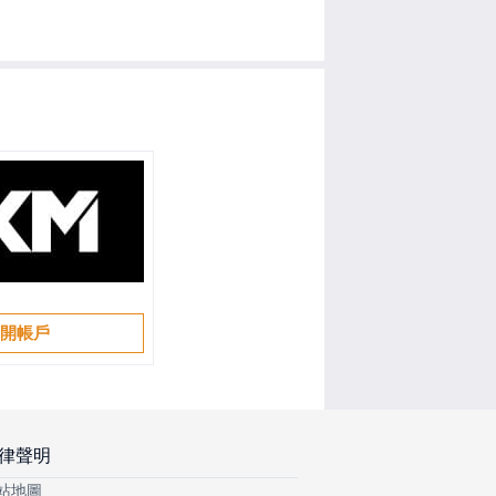
開帳戶
律聲明
站地圖