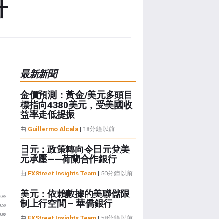
升
最新新聞
金價預測：黃金/美元多頭目
標指向4380美元，受美國收
益率走低提振
由
Guillermo Alcala
|
18分鐘以前
日元：政策轉向令日元兌美
元承壓——荷蘭合作銀行
由
FXStreet Insights Team
|
50分鐘以前
美元：依賴數據的美聯儲限
制上行空間 – 華僑銀行
由
FXStreet Insights Team
|
58分鐘以前