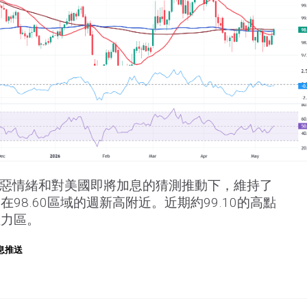
厭惡情緒和對美國即將加息的猜測推動下，維持了
98.60區域的週新高附近。近期約99.10的高點
阻力區。
息推送