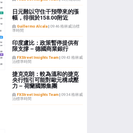
日元難以守住干預帶來的漲
幅，徘徊於158.00附近
由
Guillermo Alcala
|
09:46 格林威治標
準時間
印度盧比：政策暫停提供有
限支撐 – 德國商業銀行
由
FXStreet Insights Team
|
09:43 格林威
治標準時間
捷克克朗：較為溫和的捷克
央行指引可能對歐元構成壓
力 – 荷蘭國際集團
由
FXStreet Insights Team
|
09:34 格林威
治標準時間