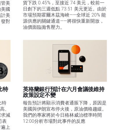
貨下跌 0.45%，至接近 74 美元，較前一
儘管美
日創下的三週低點 73.51 美元更近。由於
的美國
市場預期霍爾木茲海峽——全球近 20% 能
預計美
源供應的關鍵通道——將很快重新開放，
引發對
油價面臨拋售壓力。 
比特
英格蘭銀行預計在六月會議後維持
政策設定不變
比特
報告預計將顯示消費者通脹下降，原因是
走高、
美國與伊朗宣布停火後，原油價格趨緩。
需求減
我們的專家將於今日格林威治標準時間
司表
12:00分析市場對此事件的反應
普遍上