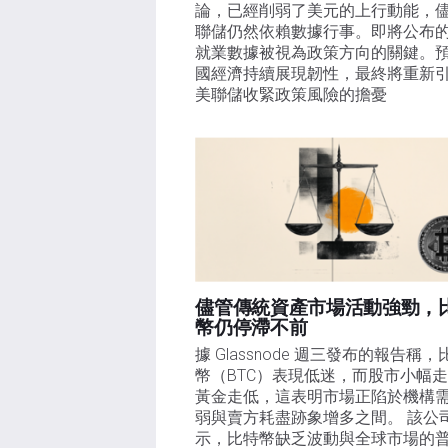
論，已經削弱了美元的上行動能，
聯儲仍然依賴數據行事。即將公布
就業數據被視為政策方向的關鍵。
國經濟持續展現韌性，最終將重新
美聯儲收緊政策風險的擔憂
儘管傳統資產市場活動強勁，
幣仍停滯不前
據 Glassnode 週三發布的報告稱，
幣（BTC）表現低迷，而股市小幅
黃金走低，這表明市場正陷於機構
弱與賣方耗盡跡象增多之間。 該公
示，比特幣缺乏波動與全球市場的