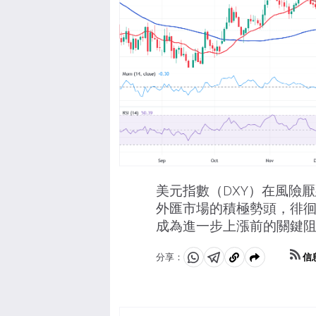
美元指數（DXY）在風險
外匯市場的積極勢頭，徘徊在
成為進一步上漲前的關鍵
信
分享：
分
分
複
享
享
製
至
至
到