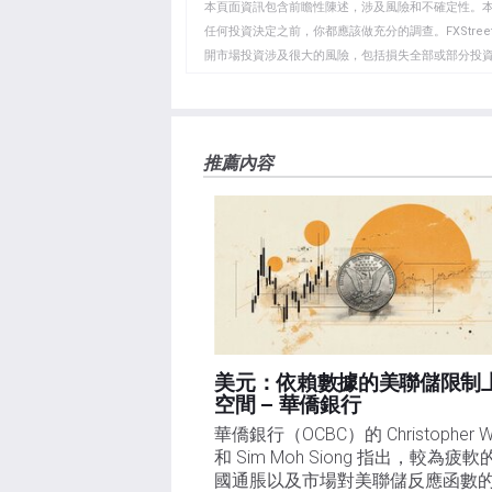
WhatsApp
Telegram
剪
本頁面資訊包含前瞻性陳述，涉及風險和不確定性。
貼
任何投資決定之前，你都應該做充分的調查。FXStr
開市場投資涉及很大的風險，包括損失全部或部分投
板
負責。本文僅代表作者個人觀點，並不代表FXStre
如果文章正文中沒有明確提到，在撰寫本文時，作者
FXStreet，作者沒有收到撰寫這篇文章的報酬。
FXStreet和作者不提供個性化的建議。作者對該資
推薦內容
失，傷害或損害由此資訊及其顯示或使用引起的。錯誤和
美元：依賴數據的美聯儲限制
空間 – 華僑銀行
華僑銀行（OCBC）的 Christopher Wo
和 Sim Moh Siong 指出，較為疲軟
國通脹以及市場對美聯儲反應函數