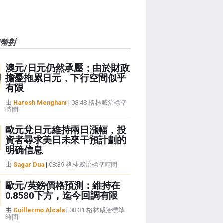
貨幣對
澳元/日元仍然承壓；由於財政
擔憂拖累日元，下行空間似乎
有限
由
Haresh Menghani
|
08:48 格林威治標準
時間
歐元兌日元維持兩日漲幅，投
資者尋求美日未來干預計劃的
明确信息
由
Sagar Dua
|
08:39 格林威治標準時間
歐元/英鎊價格預測：維持在
0.8580下方，迄今回調有限
由
Guillermo Alcala
|
08:31 格林威治標準
時間