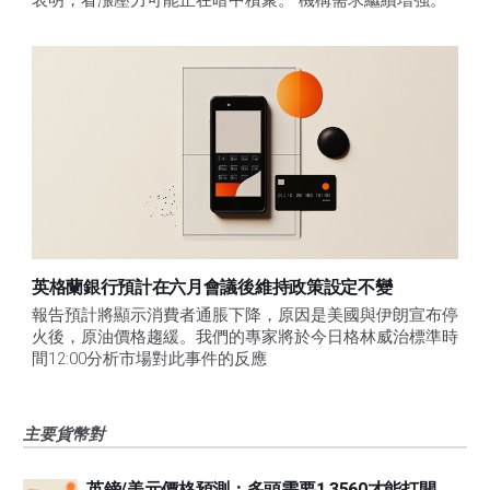
英格蘭銀行預計在六月會議後維持政策設定不變
報告預計將顯示消費者通脹下降，原因是美國與伊朗宣布停
火後，原油價格趨緩。我們的專家將於今日格林威治標準時
間12:00分析市場對此事件的反應
主要貨幣對
英鎊/美元價格預測：多頭需要1.3560才能打開