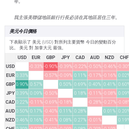
年。
我主張美聯儲地區銀行行長必須在其地區居住三年。
美元今日價格
下表顯示了 美元 (USD) 對所列主要貨幣 今日的變動百分
比。 美元 對 加拿大元 最強。
USD
EUR
GBP
JPY
CAD
AUD
NZD
CHF
USD
-0.33%
-0.90%
-0.39%
-0.22%
-0.50%
-0.46%
-0.30
EUR
0.33%
-0.57%
-0.09%
0.11%
-0.17%
-0.16%
0.02
GBP
0.90%
0.57%
0.50%
0.69%
0.40%
0.41%
0.60
JPY
0.39%
0.09%
-0.50%
0.18%
-0.11%
-0.08%
0.09
CAD
0.22%
-0.11%
-0.69%
-0.18%
-0.28%
-0.27%
-0.08
AUD
0.50%
0.17%
-0.40%
0.11%
0.28%
0.01%
0.20
NZD
0.46%
0.16%
-0.41%
0.08%
0.27%
-0.01%
0.19
CHF
0.30%
-0.02%
-0.60%
-0.09%
0.08%
-0.20%
-0.19%