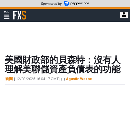
轉
至
FXStreet
MENU
主
顯
示
要
導
內
航
容
美國財政部的貝森特：沒有人
理解美聯儲資產負債表的功能
新聞
|
12/03/2025 16:04:17 GMT
| 由
Agustin Wazne