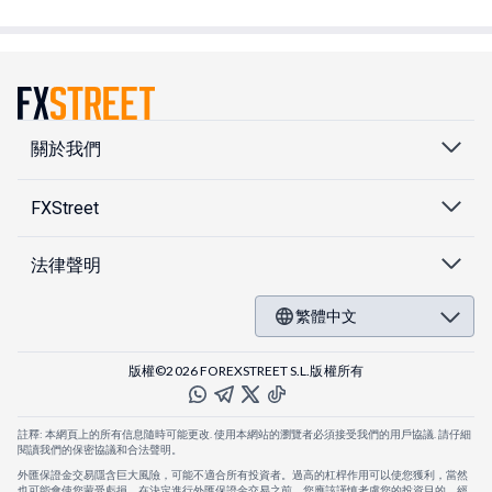
關於我們
FXStreet
法律聲明
繁體中文
版權©2026 FOREXSTREET S.L.版權所有
註釋: 本網頁上的所有信息隨時可能更改. 使用本網站的瀏覽者必須接受我們的用戶協議. 請仔細
閱讀我們的保密協議和合法聲明。
外匯保證金交易隱含巨大風險，可能不適合所有投資者。過高的杠桿作用可以使您獲利，當然
也可能會使您蒙受虧損。在決定進行外匯保證金交易之前，您應該謹慎考慮您的投資目的，經