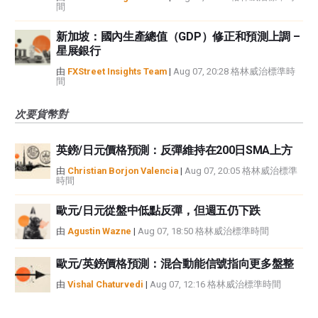
間
新加坡：國內生產總值（GDP）修正和預測上調 –
星展銀行
由
FXStreet Insights Team
|
Aug 07, 20:28 格林威治標準時
間
次要貨幣對
英鎊/日元價格預測：反彈維持在200日SMA上方
由
Christian Borjon Valencia
|
Aug 07, 20:05 格林威治標準
時間
歐元/日元從盤中低點反彈，但週五仍下跌
由
Agustin Wazne
|
Aug 07, 18:50 格林威治標準時間
歐元/英鎊價格預測：混合動能信號指向更多盤整
由
Vishal Chaturvedi
|
Aug 07, 12:16 格林威治標準時間