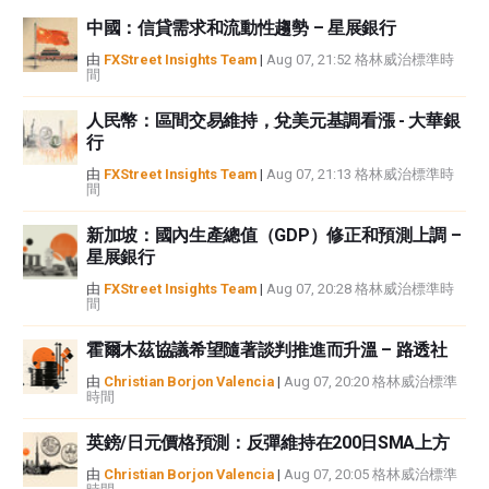
資訊負責。
中國：信貸需求和流動性趨勢 – 星展銀行
如果文章正文中沒有明確提到，在撰寫本文時，作者在本文中提到的任何股票
中都沒有頭寸，也沒有與文中提到的任何公司有業務關係。除了FXStreet，作
由
FXStreet Insights Team
|
Aug 07, 21:52 格林威治標準時
間
者沒有收到撰寫這篇文章的報酬。
FXStreet和作者不提供個性化的建議。作者對該資訊的準確性、完整性或適用
人民幣：區間交易維持，兌美元基調看漲 - 大華銀
性不作任何陳述。FXStreet和作者將不承擔任何錯誤，遺漏或任何損失，傷害
行
或損害由此資訊及其顯示或使用引起的。錯誤和遺漏除外。本文作者和
FXStreet並非註冊投資顧問，本文內容無意提供任何投資建議。
由
FXStreet Insights Team
|
Aug 07, 21:13 格林威治標準時
間
新加坡：國內生產總值（GDP）修正和預測上調 –
星展銀行
由
FXStreet Insights Team
|
Aug 07, 20:28 格林威治標準時
間
霍爾木茲協議希望隨著談判推進而升溫 – 路透社
由
Christian Borjon Valencia
|
Aug 07, 20:20 格林威治標準
時間
英鎊/日元價格預測：反彈維持在200日SMA上方
由
Christian Borjon Valencia
|
Aug 07, 20:05 格林威治標準