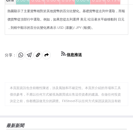
熱圖顯示了主要貨幣相對於其他貨幣的百分比變化。基礎貨幣從左列中選取，而報
價貨幣從頂部行中選取。例如，如果您從左列選擇 美元 竝沿著水平線移動到 日元
，則框中顯示的百分比變化將表示 USD (基數)/ JPY (報價)。
信息推送
分享：
分
分
複
享
享
製
至
至
到
WhatsApp
Telegram
剪
本頁面資訊包含前瞻性陳述，涉及風險和不確定性。本頁所介紹的市場和工具
貼
僅供參考，不應以任何方式被視為購買或出售這些資產的建議。在做任何投資
板
決定之前，你都應該做充分的調查。FXStreet不以任何方式保證該資訊沒有錯
誤、錯誤或重大錯報。它也不保證這些資料是及時的。在公開市場投資涉及很
大的風險，包括損失全部或部分投資，以及精神上的痛苦。所有與投資有關的
風險、損失和成本，包括本金的全部損失，均由您負責。本文僅代表作者個人
最新新聞
觀點，並不代表FXStreet或其廣告商的官方政策或立場。作者不對本頁連結的