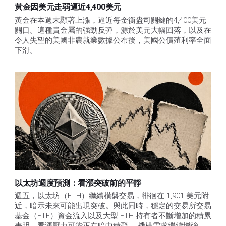
黃金因美元走弱逼近4,400美元
黃金在本週末顯著上漲，逼近每金衡盎司關鍵的4,400美元
關口。這種貴金屬的強勁反彈，源於美元大幅回落，以及在
令人失望的美國非農就業數據公布後，美國公債殖利率全面
下滑。
以太坊週度預測：看漲突破前的平靜
週五，以太坊（ETH）繼續橫盤交易，徘徊在 1,901 美元附
近，暗示未來可能出現突破。與此同時，穩定的交易所交易
基金（ETF）資金流入以及大型 ETH 持有者不斷增加的積累
表明，看漲壓力可能正在暗中積聚。 機構需求繼續增強。