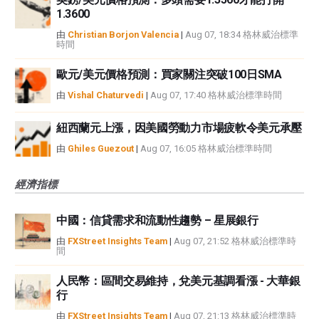
1.3600
由
Christian Borjon Valencia
|
Aug 07, 18:34 格林威治標準
時間
歐元/美元價格預測：買家關注突破100日SMA
由
Vishal Chaturvedi
|
Aug 07, 17:40 格林威治標準時間
紐西蘭元上漲，因美國勞動力市場疲軟令美元承壓
由
Ghiles Guezout
|
Aug 07, 16:05 格林威治標準時間
經濟指標
中國：信貸需求和流動性趨勢 – 星展銀行
由
FXStreet Insights Team
|
Aug 07, 21:52 格林威治標準時
間
人民幣：區間交易維持，兌美元基調看漲 - 大華銀
行
由
FXStreet Insights Team
|
Aug 07, 21:13 格林威治標準時