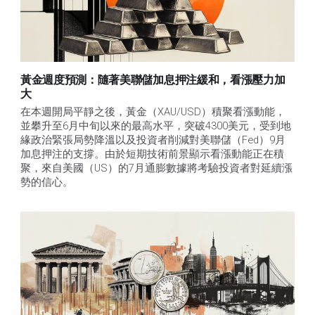
黃金週度預測：隨著美聯儲加息押注緩和，看漲壓力加
大
在本週開局平靜之後，黃金（XAU/USD）積聚看漲動能，
並攀升至6月中旬以來的最高水平，突破4300美元，受到地
緣政治緊張局勢降溫以及投資者削減對美聯儲（Fed）9月
加息押注的支撐。由於短期技術前景顯示看漲動能正在積
聚，來自美國（US）的7月通膨數據將考驗投資者對延續漲
勢的信心。 