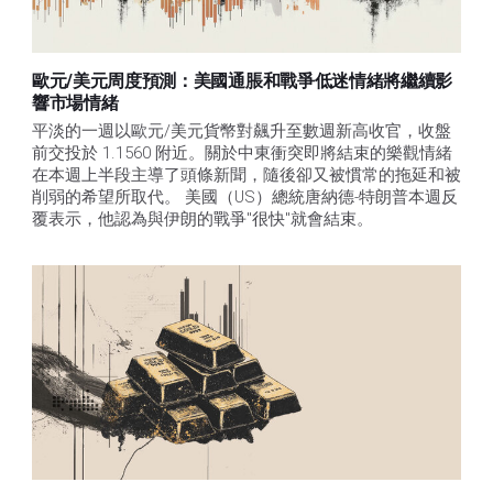
歐元/美元周度預測：美國通脹和戰爭低迷情緒將繼續影
響市場情緒
平淡的一週以歐元/美元貨幣對飆升至數週新高收官，收盤
前交投於 1.1560 附近。關於中東衝突即將結束的樂觀情緒
在本週上半段主導了頭條新聞，隨後卻又被慣常的拖延和被
削弱的希望所取代。 美國（US）總統唐納德-特朗普本週反
覆表示，他認為與伊朗的戰爭"很快"就會結束。