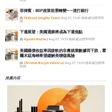
時間
菲律賓：BSP政策前景轉變——渣打銀行
由
FXStreet Insights Team
|
Aug 07, 19:43 格林威治標準時
間
下週展望：美國通膨將成為下週焦點
由
Agustin Wazne
|
Aug 07, 19:35 格林威治標準時間
美國國債收益率因疲軟的非農就業數據而下跌，霍
爾木茲海峽希望緩解美聯儲風險
由
Christian Borjon Valencia
|
Aug 07, 19:25 格林威治標準
時間
推薦內容