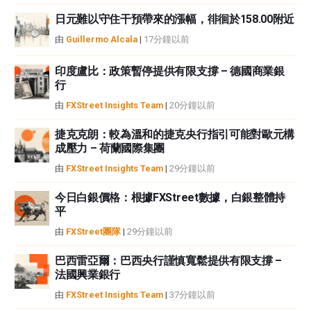
FXStreet和作者不提供個性化的建議。作者對該資訊的準確性、完整性或適用
性不作任何陳述。FXStreet和作者將不承擔任何錯誤，遺漏或任何損失，傷害
日元難以守住干預帶來的漲幅，徘徊於158.00附近
或損害由此資訊及其顯示或使用引起的。錯誤和遺漏除外。本文作者和
由
Guillermo Alcala
|
17分鐘以前
FXStreet並非註冊投資顧問，本文內容無意提供任何投資建議。
印度盧比：政策暫停提供有限支撐 – 德國商業銀
行
由
FXStreet Insights Team
|
20分鐘以前
捷克克朗：較為溫和的捷克央行指引可能對歐元構
成壓力 – 荷蘭國際集團
由
FXStreet Insights Team
|
29分鐘以前
今日白銀價格：根據FXStreet數據，白銀整體持
平
由
FXStreet團隊
|
29分鐘以前
巴西雷亞爾：巴西央行謹慎寬鬆提供有限支撐 –
法國興業銀行
由
FXStreet Insights Team
|
37分鐘以前