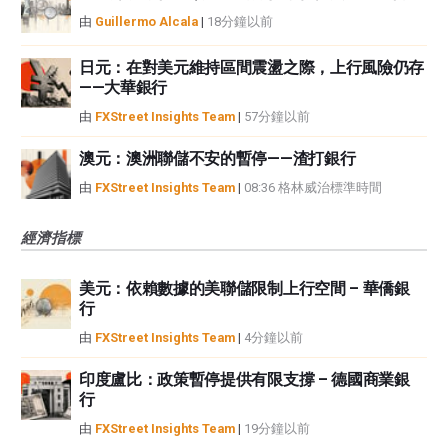
由
Guillermo Alcala
|
18分鐘以前
日元：在對美元維持區間震盪之際，上行風險仍存
——大華銀行
由
FXStreet Insights Team
|
57分鐘以前
澳元：澳洲聯儲不安的暫停——渣打銀行
由
FXStreet Insights Team
|
08:36 格林威治標準時間
經濟指標
美元：依賴數據的美聯儲限制上行空間 – 華僑銀
行
由
FXStreet Insights Team
|
4分鐘以前
印度盧比：政策暫停提供有限支撐 – 德國商業銀
行
由
FXStreet Insights Team
|
19分鐘以前