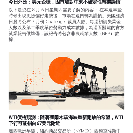
今日外匯：美元企穩，因市場對中東不確定性轉趨謹慎
以下是您在 8 月 6 日星期四需要了解的內容： 在本週早些
時候出現風險偏好走勢後，市場在週四轉為謹慎。美國經濟
日曆將公布 7 月份 Challenger 裁員人數、每週初請失業金
人數以及第二季度單位勞動力成本數據，為週五關鍵的官方
就業報告做準備，該報告將包含非農就業人數（NFP）數
據。
WTI價格預測：隨著霍爾木茲海峽重新開放的希望，WTI
下行可能指向67美元附近
週四歐洲早盤，紐約商品交易所（NYMEX）西德克薩斯中