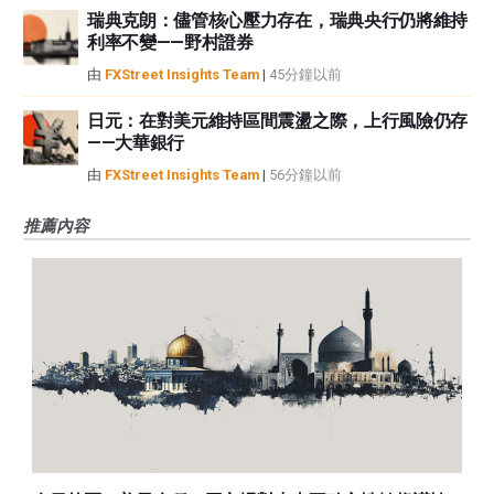
瑞典克朗：儘管核心壓力存在，瑞典央行仍將維持
利率不變——野村證券
由
FXStreet Insights Team
|
45分鐘以前
日元：在對美元維持區間震盪之際，上行風險仍存
——大華銀行
由
FXStreet Insights Team
|
56分鐘以前
推薦內容