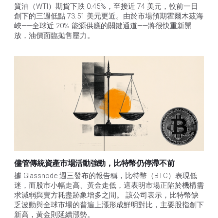
質油（WTI）期貨下跌 0.45%，至接近 74 美元，較前一日
創下的三週低點 73.51 美元更近。由於市場預期霍爾木茲海
峽——全球近 20% 能源供應的關鍵通道——將很快重新開
放，油價面臨拋售壓力。 
儘管傳統資產市場活動強勁，比特幣仍停滯不前
據 Glassnode 週三發布的報告稱，比特幣（BTC）表現低
迷，而股市小幅走高、黃金走低，這表明市場正陷於機構需
求減弱與賣方耗盡跡象增多之間。 該公司表示，比特幣缺
乏波動與全球市場的普遍上漲形成鮮明對比，主要股指創下
新高，黃金則延續漲勢。