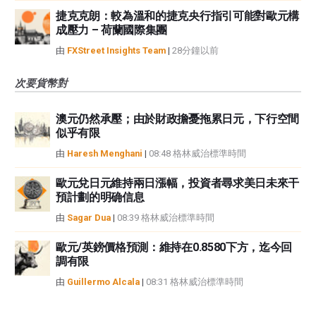
捷克克朗：較為溫和的捷克央行指引可能對歐元構
成壓力 – 荷蘭國際集團
由
FXStreet Insights Team
|
28分鐘以前
次要貨幣對
澳元仍然承壓；由於財政擔憂拖累日元，下行空間
似乎有限
由
Haresh Menghani
|
08:48 格林威治標準時間
歐元兌日元維持兩日漲幅，投資者尋求美日未來干
預計劃的明确信息
由
Sagar Dua
|
08:39 格林威治標準時間
歐元/英鎊價格預測：維持在0.8580下方，迄今回
調有限
由
Guillermo Alcala
|
08:31 格林威治標準時間