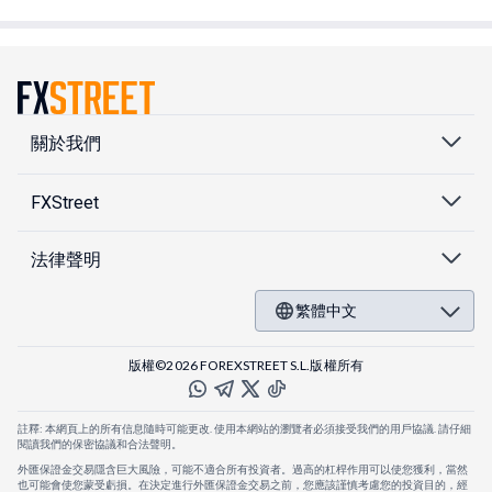
關於我們
FXStreet
法律聲明
繁體中文
版權©2026 FOREXSTREET S.L.版權所有
註釋: 本網頁上的所有信息隨時可能更改. 使用本網站的瀏覽者必須接受我們的用戶協議. 請仔細
閱讀我們的保密協議和合法聲明。
外匯保證金交易隱含巨大風險，可能不適合所有投資者。過高的杠桿作用可以使您獲利，當然
也可能會使您蒙受虧損。在決定進行外匯保證金交易之前，您應該謹慎考慮您的投資目的，經