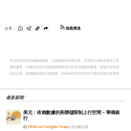
信息推送
分享：
分
分
複
享
享
製
至
至
到
WhatsApp
Telegram
剪
本頁面資訊包含前瞻性陳述，涉及風險和不確定性。本頁所介紹的市場和工具
貼
僅供參考，不應以任何方式被視為購買或出售這些資產的建議。在做任何投資
板
決定之前，你都應該做充分的調查。FXStreet不以任何方式保證該資訊沒有錯
誤、錯誤或重大錯報。它也不保證這些資料是及時的。在公開市場投資涉及很
大的風險，包括損失全部或部分投資，以及精神上的痛苦。所有與投資有關的
風險、損失和成本，包括本金的全部損失，均由您負責。本文僅代表作者個人
最新新聞
觀點，並不代表FXStreet或其廣告商的官方政策或立場。作者不對本頁連結的
資訊負責。
美元：依賴數據的美聯儲限制上行空間 – 華僑銀
如果文章正文中沒有明確提到，在撰寫本文時，作者在本文中提到的任何股票
行
中都沒有頭寸，也沒有與文中提到的任何公司有業務關係。除了FXStreet，作
者沒有收到撰寫這篇文章的報酬。
由
FXStreet Insights Team
|
5分鐘以前