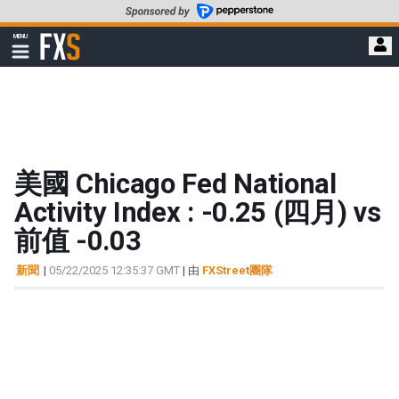
轉
至
FXStreet
MENU
主
顯
示
要
導
內
航
容
美國 Chicago Fed National
Activity Index : -0.25 (四月) vs
前值 -0.03
新聞
|
05/22/2025 12:35:37 GMT
| 由
FXStreet團隊