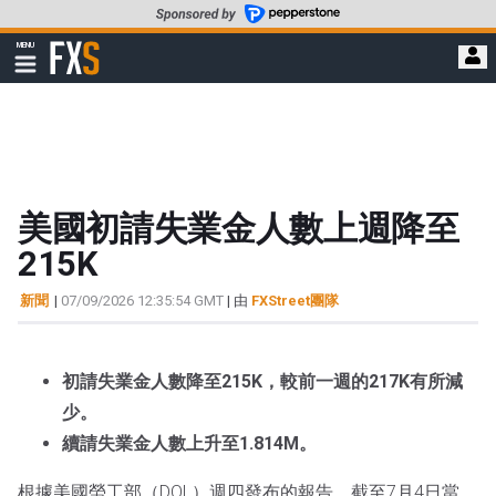
轉
至
FXStreet
MENU
主
顯
示
要
導
內
航
容
美國初請失業金人數上週降至
215K
新聞
|
07/09/2026 12:35:54 GMT
| 由
FXStreet團隊
初請失業金人數降至215K，較前一週的217K有所減
少。
續請失業金人數上升至1.814M。
根據美國勞工部（DOL）週四發布的報告，截至7月4日當