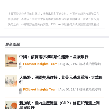
至
至
到
WhatsApp
Telegram
剪
本頁面資訊包含前瞻性陳述，涉及風險和不確定性。本頁所介紹的市場和工具
貼
僅供參考，不應以任何方式被視為購買或出售這些資產的建議。在做任何投資
板
決定之前，你都應該做充分的調查。FXStreet不以任何方式保證該資訊沒有錯
誤、錯誤或重大錯報。它也不保證這些資料是及時的。在公開市場投資涉及很
大的風險，包括損失全部或部分投資，以及精神上的痛苦。所有與投資有關的
風險、損失和成本，包括本金的全部損失，均由您負責。本文僅代表作者個人
最新新聞
觀點，並不代表FXStreet或其廣告商的官方政策或立場。作者不對本頁連結的
資訊負責。
中國：信貸需求和流動性趨勢 – 星展銀行
如果文章正文中沒有明確提到，在撰寫本文時，作者在本文中提到的任何股票
中都沒有頭寸，也沒有與文中提到的任何公司有業務關係。除了FXStreet，作
由
FXStreet Insights Team
|
Aug 07, 21:52 格林威治標準時
間
者沒有收到撰寫這篇文章的報酬。
FXStreet和作者不提供個性化的建議。作者對該資訊的準確性、完整性或適用
人民幣：區間交易維持，兌美元基調看漲 - 大華銀
性不作任何陳述。FXStreet和作者將不承擔任何錯誤，遺漏或任何損失，傷害
行
或損害由此資訊及其顯示或使用引起的。錯誤和遺漏除外。本文作者和
FXStreet並非註冊投資顧問，本文內容無意提供任何投資建議。
由
FXStreet Insights Team
|
Aug 07, 21:13 格林威治標準時
間
新加坡：國內生產總值（GDP）修正和預測上調 –
星展銀行