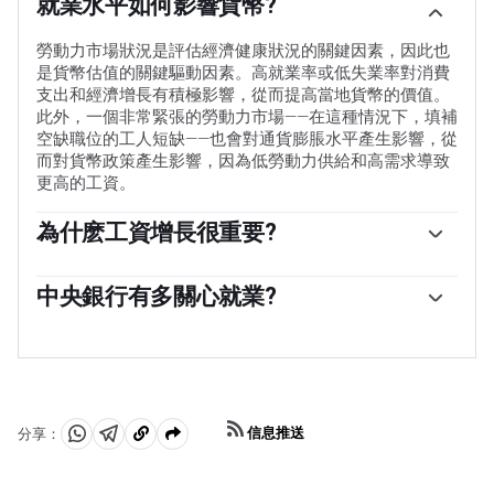
就業水平如何影響貨幣?
勞動力市場狀況是評估經濟健康狀況的關鍵因素，因此也
是貨幣估值的關鍵驅動因素。高就業率或低失業率對消費
支出和經濟增長有積極影響，從而提高當地貨幣的價值。
此外，一個非常緊張的勞動力市場——在這種情況下，填補
空缺職位的工人短缺——也會對通貨膨脹水平產生影響，從
而對貨幣政策產生影響，因為低勞動力供給和高需求導致
更高的工資。
為什麽工資增長很重要?
一個經濟體的薪資增長速度對政策製定者來說至關重要。
高工資增長意味著家庭有更多的錢可以花，這通常會導致
中央銀行有多關心就業?
消費品價格上漲。與能源價格等波動性更大的通脹來源不
各央行對勞動力市場狀況的重視程度取決於其目標。一些
同，工資增長被視為潛在和持續通脹的關鍵組成部分，因
央行除了控製通脹水平外，還明確有與勞動力市場相關的
為工資增長不太可能逆轉。世界各國央行在決定貨幣政策
任務。例如，美聯儲(Fed)肩負著促進充分就業和穩定物價
時都密切關註工資增長數據。
的雙重使命。與此同時，歐洲中央銀行(ECB)的唯一任務是
控製通貨膨脹。不過，不管他們有什麽任務，勞動力市場
信息推送
分享：
狀況對決策者來說都是一個重要因素，因為它是衡量經濟
分
分
複
健康狀況的重要指標，而且與通脹有直接關系。
享
享
製