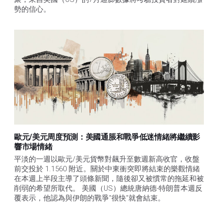
勢的信心。 
歐元/美元周度預測：美國通脹和戰爭低迷情緒將繼續影
響市場情緒
平淡的一週以歐元/美元貨幣對飆升至數週新高收官，收盤
前交投於 1.1560 附近。關於中東衝突即將結束的樂觀情緒
在本週上半段主導了頭條新聞，隨後卻又被慣常的拖延和被
削弱的希望所取代。 美國（US）總統唐納德-特朗普本週反
覆表示，他認為與伊朗的戰爭"很快"就會結束。