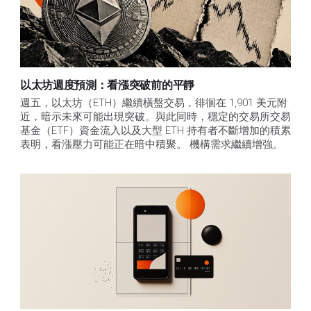
以太坊週度預測：看漲突破前的平靜
週五，以太坊（ETH）繼續橫盤交易，徘徊在 1,901 美元附
近，暗示未來可能出現突破。與此同時，穩定的交易所交易
基金（ETF）資金流入以及大型 ETH 持有者不斷增加的積累
表明，看漲壓力可能正在暗中積聚。 機構需求繼續增強。