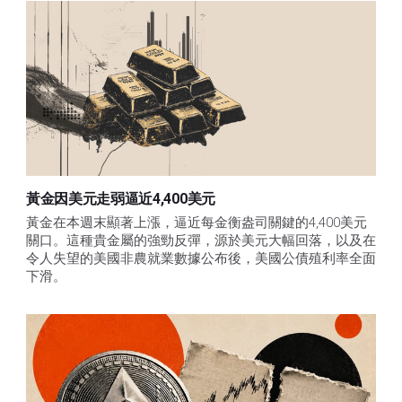
黃金因美元走弱逼近4,400美元
黃金在本週末顯著上漲，逼近每金衡盎司關鍵的4,400美元
關口。這種貴金屬的強勁反彈，源於美元大幅回落，以及在
令人失望的美國非農就業數據公布後，美國公債殖利率全面
下滑。