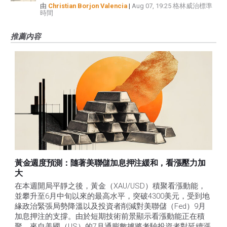
由
Christian Borjon Valencia
|
Aug 07, 19:25 格林威治標準
時間
推薦內容
黃金週度預測：隨著美聯儲加息押注緩和，看漲壓力加
大
在本週開局平靜之後，黃金（XAU/USD）積聚看漲動能，
並攀升至6月中旬以來的最高水平，突破4300美元，受到地
緣政治緊張局勢降溫以及投資者削減對美聯儲（Fed）9月
加息押注的支撐。由於短期技術前景顯示看漲動能正在積
聚，來自美國（US）的7月通膨數據將考驗投資者對延續漲