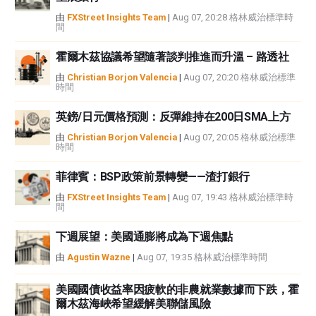
由
FXStreet Insights Team
|
Aug 07, 20:28 格林威治標準時
間
霍爾木茲協議希望隨著談判推進而升溫 – 路透社
由
Christian Borjon Valencia
|
Aug 07, 20:20 格林威治標準
時間
英鎊/日元價格預測：反彈維持在200日SMA上方
由
Christian Borjon Valencia
|
Aug 07, 20:05 格林威治標準
時間
菲律賓：BSP政策前景轉變——渣打銀行
由
FXStreet Insights Team
|
Aug 07, 19:43 格林威治標準時
間
下週展望：美國通膨將成為下週焦點
由
Agustin Wazne
|
Aug 07, 19:35 格林威治標準時間
美國國債收益率因疲軟的非農就業數據而下跌，霍
爾木茲海峽希望緩解美聯儲風險