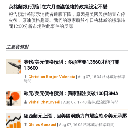
英格蘭銀行預計在六月會議後維持政策設定不變
報告預計將顯示消費者通脹下降，原因是美國與伊朗宣布停
火後，原油價格趨緩。我們的專家將於今日格林威治標準時
間12:00分析市場對此事件的反應
主要貨幣對
英鎊/美元價格預測：多頭需要1.3560才能打開
1.3600
由
Christian Borjon Valencia
|
Aug 07, 18:34 格林威治標準
時間
歐元/美元價格預測：買家關注突破100日SMA
由
Vishal Chaturvedi
|
Aug 07, 17:40 格林威治標準時間
紐西蘭元上漲，因美國勞動力市場疲軟令美元承壓
由
Ghiles Guezout
|
Aug 07, 16:05 格林威治標準時間