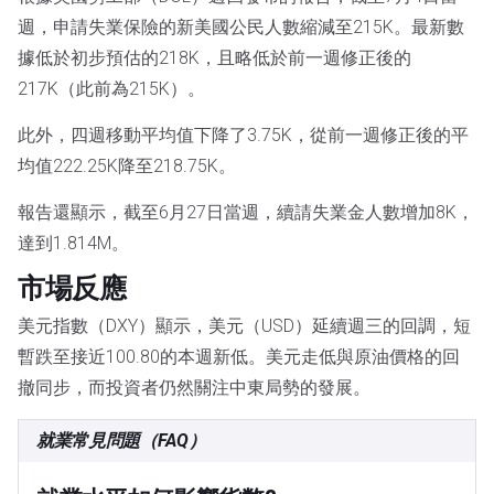
週，申請失業保險的新美國公民人數縮減至215K。最新數
據低於初步預估的218K，且略低於前一週修正後的
217K（此前為215K）。
此外，四週移動平均值下降了3.75K，從前一週修正後的平
均值222.25K降至218.75K。
報告還顯示，截至6月27日當週，續請失業金人數增加8K，
達到1.814M。
市場反應
美元指數（DXY）顯示，美元（USD）延續週三的回調，短
暫跌至接近100.80的本週新低。美元走低與原油價格的回
撤同步，而投資者仍然關注中東局勢的發展。
就業常見問題（FAQ）