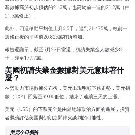
新數據高於初步預估的21.3萬，也高於前一週的21.2萬（由
21.5萬修正）。
此外，四週移動平均值上升6.5千，達到21.475萬，較前一
週修正後的平均值20.825萬有所增加。
報告還顯示，截至5月23日當週，續請失業金人數減少8
千，降至177.7萬。
美國初請失業金數據對美元意味著什
麼？
在勞動力市場數據公布後，美元出現明顯下跌走勢，美元指
數（DXY）回落至99.00低位，結束了連續三天的上漲。
美元（USD）的下跌完全是由於地緣政治方面的進展，投資
者繼續評估美國與伊朗之間停火談判的可能性。
美元今日價格