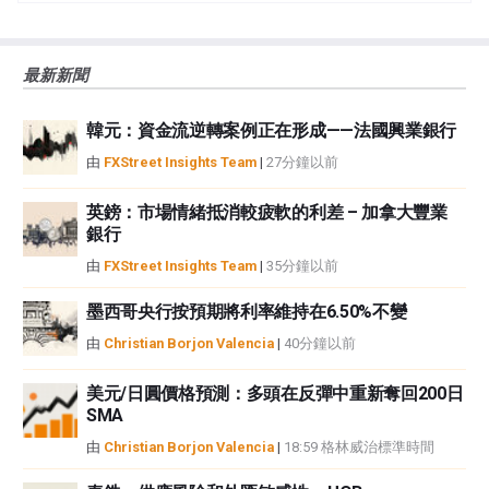
誤、錯誤或重大錯報。它也不保證這些資料是及時的。在公開市場投資涉及很
大的風險，包括損失全部或部分投資，以及精神上的痛苦。所有與投資有關的
風險、損失和成本，包括本金的全部損失，均由您負責。本文僅代表作者個人
最新新聞
觀點，並不代表FXStreet或其廣告商的官方政策或立場。作者不對本頁連結的
資訊負責。
韓元：資金流逆轉案例正在形成——法國興業銀行
如果文章正文中沒有明確提到，在撰寫本文時，作者在本文中提到的任何股票
中都沒有頭寸，也沒有與文中提到的任何公司有業務關係。除了FXStreet，作
由
FXStreet Insights Team
|
27分鐘以前
者沒有收到撰寫這篇文章的報酬。
FXStreet和作者不提供個性化的建議。作者對該資訊的準確性、完整性或適用
英鎊：市場情緒抵消較疲軟的利差 – 加拿大豐業
性不作任何陳述。FXStreet和作者將不承擔任何錯誤，遺漏或任何損失，傷害
銀行
或損害由此資訊及其顯示或使用引起的。錯誤和遺漏除外。本文作者和
由
FXStreet Insights Team
|
35分鐘以前
FXStreet並非註冊投資顧問，本文內容無意提供任何投資建議。
墨西哥央行按預期將利率維持在6.50%不變
由
Christian Borjon Valencia
|
40分鐘以前
美元/日圓價格預測：多頭在反彈中重新奪回200日
SMA
由
Christian Borjon Valencia
|
18:59 格林威治標準時間