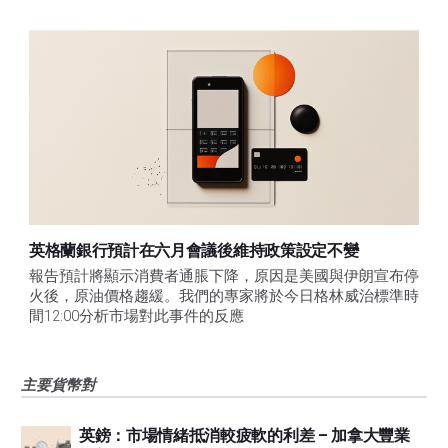
英格蘭銀行預計在六月會議後維持政策設定不變
報告預計將顯示消費者通脹下降，原因是美國與伊朗宣布停
火後，原油價格趨緩。我們的專家將於今日格林威治標準時
間12:00分析市場對此事件的反應
主要貨幣對
英鎊：市場情緒抵消較疲軟的利差 – 加拿大豐業