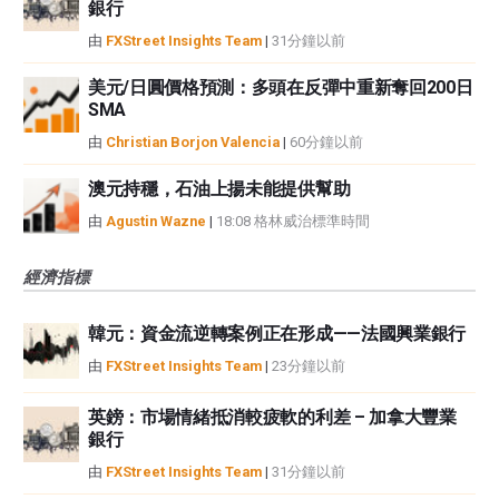
銀行
由
FXStreet Insights Team
|
31分鐘以前
美元/日圓價格預測：多頭在反彈中重新奪回200日
SMA
由
Christian Borjon Valencia
|
60分鐘以前
澳元持穩，石油上揚未能提供幫助
由
Agustin Wazne
|
18:08 格林威治標準時間
經濟指標
韓元：資金流逆轉案例正在形成——法國興業銀行
由
FXStreet Insights Team
|
23分鐘以前
英鎊：市場情緒抵消較疲軟的利差 – 加拿大豐業
銀行
由
FXStreet Insights Team
|
31分鐘以前