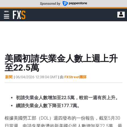
轉
至
FXStreet
MENU
主
顯
示
要
導
內
航
容
美國初請失業金人數上週上升
至22.5萬
新聞
|
06/04/2026 12:38:04 GMT
| 由
FXStreet團隊
初請失業金人數增加至22.5萬，較前一週有所上升。
續請失業金人數下降至177.7萬。
根據美國勞工部（DOL）週四發布的一份報告，截至5月30
日當週，申請失業救濟的新美國公民人數增加至22.5萬。最