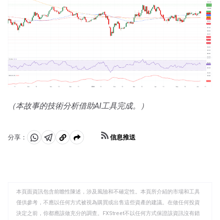
（本故事的技術分析借助AI工具完成。）
信息推送
分享：
分
分
複
享
享
製
至
至
到
WhatsApp
Telegram
剪
本頁面資訊包含前瞻性陳述，涉及風險和不確定性。本頁所介紹的市場和工具
貼
僅供參考，不應以任何方式被視為購買或出售這些資產的建議。在做任何投資
板
決定之前，你都應該做充分的調查。FXStreet不以任何方式保證該資訊沒有錯