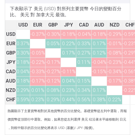
下表顯示了 美元 (USD) 對所列主要貨幣 今日的變動百分
比。 美元 對 加拿大元 最強。
USD
EUR
GBP
JPY
CAD
AUD
NZD
CHF
USD
-0.37%
-0.30%
-0.18%
-0.04%
-0.18%
-0.29%
-0.59
EUR
0.37%
0.05%
0.22%
0.33%
0.17%
-0.01%
-0.23
GBP
0.30%
-0.05%
0.17%
0.27%
0.12%
-0.08%
-0.29
JPY
0.18%
-0.22%
-0.17%
0.11%
-0.04%
-0.23%
-0.44
CAD
0.04%
-0.33%
-0.27%
-0.11%
-0.15%
-0.34%
-0.56
AUD
0.18%
-0.17%
-0.12%
0.04%
0.15%
-0.17%
-0.38
NZD
0.29%
0.01%
0.08%
0.23%
0.34%
0.17%
-0.22
CHF
0.59%
0.23%
0.29%
0.44%
0.56%
0.38%
0.22%
熱圖顯示了主要貨幣相對於其他貨幣的百分比變化。基礎貨幣從左列中選取，而報
價貨幣從頂部行中選取。例如，如果您從左列選擇 美元 竝沿著水平線移動到 日元
，則框中顯示的百分比變化將表示 USD (基數)/ JPY (報價)。