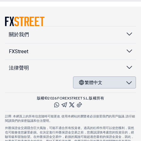
關於我們
FXStreet
法律聲明
繁體中文
版權©2026 FOREXSTREET S.L.版權所有
註釋: 本網頁上的所有信息隨時可能更改. 使用本網站的瀏覽者必須接受我們的用戶協議. 請仔細
閱讀我們的保密協議和合法聲明。
外匯保證金交易隱含巨大風險，可能不適合所有投資者。過高的杠桿作用可以使您獲利，當然
也可能會使您蒙受虧損。在決定進行外匯保證金交易之前，您應該謹慎考慮您的投資目的，經
驗等級和冒險欲望。在外匯保證金交易中，虧損的風險可能超過您最初的保證金資金，因此，