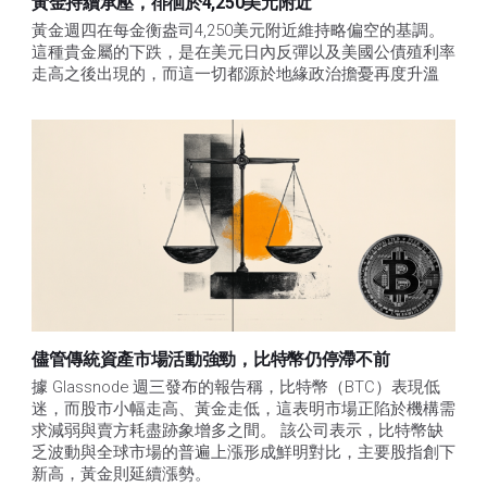
黃金持續承壓，徘徊於4,250美元附近
黃金週四在每金衡盎司4,250美元附近維持略偏空的基調。
這種貴金屬的下跌，是在美元日內反彈以及美國公債殖利率
走高之後出現的，而這一切都源於地緣政治擔憂再度升溫
儘管傳統資產市場活動強勁，比特幣仍停滯不前
據 Glassnode 週三發布的報告稱，比特幣（BTC）表現低
迷，而股市小幅走高、黃金走低，這表明市場正陷於機構需
求減弱與賣方耗盡跡象增多之間。 該公司表示，比特幣缺
乏波動與全球市場的普遍上漲形成鮮明對比，主要股指創下
新高，黃金則延續漲勢。