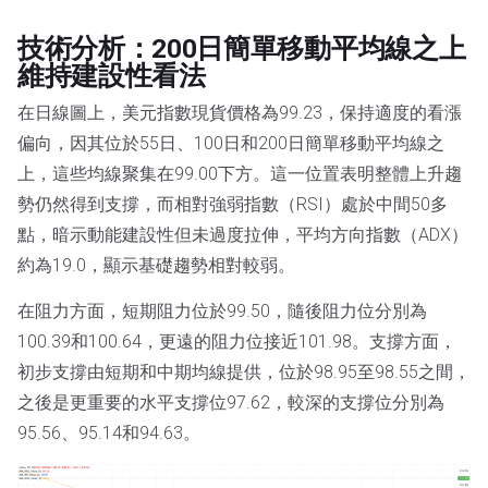
技術分析：200日簡單移動平均線之上
維持建設性看法
在日線圖上，美元指數現貨價格為99.23，保持適度的看漲
偏向，因其位於55日、100日和200日簡單移動平均線之
上，這些均線聚集在99.00下方。這一位置表明整體上升趨
勢仍然得到支撐，而相對強弱指數（RSI）處於中間50多
點，暗示動能建設性但未過度拉伸，平均方向指數（ADX）
約為19.0，顯示基礎趨勢相對較弱。
在阻力方面，短期阻力位於99.50，隨後阻力位分別為
100.39和100.64，更遠的阻力位接近101.98。支撐方面，
初步支撐由短期和中期均線提供，位於98.95至98.55之間，
之後是更重要的水平支撐位97.62，較深的支撐位分別為
95.56、95.14和94.63。