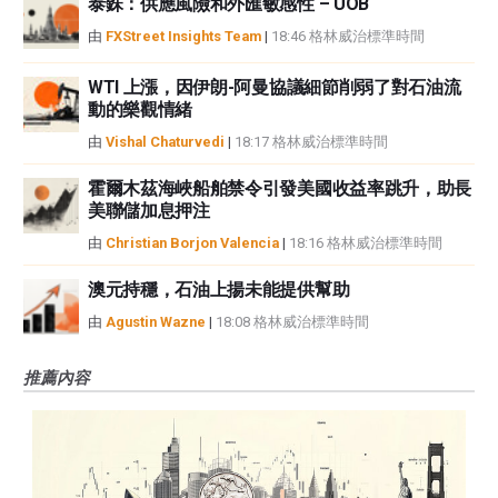
泰銖：供應風險和外匯敏感性 – UOB
由
FXStreet Insights Team
|
18:46 格林威治標準時間
WTI 上漲，因伊朗-阿曼協議細節削弱了對石油流
動的樂觀情緒
由
Vishal Chaturvedi
|
18:17 格林威治標準時間
霍爾木茲海峽船舶禁令引發美國收益率跳升，助長
美聯儲加息押注
由
Christian Borjon Valencia
|
18:16 格林威治標準時間
澳元持穩，石油上揚未能提供幫助
由
Agustin Wazne
|
18:08 格林威治標準時間
推薦內容