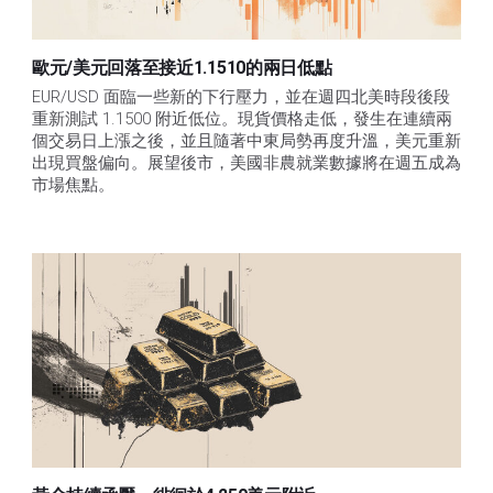
歐元/美元回落至接近1.1510的兩日低點
EUR/USD 面臨一些新的下行壓力，並在週四北美時段後段
重新測試 1.1500 附近低位。現貨價格走低，發生在連續兩
個交易日上漲之後，並且隨著中東局勢再度升溫，美元重新
出現買盤偏向。展望後市，美國非農就業數據將在週五成為
市場焦點。