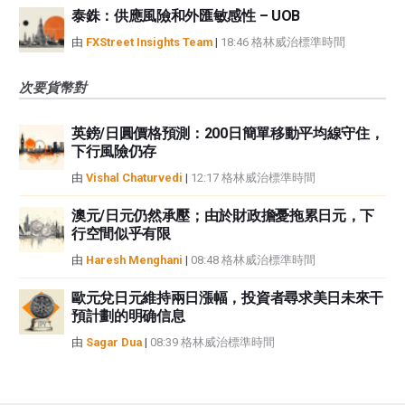
泰銖：供應風險和外匯敏感性 – UOB
由
FXStreet Insights Team
|
18:46 格林威治標準時間
次要貨幣對
英鎊/日圓價格預測：200日簡單移動平均線守住，
下行風險仍存
由
Vishal Chaturvedi
|
12:17 格林威治標準時間
澳元/日元仍然承壓；由於財政擔憂拖累日元，下
行空間似乎有限
由
Haresh Menghani
|
08:48 格林威治標準時間
歐元兌日元維持兩日漲幅，投資者尋求美日未來干
預計劃的明确信息
由
Sagar Dua
|
08:39 格林威治標準時間