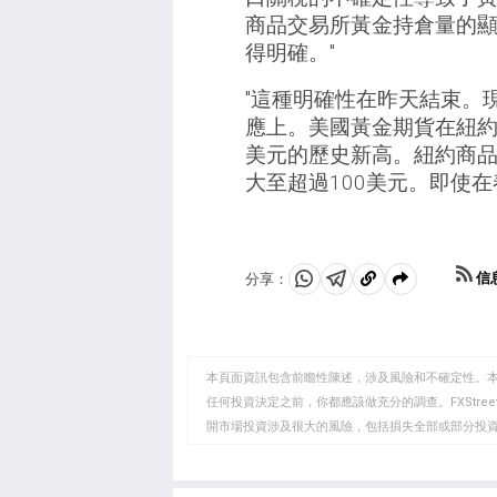
商品交易所黃金持倉量的顯
得明確。"
"這種明確性在昨天結束。
應上。美國黃金期貨在紐約
美元的歷史新高。紐約商
大至超過100美元。即使
信
分享：
分
分
複
享
享
製
至
至
到
WhatsApp
Telegram
剪
本頁面資訊包含前瞻性陳述，涉及風險和不確定性。
貼
任何投資決定之前，你都應該做充分的調查。FXStr
開市場投資涉及很大的風險，包括損失全部或部分投
板
負責。本文僅代表作者個人觀點，並不代表FXStre
如果文章正文中沒有明確提到，在撰寫本文時，作者