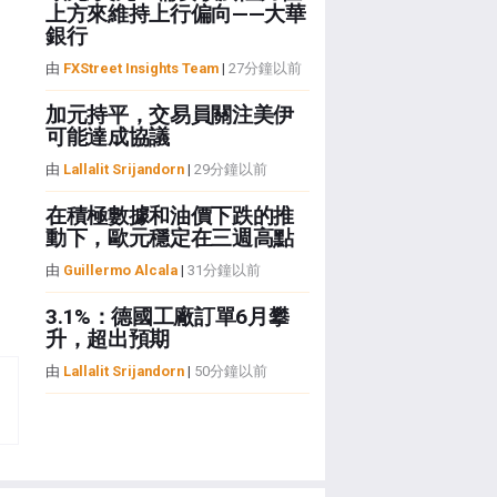
上方來維持上行偏向——大華
銀行
由
FXStreet Insights Team
|
27分鐘以前
加元持平，交易員關注美伊
可能達成協議
由
Lallalit Srijandorn
|
29分鐘以前
在積極數據和油價下跌的推
動下，歐元穩定在三週高點
由
Guillermo Alcala
|
31分鐘以前
3.1%：德國工廠訂單6月攀
升，超出預期
由
Lallalit Srijandorn
|
50分鐘以前