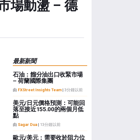
場動盪 – 德
最新新聞
石油：餾分油出口收緊市場
– 荷蘭國際集團
由
FXStreet Insights Team
|
3分鐘以前
美元/日元價格預測：可能回
落至接近155.00的兩個月低
點
由
Sagar Dua
|
13分鐘以前
歐元/美元：需要收於阻力位