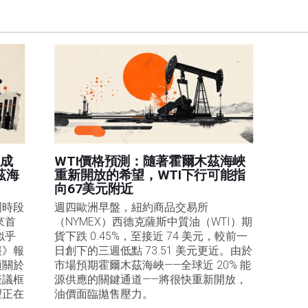
訊的準確性、完整性或適用性不作任何陳述。FXStreet和作者將不承擔任何錯誤，遺漏或任何損
遺漏除外。本文作者和FXStreet並非註冊投資顧問，本文內容無意提供任何投資建議。
據成
WTI價格預測：隨著霍爾木茲海峽
茲海
重新開放的希望，WTI下行可能指
向67美元附近
洲時段
週四歐洲早盤，紐約商品交易所
來首
（NYMEX）西德克薩斯中質油（WTI）期
似乎
貨下跌 0.45%，至接近 74 美元，較前一
報》報
日創下的三週低點 73.51 美元更近。由於
項關於
市場預期霍爾木茲海峽——全球近 20% 能
擬議框
源供應的關鍵通道——將很快重新開放，
望正在
油價面臨拋售壓力。 