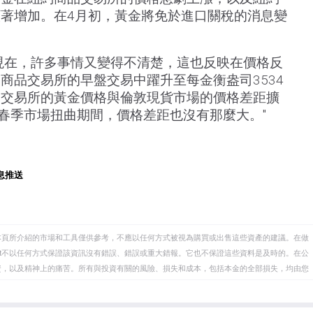
著增加。在4月初，黃金將免於進口關稅的消息變
現在，許多事情又變得不清楚，這也反映在價格反
商品交易所的早盤交易中躍升至每金衡盎司3534
品交易所的黃金價格與倫敦現貨市場的價格差距擴
在春季市場扭曲期間，價格差距也沒有那麼大。"
息推送
本頁所介紹的市場和工具僅供參考，不應以任何方式被視為購買或出售這些資產的建議。在做
eet不以任何方式保證該資訊沒有錯誤、錯誤或重大錯報。它也不保證這些資料是及時的。在公
資，以及精神上的痛苦。所有與投資有關的風險、損失和成本，包括本金的全部損失，均由您
et或其廣告商的官方政策或立場。作者不對本頁連結的資訊負責。
在本文中提到的任何股票中都沒有頭寸，也沒有與文中提到的任何公司有業務關係。除了