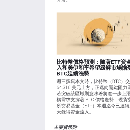
升溫。
比特幣價格預測：隨著ETF資
入和美伊和平希望緩解市場擔
BTC延續漲勢
週三撰寫本文時，比特幣（BTC）交
64,316 美元上方，正邁向關鍵阻力
若突破該區域則意味著將進一步上
構需求支撐著 BTC 價格走勢，現貨
所交易基金（ETF）本週迄今已連
天錄得資金流入。
主要貨幣對