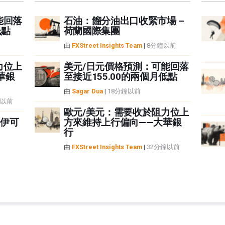
能回落
石油：餾分油出口收緊市場 –
低點
荷蘭國際集團
由
FXStreet Insights Team
|
8分鐘以前
力位上
美元/日元價格預測：可能回落
華銀
至接近155.00的兩個月低點
由
Sagar Dua
|
18分鐘以前
鐘以前
歐元/美元：需要收於阻力位上
伊可
方來維持上行偏向——大華銀
行
由
FXStreet Insights Team
|
32分鐘以前