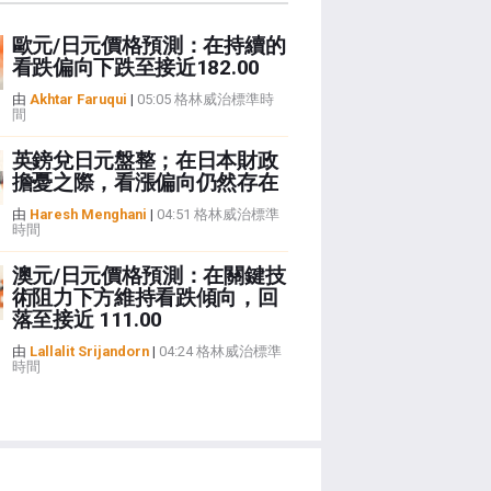
歐元/日元價格預測：在持續的
看跌偏向下跌至接近182.00
由
Akhtar Faruqui
|
05:05 格林威治標準時
間
英鎊兌日元盤整；在日本財政
擔憂之際，看漲偏向仍然存在
由
Haresh Menghani
|
04:51 格林威治標準
時間
澳元/日元價格預測：在關鍵技
術阻力下方維持看跌傾向，回
落至接近 111.00
由
Lallalit Srijandorn
|
04:24 格林威治標準
時間