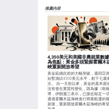
FXStreet，作者沒有收到撰寫這篇文章的報酬。
FXStreet和作者不提供個性化的建議。作者對該資
推薦內容
失，傷害或損害由此資訊及其顯示或使用引起的。錯誤和
4,350美元和美國非農就業數
為焦點：黃金多頭緊握霍爾木
峽重新開放希望
黃金延續此前的大幅突破，週四亞
短暫測試4300美元水平，創下七週
次。 自一天前以來，黃金的基本面
沒有發生實質性變化，因為據《衛
導，伊朗週三表示，已接近敲定一
通過霍爾木茲海峽進行商業航運的
架後，重新開放霍爾木茲海峽的希