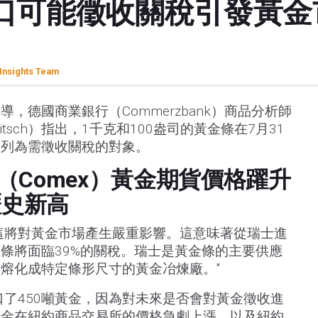
口可能徵收關稅引發黃金市
Insights Team
，德國商業銀行（Commerzbank）商品分析師
Fritsch）指出，1千克和100盎司的黃金條在7月31
局列為需徵收關稅的對象。
（Comex）黃金期貨價格躍升
歷史新高
這將對黃金市場產生嚴重影響。這意味著從瑞士進
條將面臨39%的關稅。瑞士是黃金條的主要供應
熔化成特定條形尺寸的黃金冶煉廠。"
口了450噸黃金，因為對未來是否會對黃金徵收進
黃金在紐約商品交易所的價格急劇上漲，以及紐約