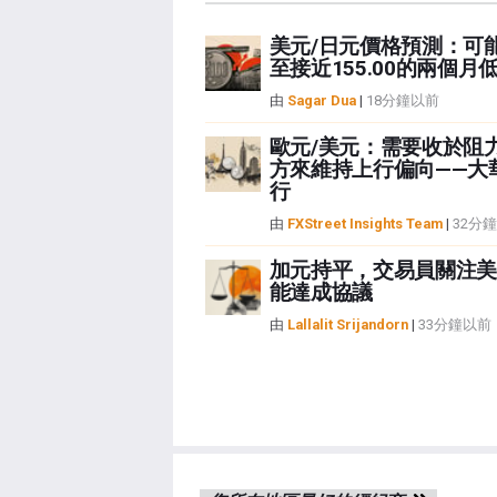
美元/日元價格預測：可
至接近155.00的兩個月
由
Sagar Dua
|
18分鐘以前
歐元/美元：需要收於阻
方來維持上行偏向——大
行
由
FXStreet Insights Team
|
32分
加元持平，交易員關注美
能達成協議
由
Lallalit Srijandorn
|
33分鐘以前