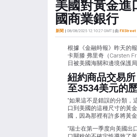
美國對黃金進
國商業銀行
新聞
|
08/08/2025 12:10:27 GMT
| 由
FXStreet 
根據《金融時報》昨天的報導
卡斯滕·弗里奇（Carsten 
日被美國海關和邊境保護
紐約商品交易所
至3534美元的
"如果這不是錯誤的分類，
口到美國的這種尺寸的黃金
國，因為那裡有許多將黃金
"瑞士在第一季度向美國出
口關稅的不確定性導致了