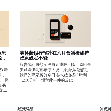
金流
英格蘭銀行預計在六月會議後維持
憂，
政策設定不變
報告預計將顯示消費者通脹下降，原因是
投於 
美國與伊朗宣布停火後，原油價格趨緩。
區，
我們的專家將於今日格林威治標準時間
漲。機
12:00分析市場對此事件的反應
交易
續第二
經濟指標
次要