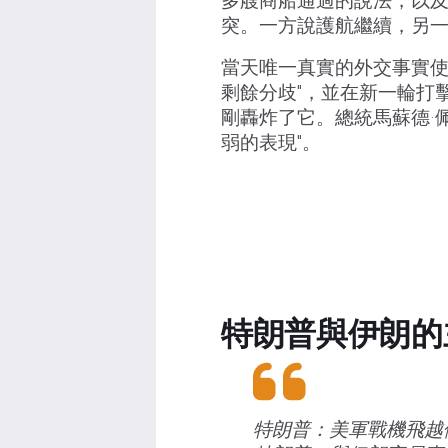
多艘商船通過的說法，以及
突。一方說護航繼續，另
當天唯一真實的外交事實使
剩餘分歧"，並在新一輪打
剛轟炸了它。總統馬蘇德·
弱的表現"。
特朗普與伊朗的
特朗普：美軍戰機飛越