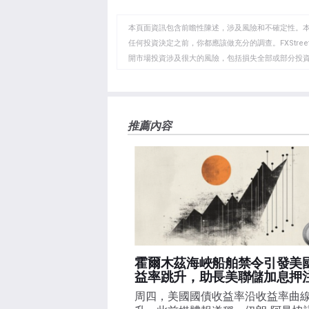
至
至
到
WhatsApp
Telegram
剪
本頁面資訊包含前瞻性陳述，涉及風險和不確定性。
貼
任何投資決定之前，你都應該做充分的調查。FXStr
開市場投資涉及很大的風險，包括損失全部或部分投
板
負責。本文僅代表作者個人觀點，並不代表FXStre
如果文章正文中沒有明確提到，在撰寫本文時，作者
FXStreet，作者沒有收到撰寫這篇文章的報酬。
FXStreet和作者不提供個性化的建議。作者對該資
推薦內容
失，傷害或損害由此資訊及其顯示或使用引起的。錯誤和
霍爾木茲海峽船舶禁令引發美
益率跳升，助長美聯儲加息押
周四，美國國債收益率沿收益率曲