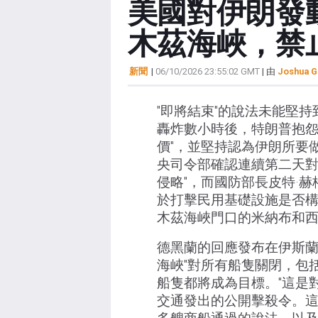
美國對伊朗發
木茲海峽，禁
新聞
|
06/10/2026 23:55:02 GMT
| 由
Joshua G
"即將結束"的說法未能堅
轟炸數小時後，特朗普抱怨
價"，並堅持認為伊朗所要
央司令部確認連續第二天對
侵略"，而國防部長皮特·赫
於打擊民用基礎設施是否
木茲海峽門口的米納布和
德黑蘭的回應發布在伊斯蘭革
海峽"對所有船隻關閉，包
船隻都將成為目標。"這是
交通發出的公開擊殺令。這