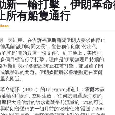
動新一輪打擊，伊朗革命
止所有船隻通行
ibson
持到一天結束。在告訴福克斯新聞伊朗人要求他停止
德黑蘭"談判時間太長"，警告稱伊朗將"付出代
做的就是"開始簽署一份文件"。到了晚上，美國中
多個目標進行了打擊，理由是"伊朗無理且持續的
格塞斯則表示"關鍵設施"正在被打擊，並回避了關
構成戰爭罪的問題。伊朗媒體將影響地點定在霍爾
西里克附近。
命衛隊（IRGC）的Telegram頻道上：霍爾木茲
括油輪和商船"，立即生效，"任何試圖通過海峽的
對摩根大通估計的該水道戰爭前流量約15%的可見
與特朗普聲稱的一個月前的"秘密任務"護送了200