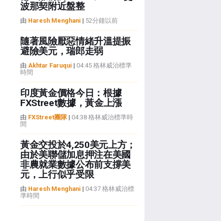
波那契附近盤整
由
Haresh Menghani
|
52分鐘以前
隨著風險厭惡情緒升溫提振
避險美元，瑞郎走弱
由
Akhtar Faruqui
|
04:45 格林威治標準
時間
印度黃金價格今日：根據
FXStreet數據，黃金上漲
由
FXStreet團隊
|
04:38 格林威治標準時
間
黃金交投於4,250美元上方；
由於美聯儲加息押注在美國
非農就業數據公布前支撐美
元，上行似乎受限
由
Haresh Menghani
|
04:37 格林威治標
準時間