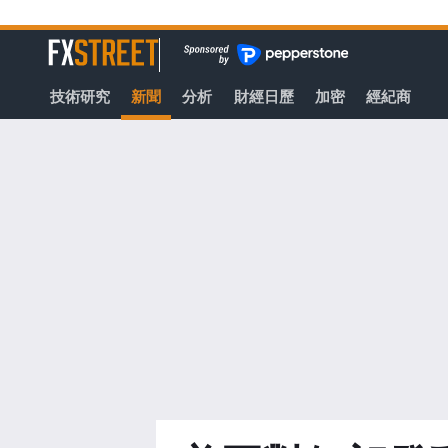
轉
至
FXStreet
主
要
技術研究
新聞
分析
財經日歷
加密
經紀商
內
容