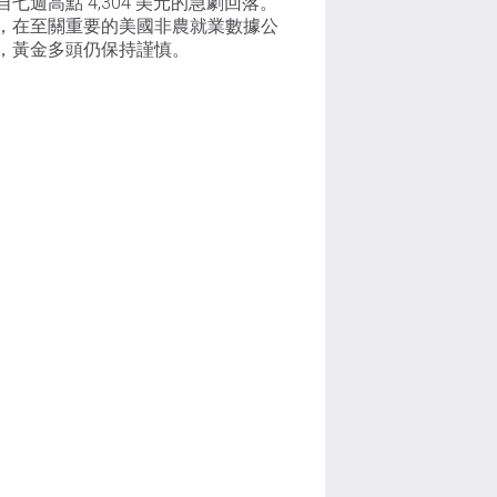
自七週高點 4,304 美元的急劇回落。
，在至關重要的美國非農就業數據公
，黃金多頭仍保持謹慎。