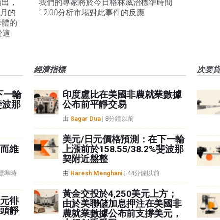
指出，
我們的專家將於今日格林威治標準時間
1月的
12:00分析市場對此事件的反應
群體的
於這
經濟指標
次要
下一輪
印度盧比在美國非農就業數據
%斐波那
公布前平靜交易
由
Sagar Dua
|
8分鐘以前
美元/日元價格預測：在下一輪
而維
上漲前於158.55/38.2%斐波那
契附近盤整
治標準時
由
Haresh Menghani
|
44分鐘以前
黃金交投於4,250美元上方；
元徘
由於美聯儲加息押注在美國非
頭靜
農就業數據公布前支撐美元，