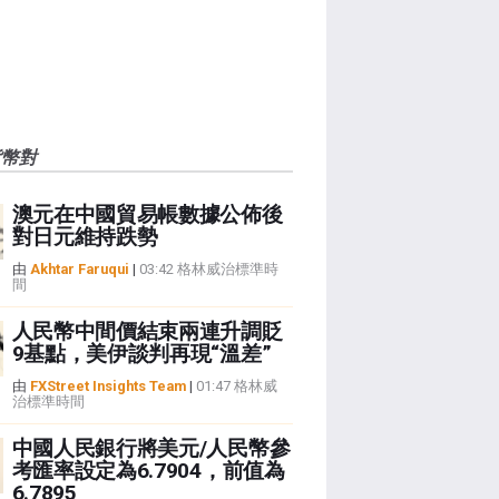
貨幣對
澳元在中國貿易帳數據公佈後
對日元維持跌勢
由
Akhtar Faruqui
|
03:42 格林威治標準時
間
人民幣中間價結束兩連升調貶
9基點，美伊談判再現“溫差”
由
FXStreet Insights Team
|
01:47 格林威
治標準時間
中國人民銀行將美元/人民幣參
考匯率設定為6.7904，前值為
6.7895