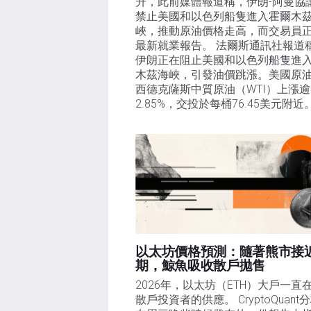
升，此前媒體報道稱，伊朗-阿曼協
禁止美國和以色列船隻進入霍爾木
峽，推動原油價格走高，而交易員
最新就業報告。 法爾斯通訊社報道
伊朗正在阻止美國和以色列船隻進
木茲海峽，引發油價跳漲。美國原
西德克薩斯中質原油（WTI）上漲逾
2.85%，交投於每桶76.45美元附近
以太坊價格預測：隨著熊市接
期，鯨魚吸收散戶拋售​
2026年，以太坊（ETH）大戶一直
散戶投資者的供應。 CryptoQuant