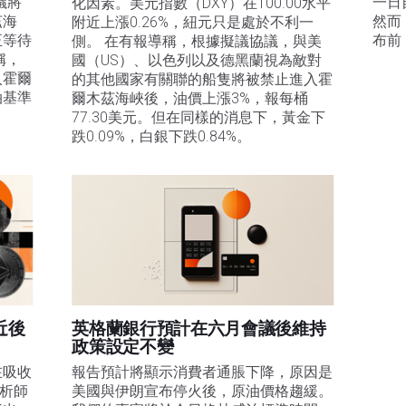
議將
一日
化因素。美元指數（DXY）在100.00水平
茲海
然而
附近上漲0.26%，紐元只是處於不利一
正等待
布前
側。 在有報導稱，根據擬議協議，與美
稱，
國（US）、以色列以及德黑蘭視為敵對
入霍爾
的其他國家有關聯的船隻將被禁止進入霍
油基準
爾木茲海峽後，油價上漲3%，報每桶
77.30美元。但在同樣的消息下，黃金下
。
跌0.09%，白銀下跌0.84%。
近後
英格蘭銀行預計在六月會議後維持
政策設定不變
在吸收
報告預計將顯示消費者通脹下降，原因是
分析師
美國與伊朗宣布停火後，原油價格趨緩。