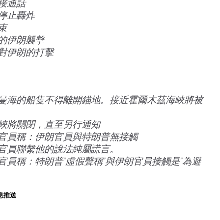
接通話
停止轟炸
束
的伊朗襲擊
對伊朗的打擊
曼海的船隻不得離開錨地。接近霍爾木茲海峽將被
峽將關閉，直至另行通知
官員稱：伊朗官員與特朗普無接觸
官員聯繫他的說法純屬謊言。
官員稱：特朗普"虛假聲稱"與伊朗官員接觸是"為避
息推送