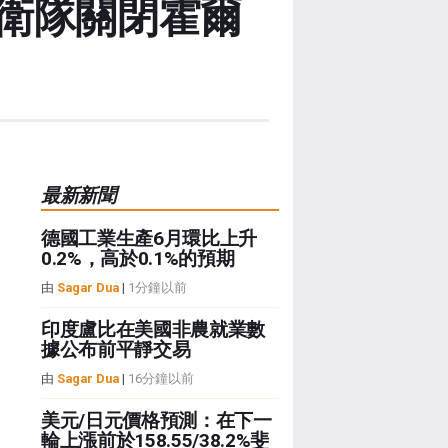
衛隊關閉霍爾
最新新聞
德國工業生產6月環比上升
0.2%，高於0.1%的預期
由
Sagar Dua
|
1分鐘以前
印度盧比在美國非農就業數
據公布前平靜交易
由
Sagar Dua
|
16分鐘以前
美元/日元價格預測：在下一
輪上漲前於158.55/38.2%斐