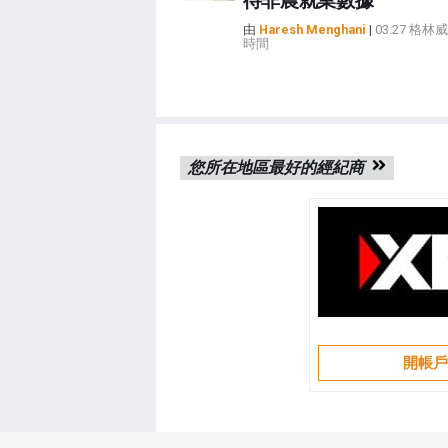
待非農就業數據
由
Haresh Menghani
|
03:27 格
時間
您所在地區最好的經紀商
開帳