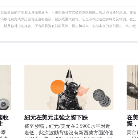
本頁所介紹的市場和工具僅供參考，不應以任何方式被視為購買或出售這些資產的建議。在做
eet不以任何方式保證該資訊沒有錯誤、錯誤或重大錯報。它也不保證這些資料是及時的。在公
資，以及精神上的痛苦。所有與投資有關的風險、損失和成本，包括本金的全部損失，均由您
et或其廣告商的官方政策或立場。作者不對本頁連結的資訊負責。
在本文中提到的任何股票中都沒有頭寸，也沒有與文中提到的任何公司有業務關係。除了
訊的準確性、完整性或適用性不作任何陳述。FXStreet和作者將不承擔任何錯誤，遺漏或任何損
遺漏除外。本文作者和FXStreet並非註冊投資顧問，本文內容無意提供任何投資建議。
國收
紐元在美元走強之際下跌
在
注
際
截至發稿，紐元/美元在0.5900水平附近
線攀
黃金
走低，此次波動背後沒有新西蘭方面的催