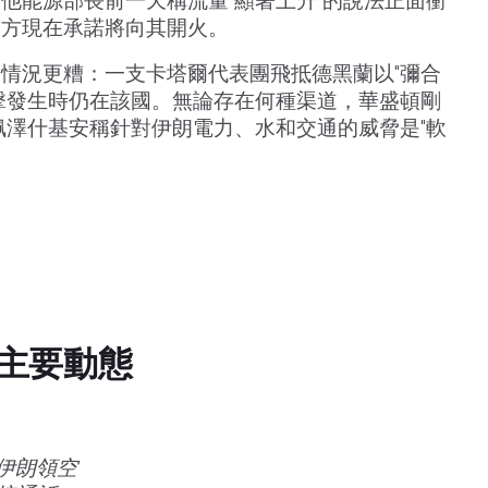
他能源部長前一天稱流量"顯著上升"的說法正面衝
一方現在承諾將向其開火。
情況更糟：一支卡塔爾代表團飛抵德黑蘭以"彌合
擊發生時仍在該國。無論存在何種渠道，華盛頓剛
佩澤什基安稱針對伊朗電力、水和交通的威脅是"軟
主要動態
伊朗領空