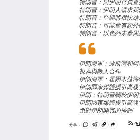
特朗普：與伊朗官員直
特朗普：伊朗人請求我
特朗普：空襲將很快結
特朗普：可能會有額外
特朗普：以色列未參與
伊朗海軍：波斯灣和阿
視為與敵人合作
伊朗海軍：霍爾木茲海
伊朗國家媒體援引高級
伊朗：特朗普關於伊朗
伊朗國家媒體援引高級
免對伊朗開戰的掩飾"
信
分享：
分
分
複
享
享
製