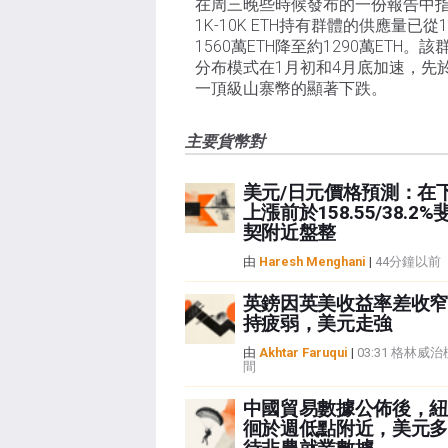
在周三晚些時候發布的一份報告中
1K-10K ETH持有群體的供應量已從
1560萬ETH降至約1290萬ETH。該
分布模式在1月初和4月底加速，先
一頂級山寨幣的顯著下跌。
主要貨幣對
美元/日元價格預測：在
上漲前於158.55/38.2
契附近盤整
由
Haresh Menghani
|
44分鐘以前
英鎊因英美收益率差收窄
持疲弱，美元走強
由
Akhtar Faruqui
|
03:31 格林威
間
中國貿易數據公佈後，紐
徊於週低點附近，美元多