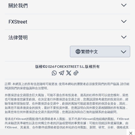
關於我們
FXStreet
法律聲明
繁體中文
版權©2026 FOREXSTREET S.L.版權所有
註釋: 本網頁上的所有信息隨時可能更改. 使用本網站的瀏覽者必須接受我們的用戶協議. 請仔細
閱讀我們的保密協議和合法聲明。
外匯保證金交易隱含巨大風險，可能不適合所有投資者。過高的杠桿作用可以使您獲利，當然
也可能會使您蒙受虧損。在決定進行外匯保證金交易之前，您應該謹慎考慮您的投資目的，經
驗等級和冒險欲望。在外匯保證金交易中，虧損的風險可能超過您最初的保證金資金，因此，
如果您不能承擔資金的損失，最好不要投資外匯。您應該明白與外匯交易相關聯的所有風險，
如果您有任何外匯保證金交易方面的問題，您應該咨詢與自己無利益關系的金融顧問。
發表在FXStreet的觀點僅代表撰稿者本人觀點，並不代表FXStreet或他組織的觀點。FXStreet
尚未驗證其準確性以及任何獨立作者的評論或聲明的事實依據：可能出現錯誤和遺漏現象。由
FXStreet、其雇員、合作夥伴或撰稿者提供給本站的任何觀點、新聞、研究、分析、價格或其
他信息，僅作為壹般的市場評論，並不構成投資建議。FXStreet將不會承擔任何損失或損害的