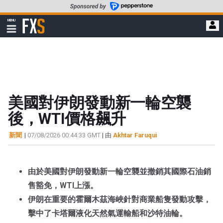
轉
至
FXStreet
MENU
主
顯
示
要
導
內
航
容
美國對伊朗發動新一輪空襲
後，WTI價格飆升
新聞
|
07/08/2026 00:44:33 GMT
| 由
Akhtar Faruqui
由於美國對伊朗發動新一輪空襲並撤銷其國際石油銷
售豁免，WTI上漲。
伊朗在重要的霍爾木茲海峽針對商業船隻發動攻擊，
擊中了卡塔爾液化天然氣運輸船和沙特油輪。