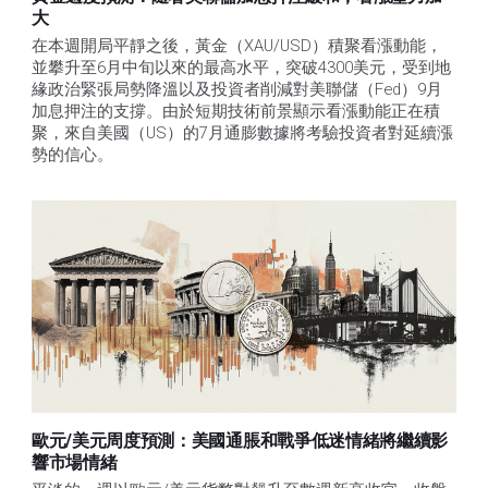
大
在本週開局平靜之後，黃金（XAU/USD）積聚看漲動能，
並攀升至6月中旬以來的最高水平，突破4300美元，受到地
緣政治緊張局勢降溫以及投資者削減對美聯儲（Fed）9月
加息押注的支撐。由於短期技術前景顯示看漲動能正在積
聚，來自美國（US）的7月通膨數據將考驗投資者對延續漲
勢的信心。 
歐元/美元周度預測：美國通脹和戰爭低迷情緒將繼續影
響市場情緒