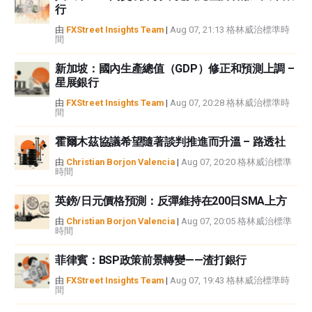
行
或損害由此資訊及其顯示或使用引起的。錯誤和遺漏除外。本文作者和
FXStreet並非註冊投資顧問，本文內容無意提供任何投資建議。
由
FXStreet Insights Team
|
Aug 07, 21:13 格林威治標準時
間
新加坡：國內生產總值（GDP）修正和預測上調 –
星展銀行
由
FXStreet Insights Team
|
Aug 07, 20:28 格林威治標準時
間
霍爾木茲協議希望隨著談判推進而升溫 – 路透社
由
Christian Borjon Valencia
|
Aug 07, 20:20 格林威治標準
時間
英鎊/日元價格預測：反彈維持在200日SMA上方
由
Christian Borjon Valencia
|
Aug 07, 20:05 格林威治標準
時間
菲律賓：BSP政策前景轉變——渣打銀行
由
FXStreet Insights Team
|
Aug 07, 19:43 格林威治標準時
間