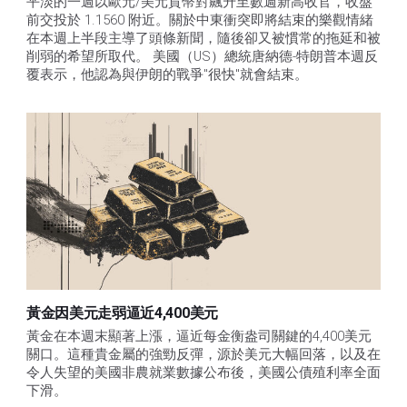
平淡的一週以歐元/美元貨幣對飆升至數週新高收官，收盤
前交投於 1.1560 附近。關於中東衝突即將結束的樂觀情緒
在本週上半段主導了頭條新聞，隨後卻又被慣常的拖延和被
削弱的希望所取代。 美國（US）總統唐納德-特朗普本週反
覆表示，他認為與伊朗的戰爭"很快"就會結束。
黃金因美元走弱逼近4,400美元
黃金在本週末顯著上漲，逼近每金衡盎司關鍵的4,400美元
關口。這種貴金屬的強勁反彈，源於美元大幅回落，以及在
令人失望的美國非農就業數據公布後，美國公債殖利率全面
下滑。