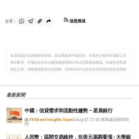
們的決定經常影響WTI原油價格。當歐佩克決定降低配額
二發布。它們的結果通常是相似的，75%的情況下誤差在
時，它可以收緊供應，推高油價。當歐佩克增加產量時，
1%以內。環境影響評估的數據被認為更可靠，因為它是一
它會產生相反的效果。「OPEC+」指的是一個擴大後的組
個政府機構。
信息推送
分享：
織，新增了10個非OPEC成員國，其中最引人註目的是俄
分
分
複
羅斯。
享
享
製
至
至
到
WhatsApp
Telegram
剪
本頁面資訊包含前瞻性陳述，涉及風險和不確定性。本頁所介紹的市場和工具
貼
僅供參考，不應以任何方式被視為購買或出售這些資產的建議。在做任何投資
板
決定之前，你都應該做充分的調查。FXStreet不以任何方式保證該資訊沒有錯
誤、錯誤或重大錯報。它也不保證這些資料是及時的。在公開市場投資涉及很
大的風險，包括損失全部或部分投資，以及精神上的痛苦。所有與投資有關的
風險、損失和成本，包括本金的全部損失，均由您負責。本文僅代表作者個人
最新新聞
觀點，並不代表FXStreet或其廣告商的官方政策或立場。作者不對本頁連結的
資訊負責。
中國：信貸需求和流動性趨勢 – 星展銀行
如果文章正文中沒有明確提到，在撰寫本文時，作者在本文中提到的任何股票
中都沒有頭寸，也沒有與文中提到的任何公司有業務關係。除了FXStreet，作
由
FXStreet Insights Team
|
Aug 07, 21:52 格林威治標準時
間
者沒有收到撰寫這篇文章的報酬。
FXStreet和作者不提供個性化的建議。作者對該資訊的準確性、完整性或適用
人民幣：區間交易維持，兌美元基調看漲 - 大華銀
性不作任何陳述。FXStreet和作者將不承擔任何錯誤，遺漏或任何損失，傷害