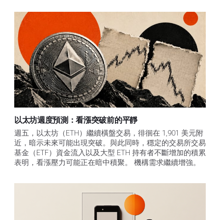
以太坊週度預測：看漲突破前的平靜
週五，以太坊（ETH）繼續橫盤交易，徘徊在 1,901 美元附
近，暗示未來可能出現突破。與此同時，穩定的交易所交易
基金（ETF）資金流入以及大型 ETH 持有者不斷增加的積累
表明，看漲壓力可能正在暗中積聚。 機構需求繼續增強。