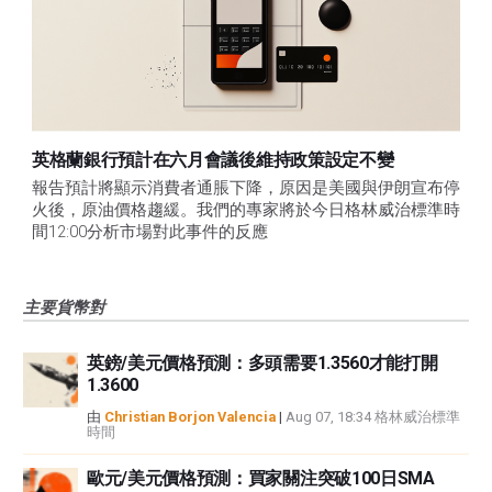
英格蘭銀行預計在六月會議後維持政策設定不變
報告預計將顯示消費者通脹下降，原因是美國與伊朗宣布停
火後，原油價格趨緩。我們的專家將於今日格林威治標準時
間12:00分析市場對此事件的反應
主要貨幣對
英鎊/美元價格預測：多頭需要1.3560才能打開
1.3600
由
Christian Borjon Valencia
|
Aug 07, 18:34 格林威治標準
時間
歐元/美元價格預測：買家關注突破100日SMA