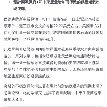
預計因歐佩克+和中東產量增加而導致的供應過剩出
現逆轉。
西德克薩斯中質原油（WTI）價格在前一日上漲近5%後繼
續攀升，週三亞市交投於每桶72.20美元左右。美國軍方對
伊朗發動新一輪空襲並撤銷允許該國國際銷售石油的關鍵制
裁豁免後，全球原油價格飆升。
此次局勢升級緊隨伊朗針對霍爾木茲海峽重要水道內商業船
隻的一系列攻擊，包括卡塔爾液化天然氣運輸船和沙特油
輪。這一新一輪摩擦直接威脅到脆弱的美伊臨時和平協議，
並增加了全球能源供應嚴重中斷的風險，因為謹慎的船東和
地區生產商紛紛避開該航線。
突發的不穩定局勢標誌著市場此前對供應過剩的預期出現了
急劇逆轉，此前歐佩克+提高了產量配額，中東生產商也準
備加大產量。