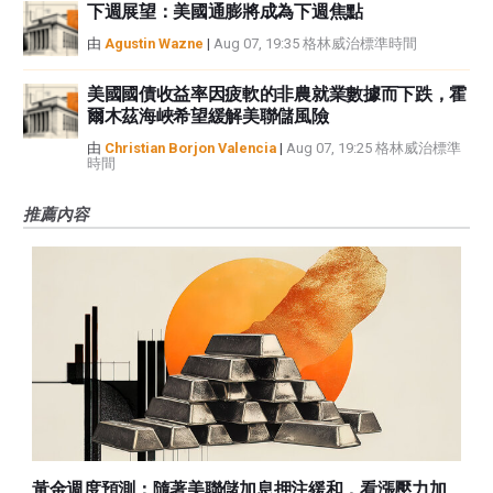
下週展望：美國通膨將成為下週焦點
由
Agustin Wazne
|
Aug 07, 19:35 格林威治標準時間
美國國債收益率因疲軟的非農就業數據而下跌，霍
爾木茲海峽希望緩解美聯儲風險
由
Christian Borjon Valencia
|
Aug 07, 19:25 格林威治標準
時間
推薦內容
黃金週度預測：隨著美聯儲加息押注緩和，看漲壓力加