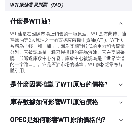
WTI原油常見問題（FAQ）
什麽是WTI油?
WTI油是在國際市場上銷售的一種原油。WTI是布蘭特、迪
拜原油等3大原油之一的西德克薩斯中質油(WTI)。WTI也
被稱為「輕」和「甜」，因為其相對較低的重力和含硫量
分別。它被認為是一種容易提煉的高品質油。它在美國采
購，並通過庫欣中心分發，庫欣中心被認為是「世界管道
的十字路口」。它是石油市場的基準，WTI價格經常被媒
體引用。
是什麽因素推動了WTI原油的價格?
與所有資產一樣，供需關系是WTI原油價格的關鍵驅動因
素。因此，全球增長可以成為需求增長的驅動力，反之亦
庫存數據如何影響WTI原油價格
然，導致全球增長疲軟。政治不穩定、戰爭和製裁可能會
美國石油協會(API)和能源信息署(EIA)發布的每周石油庫存
擾亂供應並影響價格。主要產油國組成的石油輸出國組織
報告影響著WTI原油的價格。庫存的變化反映了供需的波
OPEC是如何影響WTI原油價格的?
(OPEC)的決定是油價的另一個關鍵驅動因素。美元的價值
動。如果數據顯示庫存下降，則可能表明需求增加，從而
影響WTI原油的價格，因為石油主要以美元交易，因此美
歐佩克(石油輸出國組織)是由12個石油生產國組成的組
推高油價。庫存增加可以反映供應增加，從而壓低價格。
元疲軟可以使石油更便宜，反之亦然。
織，每年舉行兩次會議，共同決定成員國的生產配額。他
空氣汙染指數的報告每周二發布，環境影響評估報告於周