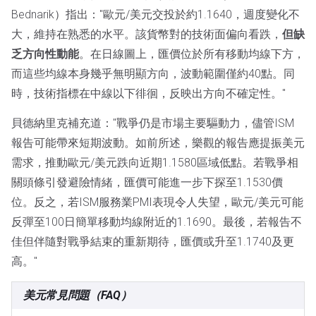
Bednarik）指出："歐元/美元交投於約1.1640，週度變化不
大，維持在熟悉的水平。該貨幣對的技術面偏向看跌，
但缺
乏方向性動能
。在日線圖上，匯價位於所有移動均線下方，
而這些均線本身幾乎無明顯方向，波動範圍僅約40點。同
時，技術指標在中線以下徘徊，反映出方向不確定性。"
貝德納里克補充道："戰爭仍是市場主要驅動力，儘管ISM
報告可能帶來短期波動。如前所述，樂觀的報告應提振美元
需求，推動歐元/美元跌向近期1.1580區域低點。若戰爭相
關頭條引發避險情緒，匯價可能進一步下探至1.1530價
位。反之，若ISM服務業PMI表現令人失望，歐元/美元可能
反彈至100日簡單移動均線附近的1.1690。最後，若報告不
佳但伴隨對戰爭結束的重新期待，匯價或升至1.1740及更
高。"
美元常見問題（FAQ）