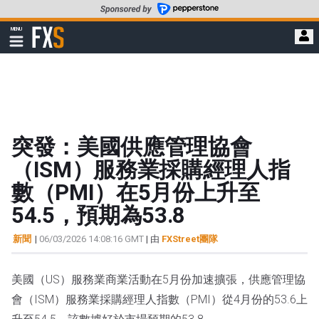
轉
至
FXStreet
MENU
主
顯
示
要
導
內
航
容
突發：美國供應管理協會
（ISM）服務業採購經理人指
數（PMI）在5月份上升至
54.5，預期為53.8
新聞
|
06/03/2026 14:08:16 GMT
| 由
FXStreet團隊
美國（US）服務業商業活動在5月份加速擴張，供應管理協
會（ISM）服務業採購經理人指數（PMI）從4月份的53.6上