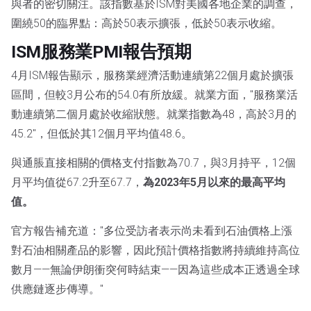
與者的密切關注。該指數基於ISM對美國各地企業的調查，
圍繞50的臨界點：高於50表示擴張，低於50表示收縮。
ISM服務業PMI報告預期
4月ISM報告顯示，服務業經濟活動連續第22個月處於擴張
區間，但較3月公布的54.0有所放緩。就業方面，"服務業活
動連續第二個月處於收縮狀態。就業指數為48，高於3月的
45.2"，但低於其12個月平均值48.6。
與通脹直接相關的價格支付指數為70.7，與3月持平，12個
月平均值從67.2升至67.7，
為2023年5月以來的最高平均
值。
官方報告補充道："多位受訪者表示尚未看到石油價格上漲
對石油相關產品的影響，因此預計價格指數將持續維持高位
數月——無論伊朗衝突何時結束——因為這些成本正透過全球
供應鏈逐步傳導。"