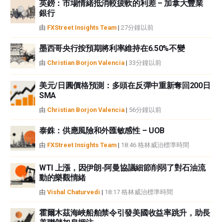
英鎊：市場情緒抵消較疲軟的利差 – 加拿大豐業
性不作任何陳述。FXStreet和作者將不承擔任何錯誤，遺漏或任何損失，傷害
銀行
或損害由此資訊及其顯示或使用引起的。錯誤和遺漏除外。本文作者和
由
FXStreet Insights Team
|
27分鐘以前
FXStreet並非註冊投資顧問，本文內容無意提供任何投資建議。
墨西哥央行按預期將利率維持在6.50%不變
由
Christian Borjon Valencia
|
33分鐘以前
美元/日圓價格預測：多頭在反彈中重新奪回200日
SMA
由
Christian Borjon Valencia
|
56分鐘以前
泰銖：供應風險和外匯敏感性 – UOB
由
FXStreet Insights Team
|
18:46 格林威治標準時間
WTI 上漲，因伊朗-阿曼協議細節削弱了對石油流
動的樂觀情緒
由
Vishal Chaturvedi
|
18:17 格林威治標準時間
霍爾木茲海峽船舶禁令引發美國收益率跳升，助長