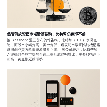
儘管傳統資產市場活動強勁，比特幣仍停滯不前
據 Glassnode 週三發布的報告稱，比特幣（BTC）表現低
迷，而股市小幅走高、黃金走低，這表明市場正陷於機構需
求減弱與賣方耗盡跡象增多之間。 該公司表示，比特幣缺
乏波動與全球市場的普遍上漲形成鮮明對比，主要股指創下
新高，黃金則延續漲勢。