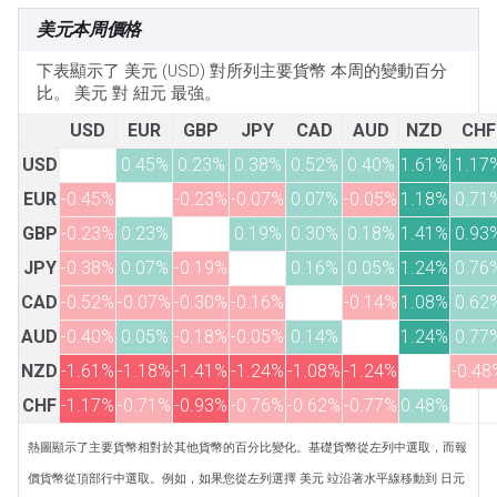
美元本周價格
下表顯示了 美元 (USD) 對所列主要貨幣 本周的變動百分
比。 美元 對 紐元 最強。
USD
EUR
GBP
JPY
CAD
AUD
NZD
CHF
USD
0.45%
0.23%
0.38%
0.52%
0.40%
1.61%
1.17
EUR
-0.45%
-0.23%
-0.07%
0.07%
-0.05%
1.18%
0.71
GBP
-0.23%
0.23%
0.19%
0.30%
0.18%
1.41%
0.93
JPY
-0.38%
0.07%
-0.19%
0.16%
0.05%
1.24%
0.76
CAD
-0.52%
-0.07%
-0.30%
-0.16%
-0.14%
1.08%
0.62
AUD
-0.40%
0.05%
-0.18%
-0.05%
0.14%
1.24%
0.77
NZD
-1.61%
-1.18%
-1.41%
-1.24%
-1.08%
-1.24%
-0.48
CHF
-1.17%
-0.71%
-0.93%
-0.76%
-0.62%
-0.77%
0.48%
熱圖顯示了主要貨幣相對於其他貨幣的百分比變化。基礎貨幣從左列中選取，而報
價貨幣從頂部行中選取。例如，如果您從左列選擇 美元 竝沿著水平線移動到 日元