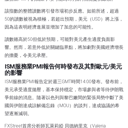
該指數的整體讀數將引發市場初步反應。如前所述，超過
50的讀數被視為積極，若超出預期，美元（USD）將上漲，
因為這表明經濟進展並增加了加息的可能性。
讀數雖高於50但低於預期，可能對美元產生適度負面影
響。然而，若意外低於關鍵臨界點，將加劇對美國經濟增長
的擔憂，令美元承壓。
ISM服務業PMI報告何時發布及其對歐元/美元
的影響
ISM服務業PMI報告定於週三GMT時間14:00發布。發布前，
美元承受適度拋壓，基本保持穩定，市場參與者等待伊朗戰
爭前線的消息。隨著以色列與黎巴嫩間的緊張局勢中斷了美
國與伊朗達成諒解備忘錄（MOU）的談判，達成協議的希
望逐漸減弱。
FXStreet首席分析師瓦萊莉婭·貝德納里克（Valeria