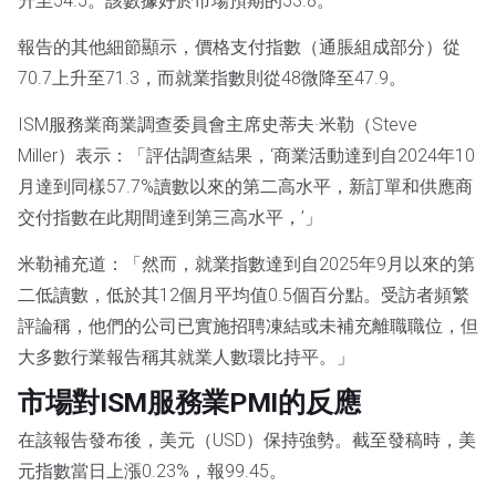
升至54.5。該數據好於市場預期的53.8。
報告的其他細節顯示，價格支付指數（通脹組成部分）從
70.7上升至71.3，而就業指數則從48微降至47.9。
ISM服務業商業調查委員會主席史蒂夫·米勒（Steve
Miller）表示：「評估調查結果，‘商業活動達到自2024年10
月達到同樣57.7%讀數以來的第二高水平，新訂單和供應商
交付指數在此期間達到第三高水平，’」
米勒補充道：「然而，就業指數達到自2025年9月以來的第
二低讀數，低於其12個月平均值0.5個百分點。受訪者頻繁
評論稱，他們的公司已實施招聘凍結或未補充離職職位，但
大多數行業報告稱其就業人數環比持平。」
市場對ISM服務業PMI的反應
在該報告發布後，美元（USD）保持強勢。截至發稿時，美
元指數當日上漲0.23%，報99.45。