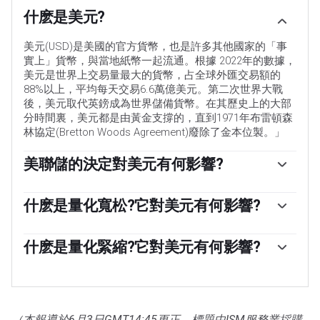
什麽是美元?
美元(USD)是美國的官方貨幣，也是許多其他國家的「事
實上」貨幣，與當地紙幣一起流通。根據 2022年的數據，
美元是世界上交易量最大的貨幣，占全球外匯交易額的
88%以上，平均每天交易6.6萬億美元。第二次世界大戰
後，美元取代英鎊成為世界儲備貨幣。在其歷史上的大部
分時間裏，美元都是由黃金支撐的，直到1971年布雷頓森
林協定(Bretton Woods Agreement)廢除了金本位製。」
美聯儲的決定對美元有何影響?
「影響美元價值的最重要的單一因素是貨幣政策，這是由
美聯儲(Fed)決定的。美聯儲有兩項任務:實現物價穩定(控
什麽是量化寬松?它對美元有何影響?
製通脹)和促進充分就業。它實現這兩個目標的主要工具是
在極端情況下，美聯儲還可以印更多美元，實施量化寬松
調整利率。當物價上漲過快，通貨膨脹率高於美聯儲2%的
政策。量化寬松是美聯儲在陷入困境的金融體系中大幅增
什麽是量化緊縮?它對美元有何影響?
目標時，美聯儲將加息，這有助於美元升值。當通貨膨脹
加信貸流動的過程。這是一種非標準的政策措施，用於信
率低於2%或失業率過高時，美聯儲可能會降低利率，這將
量化緊縮(QT)是一個相反的過程，即美聯儲停止從金融機
貸枯竭，因為銀行不願相互放貸(出於對交易對手違約的擔
給美元帶來壓力。」
構購買債券，不再將其持有的到期債券的本金再投資於新
憂)。當僅僅降低利率不太可能達到必要的效果時，這是最
的購買。這通常對美元有利。
後的手段。這是美聯儲在2008年金融危機期間對抗信貸緊
縮的首選武器。它涉及到美聯儲印刷更多的美元，並用這
（本報導於6月3日GMT14:45更正，標題中ISM服務業採購