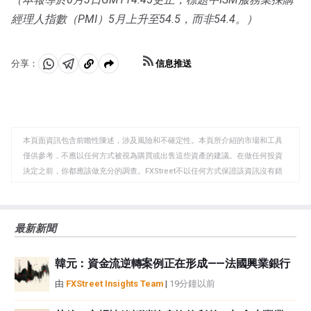
些美元主要從金融機構購買美國政府債券。量化寬松通常
經理人指數（PMI）5月上升至54.5，而非54.4。）
會導致美元走軟。」
信息推送
分享：
分
分
複
享
享
製
至
至
到
WhatsApp
Telegram
剪
本頁面資訊包含前瞻性陳述，涉及風險和不確定性。本頁所介紹的市場和工具
貼
僅供參考，不應以任何方式被視為購買或出售這些資產的建議。在做任何投資
板
決定之前，你都應該做充分的調查。FXStreet不以任何方式保證該資訊沒有錯
誤、錯誤或重大錯報。它也不保證這些資料是及時的。在公開市場投資涉及很
大的風險，包括損失全部或部分投資，以及精神上的痛苦。所有與投資有關的
風險、損失和成本，包括本金的全部損失，均由您負責。本文僅代表作者個人
最新新聞
觀點，並不代表FXStreet或其廣告商的官方政策或立場。作者不對本頁連結的
資訊負責。
韓元：資金流逆轉案例正在形成——法國興業銀行
如果文章正文中沒有明確提到，在撰寫本文時，作者在本文中提到的任何股票
中都沒有頭寸，也沒有與文中提到的任何公司有業務關係。除了FXStreet，作
由
FXStreet Insights Team
|
19分鐘以前
者沒有收到撰寫這篇文章的報酬。
FXStreet和作者不提供個性化的建議。作者對該資訊的準確性、完整性或適用