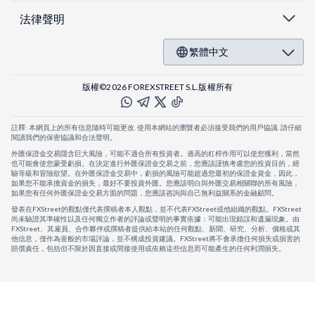
法律聲明
繁體中文
版權©2026 FOREXSTREET S.L.版權所有
註釋: 本網頁上的所有信息隨時可能更改. 使用本網站的瀏覽者必須接受我們的用戶協議. 請仔細
閱讀我們的保密協議和合法聲明。
外匯保證金交易隱含巨大風險，可能不適合所有投資者。過高的杠桿作用可以使您獲利，當然
也可能會使您蒙受虧損。在決定進行外匯保證金交易之前，您應該謹慎考慮您的投資目的，經
驗等級和冒險欲望。在外匯保證金交易中，虧損的風險可能超過您最初的保證金資金，因此，
如果您不能承擔資金的損失，最好不要投資外匯。您應該明白與外匯交易相關聯的所有風險，
如果您有任何外匯保證金交易方面的問題，您應該咨詢與自己無利益關系的金融顧問。
發表在FXStreet的觀點僅代表撰稿者本人觀點，並不代表FXStreet或他組織的觀點。FXStreet
尚未驗證其準確性以及任何獨立作者的評論或聲明的事實依據：可能出現錯誤和遺漏現象。由
FXStreet、其雇員、合作夥伴或撰稿者提供給本站的任何觀點、新聞、研究、分析、價格或其
他信息，僅作為壹般的市場評論，並不構成投資建議。FXStreet將不會承擔任何損失或損害的
賠償責任，包括但不限於因直接或間接使用或依賴這些信息而可能產生的任何利潤損失。