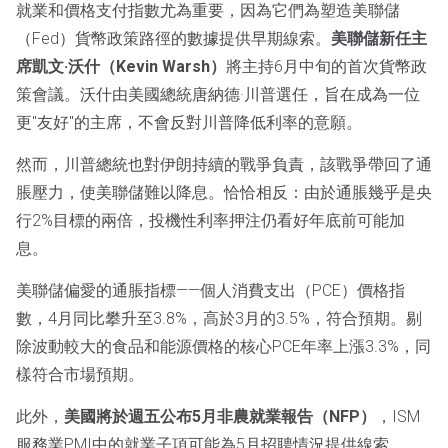
就業和價格支付指數尤為重要，因為它們為塑造美聯儲
（Fed）貨幣政策路徑的數據提供早期線索。
美聯儲新任主
席凱文·沃什（Kevin Warsh）
將主持6月中旬的首次貨幣政
策會議。沃什由美國總統唐納德·川普選任，旨在成為一位
更"友好"的主席，不會反對川普降低利率的意願。
然而，川普總統也對伊朗持續的戰爭負責，該戰爭帶回了通
脹壓力，使美聯儲難以降息。恰恰相反：由於通脹幾乎是央
行2%目標的兩倍，投機性利率押注仍看好年底前可能加
息。
美聯儲偏愛的通脹指標——個人消費支出（PCE）價格指
數，4月同比攀升至3.8%，高於3月的3.5%，符合預期。剔
除波動較大的食品和能源價格的核心PCE年率上漲3.3%，同
樣符合市場預期。
此外，
美國將於週五公布5月非農就業報告（NFP）
，ISM
服務業PMI中的就業子項可能為5月招聘情況提供線索。