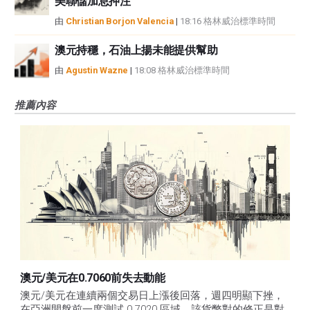
美聯儲加息押注
由
Christian Borjon Valencia
|
18:16 格林威治標準時間
澳元持穩，石油上揚未能提供幫助
由
Agustin Wazne
|
18:08 格林威治標準時間
推薦內容
澳元/美元在0.7060前失去動能
澳元/美元在連續兩個交易日上漲後回落，週四明顯下挫，
在亞洲開盤前一度測試 0.7020 區域。該貨幣對的修正是對