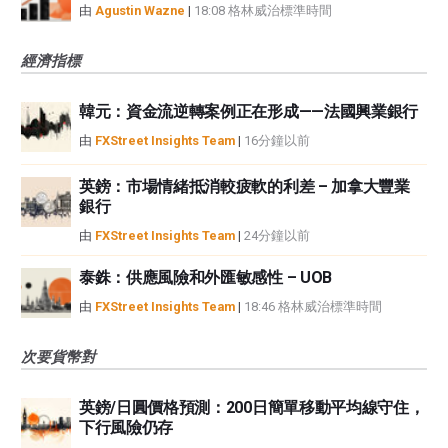
由
Agustin Wazne
|
18:08 格林威治標準時間
經濟指標
韓元：資金流逆轉案例正在形成——法國興業銀行
由
FXStreet Insights Team
|
16分鐘以前
英鎊：市場情緒抵消較疲軟的利差 – 加拿大豐業
銀行
由
FXStreet Insights Team
|
24分鐘以前
泰銖：供應風險和外匯敏感性 – UOB
由
FXStreet Insights Team
|
18:46 格林威治標準時間
次要貨幣對
英鎊/日圓價格預測：200日簡單移動平均線守住，
下行風險仍存