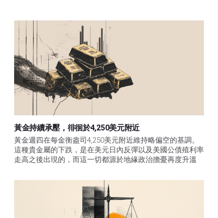
黃金持續承壓，徘徊於4,250美元附近
黃金週四在每金衡盎司4,250美元附近維持略偏空的基調。
這種貴金屬的下跌，是在美元日內反彈以及美國公債殖利率
走高之後出現的，而這一切都源於地緣政治擔憂再度升溫