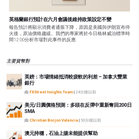
英格蘭銀行預計在六月會議後維持政策設定不變
報告預計將顯示消費者通脹下降，原因是美國與伊朗宣布停
火後，原油價格趨緩。我們的專家將於今日格林威治標準時
間12:00分析市場對此事件的反應
主要貨幣對
英鎊：市場情緒抵消較疲軟的利差 – 加拿大豐業
銀行
由
FXStreet Insights Team
|
24分鐘以前
美元/日圓價格預測：多頭在反彈中重新奪回200日
SMA
由
Christian Borjon Valencia
|
53分鐘以前
澳元持穩，石油上揚未能提供幫助