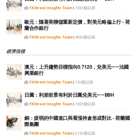
由
FXStreet Insights Team
|
10分鐘以前
歐元：隨著美聯儲重新定價，對美元略偏上行 - 荷
蘭合作銀行
由
FXStreet Insights Team
|
40分鐘以前
經濟指標
澳元：上升趨勢目標指向0.7120，兌美元——法國
興業銀行
由
FXStreet Insights Team
|
1分鐘以前
日圓：利差前景有利於日圓兌美元——BBH
由
FXStreet Insights Team
|
10分鐘以前
銅：疲弱的中國進口與看漲持倉形成對比 - 荷蘭國
際集團
由
FXStreet Insights Team
|
21分鐘以前