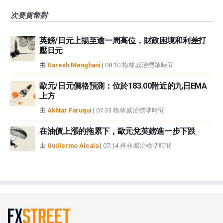
次要貨幣對
英鎊/日元上揚至逾一周高位，財政困境和利差打
壓日元
由
Haresh Menghani
|
08:10 格林威治標準時間
歐元/日元價格預測：位於183.00附近的九日EMA
上方
由
Akhtar Faruqui
|
07:33 格林威治標準時間
在油價上漲的拖累下，歐元兌英鎊進一步下跌
由
Guillermo Alcala
|
07:14 格林威治標準時間