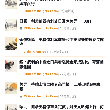
興業銀行
或損害由此資訊及其顯示或使用引起的。錯誤和遺漏除外。本文作者和
FXStreet並非註冊投資顧問，本文內容無意提供任何投資建議。
由
FXStreet Insights Team
|
7分鐘以前
日圓：利差前景有利於日圓兌美元——BBH
由
FXStreet Insights Team
|
15分鐘以前
金價堅挺，美聯儲利率前景和中東局勢發展仍受關
注
由
Vishal Chaturvedi
|
25分鐘以前
銅：疲弱的中國進口與看漲持倉形成對比 - 荷蘭國
際集團
由
FXStreet Insights Team
|
27分鐘以前
美元：持續上漲面臨更高門檻 – 三菱日聯金融集
團
由
FXStreet Insights Team
|
37分鐘以前
歐元：隨著美聯儲重新定價，對美元略偏上行 - 荷