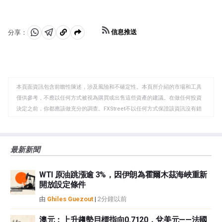
信息推送
分享：
分
分
複
享
享
製
至
至
到
WhatsApp
Telegram
剪
本頁面資訊包含前瞻性陳述，涉及風險和不確定性。本頁所介紹的市場和工具
貼
僅供參考，不應以任何方式被視為購買或出售這些資產的建議。在做任何投資
板
決定之前，你都應該做充分的調查。FXStreet不以任何方式保證該資訊沒有錯
誤、錯誤或重大錯報。它也不保證這些資料是及時的。在公開市場投資涉及很
大的風險，包括損失全部或部分投資，以及精神上的痛苦。所有與投資有關的
風險、損失和成本，包括本金的全部損失，均由您負責。本文僅代表作者個人
最新新聞
觀點，並不代表FXStreet或其廣告商的官方政策或立場。作者不對本頁連結的
資訊負責。
WTI 原油跳漲逾 3%，因伊朗為霍爾木茲海峽重新
如果文章正文中沒有明確提到，在撰寫本文時，作者在本文中提到的任何股票
開放設定條件
中都沒有頭寸，也沒有與文中提到的任何公司有業務關係。除了FXStreet，作
者沒有收到撰寫這篇文章的報酬。
由
Ghiles Guezout
|
2分鐘以前
FXStreet和作者不提供個性化的建議。作者對該資訊的準確性、完整性或適用
性不作任何陳述。FXStreet和作者將不承擔任何錯誤，遺漏或任何損失，傷害
澳元：上升趨勢目標指向0.7120，兌美元——法國