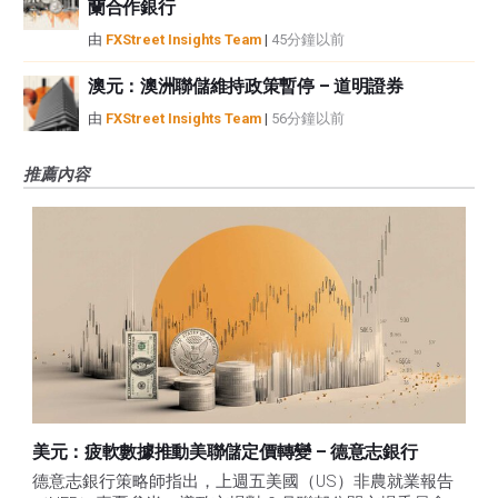
蘭合作銀行
由
FXStreet Insights Team
|
45分鐘以前
澳元：澳洲聯儲維持政策暫停 – 道明證券
由
FXStreet Insights Team
|
56分鐘以前
推薦內容
美元：疲軟數據推動美聯儲定價轉變 – 德意志銀行
德意志銀行策略師指出，上週五美國（US）非農就業報告