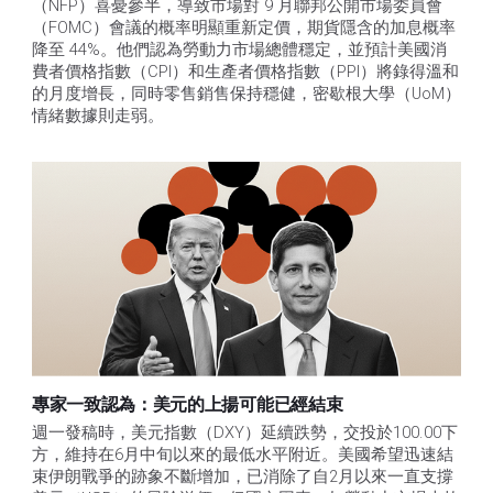
（NFP）喜憂參半，導致市場對 9 月聯邦公開市場委員會
（FOMC）會議的概率明顯重新定價，期貨隱含的加息概率
降至 44%。他們認為勞動力市場總體穩定，並預計美國消
費者價格指數（CPI）和生產者價格指數（PPI）將錄得溫和
的月度增長，同時零售銷售保持穩健，密歇根大學（UoM）
情緒數據則走弱。
專家一致認為：美元的上揚可能已經結束
週一發稿時，美元指數（DXY）延續跌勢，交投於100.00下
方，維持在6月中旬以來的最低水平附近。美國希望迅速結
束伊朗戰爭的跡象不斷增加，已消除了自2月以來一直支撐