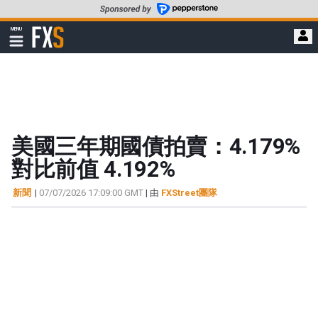
轉
至
FXStreet
MENU
主
顯
示
要
導
內
航
容
美國三年期國債拍賣：4.179%
對比前值 4.192%
新聞
|
07/07/2026 17:09:00 GMT
| 由
FXStreet團隊