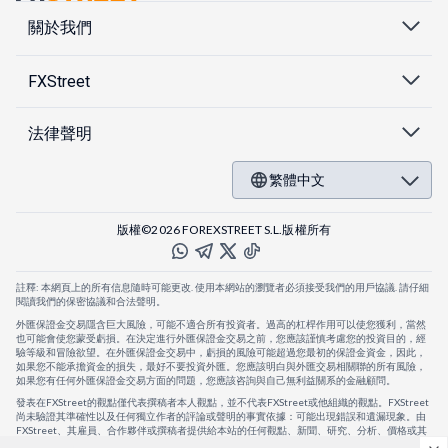
關於我們
FXStreet
法律聲明
繁體中文
版權©2026 FOREXSTREET S.L.版權所有
註釋: 本網頁上的所有信息隨時可能更改. 使用本網站的瀏覽者必須接受我們的用戶協議. 請仔細
閱讀我們的保密協議和合法聲明。
外匯保證金交易隱含巨大風險，可能不適合所有投資者。過高的杠桿作用可以使您獲利，當然
也可能會使您蒙受虧損。在決定進行外匯保證金交易之前，您應該謹慎考慮您的投資目的，經
驗等級和冒險欲望。在外匯保證金交易中，虧損的風險可能超過您最初的保證金資金，因此，
如果您不能承擔資金的損失，最好不要投資外匯。您應該明白與外匯交易相關聯的所有風險，
如果您有任何外匯保證金交易方面的問題，您應該咨詢與自己無利益關系的金融顧問。
發表在FXStreet的觀點僅代表撰稿者本人觀點，並不代表FXStreet或他組織的觀點。FXStreet
尚未驗證其準確性以及任何獨立作者的評論或聲明的事實依據：可能出現錯誤和遺漏現象。由
FXStreet、其雇員、合作夥伴或撰稿者提供給本站的任何觀點、新聞、研究、分析、價格或其
他信息，僅作為壹般的市場評論，並不構成投資建議。FXStreet將不會承擔任何損失或損害的