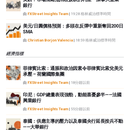
銀行
由
FXStreet Insights Team
|
19:28 格林威治標準時間
美元/日圓價格預測：多頭在反彈中重新奪回200日
SMA
由
Christian Borjon Valencia
|
18:59 格林威治標準時間
經濟指標
菲律賓比索：通脹和政治因素令菲律賓比索兌美元
承壓 – 荷蘭國際集團
由
FXStreet Insights Team
|
18分鐘以前
印尼：GDP總量表現強勁，動能喜憂參半——法國
興業銀行
由
FXStreet Insights Team
|
55分鐘以前
泰國：供應主導的壓力以及泰國央行延長按兵不動
——大華銀行