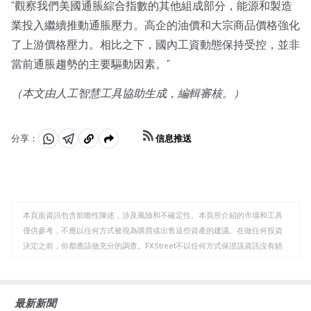
"觀察我們美國通脹綜合指數的其他組成部分，能源和製造
業投入繼續推動通脹壓力。高企的油價和大宗商品價格強化
了上游價格壓力。相比之下，國內工資動態保持受控，並非
當前通脹趨勢的主要驅動因素。"
（本文由人工智慧工具協助生成，編輯審核。）
信息推送
分享：
分
分
複
享
享
製
至
至
到
WhatsApp
Telegram
剪
本頁面資訊包含前瞻性陳述，涉及風險和不確定性。本頁所介紹的市場和工具
貼
僅供參考，不應以任何方式被視為購買或出售這些資產的建議。在做任何投資
板
決定之前，你都應該做充分的調查。FXStreet不以任何方式保證該資訊沒有錯
誤、錯誤或重大錯報。它也不保證這些資料是及時的。在公開市場投資涉及很
大的風險，包括損失全部或部分投資，以及精神上的痛苦。所有與投資有關的
風險、損失和成本，包括本金的全部損失，均由您負責。本文僅代表作者個人
最新新聞
觀點，並不代表FXStreet或其廣告商的官方政策或立場。作者不對本頁連結的