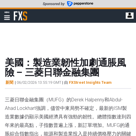
轉
至
FXStreet
MENU
主
顯
示
要
導
內
航
容
美國：製造業韌性加劇通脹風
險 – 三菱日聯金融集團
新聞
|
06/02/2026 13:55:19 GMT
| 由
FXStreet Insights Team
三菱日聯金融集團（MUFG）的Derek Halpenny和Abdul-
Ahad Lockhart強調，儘管中東局勢不確定，最新的ISM製
造業數據仍顯示美國經濟具有強勁的韌性。總體指數達到四
年來的最高點，子指數普遍上漲，新訂單增加。MUFG的通
脹綜合指數指出，能源和製造業投入是持續價格壓力的關鍵