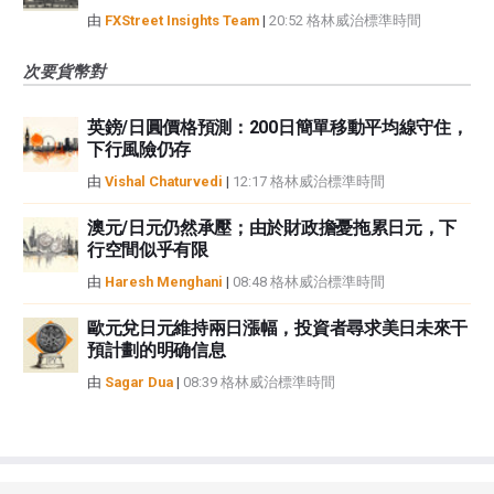
由
FXStreet Insights Team
|
20:52 格林威治標準時間
次要貨幣對
英鎊/日圓價格預測：200日簡單移動平均線守住，
下行風險仍存
由
Vishal Chaturvedi
|
12:17 格林威治標準時間
澳元/日元仍然承壓；由於財政擔憂拖累日元，下
行空間似乎有限
由
Haresh Menghani
|
08:48 格林威治標準時間
歐元兌日元維持兩日漲幅，投資者尋求美日未來干
預計劃的明确信息
由
Sagar Dua
|
08:39 格林威治標準時間