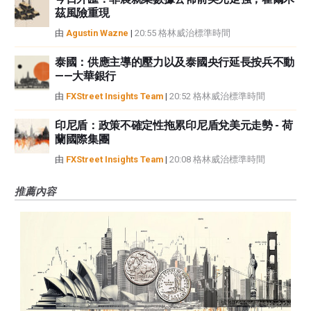
茲風險重現
由
Agustin Wazne
|
20:55 格林威治標準時間
泰國：供應主導的壓力以及泰國央行延長按兵不動
——大華銀行
由
FXStreet Insights Team
|
20:52 格林威治標準時間
印尼盾：政策不確定性拖累印尼盾兌美元走勢 - 荷
蘭國際集團
由
FXStreet Insights Team
|
20:08 格林威治標準時間
推薦內容