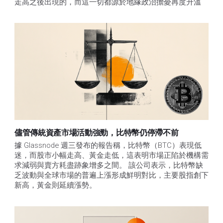
走高之後出現的，而這一切都源於地緣政治擔憂再度升溫
儘管傳統資產市場活動強勁，比特幣仍停滯不前
據 Glassnode 週三發布的報告稱，比特幣（BTC）表現低
迷，而股市小幅走高、黃金走低，這表明市場正陷於機構需
求減弱與賣方耗盡跡象增多之間。 該公司表示，比特幣缺
乏波動與全球市場的普遍上漲形成鮮明對比，主要股指創下
新高，黃金則延續漲勢。