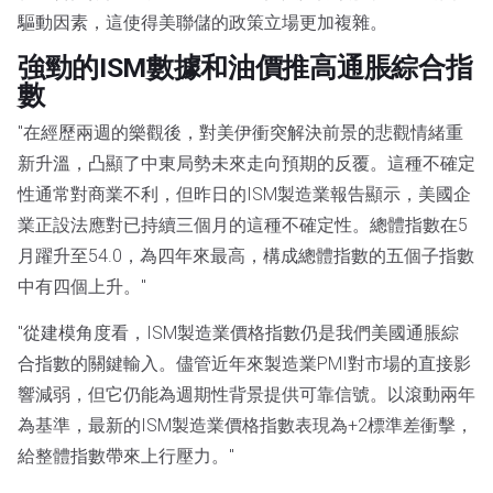
驅動因素，這使得美聯儲的政策立場更加複雜。
強勁的ISM數據和油價推高通脹綜合指
數
"在經歷兩週的樂觀後，對美伊衝突解決前景的悲觀情緒重
新升溫，凸顯了中東局勢未來走向預期的反覆。這種不確定
性通常對商業不利，但昨日的ISM製造業報告顯示，美國企
業正設法應對已持續三個月的這種不確定性。總體指數在5
月躍升至54.0，為四年來最高，構成總體指數的五個子指數
中有四個上升。"
"從建模角度看，ISM製造業價格指數仍是我們美國通脹綜
合指數的關鍵輸入。儘管近年來製造業PMI對市場的直接影
響減弱，但它仍能為週期性背景提供可靠信號。以滾動兩年
為基準，最新的ISM製造業價格指數表現為+2標準差衝擊，
給整體指數帶來上行壓力。"