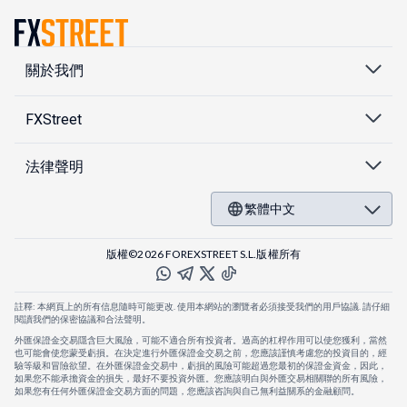
關於我們
FXStreet
法律聲明
繁體中文
版權©2026 FOREXSTREET S.L.版權所有
註釋: 本網頁上的所有信息隨時可能更改. 使用本網站的瀏覽者必須接受我們的用戶協議. 請仔細
閱讀我們的保密協議和合法聲明。
外匯保證金交易隱含巨大風險，可能不適合所有投資者。過高的杠桿作用可以使您獲利，當然
也可能會使您蒙受虧損。在決定進行外匯保證金交易之前，您應該謹慎考慮您的投資目的，經
驗等級和冒險欲望。在外匯保證金交易中，虧損的風險可能超過您最初的保證金資金，因此，
如果您不能承擔資金的損失，最好不要投資外匯。您應該明白與外匯交易相關聯的所有風險，
如果您有任何外匯保證金交易方面的問題，您應該咨詢與自己無利益關系的金融顧問。