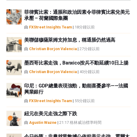
資訊負責。
菲律賓比索：通脹和政治因素令菲律賓比索兌美元
如果文章正文中沒有明確提到，在撰寫本文時，作者在本文中提到的任何股票
承壓 – 荷蘭國際集團
中都沒有頭寸，也沒有與文中提到的任何公司有業務關係。除了FXStreet，作
者沒有收到撰寫這篇文章的報酬。
由
FXStreet Insights Team
|
18分鐘以前
FXStreet和作者不提供個性化的建議。作者對該資訊的準確性、完整性或適用
性不作任何陳述。FXStreet和作者將不承擔任何錯誤，遺漏或任何損失，傷害
美聯儲穆薩萊姆支持加息，稱通脹仍然過高
或損害由此資訊及其顯示或使用引起的。錯誤和遺漏除外。本文作者和
由
Christian Borjon Valencia
|
27分鐘以前
FXStreet並非註冊投資顧問，本文內容無意提供任何投資建議。
墨西哥比索走強，Banxico按兵不動延續10日上揚
由
Christian Borjon Valencia
|
40分鐘以前
印尼：GDP總量表現強勁，動能喜憂參半——法國
興業銀行
由
FXStreet Insights Team
|
55分鐘以前
紐元在美元走強之際下跌
由
Agustin Wazne
|
21:17 格林威治標準時間
今日外匯：非農就業數據公佈前美元走強，霍爾木