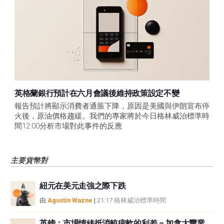
英格蘭銀行預計在六月會議後維持政策設定不變
報告預計將顯示消費者通脹下降，原因是美國與伊朗宣布停
火後，原油價格趨緩。我們的專家將於今日格林威治標準時
間12:00分析市場對此事件的反應
主要貨幣對
紐元在美元走強之際下跌
由
Agustin Wazne
|
21:17 格林威治標準時間
英鎊：市場情緒抵消較疲軟的利差 – 加拿大豐業