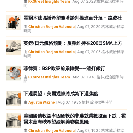
由
FXStreet Insights Team
|
Aug 07, 20:28 格林威治標準時
間
霍爾木茲協議希望隨著談判推進而升溫 – 路透社
由
Christian Borjon Valencia
|
Aug 07, 20:20 格林威治標準
時間
英鎊/日元價格預測：反彈維持在200日SMA上方
由
Christian Borjon Valencia
|
Aug 07, 20:05 格林威治標準
時間
菲律賓：BSP政策前景轉變——渣打銀行
由
FXStreet Insights Team
|
Aug 07, 19:43 格林威治標準時
間
下週展望：美國通膨將成為下週焦點
由
Agustin Wazne
|
Aug 07, 19:35 格林威治標準時間
美國國債收益率因疲軟的非農就業數據而下跌，霍
爾木茲海峽希望緩解美聯儲風險
由
Christian Borjon Valencia
|
Aug 07, 19:25 格林威治標準