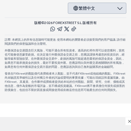
繁體中文
版權©2026 FOREXSTREET S.L.版權所有
註釋: 本網頁上的所有信息隨時可能更改. 使用本網站的瀏覽者必須接受我們的用戶協議. 請仔細
閱讀我們的保密協議和合法聲明。
外匯保證金交易隱含巨大風險，可能不適合所有投資者。過高的杠桿作用可以使您獲利，當然
也可能會使您蒙受虧損。在決定進行外匯保證金交易之前，您應該謹慎考慮您的投資目的，經
驗等級和冒險欲望。在外匯保證金交易中，虧損的風險可能超過您最初的保證金資金，因此，
如果您不能承擔資金的損失，最好不要投資外匯。您應該明白與外匯交易相關聯的所有風險，
如果您有任何外匯保證金交易方面的問題，您應該咨詢與自己無利益關系的金融顧問。
發表在FXStreet的觀點僅代表撰稿者本人觀點，並不代表FXStreet或他組織的觀點。FXStreet
尚未驗證其準確性以及任何獨立作者的評論或聲明的事實依據：可能出現錯誤和遺漏現象。由
FXStreet、其雇員、合作夥伴或撰稿者提供給本站的任何觀點、新聞、研究、分析、價格或其
他信息，僅作為壹般的市場評論，並不構成投資建議。FXStreet將不會承擔任何損失或損害的
賠償責任，包括但不限於因直接或間接使用或依賴這些信息而可能產生的任何利潤損失。