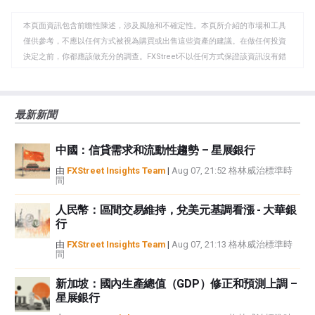
WhatsApp
Telegram
剪
本頁面資訊包含前瞻性陳述，涉及風險和不確定性。本頁所介紹的市場和工具
貼
僅供參考，不應以任何方式被視為購買或出售這些資產的建議。在做任何投資
板
決定之前，你都應該做充分的調查。FXStreet不以任何方式保證該資訊沒有錯
誤、錯誤或重大錯報。它也不保證這些資料是及時的。在公開市場投資涉及很
大的風險，包括損失全部或部分投資，以及精神上的痛苦。所有與投資有關的
風險、損失和成本，包括本金的全部損失，均由您負責。本文僅代表作者個人
最新新聞
觀點，並不代表FXStreet或其廣告商的官方政策或立場。作者不對本頁連結的
資訊負責。
中國：信貸需求和流動性趨勢 – 星展銀行
如果文章正文中沒有明確提到，在撰寫本文時，作者在本文中提到的任何股票
中都沒有頭寸，也沒有與文中提到的任何公司有業務關係。除了FXStreet，作
由
FXStreet Insights Team
|
Aug 07, 21:52 格林威治標準時
間
者沒有收到撰寫這篇文章的報酬。
FXStreet和作者不提供個性化的建議。作者對該資訊的準確性、完整性或適用
人民幣：區間交易維持，兌美元基調看漲 - 大華銀
性不作任何陳述。FXStreet和作者將不承擔任何錯誤，遺漏或任何損失，傷害
行
或損害由此資訊及其顯示或使用引起的。錯誤和遺漏除外。本文作者和
FXStreet並非註冊投資顧問，本文內容無意提供任何投資建議。
由
FXStreet Insights Team
|
Aug 07, 21:13 格林威治標準時
間
新加坡：國內生產總值（GDP）修正和預測上調 –
星展銀行