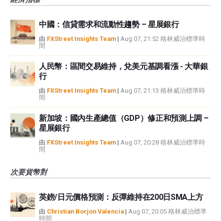
中國：信貸需求和流動性趨勢 – 星展銀行
由
FXStreet Insights Team
|
Aug 07, 21:52 格林威治標準時
間
人民幣：區間交易維持，兌美元基調看漲 - 大華銀
行
由
FXStreet Insights Team
|
Aug 07, 21:13 格林威治標準時
間
新加坡：國內生產總值（GDP）修正和預測上調 –
星展銀行
由
FXStreet Insights Team
|
Aug 07, 20:28 格林威治標準時
間
次要貨幣對
英鎊/日元價格預測：反彈維持在200日SMA上方
由
Christian Borjon Valencia
|
Aug 07, 20:05 格林威治標準
時間