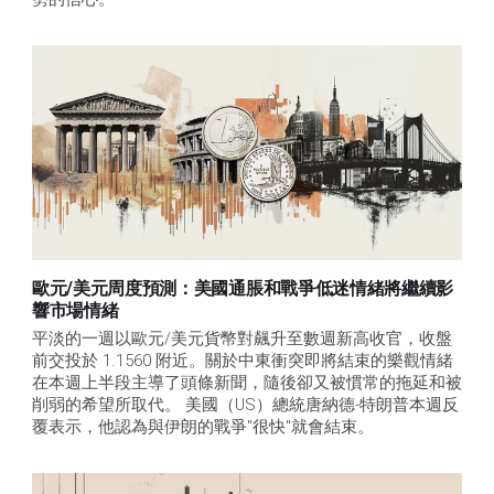
歐元/美元周度預測：美國通脹和戰爭低迷情緒將繼續影
響市場情緒
平淡的一週以歐元/美元貨幣對飆升至數週新高收官，收盤
前交投於 1.1560 附近。關於中東衝突即將結束的樂觀情緒
在本週上半段主導了頭條新聞，隨後卻又被慣常的拖延和被
削弱的希望所取代。 美國（US）總統唐納德-特朗普本週反
覆表示，他認為與伊朗的戰爭"很快"就會結束。