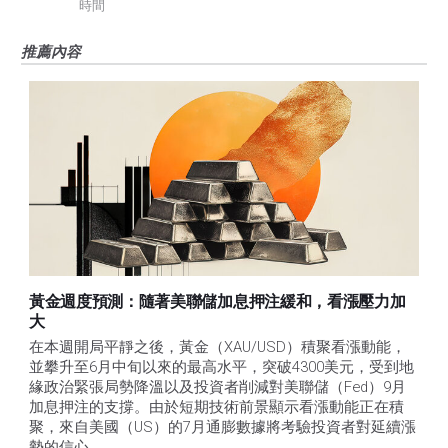
時間
推薦內容
黃金週度預測：隨著美聯儲加息押注緩和，看漲壓力加
大
在本週開局平靜之後，黃金（XAU/USD）積聚看漲動能，
並攀升至6月中旬以來的最高水平，突破4300美元，受到地
緣政治緊張局勢降溫以及投資者削減對美聯儲（Fed）9月
加息押注的支撐。由於短期技術前景顯示看漲動能正在積
聚，來自美國（US）的7月通膨數據將考驗投資者對延續漲
勢的信心。 