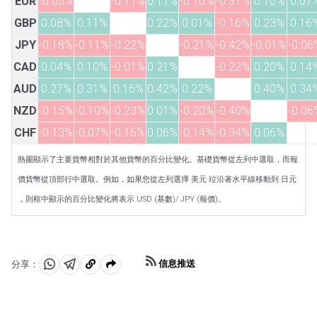
EUR
-0.05%
-0.11%
0.11%
-0.10%
-0.31%
0.10%
0.07
GBP
0.08%
0.11%
0.22%
0.01%
-0.16%
0.23%
0.16
JPY
-0.18%
-0.11%
-0.22%
-0.21%
-0.42%
-0.01%
-0.06
CAD
0.04%
0.10%
-0.01%
0.21%
-0.22%
0.20%
0.14
AUD
0.27%
0.31%
0.16%
0.42%
0.22%
0.40%
0.34
NZD
-0.15%
-0.10%
-0.23%
0.01%
-0.20%
-0.40%
-0.06
CHF
-0.13%
-0.07%
-0.16%
0.06%
-0.14%
-0.34%
0.06%
熱圖顯示了主要貨幣相對於其他貨幣的百分比變化。基礎貨幣從左列中選取，而報
價貨幣從頂部行中選取。例如，如果您從左列選擇 美元 竝沿著水平線移動到 日元
，則框中顯示的百分比變化將表示 USD (基數)/ JPY (報價)。
信息推送
分享：
分
分
複
享
享
製
至
至
到