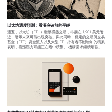
以太坊週度預測：看漲突破前的平靜
週五，以太坊（ETH）繼續橫盤交易，徘徊在 1,901 美元附
近，暗示未來可能出現突破。與此同時，穩定的交易所交易
基金（ETF）資金流入以及大型 ETH 持有者不斷增加的積累
表明，看漲壓力可能正在暗中積聚。 機構需求繼續增強。