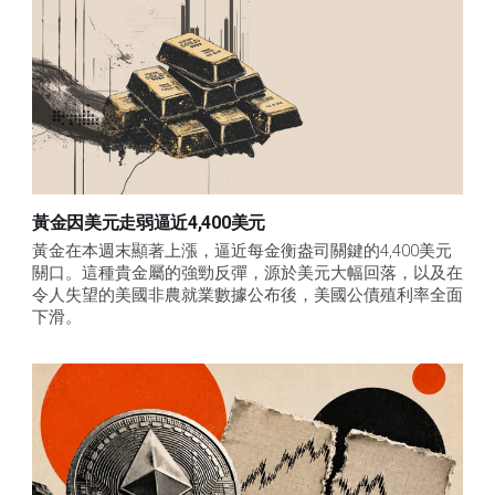
黃金因美元走弱逼近4,400美元
黃金在本週末顯著上漲，逼近每金衡盎司關鍵的4,400美元
關口。這種貴金屬的強勁反彈，源於美元大幅回落，以及在
令人失望的美國非農就業數據公布後，美國公債殖利率全面
下滑。