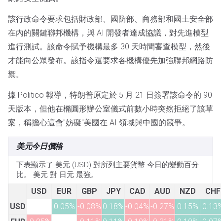
該行政命令要求包括財政部、國防部、商務部和國土安全部
在內的關鍵聯邦機構，與 AI 開發者達成協議，對先進模型
進行測試。該命令賦予機構最多 30 天時間審查模型，然後
才能向公眾發布。該指令還要求各機構優先加強聯邦網路防
禦。
據 Politico 報導，特朗普原定於 5 月 21 日簽署該命令的 90
天版本，但他在橢圓形辦公室儀式前數小時突然拒絕了該草
案，稱擔心這會"妨礙"美國在 AI 領域與中國的競爭。
美元今日價格
下表顯示了 美元 (USD) 對所列主要貨幣 今日的變動百分
比。 美元 對 日元 最強。
USD
EUR
GBP
JPY
CAD
AUD
NZD
CHF
USD
0.05%
-0.08%
0.18%
-0.04%
-0.27%
0.15%
0.13