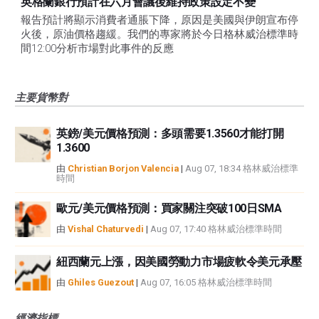
英格蘭銀行預計在六月會議後維持政策設定不變
報告預計將顯示消費者通脹下降，原因是美國與伊朗宣布停
火後，原油價格趨緩。我們的專家將於今日格林威治標準時
間12:00分析市場對此事件的反應
主要貨幣對
英鎊/美元價格預測：多頭需要1.3560才能打開
1.3600
由
Christian Borjon Valencia
|
Aug 07, 18:34 格林威治標準
時間
歐元/美元價格預測：買家關注突破100日SMA
由
Vishal Chaturvedi
|
Aug 07, 17:40 格林威治標準時間
紐西蘭元上漲，因美國勞動力市場疲軟令美元承壓
由
Ghiles Guezout
|
Aug 07, 16:05 格林威治標準時間
經濟指標