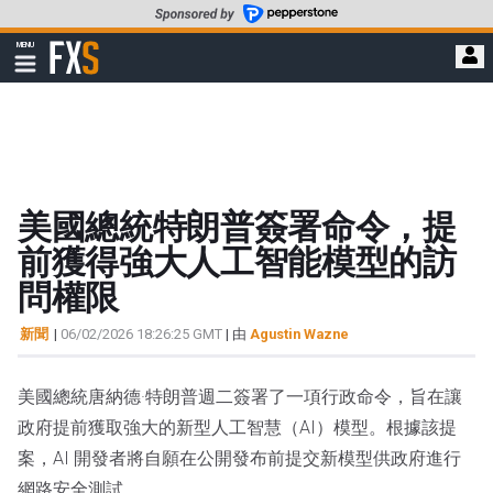
轉
至
FXStreet
MENU
主
顯
示
要
導
內
航
容
美國總統特朗普簽署命令，提
前獲得強大人工智能模型的訪
問權限
新聞
|
06/02/2026 18:26:25 GMT
| 由
Agustin Wazne
美國總統唐納德·特朗普週二簽署了一項行政命令，旨在讓
政府提前獲取強大的新型人工智慧（AI）模型。根據該提
案，AI 開發者將自願在公開發布前提交新模型供政府進行
網路安全測試。