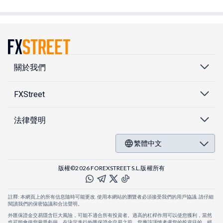
關於我們
FXStreet
法律聲明
繁體中文
版權©2026 FOREXSTREET S.L.版權所有
註釋: 本網頁上的所有信息隨時可能更改. 使用本網站的瀏覽者必須接受我們的用戶協議. 請仔細
閱讀我們的保密協議和合法聲明。
外匯保證金交易隱含巨大風險，可能不適合所有投資者。過高的杠桿作用可以使您獲利，當然
也可能會使您蒙受虧損。在決定進行外匯保證金交易之前，您應該謹慎考慮您的投資目的，經