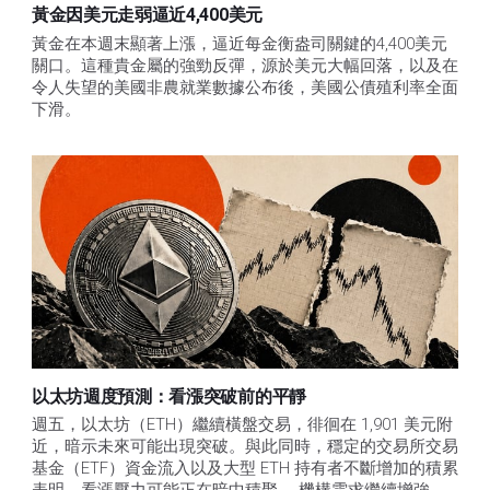
黃金因美元走弱逼近4,400美元
黃金在本週末顯著上漲，逼近每金衡盎司關鍵的4,400美元
關口。這種貴金屬的強勁反彈，源於美元大幅回落，以及在
令人失望的美國非農就業數據公布後，美國公債殖利率全面
下滑。
以太坊週度預測：看漲突破前的平靜
週五，以太坊（ETH）繼續橫盤交易，徘徊在 1,901 美元附
近，暗示未來可能出現突破。與此同時，穩定的交易所交易
基金（ETF）資金流入以及大型 ETH 持有者不斷增加的積累
表明，看漲壓力可能正在暗中積聚。 機構需求繼續增強。