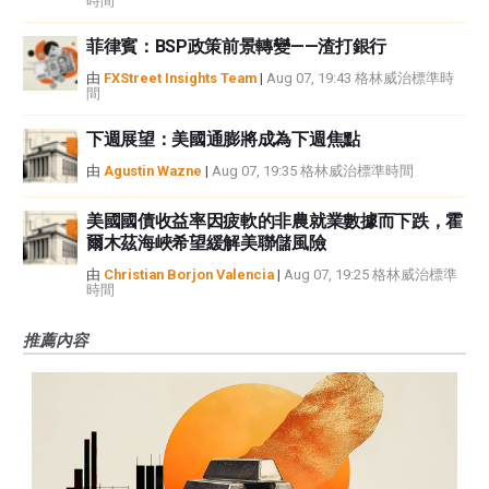
時間
菲律賓：BSP政策前景轉變——渣打銀行
由
FXStreet Insights Team
|
Aug 07, 19:43 格林威治標準時
間
下週展望：美國通膨將成為下週焦點
由
Agustin Wazne
|
Aug 07, 19:35 格林威治標準時間
美國國債收益率因疲軟的非農就業數據而下跌，霍
爾木茲海峽希望緩解美聯儲風險
由
Christian Borjon Valencia
|
Aug 07, 19:25 格林威治標準
時間
推薦內容