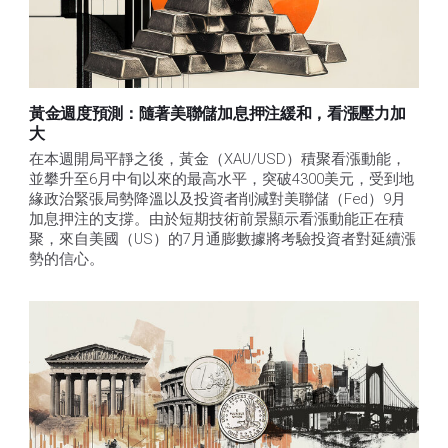
黃金週度預測：隨著美聯儲加息押注緩和，看漲壓力加
大
在本週開局平靜之後，黃金（XAU/USD）積聚看漲動能，
並攀升至6月中旬以來的最高水平，突破4300美元，受到地
緣政治緊張局勢降溫以及投資者削減對美聯儲（Fed）9月
加息押注的支撐。由於短期技術前景顯示看漲動能正在積
聚，來自美國（US）的7月通膨數據將考驗投資者對延續漲
勢的信心。 