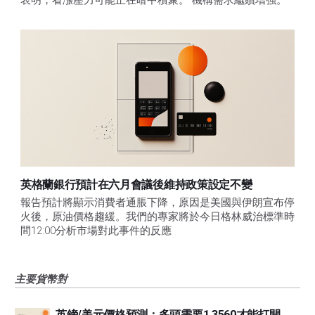
英格蘭銀行預計在六月會議後維持政策設定不變
報告預計將顯示消費者通脹下降，原因是美國與伊朗宣布停
火後，原油價格趨緩。我們的專家將於今日格林威治標準時
間12:00分析市場對此事件的反應
主要貨幣對
英鎊/美元價格預測：多頭需要1.3560才能打開