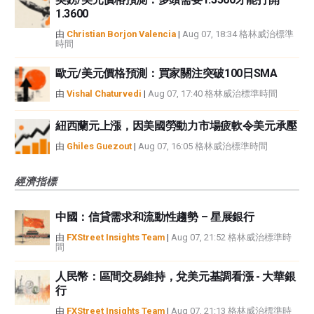
1.3600
由
Christian Borjon Valencia
|
Aug 07, 18:34 格林威治標準
時間
歐元/美元價格預測：買家關注突破100日SMA
由
Vishal Chaturvedi
|
Aug 07, 17:40 格林威治標準時間
紐西蘭元上漲，因美國勞動力市場疲軟令美元承壓
由
Ghiles Guezout
|
Aug 07, 16:05 格林威治標準時間
經濟指標
中國：信貸需求和流動性趨勢 – 星展銀行
由
FXStreet Insights Team
|
Aug 07, 21:52 格林威治標準時
間
人民幣：區間交易維持，兌美元基調看漲 - 大華銀
行
由
FXStreet Insights Team
|
Aug 07, 21:13 格林威治標準時