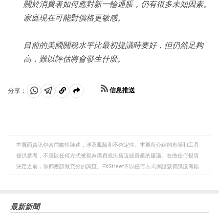
關於消費者如何應對新一輪通脹，仍有很多未知因素。
家庭現在可能對價格更敏感。
目前的美國關稅水平比最初提議時要好，但仍然足夠
高，難以評估將會發生什麼。
信息推送
分享：
分
分
複
享
享
製
至
至
到
WhatsApp
Telegram
剪
本頁面資訊包含前瞻性陳述，涉及風險和不確定性。本頁所介紹的市場和工具
貼
僅供參考，不應以任何方式被視為購買或出售這些資產的建議。在做任何投資
板
決定之前，你都應該做充分的調查。FXStreet不以任何方式保證該資訊沒有錯
誤、錯誤或重大錯報。它也不保證這些資料是及時的。在公開市場投資涉及很
大的風險，包括損失全部或部分投資，以及精神上的痛苦。所有與投資有關的
風險、損失和成本，包括本金的全部損失，均由您負責。本文僅代表作者個人
最新新聞
觀點，並不代表FXStreet或其廣告商的官方政策或立場。作者不對本頁連結的