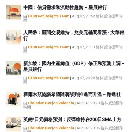
資訊負責。
中國：信貸需求和流動性趨勢 – 星展銀行
如果文章正文中沒有明確提到，在撰寫本文時，作者在本文中提到的任何股票
中都沒有頭寸，也沒有與文中提到的任何公司有業務關係。除了FXStreet，作
由
FXStreet Insights Team
|
Aug 07, 21:52 格林威治標準時
間
者沒有收到撰寫這篇文章的報酬。
FXStreet和作者不提供個性化的建議。作者對該資訊的準確性、完整性或適用
人民幣：區間交易維持，兌美元基調看漲 - 大華銀
性不作任何陳述。FXStreet和作者將不承擔任何錯誤，遺漏或任何損失，傷害
行
或損害由此資訊及其顯示或使用引起的。錯誤和遺漏除外。本文作者和
FXStreet並非註冊投資顧問，本文內容無意提供任何投資建議。
由
FXStreet Insights Team
|
Aug 07, 21:13 格林威治標準時
間
新加坡：國內生產總值（GDP）修正和預測上調 –
星展銀行
由
FXStreet Insights Team
|
Aug 07, 20:28 格林威治標準時
間
霍爾木茲協議希望隨著談判推進而升溫 – 路透社
由
Christian Borjon Valencia
|
Aug 07, 20:20 格林威治標準
時間
英鎊/日元價格預測：反彈維持在200日SMA上方
由
Christian Borjon Valencia
|
Aug 07, 20:05 格林威治標準