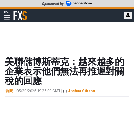
轉
至
FXStreet
MENU
主
顯
示
要
導
內
航
容
美聯儲博斯蒂克：越來越多的
企業表示他們無法再推遲對關
稅的回應
新聞
|
05/20/2025 19:25:09 GMT
| 由
Joshua Gibson