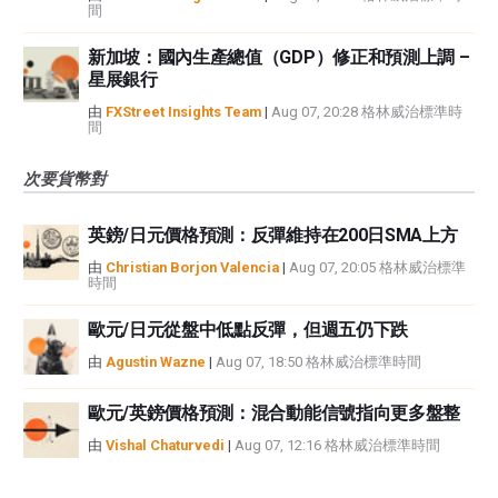
間
新加坡：國內生產總值（GDP）修正和預測上調 –
星展銀行
由
FXStreet Insights Team
|
Aug 07, 20:28 格林威治標準時
間
次要貨幣對
英鎊/日元價格預測：反彈維持在200日SMA上方
由
Christian Borjon Valencia
|
Aug 07, 20:05 格林威治標準
時間
歐元/日元從盤中低點反彈，但週五仍下跌
由
Agustin Wazne
|
Aug 07, 18:50 格林威治標準時間
歐元/英鎊價格預測：混合動能信號指向更多盤整
由
Vishal Chaturvedi
|
Aug 07, 12:16 格林威治標準時間