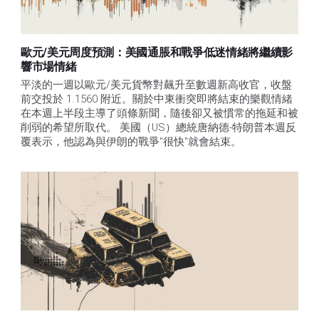
歐元/美元周度預測：美國通脹和戰爭低迷情緒將繼續影
響市場情緒
平淡的一週以歐元/美元貨幣對飆升至數週新高收官，收盤
前交投於 1.1560 附近。關於中東衝突即將結束的樂觀情緒
在本週上半段主導了頭條新聞，隨後卻又被慣常的拖延和被
削弱的希望所取代。 美國（US）總統唐納德-特朗普本週反
覆表示，他認為與伊朗的戰爭"很快"就會結束。