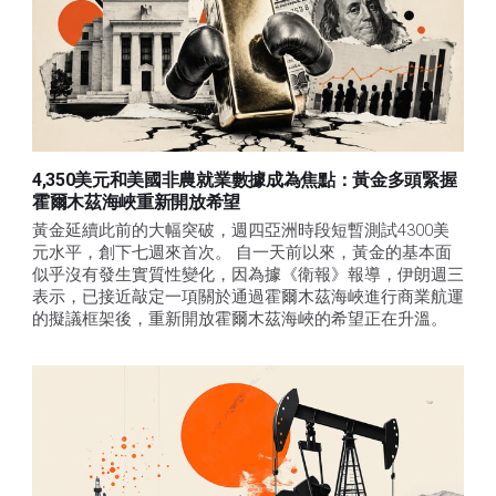
4,350美元和美國非農就業數據成為焦點：黃金多頭緊握
霍爾木茲海峽重新開放希望
黃金延續此前的大幅突破，週四亞洲時段短暫測試4300美
元水平，創下七週來首次。 自一天前以來，黃金的基本面
似乎沒有發生實質性變化，因為據《衛報》報導，伊朗週三
表示，已接近敲定一項關於通過霍爾木茲海峽進行商業航運
的擬議框架後，重新開放霍爾木茲海峽的希望正在升溫。