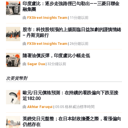
印度盧比：逐步走強路徑已勾勒出——三菱日聯金
融集團
由
FXStreet Insights Team
|
11分鐘以前
股市：科技股領漲的上揚面臨日益加劇的謹慎情緒
– 丹斯克銀行
由
FXStreet Insights Team
|
26分鐘以前
隨著油價反彈，印度盧比小幅走低
由
Sagar Dua
|
32分鐘以前
次要貨幣對
歐元/日元價格預測：在持續的看跌偏向下跌至接
近182.00
由
Akhtar Faruqui
|
05:05 格林威治標準時間
英鎊兌日元盤整；在日本財政擔憂之際，看漲偏向
仍然存在