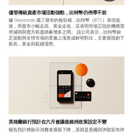
儘管傳統資產市場活動強勁，比特幣仍停滯不前
據 Glassnode 週三發布的報告稱，比特幣（BTC）表現低
迷，而股市小幅走高、黃金走低，這表明市場正陷於機構需
求減弱與賣方耗盡跡象增多之間。 該公司表示，比特幣缺
乏波動與全球市場的普遍上漲形成鮮明對比，主要股指創下
新高，黃金則延續漲勢。
英格蘭銀行預計在六月會議後維持政策設定不變
報告預計將顯示消費者通脹下降，原因是美國與伊朗宣布停