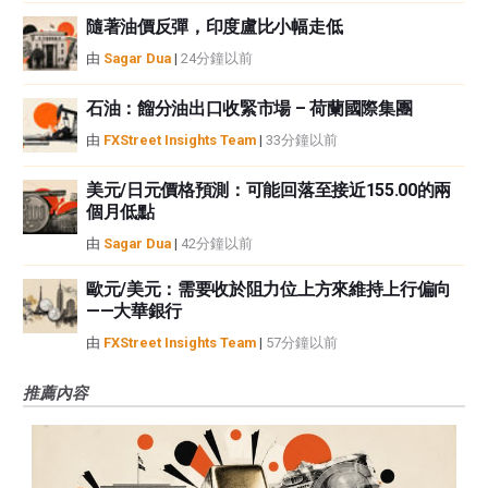
隨著油價反彈，印度盧比小幅走低
由
Sagar Dua
|
24分鐘以前
石油：餾分油出口收緊市場 – 荷蘭國際集團
由
FXStreet Insights Team
|
33分鐘以前
美元/日元價格預測：可能回落至接近155.00的兩
個月低點
由
Sagar Dua
|
42分鐘以前
歐元/美元：需要收於阻力位上方來維持上行偏向
——大華銀行
由
FXStreet Insights Team
|
57分鐘以前
推薦內容