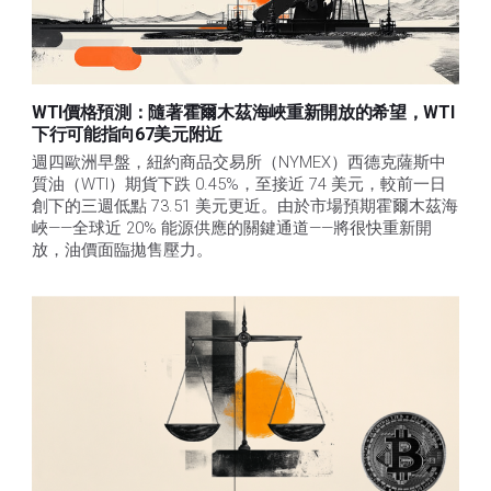
WTI價格預測：隨著霍爾木茲海峽重新開放的希望，WTI
下行可能指向67美元附近
週四歐洲早盤，紐約商品交易所（NYMEX）西德克薩斯中
質油（WTI）期貨下跌 0.45%，至接近 74 美元，較前一日
創下的三週低點 73.51 美元更近。由於市場預期霍爾木茲海
峽——全球近 20% 能源供應的關鍵通道——將很快重新開
放，油價面臨拋售壓力。 