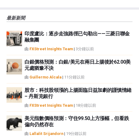
大的風險，包括損失全部或部分投資，以及精神上的痛苦。所有與投資有關的
風險、損失和成本，包括本金的全部損失，均由您負責。本文僅代表作者個人
最新新聞
觀點，並不代表FXStreet或其廣告商的官方政策或立場。作者不對本頁連結的
資訊負責。
印度盧比：逐步走強路徑已勾勒出——三菱日聯金
如果文章正文中沒有明確提到，在撰寫本文時，作者在本文中提到的任何股票
融集團
中都沒有頭寸，也沒有與文中提到的任何公司有業務關係。除了FXStreet，作
者沒有收到撰寫這篇文章的報酬。
由
FXStreet Insights Team
|
3分鐘以前
FXStreet和作者不提供個性化的建議。作者對該資訊的準確性、完整性或適用
性不作任何陳述。FXStreet和作者將不承擔任何錯誤，遺漏或任何損失，傷害
白銀價格預測：白銀/美元在兩日上揚後於62.00美
元處猶豫不決
或損害由此資訊及其顯示或使用引起的。錯誤和遺漏除外。本文作者和
FXStreet並非註冊投資顧問，本文內容無意提供任何投資建議。
由
Guillermo Alcala
|
11分鐘以前
股市：科技股領漲的上揚面臨日益加劇的謹慎情緒
– 丹斯克銀行
由
FXStreet Insights Team
|
18分鐘以前
美元指數價格預測：守住99.50上方漲幅，但看跌
偏向仍然存在
由
Lallalit Srijandorn
|
19分鐘以前