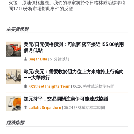
火後，原油價格趨緩。我們的專家將於今日格林威治標準時
間12:00分析市場對此事件的反應
主要貨幣對
美元/日元價格預測：可能回落至接近155.00的兩
個月低點
由
Sagar Dua
|
51分鐘以前
歐元/美元：需要收於阻力位上方來維持上行偏向
——大華銀行
由
FXStreet Insights Team
|
06:26 格林威治標準時間
加元持平，交易員關注美伊可能達成協議
由
Lallalit Srijandorn
|
06:24 格林威治標準時間
經濟指標