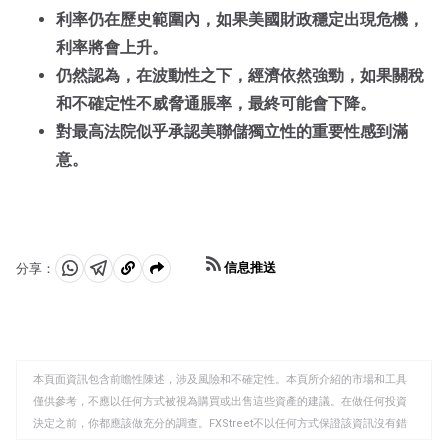
利率仍在歷史範圍內，如果美國財政穩定出現危機，
利率將會上升。
仍然認為，在波動性之下，經濟依然強勁，如果關稅
和不確定性不威脅通脹率，最終可能會下降。
對最高法院似乎承認美聯儲獨立性的重要性感到滿
意。
信息推送
分享：
分
分
複
享
享
製
至
至
到
WhatsApp
Telegram
剪
本頁面資訊包含前瞻性陳述，涉及風險和不確定性。本頁所介紹的市場和工具
貼
僅供參考，不應以任何方式被視為購買或出售這些資產的建議。在做任何投資
板
決定之前，你都應該做充分的調查。FXStreet不以任何方式保證該資訊沒有錯
誤、錯誤或重大錯報。它也不保證這些資料是及時的。在公開市場投資涉及很