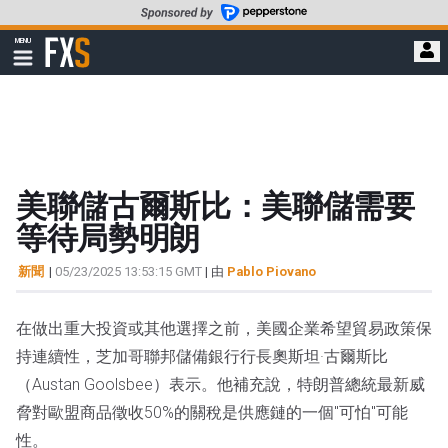
轉
至
FXStreet
MENU
主
顯
示
要
導
內
航
容
美聯儲古爾斯比：美聯儲需要
等待局勢明朗
新聞
|
05/23/2025 13:53:15 GMT
| 由
Pablo Piovano
在做出重大投資或其他選擇之前，美國企業希望貿易政策保
持連續性，芝加哥聯邦儲備銀行行長奧斯坦·古爾斯比
（Austan Goolsbee）表示。他補充說，特朗普總統最新威
脅對歐盟商品徵收50%的關稅是供應鏈的一個"可怕"可能
性。