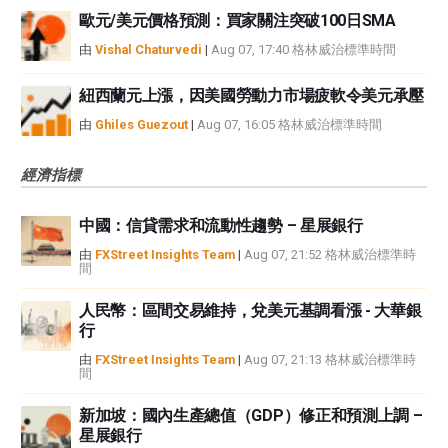
歐元/美元價格預測：買家關注突破100日SMA
由
Vishal Chaturvedi
|
Aug 07, 17:40 格林威治標準時間
紐西蘭元上漲，因美國勞動力市場疲軟令美元承壓
由
Ghiles Guezout
|
Aug 07, 16:05 格林威治標準時間
經濟指標
中國：信貸需求和流動性趨勢 – 星展銀行
由
FXStreet Insights Team
|
Aug 07, 21:52 格林威治標準時
間
人民幣：區間交易維持，兌美元基調看漲 - 大華銀
行
由
FXStreet Insights Team
|
Aug 07, 21:13 格林威治標準時
間
新加坡：國內生產總值（GDP）修正和預測上調 –
星展銀行