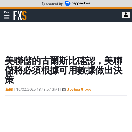
轉
至
FXStreet
MENU
主
顯
示
要
導
內
航
容
美聯儲的古爾斯比確認，美聯
儲將必須根據可用數據做出決
策
新聞
|
10/02/2025 18:43:57 GMT
| 由
Joshua Gibson