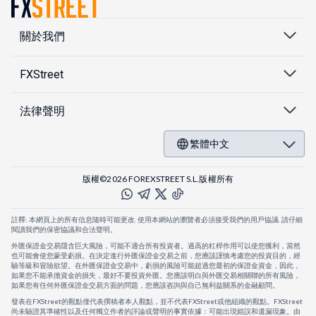
關於我們
FXStreet
法律聲明
繁體中文
版權©2026 FOREXSTREET S.L.版權所有
註釋: 本網頁上的所有信息隨時可能更改. 使用本網站的瀏覽者必須接受我們的用戶協議. 請仔細
閱讀我們的保密協議和合法聲明。
外匯保證金交易隱含巨大風險，可能不適合所有投資者。過高的杠桿作用可以使您獲利，當然
也可能會使您蒙受虧損。在決定進行外匯保證金交易之前，您應該謹慎考慮您的投資目的，經
驗等級和冒險欲望。在外匯保證金交易中，虧損的風險可能超過您最初的保證金資金，因此，
如果您不能承擔資金的損失，最好不要投資外匯。您應該明白與外匯交易相關聯的所有風險，
如果您有任何外匯保證金交易方面的問題，您應該咨詢與自己無利益關系的金融顧問。
發表在FXStreet的觀點僅代表撰稿者本人觀點，並不代表FXStreet或他組織的觀點。FXStreet
尚未驗證其準確性以及任何獨立作者的評論或聲明的事實依據：可能出現錯誤和遺漏現象。由