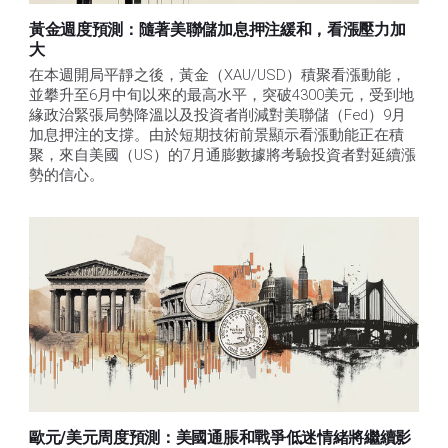
黃金週度預測：隨著美聯儲加息押注緩和，看漲壓力加
大
在本週開局平靜之後，黃金（XAU/USD）積聚看漲動能，
並攀升至6月中旬以來的最高水平，突破4300美元，受到地
緣政治緊張局勢降溫以及投資者削減對美聯儲（Fed）9月
加息押注的支撐。由於短期技術前景顯示看漲動能正在積
聚，來自美國（US）的7月通膨數據將考驗投資者對延續漲
勢的信心。 
歐元/美元周度預測：美國通脹和戰爭低迷情緒將繼續影