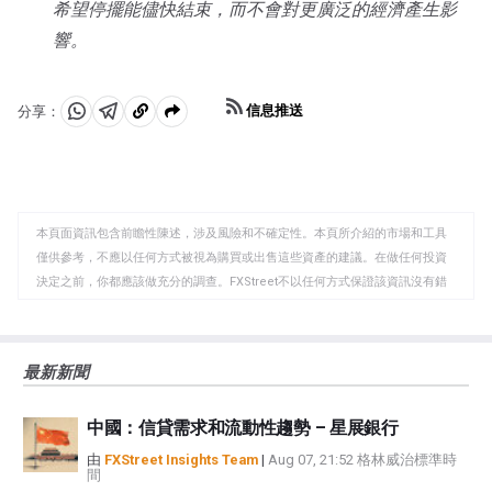
希望停擺能儘快結束，而不會對更廣泛的經濟產生影
響。
信息推送
分享：
分
分
複
享
享
製
至
至
到
WhatsApp
Telegram
剪
本頁面資訊包含前瞻性陳述，涉及風險和不確定性。本頁所介紹的市場和工具
貼
僅供參考，不應以任何方式被視為購買或出售這些資產的建議。在做任何投資
板
決定之前，你都應該做充分的調查。FXStreet不以任何方式保證該資訊沒有錯
誤、錯誤或重大錯報。它也不保證這些資料是及時的。在公開市場投資涉及很
大的風險，包括損失全部或部分投資，以及精神上的痛苦。所有與投資有關的
風險、損失和成本，包括本金的全部損失，均由您負責。本文僅代表作者個人
最新新聞
觀點，並不代表FXStreet或其廣告商的官方政策或立場。作者不對本頁連結的
資訊負責。
中國：信貸需求和流動性趨勢 – 星展銀行
如果文章正文中沒有明確提到，在撰寫本文時，作者在本文中提到的任何股票
中都沒有頭寸，也沒有與文中提到的任何公司有業務關係。除了FXStreet，作
由
FXStreet Insights Team
|
Aug 07, 21:52 格林威治標準時
間
者沒有收到撰寫這篇文章的報酬。