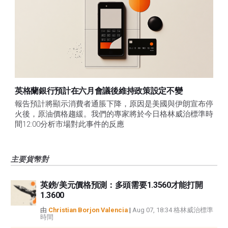
英格蘭銀行預計在六月會議後維持政策設定不變
報告預計將顯示消費者通脹下降，原因是美國與伊朗宣布停
火後，原油價格趨緩。我們的專家將於今日格林威治標準時
間12:00分析市場對此事件的反應
主要貨幣對
英鎊/美元價格預測：多頭需要1.3560才能打開
1.3600
由
Christian Borjon Valencia
|
Aug 07, 18:34 格林威治標準
時間