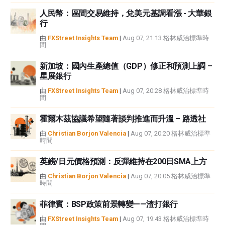
FXStreet和作者不提供個性化的建議。作者對該資訊的準確性、完整性或適用
人民幣：區間交易維持，兌美元基調看漲 - 大華銀
性不作任何陳述。FXStreet和作者將不承擔任何錯誤，遺漏或任何損失，傷害
行
或損害由此資訊及其顯示或使用引起的。錯誤和遺漏除外。本文作者和
FXStreet並非註冊投資顧問，本文內容無意提供任何投資建議。
由
FXStreet Insights Team
|
Aug 07, 21:13 格林威治標準時
間
新加坡：國內生產總值（GDP）修正和預測上調 –
星展銀行
由
FXStreet Insights Team
|
Aug 07, 20:28 格林威治標準時
間
霍爾木茲協議希望隨著談判推進而升溫 – 路透社
由
Christian Borjon Valencia
|
Aug 07, 20:20 格林威治標準
時間
英鎊/日元價格預測：反彈維持在200日SMA上方
由
Christian Borjon Valencia
|
Aug 07, 20:05 格林威治標準
時間
菲律賓：BSP政策前景轉變——渣打銀行
由
FXStreet Insights Team
|
Aug 07, 19:43 格林威治標準時