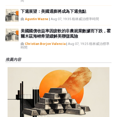
間
下週展望：美國通膨將成為下週焦點
由
Agustin Wazne
|
Aug 07, 19:35 格林威治標準時間
美國國債收益率因疲軟的非農就業數據而下跌，霍
爾木茲海峽希望緩解美聯儲風險
由
Christian Borjon Valencia
|
Aug 07, 19:25 格林威治標準
時間
推薦內容