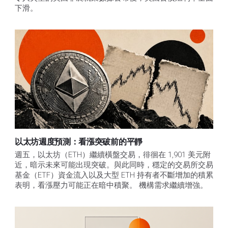
下滑。
以太坊週度預測：看漲突破前的平靜
週五，以太坊（ETH）繼續橫盤交易，徘徊在 1,901 美元附
近，暗示未來可能出現突破。與此同時，穩定的交易所交易
基金（ETF）資金流入以及大型 ETH 持有者不斷增加的積累
表明，看漲壓力可能正在暗中積聚。 機構需求繼續增強。