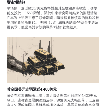
響市場情緒
平淡的一週以歐元/美元貨幣對飆升至數週新高收官，收盤
前交投於 1.1560 附近。關於中東衝突即將結束的樂觀情緒
在本週上半段主導了頭條新聞，隨後卻又被慣常的拖延和被
削弱的希望所取代。 美國（US）總統唐納德-特朗普本週反
覆表示，他認為與伊朗的戰爭"很快"就會結束。
黃金因美元走弱逼近4,400美元
黃金在本週末顯著上漲，逼近每金衡盎司關鍵的4,400美元
關口。這種貴金屬的強勁反彈，源於美元大幅回落，以及在
令人失望的美國非農就業數據公布後，美國公債殖利率全面